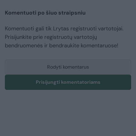
Komentuoti po šiuo straipsniu
Komentuoti gali tik Lrytas registruoti vartotojai.
Prisijunkite prie registruotų vartotojų
bendruomenės ir bendraukite komentaruose!
Rodyti komentarus
Prisijungti komentatoriams