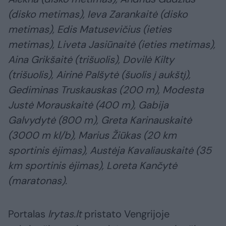
(disko metimas), Ieva Zarankaitė (disko
metimas), Edis Matusevičius (ieties
metimas), Liveta Jasiūnaitė (ieties metimas),
Aina Grikšaitė (trišuolis), Dovilė Kilty
(trišuolis), Airinė Palšytė (šuolis į aukštį),
Gediminas Truskauskas (200 m), Modesta
Justė Morauskaitė (400 m), Gabija
Galvydytė (800 m), Greta Karinauskaitė
(3000 m kl/b), Marius Žiūkas (20 km
sportinis ėjimas), Austėja Kavaliauskaitė (35
km sportinis ėjimas), Loreta Kančytė
(maratonas).
Portalas
lrytas.lt
pristato Vengrijoje