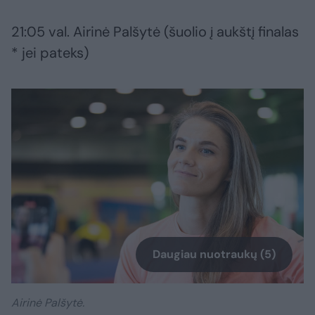
21:05 val. Airinė Palšytė (šuolio į aukštį finalas
* jei pateks)
Daugiau nuotraukų (5)
Airinė Palšytė.