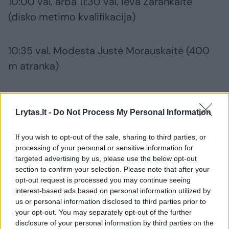
10:00 val. arba 11:30 val. Ieva Zarankaitė
(disko metimo kvalifikacija)
10:35 val. Modesta Justė Morauskaitė (400
m atranka)
Pirmadienis (rugpjūčio 21 d.)
Lrytas.lt -
Do Not Process My Personal Information
21:30 val. Mykolas Alekna, Andrius Gudžius,
If you wish to opt-out of the sale, sharing to third parties, or
Martynas Alekna (disko metimo finalas * jei
processing of your personal or sensitive information for
targeted advertising by us, please use the below opt-out
pateks)
section to confirm your selection. Please note that after your
opt-out request is processed you may continue seeing
interest-based ads based on personal information utilized by
22:10 val. Modesta Justė Morauskaitė (400
us or personal information disclosed to third parties prior to
m pusfinalis * jei pateks)
your opt-out. You may separately opt-out of the further
disclosure of your personal information by third parties on the