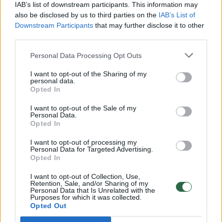
IAB’s list of downstream participants. This information may
also be disclosed by us to third parties on the
IAB’s List of
Antradienis (rugpjūčio 22 d.)
Downstream Participants
that may further disclose it to other
third parties.
21:20 val. Ieva Zarankaitė (disko metimo
Personal Data Processing Opt Outs
finalas * jei pateks)
I want to opt-out of the Sharing of my
personal data.
Opted In
Trečiadienis (rugpjūčio 23 d.)
I want to opt-out of the Sale of my
Personal Data.
Opted In
11:05 val. Gabija Galvydytė (800 m atranka)
I want to opt-out of processing my
Personal Data for Targeted Advertising.
Opted In
11:20 val. arba 12:55 val. Liveta Jasiūnaitė
(ieties metimo kvalifikacija)
I want to opt-out of Collection, Use,
Retention, Sale, and/or Sharing of my
Personal Data that Is Unrelated with the
Purposes for which it was collected.
Opted Out
13:50 val. Gediminas Truskauskas (200 m