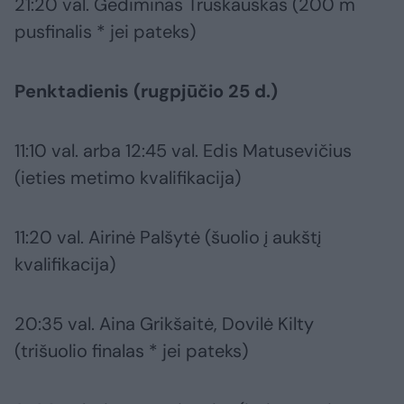
21:20 val. Gediminas Truskauskas (200 m
pusfinalis * jei pateks)
Penktadienis (rugpjūčio 25 d.)
11:10 val. arba 12:45 val. Edis Matusevičius
(ieties metimo kvalifikacija)
11:20 val. Airinė Palšytė (šuolio į aukštį
kvalifikacija)
20:35 val. Aina Grikšaitė, Dovilė Kilty
(trišuolio finalas * jei pateks)