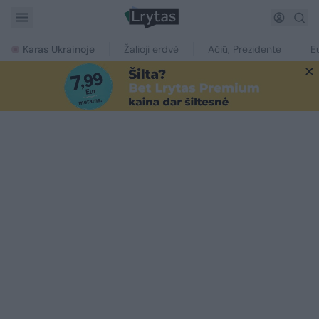
Karas Ukrainoje
Žalioji erdvė
Ačiū, Prezidente
E