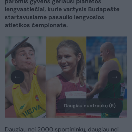
paromis gyvens geriausi planetos
lengvaatlečiai, kurie varžysis Budapešte
startavusiame pasaulio lengvosios
atletikos čempionate.
Daugiau nuotraukų (5)
Daugiau nei 2000 sportininkų, daugiau nei