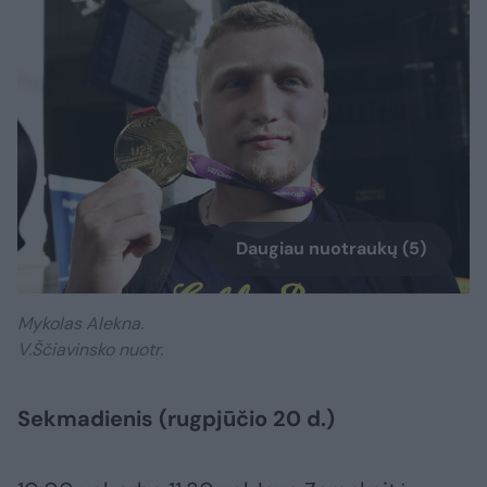
Daugiau nuotraukų (5)
Mykolas Alekna.
V.Ščiavinsko nuotr.
Sekmadienis (rugpjūčio 20 d.)