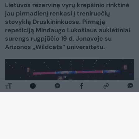
Lietuvos rezervinę vyrų krepšinio rinktinė
jau pirmadienį renkasi į treniruočių
stovyklą Druskininkuose. Pirmąją
repeticiją Mindaugo Lukošiaus auklėtiniai
surengs rugpjūčio 19 d. Jonavoje su
Arizonos „Wildcats“ universitetu.
Daugiau nuotraukų (1)