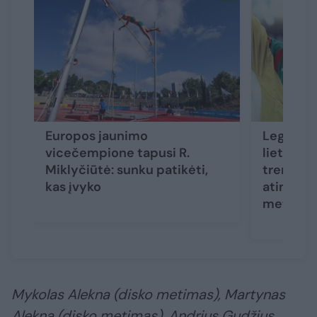
Europos jaunimo
Legendin
vicečempione tapusi R.
lietuvių
Miklyčiūtė: sunku patikėti,
treniruo
kas įvyko
atimanty
metimai
Mykolas Alekna (disko metimas), Martynas
Alekna (disko metimas), Andrius Gudžius