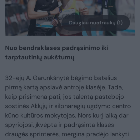
Daugiau nuotraukų (1)
Nuo bendraklasės padrąsinimo iki
tarptautinių aukštumų
32-ejų A. Garunkšnytė bėgimo batelius
pirmą kartą apsiavė antroje klasėje. Tada,
kaip prisimena pati, jos talentą pastebėjo
sostinės Aklųjų ir silpnaregių ugdymo centro
kūno kultūros mokytojas. Nors kurį laiką dar
spyriojosi, įkvėpta ir padrąsinta klasės
draugės sprinterės, mergina pradėjo lankyti