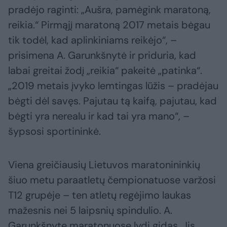
pradėjo raginti: „Aušra, pamėgink maratoną,
reikia.“ Pirmąjį maratoną 2017 metais bėgau
tik todėl, kad aplinkiniams reikėjo“, –
prisimena A. Garunkšnytė ir priduria, kad
labai greitai žodį „reikia“ pakeitė „patinka“.
„2019 metais įvyko lemtingas lūžis – pradėjau
bėgti dėl savęs. Pajutau tą kaifą, pajutau, kad
bėgti yra nerealu ir kad tai yra mano“, –
šypsosi sportininkė.
Viena greičiausių Lietuvos maratonininkių
šiuo metu paraatletų čempionatuose varžosi
T12 grupėje – ten atletų regėjimo laukas
mažesnis nei 5 laipsnių spindulio. A.
Garunkšnytę maratonuose lydi gidas. Jis,