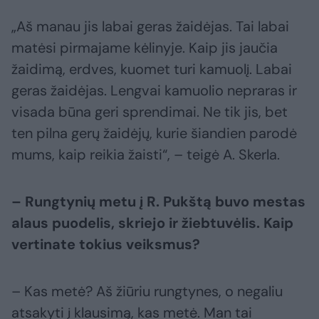
„Aš manau jis labai geras žaidėjas. Tai labai
matėsi pirmajame kėlinyje. Kaip jis jaučia
žaidimą, erdves, kuomet turi kamuolį. Labai
geras žaidėjas. Lengvai kamuolio nepraras ir
visada būna geri sprendimai. Ne tik jis, bet
ten pilna gerų žaidėjų, kurie šiandien parodė
mums, kaip reikia žaisti“, – teigė A. Skerla.
– Rungtynių metu į R. Pukštą buvo mestas
alaus puodelis, skriejo ir žiebtuvėlis. Kaip
vertinate tokius veiksmus?
– Kas metė? Aš žiūriu rungtynes, o negaliu
atsakyti į klausimą, kas metė. Man tai