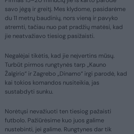
savo jėgą ir greitį. Mes klydome, pasidarėme
du 11 metrų baudinių, nors vieną ir pavyko
atremti, tačiau nuo pat pradžių matėsi, kad
jie neatvažiavo tiesiog pasižaisti.
Negalėjai tikėtis, kad jie neįvertins mūsų.
Turbūt pirmos rungtynės tarp „Kauno
Žalgirio“ ir Zagrebo „Dinamo“ irgi parodė, kad
kai tokios komandos nusiteikia, jas
sustabdyti sunku.
Norėtųsi nevažiuoti ten tiesiog pažaisti
futbolo. Pažiūrėsime kuo juos galime
nustebinti, jei galime. Rungtynes dar tik