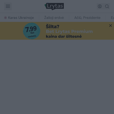
Karas Ukrainoje
Žalioji erdvė
Ačiū, Prezidente
E