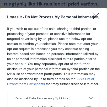
rungtynių liko tik nusilenkti prieš varžovų
talentą, tačiau tuo pačiu A. Skerla
pasidžiaugė ir pozityviais momentais.
Lrytas.lt -
Do Not Process My Personal Information
If you wish to opt-out of the sale, sharing to third parties, or
processing of your personal or sensitive information for
targeted advertising by us, please use the below opt-out
section to confirm your selection. Please note that after your
opt-out request is processed you may continue seeing
interest-based ads based on personal information utilized by
us or personal information disclosed to third parties prior to
your opt-out. You may separately opt-out of the further
disclosure of your personal information by third parties on the
IAB’s list of downstream participants. This information may
also be disclosed by us to third parties on the
IAB’s List of
Daugiau nuotraukų (61)
Downstream Participants
that may further disclose it to other
third parties.
Personal Data Processing Opt Outs
„Žalgirio“ aistruoliai savo komandą itin garsiai