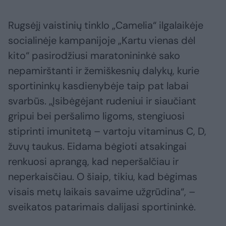
Rugsėjį vaistinių tinklo „Camelia“ ilgalaikėje
socialinėje kampanijoje „Kartu vienas dėl
kito“ pasirodžiusi maratonininkė sako
nepamirštanti ir žemiškesnių dalykų, kurie
sportininkų kasdienybėje taip pat labai
svarbūs. „Įsibėgėjant rudeniui ir siaučiant
gripui bei peršalimo ligoms, stengiuosi
stiprinti imunitetą – vartoju vitaminus C, D,
žuvų taukus. Eidama bėgioti atsakingai
renkuosi aprangą, kad neperšalčiau ir
neperkaisčiau. O šiaip, tikiu, kad bėgimas
visais metų laikais savaime užgrūdina“, –
sveikatos patarimais dalijasi sportininkė.