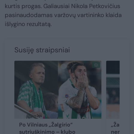
kurtis progas. Galiausiai Nikola Petkovičius
pasinaudodamas varžovų vartininko klaida
išlygino rezultatą.
Susiję straipsniai
Po Vilniaus „Žalgirio“
„Žalgirio
sutriuškinimo – klubo
nemalonu