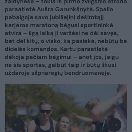
žaidynėse – tokia iš pirmo žvilgsnio atrodo
paraatletė Aušra Garunkšnytė. Spalio
pabaigoje savo jubiliejinį dešimtąjį
karjeros maratoną bėgusi sportininkė
atvira – ilgą laiką ji varžėsi ne dėl savęs,
bet dėl kitų, o visko, ką pasiekė, nebūtų be
didelės komandos. Kartu paraatletė
dėkoja pačiam bėgimui – anot jos, jeigu
ne šis sportas, galbūt taip ir būtų likusi
uždaroje silpnaregių bendruomenėje.