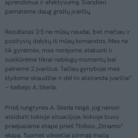
sprendimus ir efektyvumą. Šiandien
pamatėme daug gražių įvarčių.
Rezultatas 2:5 ne mūsų naudai, bet mačiau ir
pozityvių dalykų iš mūsų komandos. Mes ne
tik gynėmės, mes norėjome atakuoti ir
susikūrėmė tikrai neblogų momentų bei
pelnėme 2 įvarčius. Tačiau gynyboje mes
klydome skaudžiai ir dėl to atsiranda įvarčiai“,
– kalbėjo A. Skerla.
Prieš rungtynes A. Skerla teigė, jog nenori
atsidurti tokioje situacijoje, kokioje buvo
praėjusiame etape prieš Tbilisio „Dinamo“
ekipą. Tuomet vilniečiai pirmąjį mačą