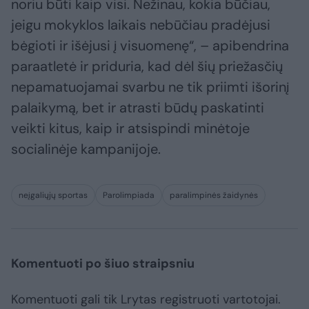
noriu būti kaip visi. Nežinau, kokia būčiau,
jeigu mokyklos laikais nebūčiau pradėjusi
bėgioti ir išėjusi į visuomenę“, – apibendrina
paraatletė ir priduria, kad dėl šių priežasčių
nepamatuojamai svarbu ne tik priimti išorinį
palaikymą, bet ir atrasti būdų paskatinti
veikti kitus, kaip ir atsispindi minėtoje
socialinėje kampanijoje.
neįgaliųjų sportas
Parolimpiada
paralimpinės žaidynės
Komentuoti po šiuo straipsniu
Komentuoti gali tik Lrytas registruoti vartotojai.