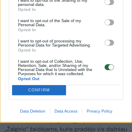
I want to opt-out of the Sharing of my
palaikė jau nuo pirmųjų sekundžių, tačiau tai
personal data.
šeimininkams nepadėjo. Jau 3-ąją rungtynių
Opted In
minutę teisėjas nedvejodamas paskyrė 11
I want to opt-out of the Sale of my
Personal Data.
metrų baudinį į žalgiriečių vartus, o
Opted In
Michele‘as Šego smūgiuodamas į vartų vidurį
I want to opt-out of processing my
sėkmingai realizavo progą.
Personal Data for Targeted Advertising.
Opted In
I want to opt-out of Collection, Use,
Prabėgus vos 10 minučių M. Šego gavo progą
Retention, Sale, and/or Sharing of my
Personal Data that Is Unrelated with the
smūgiuoti dar vieną 11 m. baudinį, tačiau
Purposes for which it was collected.
Opted Out
antrą sykį Vincentas Šarkauskas atspėjo, jog
CONFIRM
kroatas smūgiuos į kairį vartų kampą ir
apsaugojo vartus nuo antrojo įvarčio.
Data Deletion
Data Access
Privacy Policy
Atremtas baudinys įpūtė gyvybės ir kitiems
„Žalgirio“ žaidėjams, kurie pradėjo vis dažniau