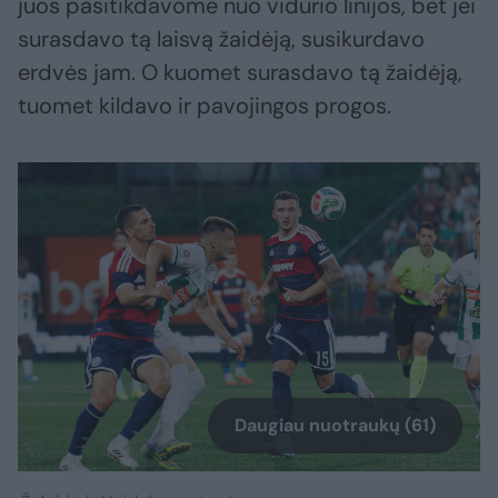
juos pasitikdavome nuo vidurio linijos, bet jei
surasdavo tą laisvą žaidėją, susikurdavo
erdvės jam. O kuomet surasdavo tą žaidėją,
tuomet kildavo ir pavojingos progos.
Daugiau nuotraukų (61)