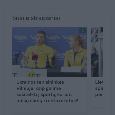
Susiję straipsniai
Ukrainos tenisininkės
Lietuvos
Vilniuje: kaip galime
spindinti
susitelkti į sportą, kai ant
pergale 
mūsų namų krenta raketos?