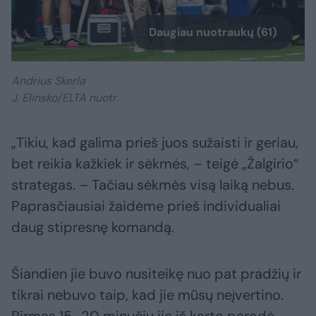
Daugiau nuotraukų (61)
Andrius Skerla
J. Elinsko/ELTA nuotr.
„Tikiu, kad galima prieš juos sužaisti ir geriau,
bet reikia kažkiek ir sėkmės, – teigė „Žalgirio“
strategas. – Tačiau sėkmės visą laiką nebus.
Paprasčiausiai žaidėme prieš individualiai
daug stipresnę komandą.
Šiandien jie buvo nusiteikę nuo pat pradžių ir
tikrai nebuvo taip, kad jie mūsų neįvertino.
Pirmas 15–20 minučių jie iš karto parodė