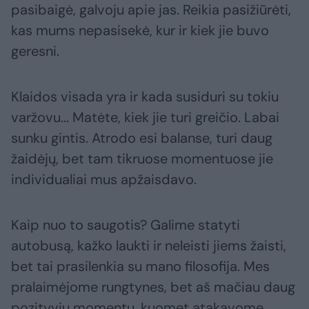
pasibaigė, galvoju apie jas. Reikia pasižiūrėti,
kas mums nepasisekė, kur ir kiek jie buvo
geresni.
Klaidos visada yra ir kada susiduri su tokiu
varžovu... Matėte, kiek jie turi greičio. Labai
sunku gintis. Atrodo esi balanse, turi daug
žaidėjų, bet tam tikruose momentuose jie
individualiai mus apžaisdavo.
Kaip nuo to saugotis? Galime statyti
autobusą, kažko laukti ir neleisti jiems žaisti,
bet tai prasilenkia su mano filosofija. Mes
pralaimėjome rungtynes, bet aš mačiau daug
pozityvių momentų, kuomet atakavome.