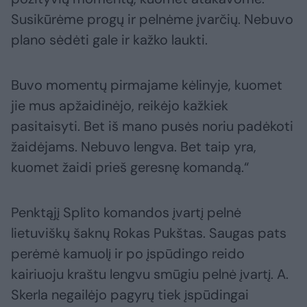
Susikūrėme progų ir pelnėme įvarčių. Nebuvo
plano sėdėti gale ir kažko laukti.
Buvo momentų pirmajame kėlinyje, kuomet
jie mus apžaidinėjo, reikėjo kažkiek
pasitaisyti. Bet iš mano pusės noriu padėkoti
žaidėjams. Nebuvo lengva. Bet taip yra,
kuomet žaidi prieš geresnę komandą.“
Penktąjį Splito komandos įvartį pelnė
lietuviškų šaknų Rokas Pukštas. Saugas pats
perėmė kamuolį ir po įspūdingo reido
kairiuoju kraštu lengvu smūgiu pelnė įvartį. A.
Skerla negailėjo pagyrų tiek įspūdingai