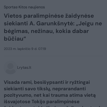
Sportas
Kitos naujienos
Vietos paralimpinėse žaidynėse
siekianti A. Garunkšnytė: „Jeigu ne
bėgimas, nežinau, kokia dabar
būčiau“
2023 m. lapkričio 9 d. 07:19
Lrytas.lt
Visada rami, besišypsanti ir ryžtingai
siekianti savo tikslų, neprarandanti
pozityvumo, net kai trauma atima vietą
išsvajotose Tokijo paralimpinėse