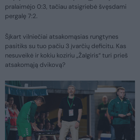
pralaimėjo 0:3, tačiau atsigriebė švęsdami
pergalę 7:2.
Šįkart vilniečiai atsakomąsias rungtynes
pasitiks su tuo pačiu 3 įvarčių deficitu. Kas
nesuveikė ir kokiu koziriu „Žalgiris“ turi prieš
atsakomąją dvikovą?