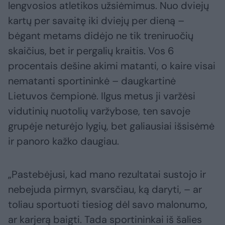
lengvosios atletikos užsiėmimus. Nuo dviejų
kartų per savaitę iki dviejų per dieną –
bėgant metams didėjo ne tik treniruočių
skaičius, bet ir pergalių kraitis. Vos 6
procentais dešine akimi matanti, o kaire visai
nematanti sportininkė – daugkartinė
Lietuvos čempionė. Ilgus metus ji varžėsi
vidutinių nuotolių varžybose, ten savoje
grupėje neturėjo lygių, bet galiausiai išsisėmė
ir panoro kažko daugiau.
„Pastebėjusi, kad mano rezultatai sustojo ir
nebejuda pirmyn, svarsčiau, ką daryti, – ar
toliau sportuoti tiesiog dėl savo malonumo,
ar karjerą baigti. Tada sportininkai iš šalies