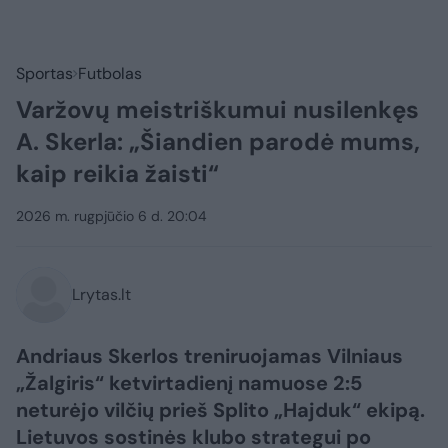
Sportas
Futbolas
Varžovų meistriškumui nusilenkęs
A. Skerla: „Šiandien parodė mums,
kaip reikia žaisti“
2026 m. rugpjūčio 6 d. 20:04
Lrytas.lt
Andriaus Skerlos treniruojamas Vilniaus
„Žalgiris“ ketvirtadienį namuose 2:5
neturėjo vilčių prieš Splito „Hajduk“ ekipą.
Lietuvos sostinės klubo strategui po