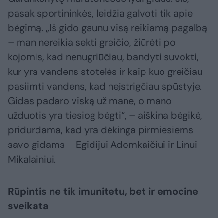
pasak sportininkės, leidžia galvoti tik apie
bėgimą. „Iš gido gaunu visą reikiamą pagalbą
– man nereikia sekti greičio, žiūrėti po
kojomis, kad nenugriūčiau, bandyti suvokti,
kur yra vandens stotelės ir kaip kuo greičiau
pasiimti vandens, kad neįstrigčiau spūstyje.
Gidas padaro viską už mane, o mano
užduotis yra tiesiog bėgti“, – aiškina bėgikė,
pridurdama, kad yra dėkinga pirmiesiems
savo gidams – Egidijui Adomkaičiui ir Linui
Mikalainiui.
Rūpintis ne tik imunitetu, bet ir emocine
sveikata