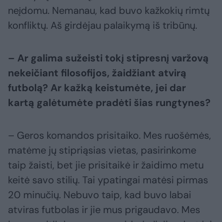
neįdomu. Nemanau, kad buvo kažkokių rimtų
konfliktų. Aš girdėjau palaikymą iš tribūnų.
– Ar galima sužeisti tokį stipresnį varžovą
nekeičiant filosofijos, žaidžiant atvirą
futbolą? Ar kažką keistumėte, jei dar
kartą galėtumėte pradėti šias rungtynes?
– Geros komandos prisitaiko. Mes ruošėmės,
matėme jų stipriąsias vietas, pasirinkome
taip žaisti, bet jie prisitaikė ir žaidimo metu
keitė savo stilių. Tai ypatingai matėsi pirmas
20 minučių. Nebuvo taip, kad buvo labai
atviras futbolas ir jie mus prigaudavo. Mes