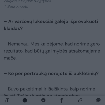
Žalgirio ir Hajduk rungtynės
T. Bauro nuotr.
– Ar varžovų lūkesčiai galėjo išprovokuoti
klaidas?
– Nemanau. Mes kalbėjome, kad norime gero
rezultato, kad būtų galimybės atsakomajame
mače.
– Ko per pertrauką norėjote iš auklėtinių?
– Buvo pakeitimai ir išaiškinta, kaip norime
žaisti. Tačiau įvartis po standartinės
situacijos žaidimą vėl pakreipė į kitą pusę. O