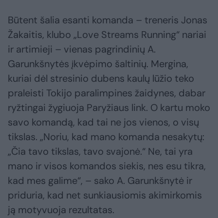
Būtent šalia esanti komanda – treneris Jonas
Žakaitis, klubo „Love Streams Running“ nariai
ir artimieji – vienas pagrindinių A.
Garunkšnytės įkvėpimo šaltinių. Mergina,
kuriai dėl stresinio dubens kaulų lūžio teko
praleisti Tokijo paralimpines žaidynes, dabar
ryžtingai žygiuoja Paryžiaus link. O kartu moko
savo komandą, kad tai ne jos vienos, o visų
tikslas. „Noriu, kad mano komanda nesakytų:
„Čia tavo tikslas, tavo svajonė.“ Ne, tai yra
mano ir visos komandos siekis, nes esu tikra,
kad mes galime“, – sako A. Garunkšnytė ir
priduria, kad net sunkiausiomis akimirkomis
ją motyvuoja rezultatas.