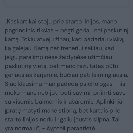
„Kaskart kai stoju prie starto linijos, mano
pagrindinis tikslas – bėgti geriau nei paskutinį
kartą. Tokiu atveju žinau, kad padariau viską,
ką galėjau. Kartą net treneriui sakiau, kad
jeigu paralimpinėse žaidynėse užimčiau
paskutinę vietą, bet mano rezultatas būtų
geriausias karjeroje, būčiau pati laimingiausia.
Šiuo klausimu man padeda psichologas – jis
moko mane nebijoti būti savimi, priimti save
su visomis baimėmis ir ašaromis. Aplinkiniai
įpratę matyti mane stiprią, bet kartais prie
starto linijos noriu ir galiu jaustis silpna. Tai
yra normalu“, – šypteli paraatletė.