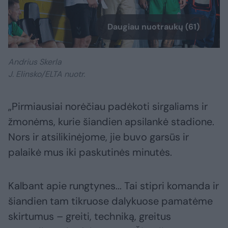
Daugiau nuotraukų (61)
Andrius Skerla
J. Elinsko/ELTA nuotr.
„Pirmiausiai norėčiau padėkoti sirgaliams ir
žmonėms, kurie šiandien apsilankė stadione.
Nors ir atsilikinėjome, jie buvo garsūs ir
palaikė mus iki paskutinės minutės.
Kalbant apie rungtynes... Tai stipri komanda ir
šiandien tam tikruose dalykuose pamatėme
skirtumus – greiti, techniką, greitus