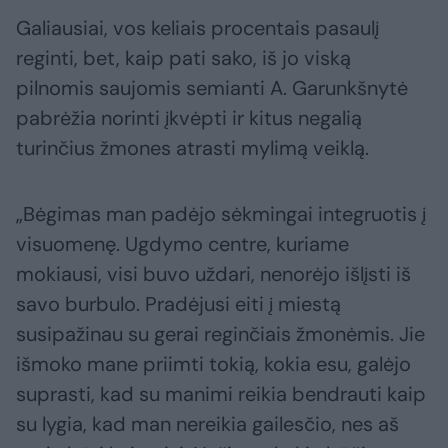
Galiausiai, vos keliais procentais pasaulį
reginti, bet, kaip pati sako, iš jo viską
pilnomis saujomis semianti A. Garunkšnytė
pabrėžia norinti įkvėpti ir kitus negalią
turinčius žmones atrasti mylimą veiklą.
„Bėgimas man padėjo sėkmingai integruotis į
visuomenę. Ugdymo centre, kuriame
mokiausi, visi buvo uždari, nenorėjo išlįsti iš
savo burbulo. Pradėjusi eiti į miestą
susipažinau su gerai reginčiais žmonėmis. Jie
išmoko mane priimti tokią, kokia esu, galėjo
suprasti, kad su manimi reikia bendrauti kaip
su lygia, kad man nereikia gailesčio, nes aš