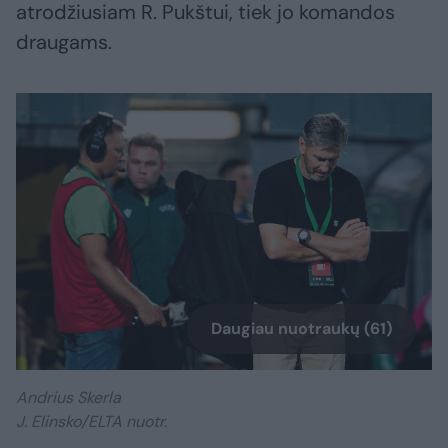
atrodžiusiam R. Pukštui, tiek jo komandos
draugams.
Daugiau nuotraukų (61)
Andrius Skerla
J. Elinsko/ELTA nuotr.