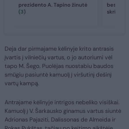
prezidento A. Tapino žinutė
besidžia
(3)
skriejo a
Deja dar pirmajame kėlinyje krito antrasis
įvartis į vilniečių vartus, o jo autoriumi vėl
tapo M. Šego. Puolėjas nuostabiu baudos
smūgiu pasiuntė kamuolį į viršutinį dešinį
vartų kampą.
Antrajame kėlinyje intrigos nebeliko visiškai.
Kamuolį į V. Šarkausko ginamus vartus siuntė
Adrionas Pajaziti, Dalissonas de Almeida ir
Rokas Pukštas, tačiau po keitimo aikštėje