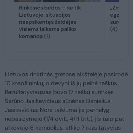
Rinktinės bėdos – ne tik
„Žmogišk
Lietuvoje: situacijos
egzistuoj
neapsikentęs žaidėjas
sureagavo
visiems laikams paliko
(4)
komandą
(1)
Lietuvos rinktinės gretose aikštelėje pasirodė
10 krepšininkų, o devyni iš jų pelnė taškus.
Rezultatyviausias buvo 17 taškų surinkęs
Šarūno Jasikevičiaus sūnėnas Danielius
Jasikevičius. Nors taiklumu jis pernelyg
nepasižymėjo (1/4 dvit., 4/11 trit.), jis taip pat
atkovojo 6 kamuolius, atliko 7 rezultatyvius