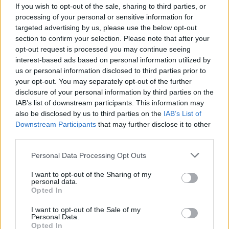
If you wish to opt-out of the sale, sharing to third parties, or
Lietuvos rinktinė. R.Meilutytė didžiavosi tokiu
processing of your personal or sensitive information for
drąsiu tautietės poelgiu ir išreiškė jai
targeted advertising by us, please use the below opt-out
section to confirm your selection. Please note that after your
palaikymą.
opt-out request is processed you may continue seeing
interest-based ads based on personal information utilized by
us or personal information disclosed to third parties prior to
„Labai palaikau ją. Manau, kad ji – šauni
your opt-out. You may separately opt-out of the further
moteris. Mane tai pradžiugino ir įkvėpė“, –
disclosure of your personal information by third parties on the
IAB’s list of downstream participants. This information may
teigė R.Meilutytė.
also be disclosed by us to third parties on the
IAB’s List of
Downstream Participants
that may further disclose it to other
third parties.
Rūta Meilutytė
Plaukimas
pasaulio plaukimo čempionatas
Personal Data Processing Opt Outs
I want to opt-out of the Sharing of my
personal data.
Opted In
Komentuoti po šiuo straipsniu
I want to opt-out of the Sale of my
Personal Data.
Komentuoti gali tik Lrytas registruoti vartotojai.
Opted In