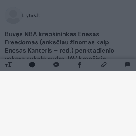
Lrytas.lt
Buvęs NBA krepšininkas Enesas
Freedomas (anksčiau žinomas kaip
Enesas Kanteris – red.) penktadienio
vakarą sukėlė audrą JAV krepšinio
pasaulyje.