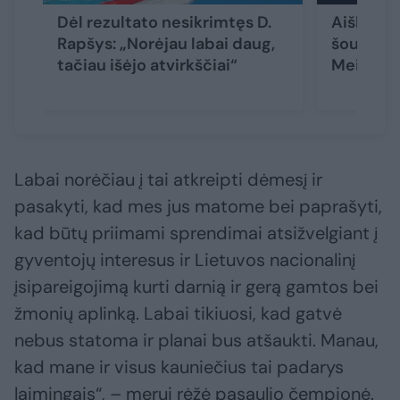
Dėl rezultato nesikrimtęs D.
Aiški sum
Rapšys: „Norėjau labai daug,
šou Buda
tačiau išėjo atvirkščiai“
Meiluty
Labai norėčiau į tai atkreipti dėmesį ir
pasakyti, kad mes jus matome bei paprašyti,
kad būtų priimami sprendimai atsižvelgiant į
gyventojų interesus ir Lietuvos nacionalinį
įsipareigojimą kurti darnią ir gerą gamtos bei
žmonių aplinką. Labai tikiuosi, kad gatvė
nebus statoma ir planai bus atšaukti. Manau,
kad mane ir visus kauniečius tai padarys
laimingais“, – merui rėžė pasaulio čempionė.