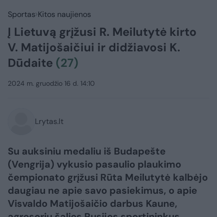
Sportas
Kitos naujienos
Į Lietuvą grįžusi R. Meilutytė kirto
V. Matijošaičiui ir didžiavosi K.
Dūdaite
(27)
2024 m. gruodžio 16 d. 14:10
Lrytas.lt
Su auksiniu medaliu iš Budapešte
(Vengrija) vykusio pasaulio plaukimo
čempionato grįžusi Rūta Meilutytė kalbėjo
daugiau ne apie savo pasiekimus, o apie
Visvaldo Matijošaičio darbus Kaune,
agresorių šalies Rusijos sportininkus