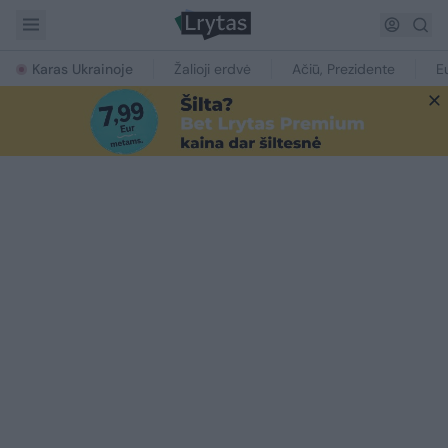
Karas Ukrainoje
Žalioji erdvė
Ačiū, Prezidente
E