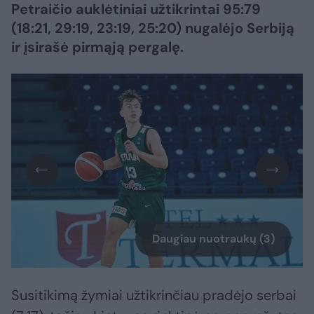
Petraičio auklėtiniai užtikrintai 95:79
(18:21, 29:19, 23:19, 25:20) nugalėjo Serbiją
ir įsirašė pirmąją pergalę.
Daugiau nuotraukų (3)
Susitikimą žymiai užtikrinčiau pradėjo serbai