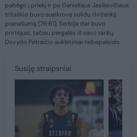
pabėgo į priekį ir po Danieliaus Jasikevičiaus
tritaškio buvo susikrovę solidų dviženklį
pranašumą (76:61). Serbija dar buvo
prirtėjusi, tačiau pergalės iš savo rankų
Dovydo Petraičio auklėtiniai nebepaleido.
Susiję straipsniai