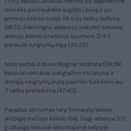
(7:17), tačiau Lietuvos rinktinė po paprašytos
minutės pertraukėlės sugrįžo į kovą ir po
pirmojo kėlinio turėjo tik trijų taškų deficitą
(18:21). Sėkmingos atkarpos pakylėti lietuviai
antrojo kėlinio pradžioje spurtavo 12:4 ir
perlaužė rungtynių eigą (30:25).
Nors serbai ir buvo išlyginę rezultatą (39:39),
lietuviai netrukus susigrąžino iniciatyvą ir
antrąją rungtynių pusę pasitiko turėdami jau
7 taškų pranašumą (47:40).
Panašus skirtumas tarp komandų laikėsi
didžiąją trečiojo kėlinio dalį. Visgi atkarpa 5:0
jį užbaigę lietuviai ketvirtajame kėlinyje