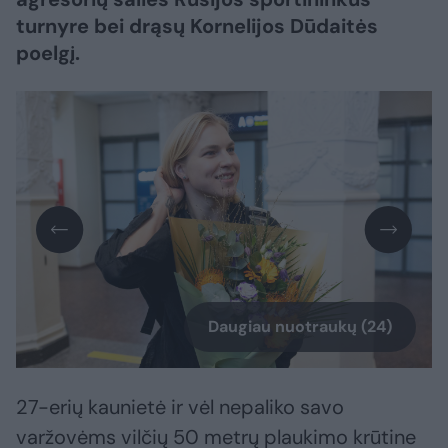
turnyre bei drąsų Kornelijos Dūdaitės
poelgį.
Daugiau nuotraukų (24)
27-erių kaunietė ir vėl nepaliko savo
varžovėms vilčių 50 metrų plaukimo krūtine