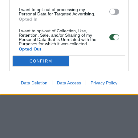
Prisijunkite prie registruotų vartotojų
I want to opt-out of processing my
bendruomenės ir bendraukite komentaruose!
Personal Data for Targeted Advertising.
Opted In
I want to opt-out of Collection, Use,
Rodyti komentarus
Retention, Sale, and/or Sharing of my
Personal Data that Is Unrelated with the
Purposes for which it was collected.
Prisijungti komentatoriams
Opted Out
CONFIRM
Data Deletion
Data Access
Privacy Policy