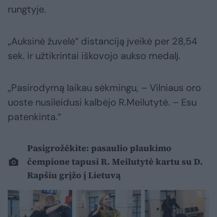
rungtyje.
„Auksinė žuvelė“ distanciją įveikė per 28,54
sek. ir užtikrintai iškovojo aukso medalį.
„Pasirodymą laikau sėkmingu, – Vilniaus oro
uoste nusileidusi kalbėjo R.Meilutytė. – Esu
patenkinta.“
Pasigrožėkite: pasaulio plaukimo
čempione tapusi R. Meilutytė kartu su D.
Rapšiu grįžo į Lietuvą