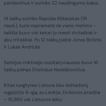
perdavimus ir surinko 22 naudingumo balus.
14 taškų surinko Rapolas Klišauskas (19
naud.), kuris neprametė nė vieno metimo –
taiklūs buvo visi keturi jo mesti dvitaškiai ir
abu tritaškiai. Po 12 taškų pelnė Jonas Biržinis
ir Lukas Andriulis.
Serbijos rinktinėje rezultatyviausias buvo 16
taškų pelnęs Dositejus Nedeljkovičius.
Kitas rungtynes Lietuva žais šeštadienį,
rugpjūčio 8-ąją, su Lenkija. Dvikovos pradžia
– 15:360 val. Lietuvos laiku.