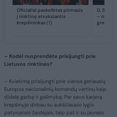
Oficialiai paskelbtas pirmasis
D. Songa
į rinktinę atvyksiantis
– naujas
krepšininkas
(1)
gresia r
– Kodėl nusprendėte prisijungti prie
Lietuvos rinktinės?
– Kvietimą prisijungti prie vienos geriausių
Europos nacionalinių komandų vertinu kaip
didelę garbę ir galimybę. Per savo karjerą
krepšinyje dirbau su aukščiausio lygio
patyrusiais žaidėjais, taip pat ir su jaunais