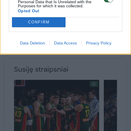
Personal Data that Is Unrelated with the
veidų.
Purposes for which it was collected.
Opted Out
CONFIRM
Turi B. Petersonas ir darbo Europos klubuose
patirties, o prisidėjimas prie Lietuvos
rinktinės jam taps dar vienu įdomiu iššūkiu.
Data Deletion
Data Access
Privacy Policy
Susiję straipsniai