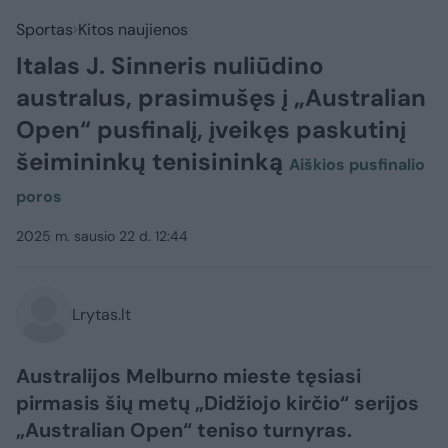
Sportas
Kitos naujienos
Italas J. Sinneris nuliūdino
australus, prasimušęs į „Australian
Open“ pusfinalį, įveikęs paskutinį
šeimininkų tenisininką
Aiškios pusfinalio
poros
2025 m. sausio 22 d. 12:44
Lrytas.lt
Australijos Melburno mieste tęsiasi
pirmasis šių metų „Didžiojo kirčio“ serijos
„Australian Open“ teniso turnyras.