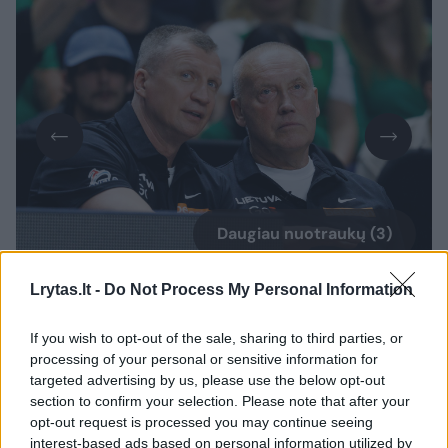
Daugiau nuotraukų (3)
Lrytas.lt -
Do Not Process My Personal Information
„Labai gerbiu Lietuvos krepšinį, asmeniškai
If you wish to opt-out of the sale, sharing to third parties, or
esu susidūręs su jūsų iškiliais žaidėjais,
processing of your personal or sensitive information for
tokiais kaip Šarūnas Marčiulionis, Alvydas
targeted advertising by us, please use the below opt-out
Pazdrazdis bei kitais. Todėl sulaukęs
section to confirm your selection. Please note that after your
opt-out request is processed you may continue seeing
pasiūlymo prisidėti prie jūsų krepšinio
interest-based ads based on personal information utilized by