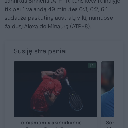
Jannikas Sinneris (ATP-1), kuris ketvirtfinalyje
tik per 1 valandą 49 minutes 6:3, 6:2, 6:1
sudaužė paskutinę australų viltį, namuose
žaidusį Alexą de Minaurą (ATP-8).
Susiję straipsniai
Lemiamomis akimirkomis
Serbiška