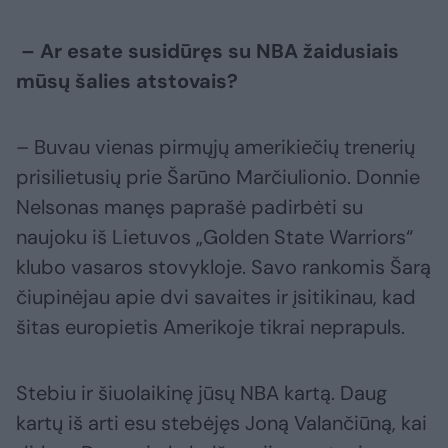
– Ar esate susidūręs su NBA žaidusiais
mūsų šalies atstovais?
– Buvau vienas pirmųjų amerikiečių trenerių
prisilietusių prie Šarūno Marčiulionio. Donnie
Nelsonas manęs paprašė padirbėti su
naujoku iš Lietuvos „Golden State Warriors“
klubo vasaros stovykloje. Savo rankomis Šarą
čiupinėjau apie dvi savaites ir įsitikinau, kad
šitas europietis Amerikoje tikrai neprapuls.
Stebiu ir šiuolaikinę jūsų NBA kartą. Daug
kartų iš arti esu stebėjęs Joną Valančiūną, kai