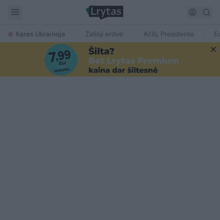
Karas Ukrainoje
Žalioji erdvė
Ačiū, Prezidente
E