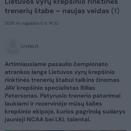
Lietuvos vyrų krepšinio rinktinės
trenerių štabe – naujas veidas
(1)
2026 m. rugpjūčio 5 d. 14:32
Lrytas.lt
Artimiausiame pasaulio čempionato
atrankos lange Lietuvos vyrų krepšinio
rinktinės trenerių štabui talkins žinomas
JAV krepšinio specialistas Billas
Petersonas. Patyrusio trenerio patarimai
laukiami ir rezervinėje mūsų šalies
krepšinio ekipoje, kurios pagrindą sudarys
jaunieji NCAA bei LKL talentai.