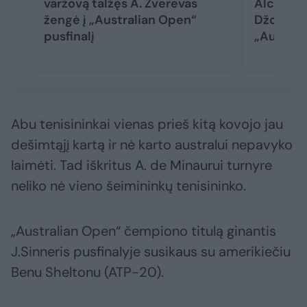
varžovą talžęs A. Zverevas
Alcarazą
žengė į „Australian Open“
Džokovič
pusfinalį
„Austral
Abu tenisininkai vienas prieš kitą kovojo jau
dešimtąjį kartą ir nė karto australui nepavyko
laimėti. Tad iškritus A. de Minaurui turnyre
neliko nė vieno šeimininkų tenisininko.
„Australian Open“ čempiono titulą ginantis
J.Sinneris pusfinalyje susikaus su amerikiečiu
Benu Sheltonu (ATP-20).