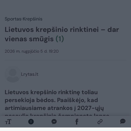
Sportas
Krepšinis
Lietuvos krepšinio rinktinei – dar
vienas smūgis
(1)
2026 m. rugpjūčio 5 d. 19:20
Lrytas.lt
Lietuvos krepšinio rinktinę toliau
persekioja bėdos. Paaiškėjo, kad
artimiausiame atrankos į 2027-ųjų
pasaulio krepšinio čempionatą lange
Lietuvai nepadės dar vienas žalgirietis.