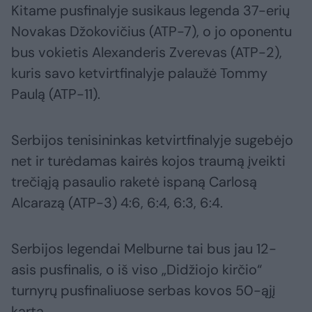
Kitame pusfinalyje susikaus legenda 37-erių
Novakas Džokovičius (ATP-7), o jo oponentu
bus vokietis Alexanderis Zverevas (ATP-2),
kuris savo ketvirtfinalyje palaužė Tommy
Paulą (ATP-11).
Serbijos tenisininkas ketvirtfinalyje sugebėjo
net ir turėdamas kairės kojos traumą įveikti
trečiąją pasaulio raketė ispaną Carlosą
Alcarazą (ATP-3) 4:6, 6:4, 6:3, 6:4.
Serbijos legendai Melburne tai bus jau 12-
asis pusfinalis, o iš viso „Didžiojo kirčio“
turnyrų pusfinaliuose serbas kovos 50-ąjį
kartą.