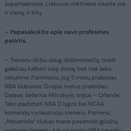
supertalentais. Lietuvos rinktinėse visada yra
ir vienų, ir kitų.
– Papasakokite apie savo profesines
patirtis.
– Treneriu dirbu daug dešimtmečių, todėl
galėčiau kalbėti visą dieną, bet tiek laiko
neturime. Paminėsiu, jog 11 metų praleidau
NBA klubuose. Dvejus metus praleidau
Dalase, šešerius Milvokyje, trejus – Orlande.
Teko padirbėti NBA D lygos bei NCAA
komandų vyriausiuoju treneriu. Pamenu,
„Mavericks“ klubas mane pasamdė įgūdžių
vystymo treneriu, kai po mainų NBA naujokų