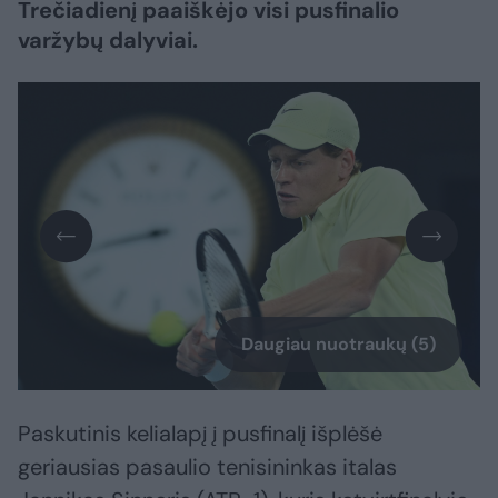
Trečiadienį paaiškėjo visi pusfinalio
varžybų dalyviai.
Daugiau nuotraukų (5)
Paskutinis kelialapį į pusfinalį išplėšė
geriausias pasaulio tenisininkas italas