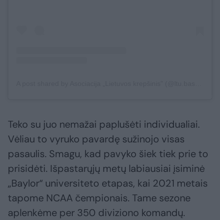
A post shared by Asociacija „Lietuvos krepšinis" (@ltu.basketball)
Teko su juo nemažai paplušėti individualiai.
Vėliau to vyruko pavardę sužinojo visas
pasaulis. Smagu, kad pavyko šiek tiek prie to
prisidėti. Išpastarųjų metų labiausiai įsiminė
„Baylor“ universiteto etapas, kai 2021 metais
tapome NCAA čempionais. Tame sezone
aplenkėme per 350 diviziono komandų.