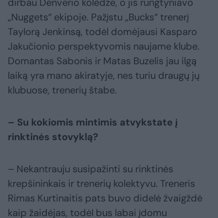
dirbau Denverio koledže, o jis rungtyniavo
„Nuggets“ ekipoje. Pažįstu „Bucks“ trenerį
Taylorą Jenkinsą, todėl domėjausi Kasparo
Jakučionio perspektyvomis naujame klube.
Domantas Sabonis ir Matas Buzelis jau ilgą
laiką yra mano akiratyje, nes turiu draugų jų
klubuose, trenerių štabe.
– Su kokiomis mintimis atvykstate į
rinktinės stovyklą?
– Nekantrauju susipažinti su rinktinės
krepšininkais ir trenerių kolektyvu. Treneris
Rimas Kurtinaitis pats buvo didelė žvaigždė
kaip žaidėjas, todėl bus labai įdomu