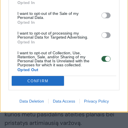
Opted In
pralaimėjęs M. Carlsenas
buriavim
pasiuto – nesupratęs, kas
pergalę 
I want to opt-out of the Sale of my
įvyko, kumščiu trenkė į stalą
Nyderla
Personal Data.
Opted In
(1)
I want to opt-out of processing my
Personal Data for Targeted Advertising.
Opted In
I want to opt-out of Collection, Use,
Retention, Sale, and/or Sharing of my
Balandį lietuvis ne tik prarado čempiono
Personal Data that Is Unrelated with the
Purposes for which it was collected.
diržą, bet ir apskritai patyrė pirmąją nesėkmę
Opted Out
savo karjeroje profesionalų ringe.
CONFIRM
E.Stanionis ketvirtadienį Nemuno saloje
Data Deletion
Data Access
Privacy Policy
surengs specialią spaudos konferenciją,
kurios metu pasidalins ateities planais bei
pristatys artimiausią varžovą.