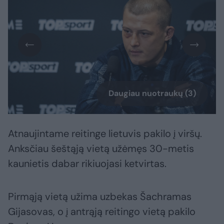
Daugiau nuotraukų (3)
Atnaujintame reitinge lietuvis pakilo į viršų.
Anksčiau šeštąją vietą užėmęs 30-metis
kaunietis dabar rikiuojasi ketvirtas.
Pirmąją vietą užima uzbekas Šachramas
Gijasovas, o į antrąją reitingo vietą pakilo