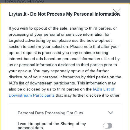
Devinas Haney.
Lrytas.lt -
Do Not Process My Personal Information
Primename, kad kiek anksčiau E.Stanionis
rikiavosi šio reitingo viršūnėje.
If you wish to opt-out of the sale, sharing to third parties, or
processing of your personal or sensitive information for
targeted advertising by us, please use the below opt-out
section to confirm your selection. Please note that after your
Susiję straipsniai
opt-out request is processed you may continue seeing
interest-based ads based on personal information utilized by
us or personal information disclosed to third parties prior to
your opt-out. You may separately opt-out of the further
disclosure of your personal information by third parties on the
IAB’s list of downstream participants. This information may
also be disclosed by us to third parties on the
IAB’s List of
Downstream Participants
that may further disclose it to other
third parties.
Personal Data Processing Opt Outs
I want to opt-out of the Sharing of my
Netikėtai 19-mečiui
Lietuvia
personal data.