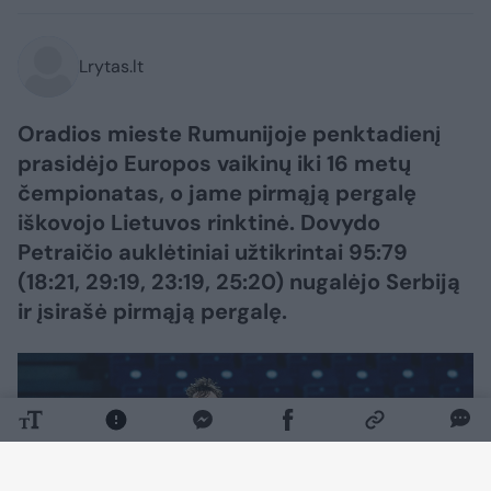
Lrytas.lt
Oradios mieste Rumunijoje penktadienį
prasidėjo Europos vaikinų iki 16 metų
čempionatas, o jame pirmąją pergalę
iškovojo Lietuvos rinktinė. Dovydo
Petraičio auklėtiniai užtikrintai 95:79
(18:21, 29:19, 23:19, 25:20) nugalėjo Serbiją
ir įsirašė pirmąją pergalę.