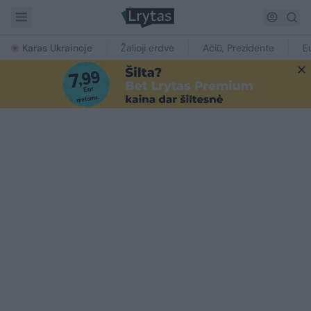
Karas Ukrainoje
Žalioji erdvė
Ačiū, Prezidente
E