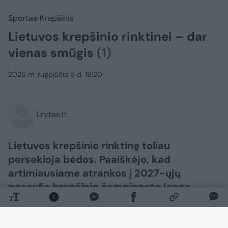
Sportas
Krepšinis
Lietuvos krepšinio rinktinei – dar
vienas smūgis
(1)
2026 m. rugpjūčio 5 d. 19:20
Lrytas.lt
Lietuvos krepšinio rinktinę toliau
persekioja bėdos. Paaiškėjo, kad
artimiausiame atrankos į 2027-ųjų
pasaulio krepšinio čempionatą lange
Lietuvai nepadės dar vienas žalgirietis.