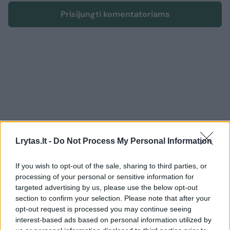
Prisijungti komentatoriams
Lrytas.lt -
Do Not Process My Personal Information
If you wish to opt-out of the sale, sharing to third parties, or
processing of your personal or sensitive information for
targeted advertising by us, please use the below opt-out
Sportas
Krepšinis
section to confirm your selection. Please note that after your
opt-out request is processed you may continue seeing
Lietuvos vyrų krepšinio rinktinės
interest-based ads based on personal information utilized by