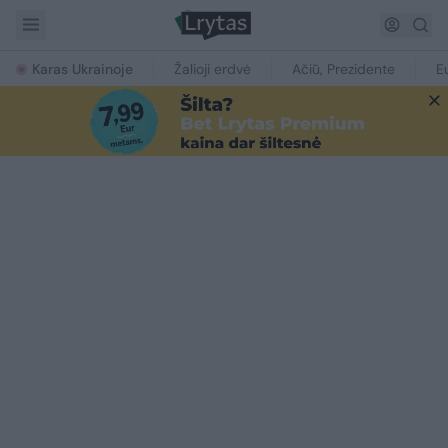
Karas Ukrainoje
Žalioji erdvė
Ačiū, Prezidente
E