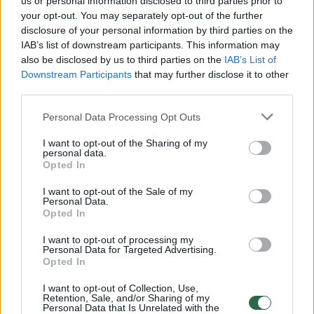
trenerių štabe – naujas veidas
(1)
us or personal information disclosed to third parties prior to
your opt-out. You may separately opt-out of the further
disclosure of your personal information by third parties on the
2026 m. rugpjūčio 5 d. 14:32
IAB’s list of downstream participants. This information may
also be disclosed by us to third parties on the
IAB’s List of
Downstream Participants
that may further disclose it to other
Lrytas.lt
third parties.
Personal Data Processing Opt Outs
Artimiausiame pasaulio čempionato
I want to opt-out of the Sharing of my
atrankos lange Lietuvos vyrų krepšinio
personal data.
Opted In
rinktinės trenerių štabui talkins žinomas
JAV krepšinio specialistas Billas
I want to opt-out of the Sale of my
Personal Data.
Petersonas. Patyrusio trenerio patarimai
Opted In
laukiami ir rezervinėje mūsų šalies
I want to opt-out of processing my
krepšinio ekipoje, kurios pagrindą sudarys
Personal Data for Targeted Advertising.
Opted In
jaunieji NCAA bei LKL talentai.
I want to opt-out of Collection, Use,
Retention, Sale, and/or Sharing of my
Personal Data that Is Unrelated with the