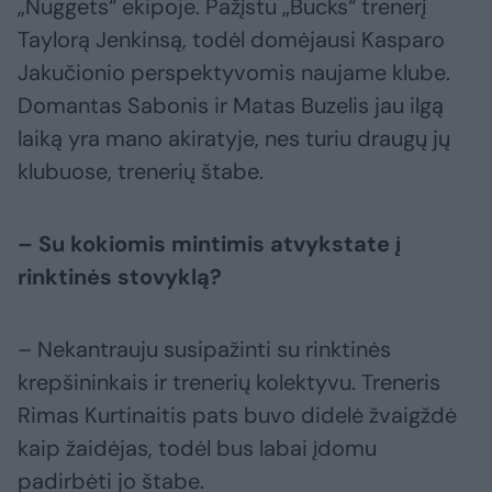
„Nuggets“ ekipoje. Pažįstu „Bucks“ trenerį
Taylorą Jenkinsą, todėl domėjausi Kasparo
Jakučionio perspektyvomis naujame klube.
Domantas Sabonis ir Matas Buzelis jau ilgą
laiką yra mano akiratyje, nes turiu draugų jų
klubuose, trenerių štabe.
– Su kokiomis mintimis atvykstate į
rinktinės stovyklą?
– Nekantrauju susipažinti su rinktinės
krepšininkais ir trenerių kolektyvu. Treneris
Rimas Kurtinaitis pats buvo didelė žvaigždė
kaip žaidėjas, todėl bus labai įdomu
padirbėti jo štabe.