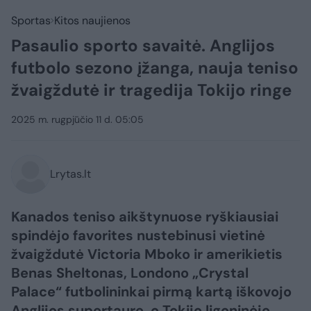
Sportas
Kitos naujienos
Pasaulio sporto savaitė. Anglijos
futbolo sezono įžanga, nauja teniso
žvaigždutė ir tragedija Tokijo ringe
2025 m. rugpjūčio 11 d. 05:05
Lrytas.lt
Kanados teniso aikštynuose ryškiausiai
spindėjo favorites nustebinusi vietinė
žvaigždutė Victoria Mboko ir amerikietis
Benas Sheltonas, Londono „Crystal
Palace“ futbolininkai pirmą kartą iškovojo
Anglijos supertaurę, o Tokijo ligoninėje