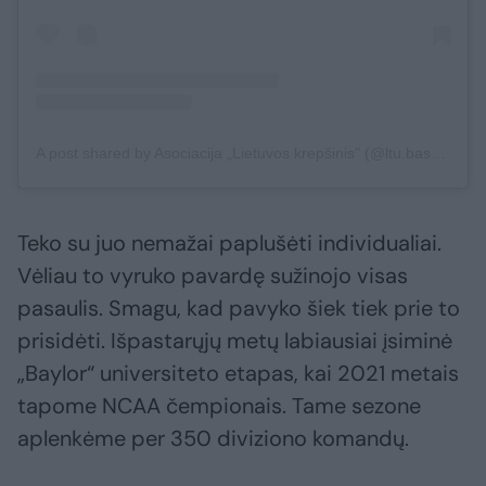
A post shared by Asociacija „Lietuvos krepšinis" (@ltu.basketball)
Teko su juo nemažai paplušėti individualiai.
Vėliau to vyruko pavardę sužinojo visas
pasaulis. Smagu, kad pavyko šiek tiek prie to
prisidėti. Išpastarųjų metų labiausiai įsiminė
„Baylor“ universiteto etapas, kai 2021 metais
tapome NCAA čempionais. Tame sezone
aplenkėme per 350 diviziono komandų.