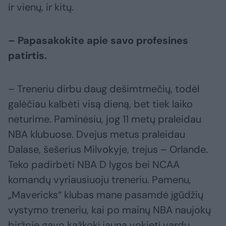
ir vienų, ir kitų.
– Papasakokite apie savo profesines
patirtis.
– Treneriu dirbu daug dešimtmečių, todėl
galėčiau kalbėti visą dieną, bet tiek laiko
neturime. Paminėsiu, jog 11 metų praleidau
NBA klubuose. Dvejus metus praleidau
Dalase, šešerius Milvokyje, trejus – Orlande.
Teko padirbėti NBA D lygos bei NCAA
komandų vyriausiuoju treneriu. Pamenu,
„Mavericks“ klubas mane pasamdė įgūdžių
vystymo treneriu, kai po mainų NBA naujokų
biržoje gavo kažkokį jauną vokietį vardu