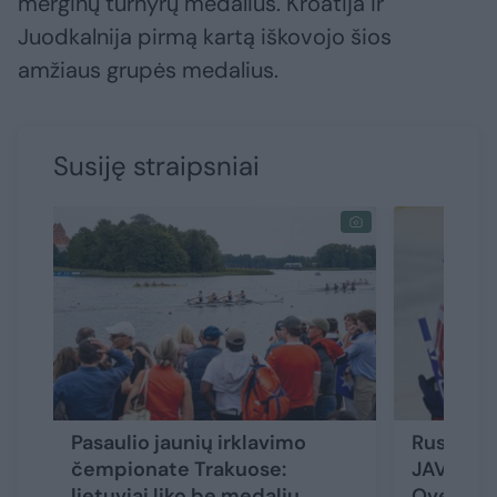
merginų turnyrų medalius. Kroatija ir
Juodkalnija pirmą kartą iškovojo šios
amžiaus grupės medalius.
Susiję straipsniai
Pasaulio jaunių irklavimo
Rusija sp
čempionate Trakuose:
JAV planu
lietuviai liko be medalių,
Ovečkiną