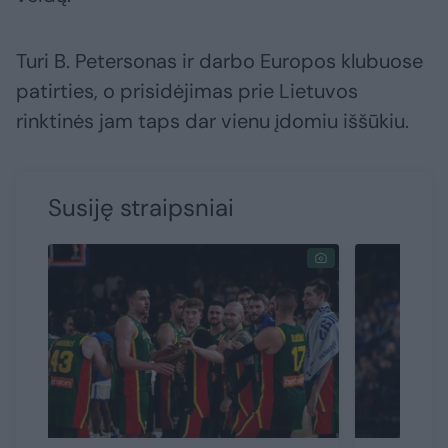
Turi B. Petersonas ir darbo Europos klubuose
patirties, o prisidėjimas prie Lietuvos
rinktinės jam taps dar vienu įdomiu iššūkiu.
Susiję straipsniai