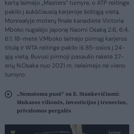
kartą laimėjo „Masters“ turnyre, o ATP reitinge
pakilo į aukščiausią karjeroje šeštąją vietą.
Monrealyje moterų finale kanadietė Victoria
Mboko nugalėjo japonę Naomi Osaką 2:6, 6:4,
6:1. 18-metė V.Mboko laimėjo pirmąjį karjeros
titulą ir WTA reitinge pakilo iš 85-osios į 24-
ąją vietą. Buvusi pirmoji pasaulio raketė 27-
erių N.Osaka nuo 2021 m. nelaimėjo nė vieno
turnyro.
„Nematoma pusė“ su E. Stankevičiumi:
Mukasos vilionės, investicijos į trenerius,
privalomos pergalės