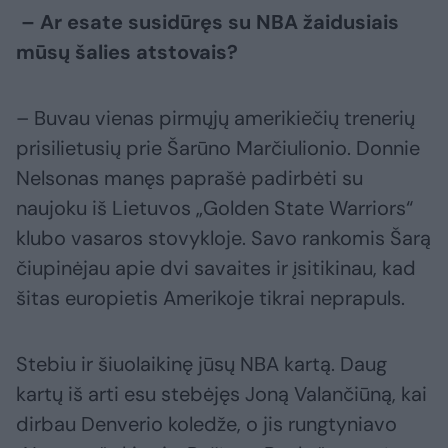
– Ar esate susidūręs su NBA žaidusiais
mūsų šalies atstovais?
– Buvau vienas pirmųjų amerikiečių trenerių
prisilietusių prie Šarūno Marčiulionio. Donnie
Nelsonas manęs paprašė padirbėti su
naujoku iš Lietuvos „Golden State Warriors“
klubo vasaros stovykloje. Savo rankomis Šarą
čiupinėjau apie dvi savaites ir įsitikinau, kad
šitas europietis Amerikoje tikrai neprapuls.
Stebiu ir šiuolaikinę jūsų NBA kartą. Daug
kartų iš arti esu stebėjęs Joną Valančiūną, kai
dirbau Denverio koledže, o jis rungtyniavo