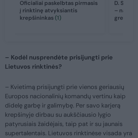
Oficialiai paskelbtas pirmasis
D. Songa
į rinktinę atvyksiantis
– naujas
krepšininkas
(1)
gresia r
– Kodėl nusprendėte prisijungti prie
Lietuvos rinktinės?
– Kvietimą prisijungti prie vienos geriausių
Europos nacionalinių komandų vertinu kaip
didelę garbę ir galimybę. Per savo karjerą
krepšinyje dirbau su aukščiausio lygio
patyrusiais žaidėjais, taip pat ir su jaunais
supertalentais. Lietuvos rinktinėse visada yra