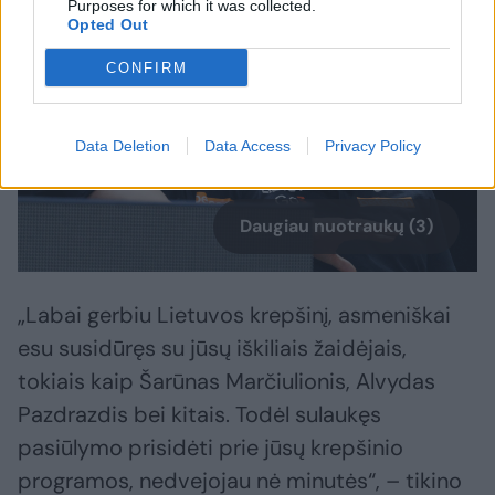
Purposes for which it was collected.
Opted Out
CONFIRM
Data Deletion
Data Access
Privacy Policy
Daugiau nuotraukų (3)
„Labai gerbiu Lietuvos krepšinį, asmeniškai
esu susidūręs su jūsų iškiliais žaidėjais,
tokiais kaip Šarūnas Marčiulionis, Alvydas
Pazdrazdis bei kitais. Todėl sulaukęs
pasiūlymo prisidėti prie jūsų krepšinio
programos, nedvejojau nė minutės“, – tikino