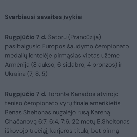
Svarbiausi savaitės įvykiai
Rugpjūčio 7 d.
Šatoru (Prancūzija)
pasibaigusio Europos šaudymo čempionato
medalių lentelėje pirmąsias vietas užėmė
Armėnija (8 aukso, 6 sidabro, 4 bronzos) ir
Ukraina (7, 8, 5).
Rugpjūčio 7 d.
Toronte Kanados atvirojo
teniso čempionato vyrų finale amerikietis
Benas Sheltonas nugalėjo rusą Kareną
Chačanovą 6:7, 6:4, 7:6. 22 metų B.Sheltonas
iškovojo trečiąjį karjeros titulą, bet pirmą