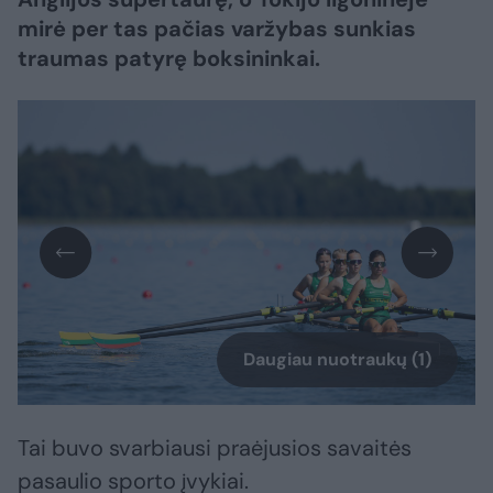
mirė per tas pačias varžybas sunkias
traumas patyrę boksininkai.
Daugiau nuotraukų (1)
Tai buvo svarbiausi praėjusios savaitės
pasaulio sporto įvykiai.