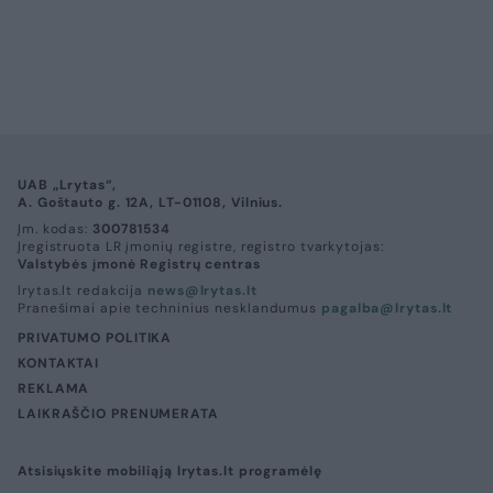
UAB „Lrytas“,
A. Goštauto g. 12A, LT-01108, Vilnius.
Įm. kodas:
300781534
Įregistruota LR įmonių registre, registro tvarkytojas:
Valstybės įmonė Registrų centras
lrytas.lt redakcija
news@lrytas.lt
Pranešimai apie techninius nesklandumus
pagalba@lrytas.lt
PRIVATUMO POLITIKA
KONTAKTAI
REKLAMA
LAIKRAŠČIO PRENUMERATA
Atsisiųskite mobiliąją lrytas.lt programėlę