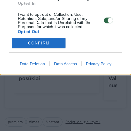
Opted In
I want to opt-out of Collection, Use,
Retention, Sale, and/or Sharing of my
Personal Data that Is Unrelated with the
Purposes for which it was collected.
Opted Out
CONFIRM
Po filmo „Taip gimė žvaigždė“
„Lietuviš
Data Deletion
Data Access
Privacy Policy
aktoriams – netikėti karjeros
premjera
posūkiai
Valinską
nusifilm
premjera
filmas
^Instant
Rodyti daugiau žymių