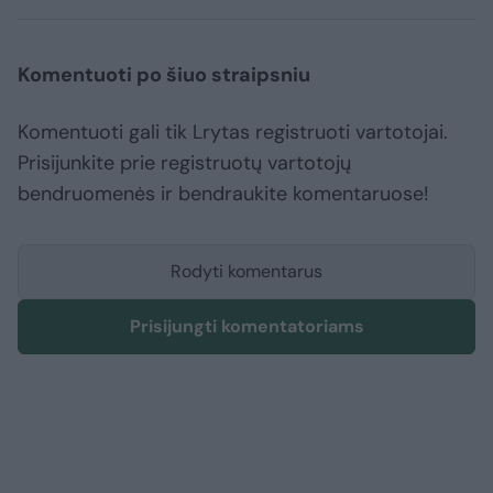
Komentuoti po šiuo straipsniu
Komentuoti gali tik Lrytas registruoti vartotojai.
Prisijunkite prie registruotų vartotojų
bendruomenės ir bendraukite komentaruose!
Rodyti komentarus
Prisijungti komentatoriams