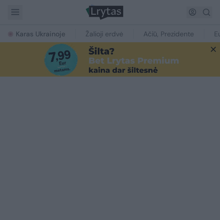
Karas Ukrainoje
Žalioji erdvė
Ačiū, Prezidente
E