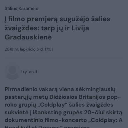
Stilius
Karamelė
Į filmo premjerą sugužėjo šalies
žvaigždės: tarp jų ir Livija
Gradauskienė
2018 m. lapkričio 5 d. 17:51
Lrytas.lt
Pirmadienio vakarą viena sėkmingiausių
pastarųjų metų Didžiosios Britanijos pop-
roko grupių „Coldplay“ šalies žvaigždes
sukvietė į išankstinę grupės 20-čiui skirtą
dokumentinio filmo-koncerto „Coldplay: A
Head Full of Dreams“ premjerą.