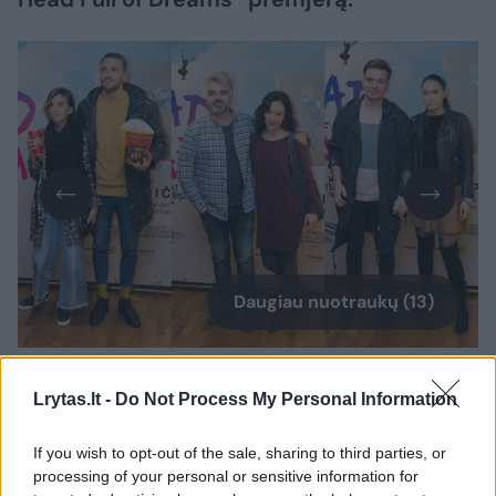
Daugiau nuotraukų (13)
Į renginį atvyko būrys žinomų meno ir
Lrytas.lt -
Do Not Process My Personal Information
pramogų pasaulio atstovų. Tarp jų ir
„Radistas“ Jonas Nainys ir grupės „Pinup
If you wish to opt-out of the sale, sharing to third parties, or
processing of your personal or sensitive information for
Girls“ narė, prekės ženklo „Nunu“ įkūrėja