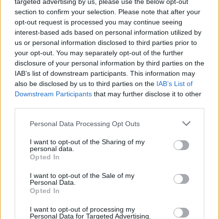
targeted advertising by us, please use the below opt-out
Simona Nainė, prodiuseriai Neringa Zeleniūtė
section to confirm your selection. Please note that after your
opt-out request is processed you may continue seeing
ir Martynas Tyla, radijo laidų vėdėjai Orijus
interest-based ads based on personal information utilized by
Gasanovas, Simona Bandita su mylimuoju
us or personal information disclosed to third parties prior to
your opt-out. You may separately opt-out of the further
Andrejumi bei Livija Gradauskienė su vyru
disclosure of your personal information by third parties on the
Marijumi ir dar daugelis kitų britų roko grupės
IAB’s list of downstream participants. This information may
gerbėjų.
also be disclosed by us to third parties on the
IAB’s List of
Downstream Participants
that may further disclose it to other
third parties.
Filmas bus rodomas daugiau kaip 2000 kino
Personal Data Processing Opt Outs
teatrų 64 pasaulio šalyse, tarp jų ir Lietuvos
I want to opt-out of the Sharing of my
kino teatruose. Oficialiai kino teatruose šis
personal data.
Opted In
filmas pasirodys jau lapkričio 14 dieną.
I want to opt-out of the Sale of my
Personal Data.
Opted In
Susiję straipsniai
I want to opt-out of processing my
Personal Data for Targeted Advertising.