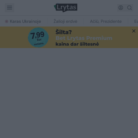
Karas Ukrainoje
Žalioji erdvė
Ačiū, Prezidente
E