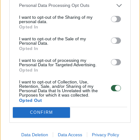
bėgios jam iš paskos. Kuo ilgiau jie bendravo,
Personal Data Processing Opt Outs
tuo už trumpesnio pavadėlio jis ją laikė“, –
I want to opt-out of the Sharing of my
teigė rašytojas.
personal data.
Opted In
I want to opt-out of the Sale of my
Personal Data.
Opted In
I want to opt-out of processing my
Personal Data for Targeted Advertising.
Opted In
I want to opt-out of Collection, Use,
Retention, Sale, and/or Sharing of my
Personal Data that Is Unrelated with the
Purposes for which it was collected.
Opted Out
CONFIRM
Data Deletion
Data Access
Privacy Policy