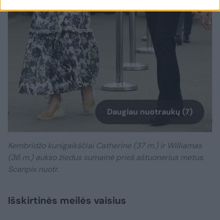
Daugiau nuotraukų (7)
Kembridžo kunigaikščiai Catherine (37 m.) ir Williamas
(36 m.) aukso žiedus sumainė prieš aštuonerius metus.
Scanpix nuotr.
Išskirtinės meilės vaisius