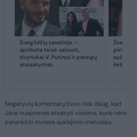
Žvaigždžių savaitėje –
Žvaigždži
apribota teisė vairuoti,
pirmosio
dvynukai V. Putinui ir pareigų
sužadėtu
atsisakymas
šešėliai
Negatyvių komentarų buvo tiek daug, kad
Jana nusprendė atsakyti visiems, kurie nėra
patenkinti moters auklėjimo metodais.