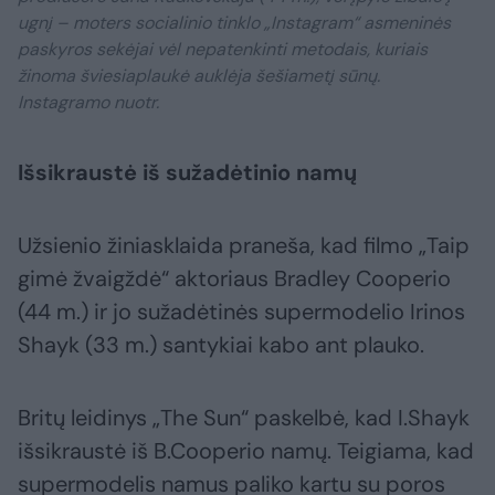
ugnį – moters socialinio tinklo „Instagram“ asmeninės
paskyros sekėjai vėl nepatenkinti metodais, kuriais
žinoma šviesiaplaukė auklėja šešiametį sūnų.
Instagramo nuotr.
Išsikraustė iš sužadėtinio namų
Užsienio žiniasklaida praneša, kad filmo „Taip
gimė žvaigždė“ aktoriaus Bradley Cooperio
(44 m.) ir jo sužadėtinės supermodelio Irinos
Shayk (33 m.) santykiai kabo ant plauko.
Britų leidinys „The Sun“ paskelbė, kad I.Shayk
išsikraustė iš B.Cooperio namų. Teigiama, kad
supermodelis namus paliko kartu su poros