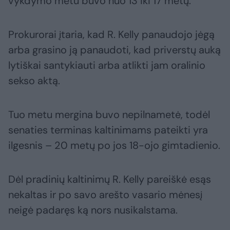
vykdymo metu buvo nuo 13 iki 17 metų.
Prokurorai įtaria, kad R. Kelly panaudojo jėgą
arba grasino ją panaudoti, kad priverstų auką
lytiškai santykiauti arba atlikti jam oralinio
sekso aktą.
Tuo metu mergina buvo nepilnametė, todėl
senaties terminas kaltinimams pateikti yra
ilgesnis – 20 metų po jos 18-ojo gimtadienio.
Dėl pradinių kaltinimų R. Kelly pareiškė esąs
nekaltas ir po savo arešto vasario mėnesį
neigė padaręs ką nors nusikalstama.