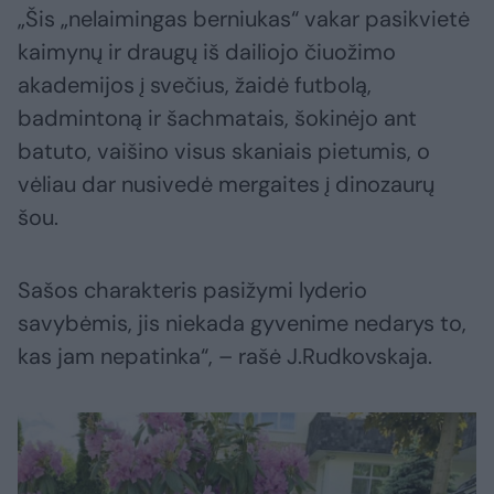
„Šis „nelaimingas berniukas“ vakar pasikvietė
kaimynų ir draugų iš dailiojo čiuožimo
akademijos į svečius, žaidė futbolą,
badmintoną ir šachmatais, šokinėjo ant
batuto, vaišino visus skaniais pietumis, o
vėliau dar nusivedė mergaites į dinozaurų
šou.
Sašos charakteris pasižymi lyderio
savybėmis, jis niekada gyvenime nedarys to,
kas jam nepatinka“, – rašė J.Rudkovskaja.