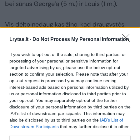
bei sūnus George’ą (5 m.) ir Louis (1 m.).
Vis dėlto nedaug kas žino, kad draugystės
pradžioje viskas nebuvo taip gražu, kaip yra
Lrytas.lt -
Do Not Process My Personal Information
dabar. Pasak karališkosios šeimos biografo
Andrew Mortono, princas su Catherine labiau
If you wish to opt-out of the sale, sharing to third parties, or
elgėsi kaip su tarnaite, o ne su mergina.
processing of your personal or sensitive information for
targeted advertising by us, please use the below opt-out
section to confirm your selection. Please note that after your
opt-out request is processed you may continue seeing
Tęsiant jo įžvalgas, beveik prieš dvidešimt
interest-based ads based on personal information utilized by
metų universitete su Catherine susipažinęs
us or personal information disclosed to third parties prior to
Williamas buvo užsispyręs vaikinas.
your opt-out. You may separately opt-out of the further
disclosure of your personal information by third parties on the
IAB’s list of downstream participants. This information may
also be disclosed by us to third parties on the
IAB’s List of
„Jai nepatiko būti ignoruojamai ir jaustis taip,
Downstream Participants
that may further disclose it to other
tarsi jos nė nebūtų. Jis tikėjosi, kad Catherine
third parties.