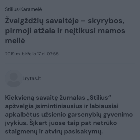
Stilius
Karamelė
Žvaigždžių savaitėje – skyrybos,
pirmoji atžala ir neįtikusi mamos
meilė
2019 m. birželio 17 d. 07:55
Lrytas.lt
Kiekvieną savaitę žurnalas „Stilius“
apžvelgia įsimintiniausius ir labiausiai
apkalbėtus užsienio garsenybių gyvenimo
įvykius. Šįkart juose taip pat netrūko
staigmenų ir atvirų pasisakymų.