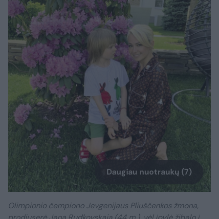
Daugiau nuotraukų (7)
Olimpionio čempiono Jevgenijaus Pliuščenkos žmona,
prodiuserė Jana Rudkovskaja (44 m.), vėl įpylė žibalo į