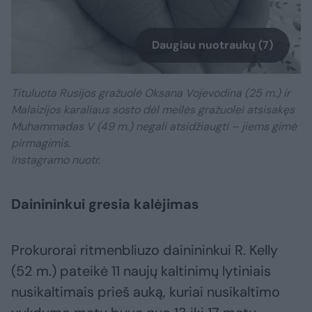
Daugiau nuotraukų (7)
Tituluota Rusijos gražuolė Oksana Vojevodina (25 m.) ir
Malaizijos karaliaus sosto dėl meilės gražuolei atsisakęs
Muhammadas V (49 m.) negali atsidžiaugti – jiems gimė
pirmagimis.
Instagramo nuotr.
Dainininkui gresia kalėjimas
Prokurorai ritmenbliuzo dainininkui R. Kelly
(52 m.) pateikė 11 naujų kaltinimų lytiniais
nusikaltimais prieš auką, kuriai nusikaltimo