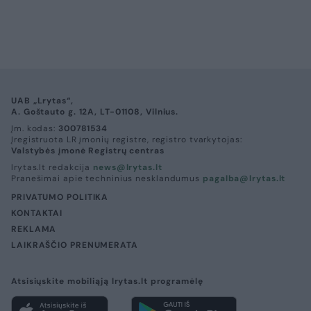
UAB „Lrytas“,
A. Goštauto g. 12A, LT-01108, Vilnius.
Įm. kodas:
300781534
Įregistruota LR įmonių registre, registro tvarkytojas:
Valstybės įmonė Registrų centras
lrytas.lt redakcija
news@lrytas.lt
Pranešimai apie techninius nesklandumus
pagalba@lrytas.lt
PRIVATUMO POLITIKA
KONTAKTAI
REKLAMA
LAIKRAŠČIO PRENUMERATA
Atsisiųskite mobiliąją lrytas.lt programėlę