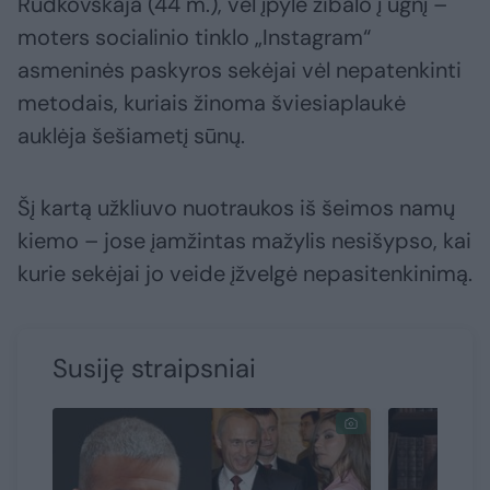
Rudkovskaja (44 m.), vėl įpylė žibalo į ugnį –
moters socialinio tinklo „Instagram“
asmeninės paskyros sekėjai vėl nepatenkinti
metodais, kuriais žinoma šviesiaplaukė
auklėja šešiametį sūnų.
Šį kartą užkliuvo nuotraukos iš šeimos namų
kiemo – jose įamžintas mažylis nesišypso, kai
kurie sekėjai jo veide įžvelgė nepasitenkinimą.
Susiję straipsniai