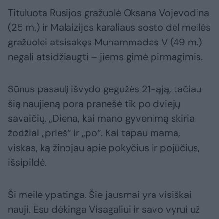
Tituluota Rusijos gražuolė Oksana Vojevodina
(25 m.) ir Malaizijos karaliaus sosto dėl meilės
gražuolei atsisakęs Muhammadas V (49 m.)
negali atsidžiaugti – jiems gimė pirmagimis.
Sūnus pasaulį išvydo gegužės 21-ąją, tačiau
šią naujieną pora pranešė tik po dviejų
savaičių. „Diena, kai mano gyvenimą skiria
žodžiai „prieš“ ir „po“. Kai tapau mama,
viskas, ką žinojau apie pokyčius ir pojūčius,
išsipildė.
Ši meilė ypatinga. Šie jausmai yra visiškai
nauji. Esu dėkinga Visagaliui ir savo vyrui už