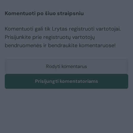
Komentuoti po šiuo straipsniu
Komentuoti gali tik Lrytas registruoti vartotojai.
Prisijunkite prie registruotų vartotojų
bendruomenės ir bendraukite komentaruose!
Rodyti komentarus
Prisijungti komentatoriams