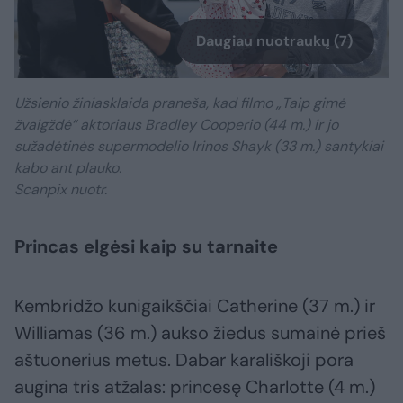
Daugiau nuotraukų (7)
Užsienio žiniasklaida praneša, kad filmo „Taip gimė
žvaigždė“ aktoriaus Bradley Cooperio (44 m.) ir jo
sužadėtinės supermodelio Irinos Shayk (33 m.) santykiai
kabo ant plauko.
Scanpix nuotr.
Princas elgėsi kaip su tarnaite
Kembridžo kunigaikščiai Catherine (37 m.) ir
Williamas (36 m.) aukso žiedus sumainė prieš
aštuonerius metus. Dabar karališkoji pora
augina tris atžalas: princesę Charlotte (4 m.)