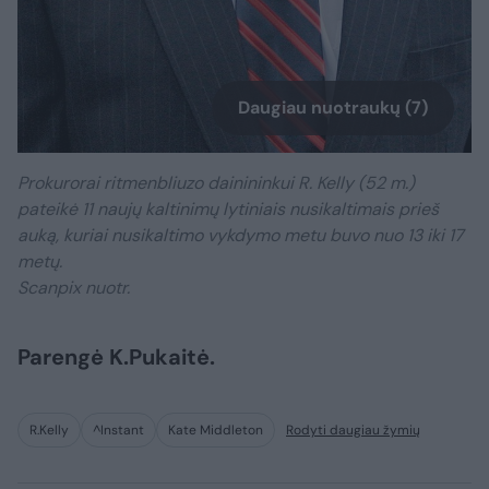
Daugiau nuotraukų (7)
Prokurorai ritmenbliuzo dainininkui R. Kelly (52 m.)
pateikė 11 naujų kaltinimų lytiniais nusikaltimais prieš
auką, kuriai nusikaltimo vykdymo metu buvo nuo 13 iki 17
metų.
Scanpix nuotr.
Parengė K.Pukaitė.
R.Kelly
^Instant
Kate Middleton
Rodyti daugiau žymių