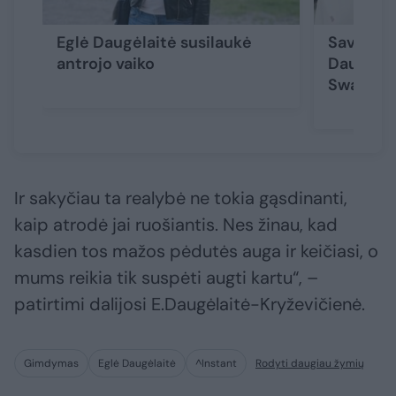
Eglė Daugėlaitė susilaukė
Savaitės
antrojo vaiko
Daugėlait
Swan nau
Ir sakyčiau ta realybė ne tokia gąsdinanti,
kaip atrodė jai ruošiantis. Nes žinau, kad
kasdien tos mažos pėdutės auga ir keičiasi, o
mums reikia tik suspėti augti kartu“, –
patirtimi dalijosi E.Daugėlaitė-Kryževičienė.
Gimdymas
Eglė Daugėlaitė
^Instant
Rodyti daugiau žymių