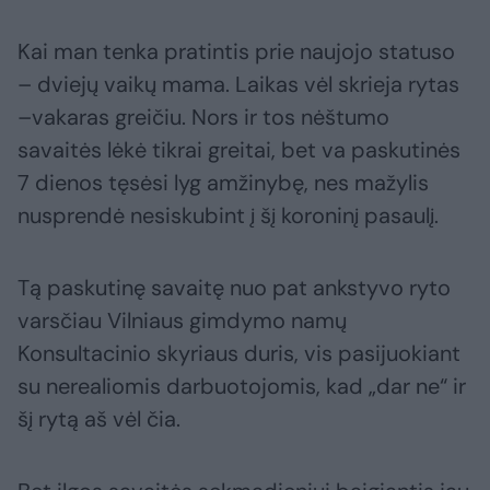
Kai man tenka pratintis prie naujojo statuso
– dviejų vaikų mama. Laikas vėl skrieja rytas
–vakaras greičiu. Nors ir tos nėštumo
savaitės lėkė tikrai greitai, bet va paskutinės
7 dienos tęsėsi lyg amžinybę, nes mažylis
nusprendė nesiskubint į šį koroninį pasaulį.
Tą paskutinę savaitę nuo pat ankstyvo ryto
varsčiau Vilniaus gimdymo namų
Konsultacinio skyriaus duris, vis pasijuokiant
su nerealiomis darbuotojomis, kad „dar ne“ ir
šį rytą aš vėl čia.