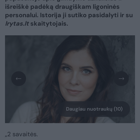
išreiškė padėką draugiškam ligoninės
personalui. Istorija ji sutiko pasidalyti ir su
lrytas.lt
skaitytojais.
Daugiau nuotraukų (10)
„2 savaitės.