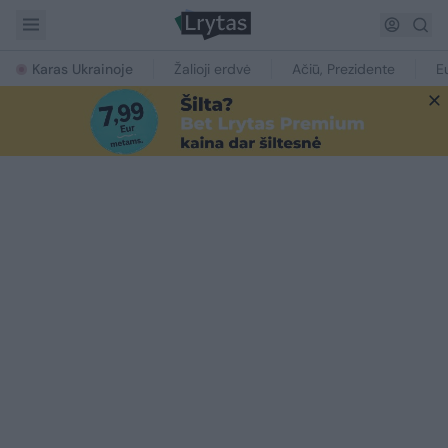
Karas Ukrainoje
Žalioji erdvė
Ačiū, Prezidente
E