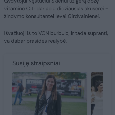
Gydytojui Kęstučiui Šklėriui už gerą dozę
vitamino C. Ir dar ačiū didžiausias akušerei –
žindymo konsultantei Ievai Girdvainienei.
Išvažiuoji iš to VGN burbulo, ir tada supranti,
va dabar prasidės realybė.
Susiję straipsniai