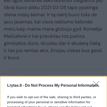
Bet ilgos savaitės sekmadieniui baigiantis jau
tikrai buvo aišku 2021 03 08 taps ypatinga
diena mūsų šeimai. Ir tą naktį buvo toks de
javu jausmas, kai visos neštumo kelionės
metu kaip mama mane globojo gyd. Kornelija
Mačiulienė ir kai pravėriau tos pačios
gimdyklos duris, išvydau dar ir akušerę Dalią
ir tas jos ramias akis, žinojau viskas bus gerai.
Ir buvo.
Lrytas.lt -
Do Not Process My Personal Information
If you wish to opt-out of the sale, sharing to third parties, or
processing of your personal or sensitive information for