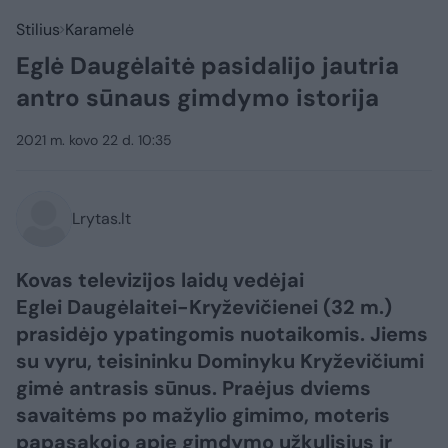
Stilius
Karamelė
Eglė Daugėlaitė pasidalijo jautria
antro sūnaus gimdymo istorija
2021 m. kovo 22 d. 10:35
Lrytas.lt
Kovas televizijos laidų vedėjai
Eglei Daugėlaitei-Kryževičienei (32 m.)
prasidėjo ypatingomis nuotaikomis. Jiems
su vyru, teisininku Dominyku Kryževičiumi
gimė antrasis sūnus. Praėjus dviems
savaitėms po mažylio gimimo, moteris
papasakojo apie gimdymo užkulisius ir