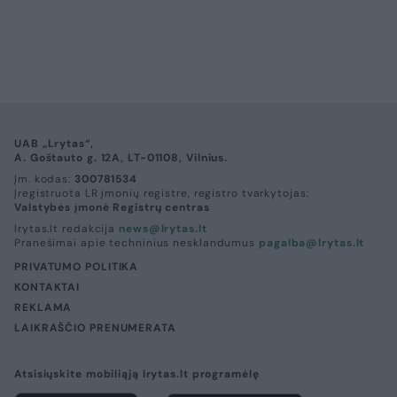
UAB „Lrytas“,
A. Goštauto g. 12A, LT-01108, Vilnius.
Įm. kodas:
300781534
Įregistruota LR įmonių registre, registro tvarkytojas:
Valstybės įmonė Registrų centras
lrytas.lt redakcija
news@lrytas.lt
Pranešimai apie techninius nesklandumus
pagalba@lrytas.lt
PRIVATUMO POLITIKA
KONTAKTAI
REKLAMA
LAIKRAŠČIO PRENUMERATA
Atsisiųskite mobiliąją lrytas.lt programėlę