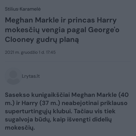
Stilius
Karamelė
Meghan Markle ir princas Harry
mokesčių vengia pagal George'o
Clooney gudrų planą
2021 m. gruodžio 1 d. 17:45
Lrytas.lt
Sasekso kunigaikščiai Meghan Markle (40
m.) ir Harry (37 m.) neabejotinai priklauso
superturtingųjų klubui. Tačiau vis tiek
sugalvoja būdų, kaip išvengti didelių
mokesčių.