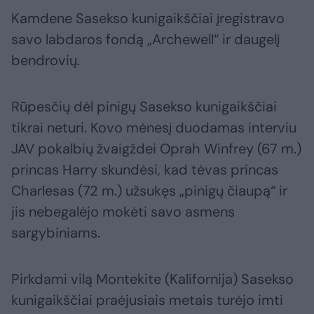
Kamdene Sasekso kunigaikščiai įregistravo
savo labdaros fondą „Archewell“ ir daugelį
bendrovių.
Rūpesčių dėl pinigų Sasekso kunigaikščiai
tikrai neturi. Kovo mėnesį duodamas interviu
JAV pokalbių žvaigždei Oprah Winfrey (67 m.)
princas Harry skundėsi, kad tėvas princas
Charlesas (72 m.) užsukęs „pinigų čiaupą“ ir
jis nebegalėjo mokėti savo asmens
sargybiniams.
Pirkdami vilą Montekite (Kalifornija) Sasekso
kunigaikščiai praėjusiais metais turėjo imti