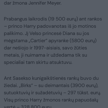
dar žmona Jennifer Meyer.
Prabangus laikrodis (19 500 eurų) ant rankos
– princo Harry padovanotas iš jo motinos
palikimo. Jį Velso princesė Diana su jos
mėgstama „Cartier“ apyranke (5800 eurų)
dar nešiojo ir 1997-aisiais, savo žūties
metais, ji nuimama ir uždedama tik su
specialiai tam skirtu atsuktuvu.
Ant Sasekso kunigaikštienės rankų buvo du
žiedai. „Birks“ – su deimantais (3900 eurų),
sutuoktuvių ir sužadėtuvių – 297 tūkst. eurų.
Visų princo Harry žmonos rankų papuošalų
vertė – 328 800 eurų.