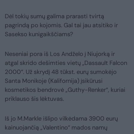
Dėl tokių sumų galima prarasti tvirtą
pagrindą po kojomis. Gal tai jau atsitiko ir
Sasekso kunigaikščiams?
Neseniai pora iš Los Andželo į Niujorką ir
atgal skrido dešimties vietų „Dassault Falcon
2000“. Už skrydį 48 tūkst. eurų sumokėjo
Santa Monikoje (Kalifornija) įsikūrusi
kosmetikos bendrovė „Guthy-Renker“, kuriai
priklauso šis lėktuvas.
Iš jo M.Markle išlipo vilkėdama 3900 eurų
kainuojančią „Valentino“ mados namų