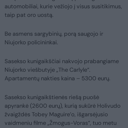
automobiliai, kurie vežiojo į visus susitikimus,
taip pat oro uostą.
Be asmens sargybinių, porą saugojo ir
Niujorko policininkai.
Sasekso kunigaikščiai nakvojo prabangiame
Niujorko viešbutyje „The Carlyle“.
Apartamentų nakties kaina – 5300 eurų.
Sasekso kunigaikštienės riešą puošė
apyrankė (2600 eurų), kurią sukūrė Holivudo
žvaigždės Tobey Maguire’o, išgarsėjusio
vaidmeniu filme „Žmogus-Voras“, tuo metu