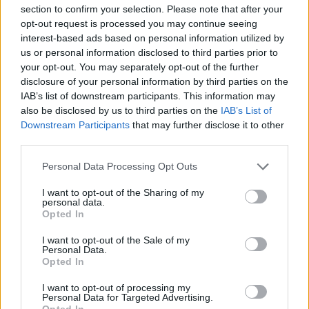
section to confirm your selection. Please note that after your
Kitokie tapo ir princo Harry prioritetai.
opt-out request is processed you may continue seeing
interest-based ads based on personal information utilized by
us or personal information disclosed to third parties prior to
Praėjus keturioms dienoms po savo senelio
your opt-out. You may separately opt-out of the further
princo Philipo (1921–2021) laidotuvių jis
disclosure of your personal information by third parties on the
IAB’s list of downstream participants. This information may
nenorėjo asmeniškai pasveikinti savo senelės
also be disclosed by us to third parties on the
IAB’s List of
Didžiosios Britanijos karalienės Elizabeth II,
Downstream Participants
that may further disclose it to other
third parties.
šventusios 95-ąjį gimtadienį.
Personal Data Processing Opt Outs
Anūkas išskubėjo į Los Andželą į susitikimą su
I want to opt-out of the Sharing of my
personal data.
amerikiečių milijardiere Wallis Annenberg (82
Opted In
m.). Jis nori garsiąją filantropę įtraukti į savo
I want to opt-out of the Sale of my
labdaros fondą „Archewell“.
Personal Data.
Opted In
I want to opt-out of processing my
Po sandorių su „Netflix“, „Spotify“, „Google“ ir
Personal Data for Targeted Advertising.
Opted In