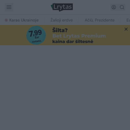
Karas Ukrainoje
Žalioji erdvė
Ačiū, Prezidente
E