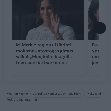
→
M. Markle ragina užtikrinti
Buvusiam
mokamas atostogas gimus
ypatinga
vaikui: „Mes, kaip daugelis
multimil
tėvų, sunkiai tvarkėmės“
jam pag
Meghan Markle
Jungtinės Karalystės princas Harry
Mokesčiai
Rodyti daugiau žymių