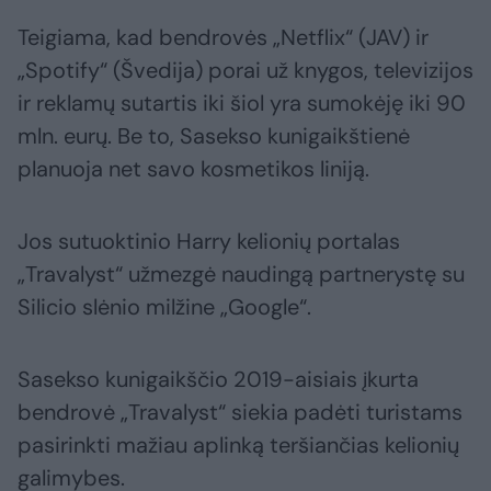
Teigiama, kad bendrovės „Netflix“ (JAV) ir
„Spotify“ (Švedija) porai už knygos, televizijos
ir reklamų sutartis iki šiol yra sumokėję iki 90
mln. eurų. Be to, Sasekso kunigaikštienė
planuoja net savo kosmetikos liniją.
Jos sutuoktinio Harry kelionių portalas
„Travalyst“ užmezgė naudingą partnerystę su
Silicio slėnio milžine „Google“.
Sasekso kunigaikščio 2019-aisiais įkurta
bendrovė „Travalyst“ siekia padėti turistams
pasirinkti mažiau aplinką teršiančias kelionių
galimybes.