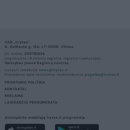
UAB „Lrytas“,
A. Goštauto g. 12A, LT-01108, Vilnius.
Įm. kodas:
300781534
Įregistruota LR įmonių registre, registro tvarkytojas:
Valstybės įmonė Registrų centras
lrytas.lt redakcija
news@lrytas.lt
Pranešimai apie techninius nesklandumus
pagalba@lrytas.lt
PRIVATUMO POLITIKA
KONTAKTAI
REKLAMA
LAIKRAŠČIO PRENUMERATA
Atsisiųskite mobiliąją lrytas.lt programėlę