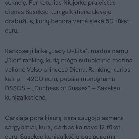
suknelę. Per keturias Niujorke praleistas
dienas Sasekso kunigaikštienė dėvėjo
drabužius, kurių bendra vertė siekė 50 tūkst.
eurų.
Rankose ji laikė „Lady D-Lite“, mados namų
„Dior“ rankinę, kurią mėgo sutuoktinio motina
velionė Velso princesė Diana. Rankinę, kurios
kaina – 4200 eurų, puošia monograma
DSSOS – „Duchess of Sussex“ – Sasekso
kunigaikštienė.
Garsiąją porą kiaurą parą saugojo asmens
sargybiniai, kurių darbas kainavo 12 tūkst.
eurų. Sasekso kunigaikščių paslaugoms –