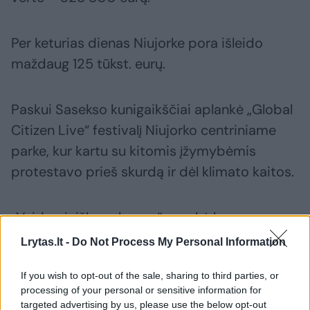
Per keturias dienas Niujorke pora išleido
maždaug 125 tūkst. eurų.
Paskui Sasekso kunigaikščiai aplankė „Global
Citizen Live“ festivalį Niujorko centriniame
parke, kur kartu su kitomis įžymybėmis
protestavo prieš skurdą ir dėl klimato kaitos.
„Veidmainiškas elgesys“, – sakė buvęs
Didžiosios Britanijos vidaus reikalų ministras
Lrytas.lt -
Do Not Process My Personal Information
Normanas Bakeris amerikiečių savaitiniam
If you wish to opt-out of the sale, sharing to third parties, or
žurnalui „Newsweek“.
processing of your personal or sensitive information for
targeted advertising by us, please use the below opt-out