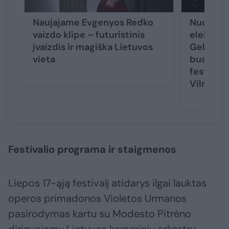
Naujajame Evgenyos Redko
Nuo Bach
vaizdo klipe – futuristinis
elektron
įvaizdis ir magiška Lietuvos
Gelgotas
vieta
bus NIK
festival
Vilnius“
Festivalio programa ir staigmenos
Liepos 17-ąją festivalį atidarys ilgai lauktas
operos primadonos Violetos Urmanos
pasirodymas kartu su Modesto Pitrėno