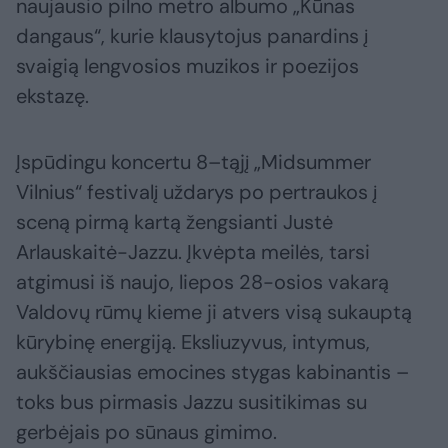
naujausio pilno metro albumo „Kūnas
dangaus“, kurie klausytojus panardins į
svaigią lengvosios muzikos ir poezijos
ekstazę.
Įspūdingu koncertu 8–tąjį „Midsummer
Vilnius“ festivalį uždarys po pertraukos į
sceną pirmą kartą žengsianti Justė
Arlauskaitė-Jazzu. Įkvėpta meilės, tarsi
atgimusi iš naujo, liepos 28-osios vakarą
Valdovų rūmų kieme ji atvers visą sukauptą
kūrybinę energiją. Eksliuzyvus, intymus,
aukščiausias emocines stygas kabinantis –
toks bus pirmasis Jazzu susitikimas su
gerbėjais po sūnaus gimimo.