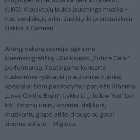
diriguojamu Lietuvos kameriniu orkestru
(LKO). Klausytojų laukia jausminga muzika –
nuo verdiškųjų arijų-žudikių iki prancūziškųjų
Dalilos ir Carmen.
Antrąjį vakarą scenoje išgirsime
kinematografišką J.Kulikausko „Future Cello“
performansą. Ypatingame koncerte
nuskambės ryškiausi jo autoriniai kūriniai,
specialiai šiam pasirodymui paruošti Rihanna
„Love On the Brain“, Lykke Li „I follow You“ bei
kiti, žinomų dainų koveriai, dalį kurių
muzikantų grupė atliks drauge su gerai
žinoma soliste – Migloko.