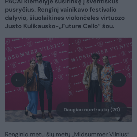
PACAI kiemelyje susirinkę į šventiškus
pusryčius. Renginį vainikavo festivalio
dalyvio, šiuolaikinės violončelės virtuozo
Justo Kulikausko-„Future Cello“ šou.
Daugiau nuotraukų (20)
Renginio metu šių metų „Midsummer Vilnius“