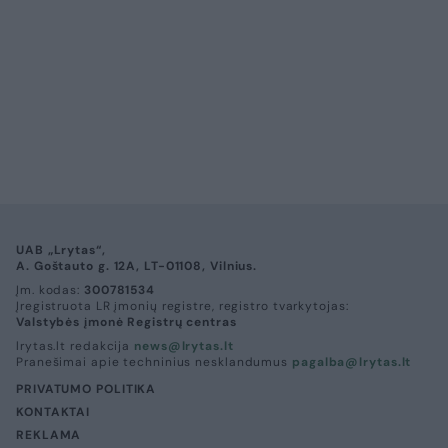
UAB „Lrytas“,
A. Goštauto g. 12A, LT-01108, Vilnius.
Įm. kodas:
300781534
Įregistruota LR įmonių registre, registro tvarkytojas:
Valstybės įmonė Registrų centras
lrytas.lt redakcija
news@lrytas.lt
Pranešimai apie techninius nesklandumus
pagalba@lrytas.lt
PRIVATUMO POLITIKA
KONTAKTAI
REKLAMA