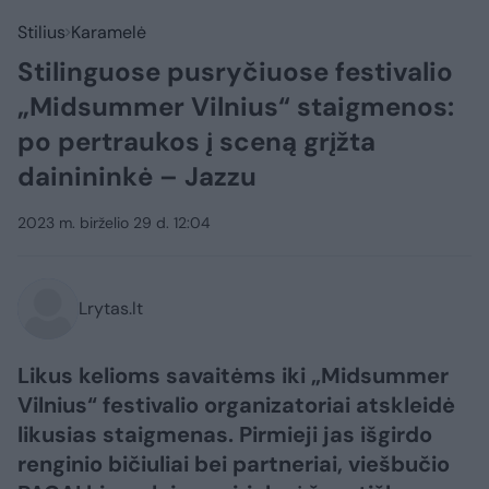
Stilius
Karamelė
Stilinguose pusryčiuose festivalio
„Midsummer Vilnius“ staigmenos:
po pertraukos į sceną grįžta
dainininkė – Jazzu
2023 m. birželio 29 d. 12:04
Lrytas.lt
Likus kelioms savaitėms iki „Midsummer
Vilnius“ festivalio organizatoriai atskleidė
likusias staigmenas. Pirmieji jas išgirdo
renginio bičiuliai bei partneriai, viešbučio