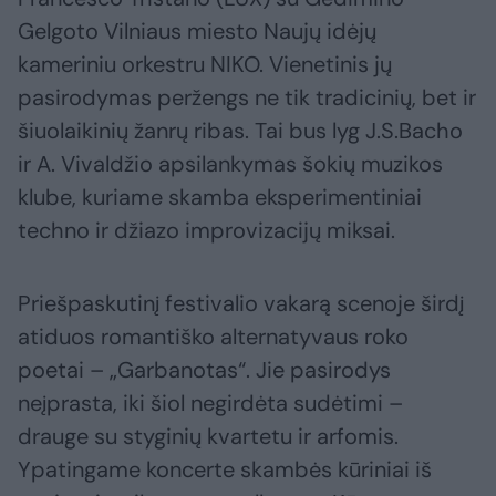
Gelgoto Vilniaus miesto Naujų idėjų
kameriniu orkestru NIKO. Vienetinis jų
pasirodymas peržengs ne tik tradicinių, bet ir
šiuolaikinių žanrų ribas. Tai bus lyg J.S.Bacho
ir A. Vivaldžio apsilankymas šokių muzikos
klube, kuriame skamba eksperimentiniai
techno ir džiazo improvizacijų miksai.
Priešpaskutinį festivalio vakarą scenoje širdį
atiduos romantiško alternatyvaus roko
poetai – „Garbanotas“. Jie pasirodys
neįprasta, iki šiol negirdėta sudėtimi –
drauge su styginių kvartetu ir arfomis.
Ypatingame koncerte skambės kūriniai iš