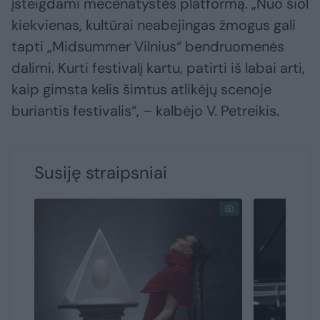
įsteigdami mecenatystės platformą. „Nuo šiol
kiekvienas, kultūrai neabejingas žmogus gali
tapti „Midsummer Vilnius“ bendruomenės
dalimi. Kurti festivalį kartu, patirti iš labai arti,
kaip gimsta kelis šimtus atlikėjų scenoje
buriantis festivalis“, – kalbėjo V. Petreikis.
Susiję straipsniai