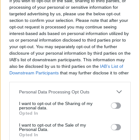
If you wish to opt-out of the sale, sharing to third parties, or
processing of your personal or sensitive information for
targeted advertising by us, please use the below opt-out
section to confirm your selection. Please note that after your
opt-out request is processed you may continue seeing
Daugiau nuotraukų (20)
interest-based ads based on personal information utilized by
us or personal information disclosed to third parties prior to
your opt-out. You may separately opt-out of the further
Midsummer šventiški pusryčiai.
disclosure of your personal information by third parties on the
Joana Suslavičiūtė nuotr.
IAB’s list of downstream participants. This information may
also be disclosed by us to third parties on the
IAB’s List of
Downstream Participants
that may further disclose it to other
Ketvirtąjį vakarą scenoje karaliaus viena
third parties.
stilingiausių Lietuvos progresyvios pop
Personal Data Processing Opt Outs
muzikos atlikėjų – Evgenya Redko. Festivaliui
I want to opt-out of the Sharing of my
ji kuria „Grand Show“ – programą su pilna
personal data.
Opted In
grupe, pučiamaisiais, pritariančiaisiais
vokalais bei choru – ir žada vakarėlio šėlsmą
I want to opt-out of the Sale of my
Personal Data.
nešančią vidurvasario ekstazę. Beje, vieną
Opted In