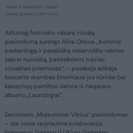
Justė Arlauskaitė-Jazzu.
Joana Suslavičiūtė nuotr.
Aštuntąjį festivalio vakarą vizualų
pasirodymą surengs Alina Orlova. „Kursime
paslaptingą ir pasakišką vasarvidžio nakties
sapno nuotaiką, pasitelkdami įvairias
vizualines priemones“, – pasakoja atlikėja.
Koncerte skambės žinomiausi jos kūriniai bei
klausytojų pamiltos dainos iš naujausio
albumo „Laumžirgiai“.
Devintasis „Midsummer Vilnius“ pasirodymas
– dar viena tarptautinė kolaboracija:
Francesco Tristano (LUX) su Gedimino