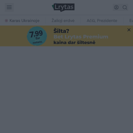
Karas Ukrainoje
Žalioji erdvė
Ačiū, Prezidente
E