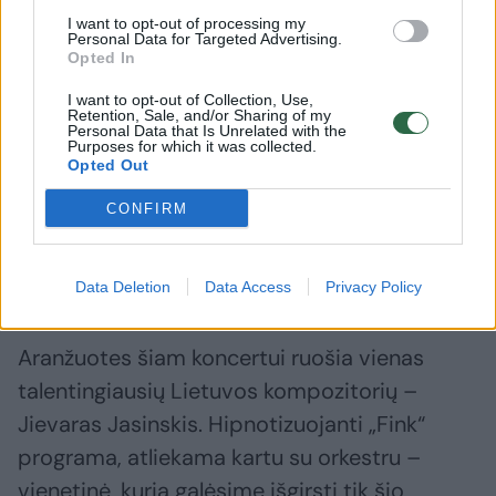
ypatingą kūrinį ji atliks drauge su Ignu
I want to opt-out of processing my
Personal Data for Targeted Advertising.
Pociūnu-„Daddy Was A Milkman“.
Opted In
I want to opt-out of Collection, Use,
Penktasis festivalio pasirodymas – „FINK
Retention, Sale, and/or Sharing of my
Personal Data that Is Unrelated with the
Purposes for which it was collected.
orchestra“ – vienas laukiamiausių šių metų
Opted Out
festivalio reginių. Tai – „Midsummer Vilnius“
CONFIRM
inicijuota tarptautinė kolaboracija su „Fink“ ir
maestro Modesto Pitrėno diriguojamu
Lietuvos kameriniu orkestru (LKO).
Data Deletion
Data Access
Privacy Policy
Aranžuotes šiam koncertui ruošia vienas
talentingiausių Lietuvos kompozitorių –
Jievaras Jasinskis. Hipnotizuojanti „Fink“
programa, atliekama kartu su orkestru –
vienetinė, kurią galėsime išgirsti tik šio