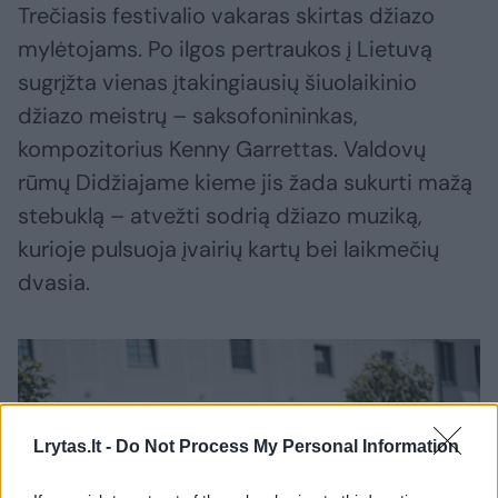
Trečiasis festivalio vakaras skirtas džiazo
mylėtojams. Po ilgos pertraukos į Lietuvą
sugrįžta vienas įtakingiausių šiuolaikinio
džiazo meistrų – saksofonininkas,
kompozitorius Kenny Garrettas. Valdovų
rūmų Didžiajame kieme jis žada sukurti mažą
stebuklą – atvežti sodrią džiazo muziką,
kurioje pulsuoja įvairių kartų bei laikmečių
dvasia.
Lrytas.lt -
Do Not Process My Personal Information