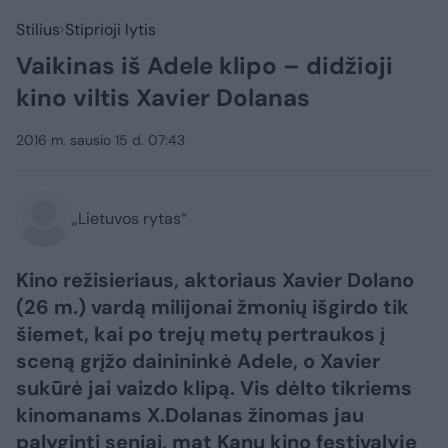
Stilius
Stiprioji lytis
Vaikinas iš Adele klipo – didžioji
kino viltis Xavier Dolanas
2016 m. sausio 15 d. 07:43
„Lietuvos rytas“
Kino režisieriaus, aktoriaus Xavier Dolano
(26 m.) vardą milijonai žmonių išgirdo tik
šiemet, kai po trejų metų pertraukos į
sceną grįžo dainininkė Adele, o Xavier
sukūrė jai vaizdo klipą. Vis dėlto tikriems
kinomanams X.Dolanas žinomas jau
palyginti seniai, mat Kanų kino festivalyje