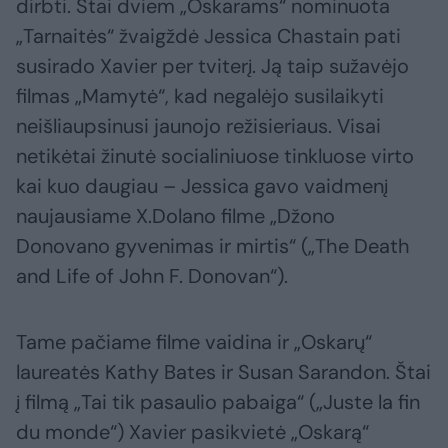
dirbti. Štai dviem „Oskarams“ nominuota
„Tarnaitės“ žvaigždė Jessica Chastain pati
susirado Xavier per tviterį. Ją taip sužavėjo
filmas „Mamytė“, kad negalėjo susilaikyti
neišliaupsinusi jaunojo režisieriaus. Visai
netikėtai žinutė socialiniuose tinkluose virto
kai kuo daugiau – Jessica gavo vaidmenį
naujausiame X.Dolano filme „Džono
Donovano gyvenimas ir mirtis“ („The Death
and Life of John F. Donovan“).
Tame pačiame filme vaidina ir „Oskarų“
laureatės Kathy Bates ir Susan Sarandon. Štai
į filmą „Tai tik pasaulio pabaiga“ („Juste la fin
du monde“) Xavier pasikvietė „Oskarą“