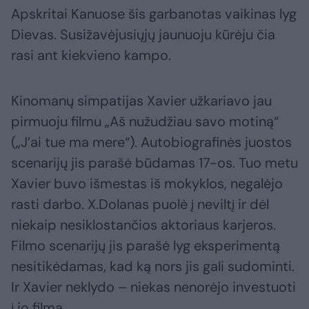
Apskritai Kanuose šis garbanotas vaikinas lyg
Dievas. Susižavėjusiųjų jaunuoju kūrėju čia
rasi ant kiekvieno kampo.
Kinomanų simpatijas Xavier užkariavo jau
pirmuoju filmu „Aš nužudžiau savo motiną“
(„J’ai tue ma mere“). Autobiografinės juostos
scenarijų jis parašė būdamas 17-os. Tuo metu
Xavier buvo išmestas iš mokyklos, negalėjo
rasti darbo. X.Dolanas puolė į neviltį ir dėl
niekaip nesiklostančios aktoriaus karjeros.
Filmo scenarijų jis parašė lyg eksperimentą
nesitikėdamas, kad ką nors jis gali sudominti.
Ir Xavier neklydo – niekas nenorėjo investuoti
į jo filmą.