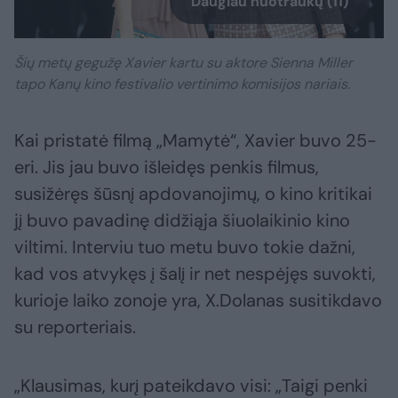
Daugiau nuotraukų (11)
Šių metų gegužę Xavier kartu su aktore Sienna Miller
tapo Kanų kino festivalio vertinimo komisijos nariais.
Kai pristatė filmą „Mamytė“, Xavier buvo 25-
eri. Jis jau buvo išleidęs penkis filmus,
susižėręs šūsnį apdovanojimų, o kino kritikai
jį buvo pavadinę didžiąja šiuolaikinio kino
viltimi. Interviu tuo metu buvo tokie dažni,
kad vos atvykęs į šalį ir net nespėjęs suvokti,
kurioje laiko zonoje yra, X.Dolanas susitikdavo
su reporteriais.
„Klausimas, kurį pateikdavo visi: „Taigi penki