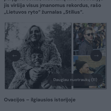
jis viršija visus įmanomus rekordus, rašo
„Lietuvos ryto“ žurnalas „Stilius“.
Daugiau nuotraukų (11)
Ovacijos – ilgiausios istorijoje