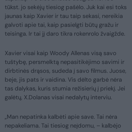
tūkst. jo sekėjų tiesiog pašėlo. Juk kai esi toks
jaunas kaip Xavier ir tau taip sekasi, nereikia
galvoti apie tai, kaip pasielgti būtų gražu ir
teisinga. Ir tai jį daro tikra rokenrolo žvaigžde.
Xavier visai kaip Woody Allenas visą savo
tuštybę, persmelktą nepasitikėjimo savimi ir
dirbtinės drąsos, sudeda į savo filmus. Juose,
beje, jis pats ir vaidina. Vis dėlto garbė nėra
tas dalykas, kuris stumia režisierių į priekį. Jei
galėtų, X.Dolanas visai nedalytų interviu.
„Man nepatinka kalbėti apie save. Tai nėra
nepakeliama. Tai tiesiog neįdomu, – kalbėjo