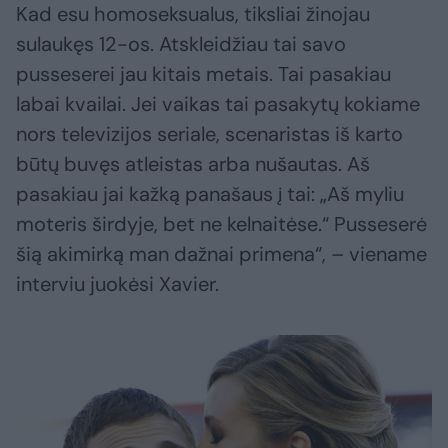
Kad esu homoseksualus, tiksliai žinojau
sulaukęs 12-os. Atskleidžiau tai savo
pusseserei jau kitais metais. Tai pasakiau
labai kvailai. Jei vaikas tai pasakytų kokiame
nors televizijos seriale, scenaristas iš karto
būtų buvęs atleistas arba nušautas. Aš
pasakiau jai kažką panašaus į tai: „Aš myliu
moteris širdyje, bet ne kelnaitėse.“ Pusseserė
šią akimirką man dažnai primena“, – viename
interviu juokėsi Xavier.