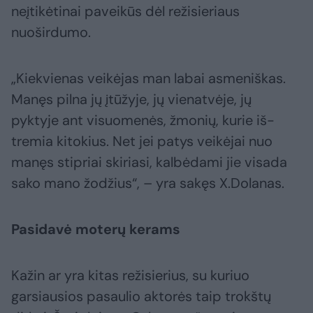
neįtikėtinai paveikūs dėl režisieriaus
nuoširdumo.
„Kiekvienas veikėjas man labai asmeniškas.
Manęs pilna jų įtūžyje, jų vienatvėje, jų
pyktyje ant visuomenės, žmonių, kurie iš-
tremia kitokius. Net jei patys veikėjai nuo
manęs stipriai skiriasi, kalbėdami jie visada
sako mano žodžius“, – yra sakęs X.Dolanas.
Pasidavė moterų kerams
Kažin ar yra kitas režisierius, su kuriuo
garsiausios pasaulio aktorės taip trokštų