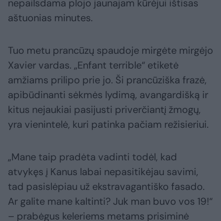
nepailsdama plojo jaunajam kūrėjui ištisas
aštuonias minutes.
Tuo metu prancūzų spaudoje mirgėte mirgėjo
Xavier vardas. „Enfant terrible“ etiketė
amžiams prilipo prie jo. Ši prancūziška frazė,
apibūdinanti sėkmės lydimą, avangardišką ir
kitus nejaukiai pasijusti priverčiantį žmogų,
yra vienintelė, kuri patinka pačiam režisieriui.
„Mane taip pradėta vadinti todėl, kad
atvykęs į Kanus labai nepasitikėjau savimi,
tad pasislėpiau už ekstravagantiško fasado.
Ar galite mane kaltinti? Juk man buvo vos 19!“
– prabėgus keleriems metams prisiminė