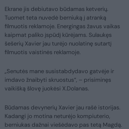
Ekrane jis debiutavo būdamas ketverių.
Tuomet teta nuvedė berniuką į atranką
filmuotis reklamoje. Energingas žavus vaikas
kaipmat paliko įspūdį kūrėjams. Sulaukęs
šešerių Xavier jau turėjo nuolatinę sutartį
filmuotis vaistinės reklamoje.
„Senutės mane susistabdydavo gatvėje ir
imdavo žnaibyti skruostus“, – prisiminęs
vaikišką šlovę juokėsi X.Dolanas.
Būdamas devynerių Xavier jau rašė istorijas.
Kadangi jo motina neturėjo kompiuterio,
berniukas dažnai viešėdavo pas tetą Magdą.