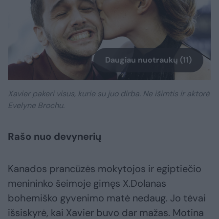
Daugiau nuotraukų (11)
Xavier pakeri visus, kurie su juo dirba. Ne išimtis ir aktorė
Evelyne Brochu.
Rašo nuo devynerių
Kanados prancūzės mokytojos ir egiptiečio
menininko šeimoje gimęs X.Dolanas
bohemiško gyvenimo matė nedaug. Jo tėvai
išsiskyrė, kai Xavier buvo dar mažas. Motina