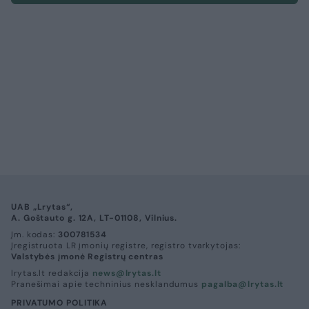
UAB „Lrytas“,
A. Goštauto g. 12A, LT-01108, Vilnius.
Įm. kodas:
300781534
Įregistruota LR įmonių registre, registro tvarkytojas:
Valstybės įmonė Registrų centras
lrytas.lt redakcija
news@lrytas.lt
Pranešimai apie techninius nesklandumus
pagalba@lrytas.lt
PRIVATUMO POLITIKA