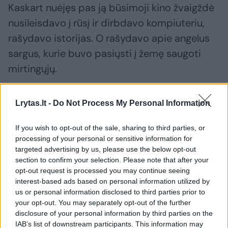
Kaskart nuėjęs pas ją būsimoji kino žvaigždė
nusileisdavo į rūsį ir dirbdavo kompiuteriu,
rašydavo istorijas. O rašydavo apie angelus
sargus, kurie buvo pasiųsti į žemę saugoti
mirtingųjų.
X.Dolanas neslepia – jis buvo piktas ir
Lrytas.lt -
Do Not Process My Personal Information
pašėlęs vaikas. Filmai ir rašymas, jo paties
If you wish to opt-out of the sale, sharing to third parties, or
nuomone, buvo būdas išlieti tulžį. Nepaisant
processing of your personal or sensitive information for
to, istorijų vingiai Xavier galvoje kildavo ne iš
targeted advertising by us, please use the below opt-out
section to confirm your selection. Please note that after your
pykčio, bet iš noro apginti aplinkinius. Už
opt-out request is processed you may continue seeing
širdies griebiančios istorijos visada traukė
interest-based ads based on personal information utilized by
X.Dolaną, tad nenuostabu, jog
us or personal information disclosed to third parties prior to
your opt-out. You may separately opt-out of the further
mėgstamiausias jo filmas – „Titanikas“.
disclosure of your personal information by third parties on the
IAB’s list of downstream participants. This information may