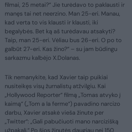
filmai, 25 metai?“ Jie turėdavo to paklausti ir
manęs tai net neerzino. Man 25-eri. Manau,
kad verta to vis klausti ir klausti, iki
begalybės. Bet ką aš turėdavau atsakyti?
Taip, man 25-eri. Vėliau bus 26-eri. O po to
galbūt 27-eri. Kas žino?“ – su jam būdingu
sarkazmu kalbėjo X.Dolanas.
Tik nemanykite, kad Xavier taip puikiai
nusiteikęs visų žurnalistų atžvilgiu. Kai
„Hollywood Reporter“ filmą „Tomas atvyko į
kaimą“ („Tom a la ferme“) pavadino narcizo
darbu, Xavier atsakė vieša žinute per
„Twitter“: „Gali pabučiuoti mano narcizišką
užpakalį.“ Po šios žinutės daugiau nei 150