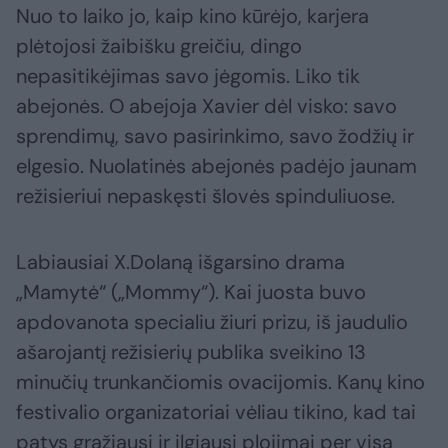
Nuo to laiko jo, kaip kino kūrėjo, karjera
plėtojosi žaibišku greičiu, dingo
nepasitikėjimas savo jėgomis. Liko tik
abejonės. O abejoja Xavier dėl visko: savo
sprendimų, savo pasirinkimo, savo žodžių ir
elgesio. Nuolatinės abejonės padėjo jaunam
režisieriui nepaskęsti šlovės spinduliuose.
Labiausiai X.Dolaną išgarsino drama
„Mamytė“ („Mommy“). Kai juosta buvo
apdovanota specialiu žiuri prizu, iš jaudulio
ašarojantį režisierių publika sveikino 13
minučių trunkančiomis ovacijomis. Kanų kino
festivalio organizatoriai vėliau tikino, kad tai
patys gražiausi ir ilgiausi plojimai per visą