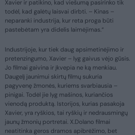
Xavier ir patikino, kad viešumą pasirinko tik
todėl, kad galėtų laisvai dirbti. – Kinas –
neparanki industrija, kur reta proga būti
pastebėtam yra didelis laimėjimas.“
Industrijoje, kur tiek daug apsimetinėjimo ir
pretenzingumo, Xavier – lyg gaivus vėjo gūsis.
Jo filmai gaivina ir įkvepia ne ką menkiau.
Daugelį jaunimui skirtų filmų sukuria
pagyvenę žmonės, kuriems svarbiausia –
pinigai. Todėl jie lyg mašinos, kuriančios
vienodą produktą. Istorijos, kurias pasakoja
Xavier, yra ryškios, tai ryškių ir nedrausmingų
jaunų žmonių portretai. X.Dolano filmai
neatitinka geros dramos apibrėžimo, bet