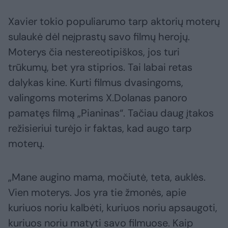
Xavier tokio populiarumo tarp aktorių moterų
sulaukė dėl neįprastų savo filmų herojų.
Moterys čia nestereotipiškos, jos turi
trūkumų, bet yra stiprios. Tai labai retas
dalykas kine. Kurti filmus dvasingoms,
valingoms moterims X.Dolanas panoro
pamatęs filmą „Pianinas“. Tačiau daug įtakos
režisieriui turėjo ir faktas, kad augo tarp
moterų.
„Mane augino mama, močiutė, teta, auklės.
Vien moterys. Jos yra tie žmonės, apie
kuriuos noriu kalbėti, kuriuos noriu apsaugoti,
kuriuos noriu matyti savo filmuose. Kaip