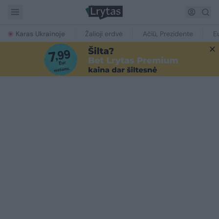
Karas Ukrainoje
Žalioji erdvė
Ačiū, Prezidente
E