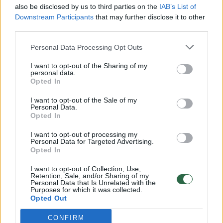
also be disclosed by us to third parties on the
IAB’s List of
„Visada galiu žiūrėti „Titaniką“. Man jis net
Downstream Participants
that may further disclose it to other
nebe filmas, man jis – žodynas. „Titanikas“
third parties.
pakeitė mano vaikystę. Aš ir taip buvau
Personal Data Processing Opt Outs
svajoklis, persirenginėdavau ir vaidindavau
I want to opt-out of the Sharing of my
filmų herojus, bet po „Titaniko“ visai pamišau.
personal data.
Opted In
Pradėjau pats kurti kostiumus, nupiešdavau
I want to opt-out of the Sale of my
gal 2 tūkst. skirtingų derinių. Šis filmas tarsi
Personal Data.
Opted In
patvirtino man, kad leidžiama šitaip stipriai
svajoti.
I want to opt-out of processing my
Personal Data for Targeted Advertising.
Opted In
Kiti vaikai žaisdavo ledo ritulį, o aš piešdavau
I want to opt-out of Collection, Use,
Retention, Sale, and/or Sharing of my
drabužius ir rašydavau laiškus Danny DeVito
Personal Data that Is Unrelated with the
Purposes for which it was collected.
ir L.DiCaprio. „Brangus Leonardo, man
Opted Out
aštuoneri. Aš einu į mokyklą. Aš mėgstu
CONFIRM