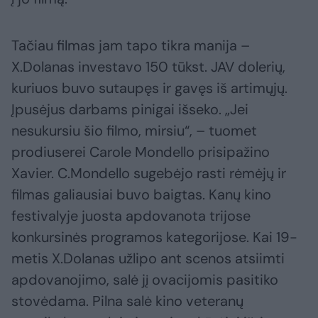
Tačiau filmas jam tapo tikra manija –
X.Dolanas investavo 150 tūkst. JAV dolerių,
kuriuos buvo sutaupęs ir gavęs iš artimųjų.
Įpusėjus darbams pinigai išseko. „Jei
nesukursiu šio filmo, mirsiu“, – tuomet
prodiuserei Carole Mondello prisipažino
Xavier. C.Mondello sugebėjo rasti rėmėjų ir
filmas galiausiai buvo baigtas. Kanų kino
festivalyje juosta apdovanota trijose
konkursinės programos kategorijose. Kai 19-
metis X.Dolanas užlipo ant scenos atsiimti
apdovanojimo, salė jį ovacijomis pasitiko
stovėdama. Pilna salė kino veteranų