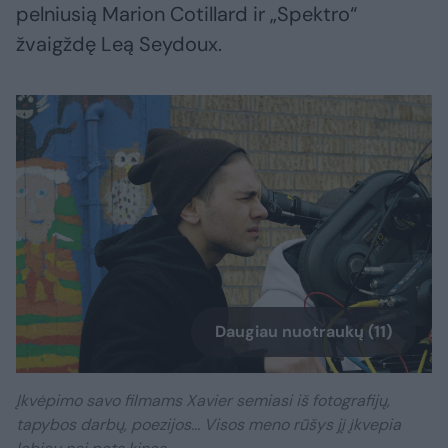
pelniusią Marion Cotillard ir „Spektro“
žvaigždę Leą Seydoux.
Daugiau nuotraukų (11)
Įkvėpimo savo filmams Xavier semiasi iš fotografijų,
tapybos darbų, poezijos... Visos meno rūšys jį įkvepia