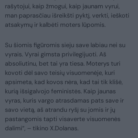
rašytojui, kaip žmogui, kaip jaunam vyrui,
man paprasčiau išreikšti pyktį, verkti, ieškoti
atsakymų ir kalbėti moters lūpomis.
Su šiomis figūromis sieju save labiau nei su
vyrais. Vyrai gimsta privilegijuoti. Aš
absoliutinu, bet tai yra tiesa. Moterys turi
kovoti dėl savo teisių visuomenėje, kuri
apsimeta, kad kovos nėra, kad tai tik klišė,
kurią išsigalvojo feministės. Kaip jaunas
vyras, kuris vargo atrasdamas pats save ir
savo vietą, aš atrandu ryšį su jomis ir jų
pastangomis tapti visaverte visuomenės
dalimi“, – tikino X.Dolanas.