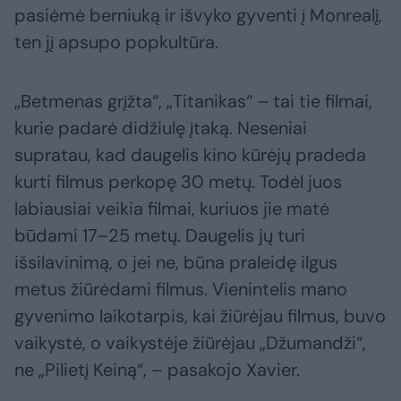
pasiėmė berniuką ir išvyko gyventi į Monrealį,
ten jį apsupo popkultūra.
„Betmenas grįžta“, „Titanikas“ – tai tie filmai,
kurie padarė didžiulę įtaką. Neseniai
supratau, kad daugelis kino kūrėjų pradeda
kurti filmus perkopę 30 metų. Todėl juos
labiausiai veikia filmai, kuriuos jie matė
būdami 17–25 metų. Daugelis jų turi
išsilavinimą, o jei ne, būna praleidę ilgus
metus žiūrėdami filmus. Vienintelis mano
gyvenimo laikotarpis, kai žiūrėjau filmus, buvo
vaikystė, o vaikystėje žiūrėjau „Džumandži“,
ne „Pilietį Keiną“, – pasakojo Xavier.