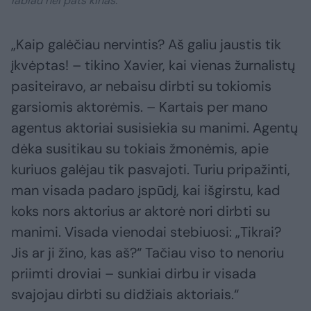
labiau nei pats kinas.
„Kaip galėčiau nervintis? Aš galiu jaustis tik
įkvėptas! – tikino Xavier, kai vienas žurnalistų
pasiteiravo, ar nebaisu dirbti su tokiomis
garsiomis aktorėmis. – Kartais per mano
agentus aktoriai susisiekia su manimi. Agentų
dėka susitikau su tokiais žmonėmis, apie
kuriuos galėjau tik pasvajoti. Turiu pripažinti,
man visada padaro įspūdį, kai išgirstu, kad
koks nors aktorius ar aktorė nori dirbti su
manimi. Visada vienodai stebiuosi: „Tikrai?
Jis ar ji žino, kas aš?“ Tačiau viso to nenoriu
priimti droviai – sunkiai dirbu ir visada
svajojau dirbti su didžiais aktoriais.“