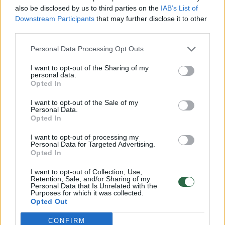
also be disclosed by us to third parties on the
IAB’s List of
vitamino B trūkumo padariniai. Jie padeda
Downstream Participants
that may further disclose it to other
sunormalizuoti cukraus lygį kraujyje, gerina ir
third parties.
reguliuos nervų sistemos veiklą, skrandžio ir
Personal Data Processing Opt Outs
akių darbą. Štai vitamino B12 galima gauti tik
I want to opt-out of the Sharing of my
vartojant gyvulinės kilmės produktus“, – sako
personal data.
Opted In
vaistininkė.
I want to opt-out of the Sale of my
Personal Data.
Opted In
Šio vitamino taip pat daugiausiai yra
avinžirniuose ir pupelėse, taip pat liesoje
I want to opt-out of processing my
Personal Data for Targeted Advertising.
žuvyje, kiaulienoje ir paukštienoje.
Opted In
I want to opt-out of Collection, Use,
Retention, Sale, and/or Sharing of my
Personal Data that Is Unrelated with the
Susiję straipsniai
Purposes for which it was collected.
Opted Out
CONFIRM