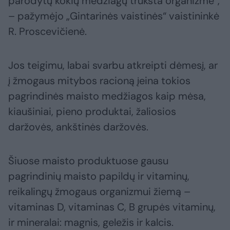
parodytų kokių medžiagų trūksta organizme“,
– pažymėjo „Gintarinės vaistinės“ vaistininkė
R. Proscevičienė.
Jos teigimu, labai svarbu atkreipti dėmesį, ar
į žmogaus mitybos racioną įeina tokios
pagrindinės maisto medžiagos kaip mėsa,
kiaušiniai, pieno produktai, žaliosios
daržovės, ankštinės daržovės.
Šiuose maisto produktuose gausu
pagrindinių maisto papildų ir vitaminų,
reikalingų žmogaus organizmui žiemą –
vitaminas D, vitaminas C, B grupės vitaminų,
ir mineralai: magnis, geležis ir kalcis.