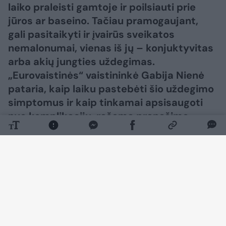
laiko praleisti gamtoje ir poilsiauti prie
jūros ar baseino. Tačiau pramogaujant,
gali pasitaikyti ir įvairūs sveikatos
nemalonumai, vienas iš jų – konjuktyvitas
arba akių jungties uždegimas.
„Eurovaistinės“ vaistininkė Gabija Nienė
pataria, kaip laiku pastebėti šio uždegimo
simptomus ir kaip tinkamai apsisaugoti
nuo komplikacijų, rašoma pranešime
žiniasklaidai.