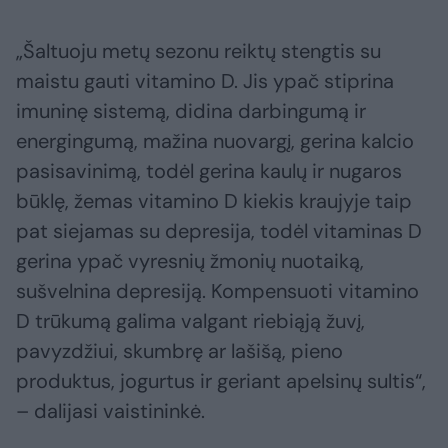
„Šaltuoju metų sezonu reiktų stengtis su
maistu gauti vitamino D. Jis ypač stiprina
imuninę sistemą, didina darbingumą ir
energingumą, mažina nuovargį, gerina kalcio
pasisavinimą, todėl gerina kaulų ir nugaros
būklę, žemas vitamino D kiekis kraujyje taip
pat siejamas su depresija, todėl vitaminas D
gerina ypač vyresnių žmonių nuotaiką,
sušvelnina depresiją. Kompensuoti vitamino
D trūkumą galima valgant riebiąją žuvį,
pavyzdžiui, skumbrę ar lašišą, pieno
produktus, jogurtus ir geriant apelsinų sultis“,
– dalijasi vaistininkė.