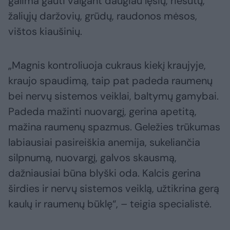
galima gauti valgant daugiau lęšių, riešutų,
žaliųjų daržovių, grūdų, raudonos mėsos,
vištos kiaušinių.
„Magnis kontroliuoja cukraus kiekį kraujyje,
kraujo spaudimą, taip pat padeda raumenų
bei nervų sistemos veiklai, baltymų gamybai.
Padeda mažinti nuovargį, gerina apetitą,
mažina raumenų spazmus. Geležies trūkumas
labiausiai pasireiškia anemija, sukeliančia
silpnumą, nuovargį, galvos skausmą,
dažniausiai būna blyški oda. Kalcis gerina
širdies ir nervų sistemos veiklą, užtikrina gerą
kaulų ir raumenų būklę“, – teigia specialistė.