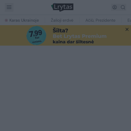
Karas Ukrainoje
Žalioji erdvė
Ačiū, Prezidente
E