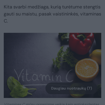
Kita svarbi medžiaga, kurią turėtume stengtis
gauti su maistu, pasak vaistininkės, vitaminas
C.
Daugiau nuotraukų (7)
Vitaminas C mūsų organizme veikia kaip antioksidantas,