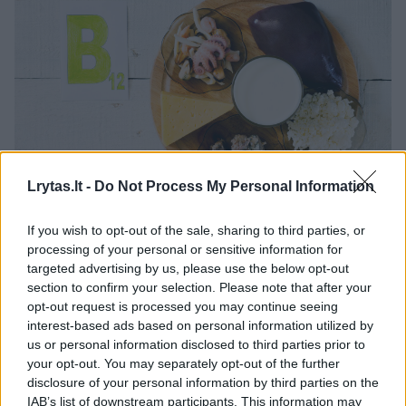
Daugiau nuotraukų (7)
Lrytas.lt -
Do Not Process My Personal Information
If you wish to opt-out of the sale, sharing to third parties, or
B grupės vitaminų trūkumą organizme jaučiame bene
processing of your personal or sensitive information for
geriausiai.
targeted advertising by us, please use the below opt-out
123rf nuotr.
section to confirm your selection. Please note that after your
opt-out request is processed you may continue seeing
interest-based ads based on personal information utilized by
„B grupės vitaminų trūkumą organizme
us or personal information disclosed to third parties prior to
your opt-out. You may separately opt-out of the further
jaučiame bene geriausiai. Raumenų spazmai,
disclosure of your personal information by third parties on the
atsiradęs dirglumas, slenkantys plaukai –
IAB’s list of downstream participants. This information may