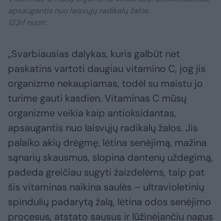
apsaugantis nuo laisvųjų radikalų žalos.
123rf nuotr.
„Svarbiausias dalykas, kuris galbūt net
paskatins vartoti daugiau vitamino C, jog jis
organizme nekaupiamas, todėl su maistu jo
turime gauti kasdien. Vitaminas C mūsų
organizme veikia kaip antioksidantas,
apsaugantis nuo laisvųjų radikalų žalos. Jis
palaiko akių drėgmę, lėtina senėjimą, mažina
sąnarių skausmus, slopina dantenų uždegimą,
padeda greičiau sugyti žaizdelėms, taip pat
šis vitaminas naikina saulės – ultravioletinių
spindulių padarytą žalą, lėtina odos senėjimo
procesus, atstato sausus ir lūžinėjančiu nagus