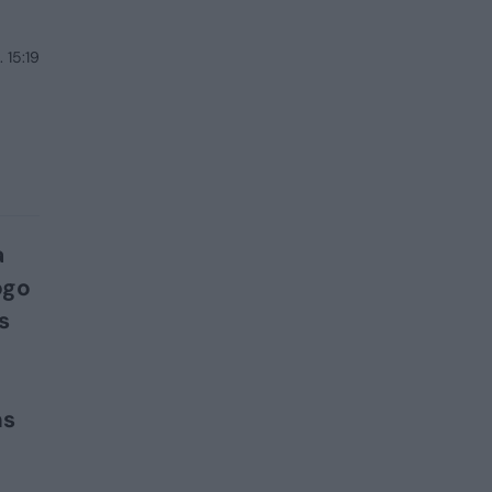
 15:19
a
ogo
s
ms