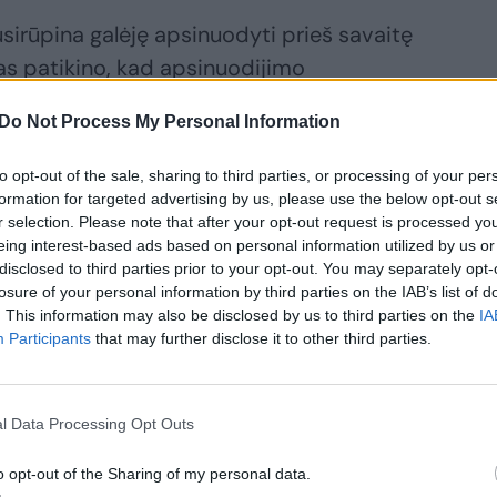
usirūpina galėję apsinuodyti prieš savaitę
as patikino, kad apsinuodijimo
eiškia per kelias dienas.
Do Not Process My Personal Information
vasarinių alergijų simptomus: kai kurie
to opt-out of the sale, sharing to third parties, or processing of your per
formation for targeted advertising by us, please use the below opt-out s
onius pojūčius
r selection. Please note that after your opt-out request is processed y
eing interest-based ads based on personal information utilized by us or
disclosed to third parties prior to your opt-out. You may separately opt-
losure of your personal information by third parties on the IAB’s list of
. This information may also be disclosed by us to third parties on the
IA
Participants
that may further disclose it to other third parties.
l Data Processing Opt Outs
o opt-out of the Sharing of my personal data.