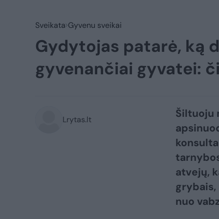
Sveikata
Gyvenu sveikai
Gydytojas patarė, ką d
gyvenančiai gyvatei: č
Šiltuoju
Lrytas.lt
apsinuod
konsulta
tarnybo
atvejų, 
grybais,
nuo vabz