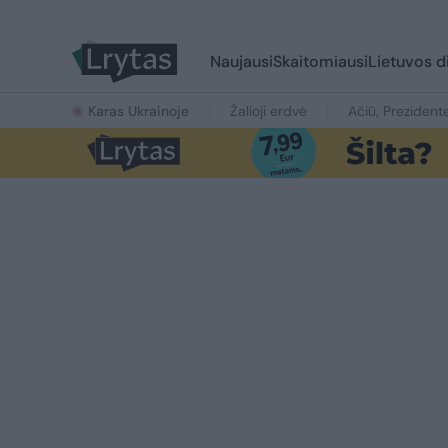
Naujausi
Skaitomiausi
Lietuvos d
Karas Ukrainoje
Žalioji erdvė
Ačiū, Prezident