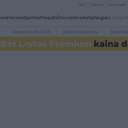
Orai
Lrytas.tv
Horoskopai
iena
Verslas
Sportas
Pasaulis
Žmonės
Sveikata
Daugiau
Lrytas 
e
Europos burės 2026
Gyvenu, ne skrolinu
Darbo ske