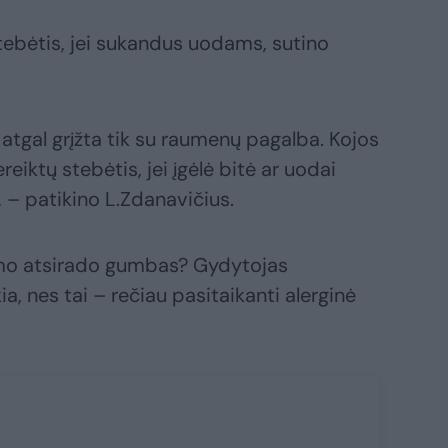
stebėtis, jei sukandus uodams, sutino
s atgal grįžta tik su raumenų pagalba. Kojos
reiktų stebėtis, jei įgėlė bitė ar uodai
, – patikino L.Zdanavičius.
dimo atsirado gumbas? Gydytojas
a, nes tai – rečiau pasitaikanti alerginė