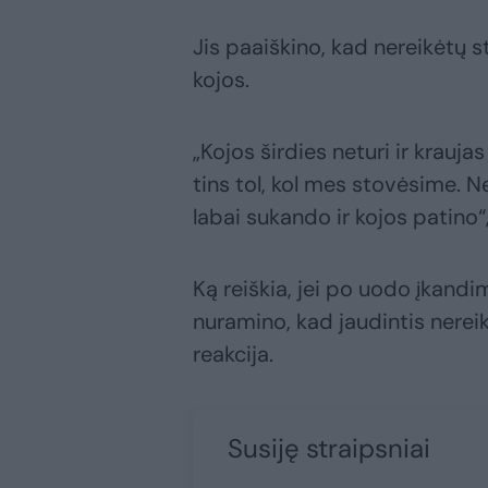
Jis paaiškino, kad nereikėtų 
kojos.
„Kojos širdies neturi ir krauja
tins tol, kol mes stovėsime. Ne
labai sukando ir kojos patino“
Ką reiškia, jei po uodo įkan
nuramino, kad jaudintis nereiki
reakcija.
Susiję straipsniai