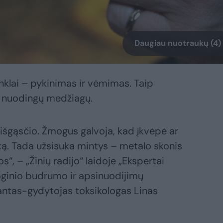
Daugiau nuotraukų (4)
nklai – pykinimas ir vėmimas. Taip
i nuodingų medžiagų.
l išgąsčio. Žmogus galvoja, kad įkvėpė ar
ką. Tada užsisuka mintys – metalo skonis
s“, – „Žinių radijo“ laidoje „Ekspertai
ginio budrumo ir apsinuodijimų
antas-gydytojas toksikologas Linas