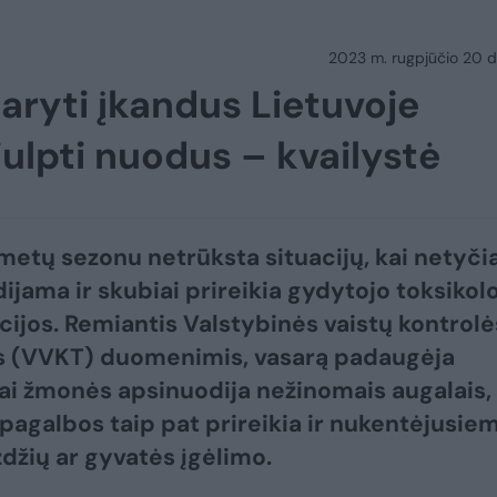
2023 m. rugpjūčio 20 d.
aryti įkandus Lietuvoje
iulpti nuodus – kvailystė
 metų sezonu netrūksta situacijų, kai netyči
ijama ir skubiai prireikia gydytojo toksikol
cijos. Remiantis Valstybinės vaistų kontrolė
s (VVKT) duomenimis, vasarą padaugėja
kai žmonės apsinuodija nežinomais augalais,
 pagalbos taip pat prireikia ir nukentėjusie
džių ar gyvatės įgėlimo.