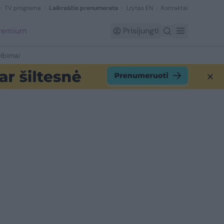
TV programa
Laikraščio prenumerata
Lrytas EN
Kontaktai
Premium
Prisijungti
lbimai