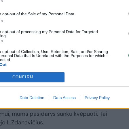
In
o opt-out of the Sale of my Personal Data.
In
to opt-out of processing my Personal Data for Targeted
ing.
In
o opt-out of Collection, Use, Retention, Sale, and/or Sharing
ersonal Data that Is Unrelated with the Purposes for which it
lected.
Out
 vartai infekcijai, tad tą vietą derėtų
CONFIRM
Data Deletion
Data Access
Privacy Policy
s, ypač pavojinga – veidas, burna, tos
nimui, mums pasidarys sunku kvėpuoti. Tai
jo L.Zdanavičius.