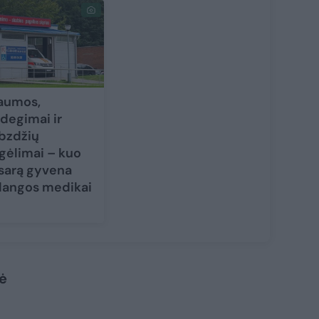
aumos,
degimai ir
bzdžių
gėlimai – kuo
sarą gyvena
langos medikai
ė