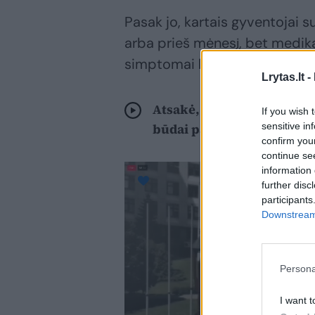
Pasak jo, kartais gyventojai s
arba prieš mėnesį, bet medik
simptomai beveik visada pasir
Lrytas.lt -
Atsakė, kaip palengvinti 
If you wish 
sensitive in
būdai padės įveikti nemal
confirm you
continue se
information 
further disc
participants
Downstream 
Persona
I want t