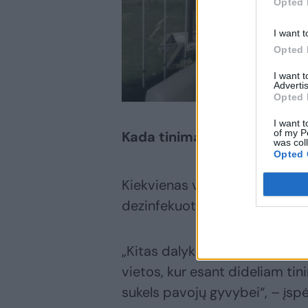
Opted 
I want t
Opted 
I want 
Advertis
Opted 
I want t
of my P
Kada tinimas pavojingas?
was col
Opted 
Kiekvienas vabzdžio įgėlimas –
dezinfekuoti ir nesikasyti.
„Kitas dalykas, jei įgelia bitė
vietos, kur esant dideliam ti
sukels pavojų gyvybei“, – įspė