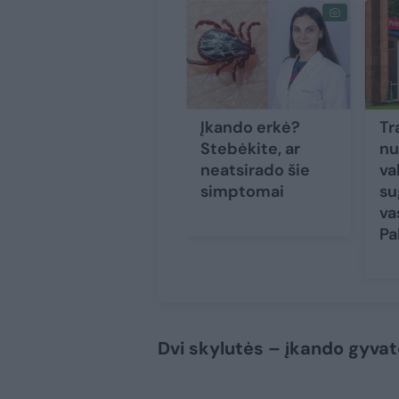
Įkando erkė?
Tr
Stebėkite, ar
nu
neatsirado šie
va
simptomai
su
va
Pa
Dvi skylutės – įkando gyvat