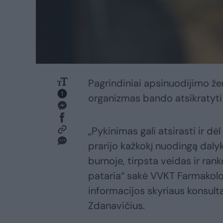
Pagrindiniai apsinuodijimo že
organizmas bando atsikratyt
„Pykinimas gali atsirasti ir dė
prarijo kažkokį nuodingą daly
burnoje, tirpsta veidas ir ranko
pataria“ sakė VVKT Farmakolo
informacijos skyriaus konsult
Zdanavičius.