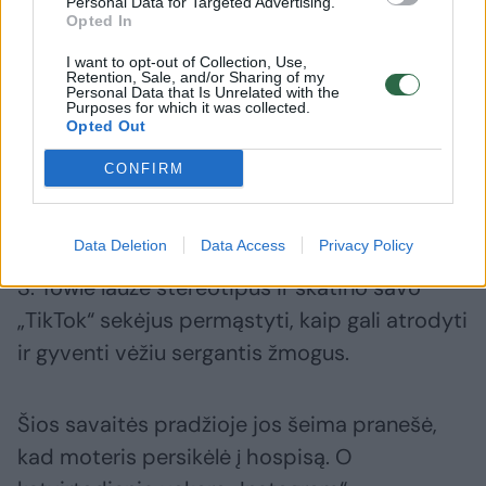
Personal Data for Targeted Advertising.
Opted In
I want to opt-out of Collection, Use,
Retention, Sale, and/or Sharing of my
Personal Data that Is Unrelated with the
Purposes for which it was collected.
Opted Out
CONFIRM
Daugiau nuotraukų (3)
Data Deletion
Data Access
Privacy Policy
S. Towle laužė stereotipus ir skatino savo
„TikTok“ sekėjus permąstyti, kaip gali atrodyti
ir gyventi vėžiu sergantis žmogus.
Šios savaitės pradžioje jos šeima pranešė,
kad moteris persikėlė į hospisą. O