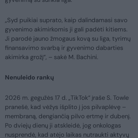
„Syd puikiai suprato, kaip dalindamasi savo
gyvenimo akimirkomis ji gali padėti kitiems.
Ji parodė jauno žmogaus kovą su liga, tyrimų
finansavimo svarbą ir gyvenimo dabarties
akimirka grožį“, – sakė M. Bachini.
Nenuleido rankų
2026 m. gegužės 17 d. „TikTok“ įraše S. Towle
pranešė, kad vėžys išplito į jos pilvaplėvę –
membraną, dengiančią pilvo ertmę ir dubenį.
Po dviejų dienų ji atskleidė, jog onkologas
nusprendė, kad atėjo laikas nutraukti aktyvų