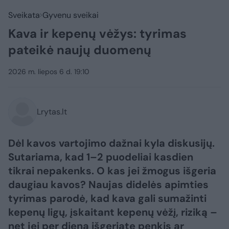
Sveikata
Gyvenu sveikai
Kava ir kepenų vėžys: tyrimas
pateikė naujų duomenų
2026 m. liepos 6 d. 19:10
Lrytas.lt
Dėl kavos vartojimo dažnai kyla diskusijų.
Sutariama, kad 1–2 puodeliai kasdien
tikrai nepakenks. O kas jei žmogus išgeria
daugiau kavos? Naujas didelės apimties
tyrimas parodė, kad kava gali sumažinti
kepenų ligų, įskaitant kepenų vėžį, riziką –
net jei per dieną išgeriate penkis ar