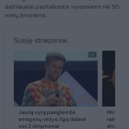
dažniausiai pasitaikantis vyresniems nei 50
metų žmonėms.
Susiję straipsniai
Jauną vyrą pasiglemžė
Mirė vos
smegenų vėžys: ligą išdavė
rašytoja:
vos 2 simptomai
atrado ir