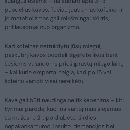
suaugusiesiems – tai sudaro apie 2–3
puodelius kavos. Tačiau jautrumas kofeinui ir
jo metabolizmas gali reikšmingai skirtis,
priklausomai nuo organizmo.
Kad kofeinas netrukdytų jūsų miegui,
paskutinį kavos puodelį išgerkite likus bent
šešioms valandoms prieš įprastą miego laiką
– kai kurie ekspertai teigia, kad po 15 val.
kofeino vartoti visai nereikėtų.
Kava gali būti naudinga ne tik kepenims – kiti
tyrimai parodė, kad jos vartojimas siejamas
su mažesne 2 tipo diabeto, širdies
nepakankamumo, insulto, demencijos bei