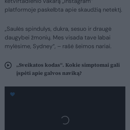
ketvirtadienio vakarą „Instagram“
platformoje paskelbta apie skaudžią netektį.
„Saulės spindulys, dukra, sesuo ir draugė
daugybei žmonių. Mes visada tave labai
mylėsime, Sydney“, – rašė šeimos nariai.
„Sveikatos kodas“. Kokie simptomai gali
įspėti apie galvos naviką?