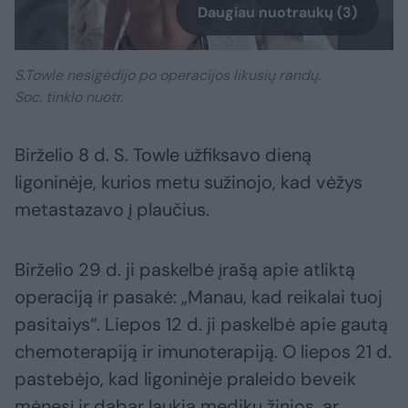
Daugiau nuotraukų (3)
S.Towle nesigėdijo po operacijos likusių randų.
Soc. tinklo nuotr.
Birželio 8 d. S. Towle užfiksavo dieną
ligoninėje, kurios metu sužinojo, kad vėžys
metastazavo į plaučius.
Birželio 29 d. ji paskelbė įrašą apie atliktą
operaciją ir pasakė: „Manau, kad reikalai tuoj
pasitaiys“. Liepos 12 d. ji paskelbė apie gautą
chemoterapiją ir imunoterapiją. O liepos 21 d.
pastebėjo, kad ligoninėje praleido beveik
mėnesį ir dabar laukia medikų žinios, ar