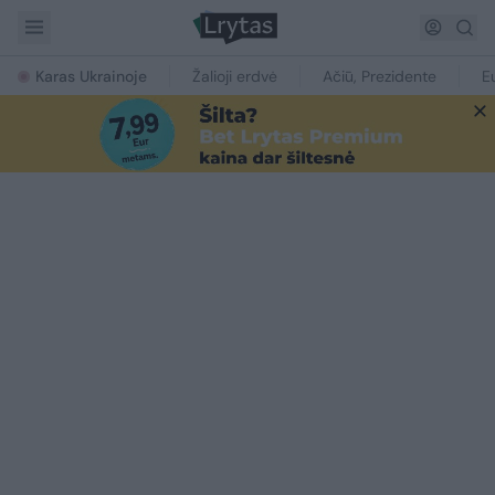
Karas Ukrainoje
Žalioji erdvė
Ačiū, Prezidente
E