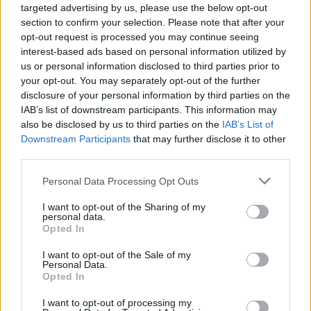
prieš mirtį sulaukė skaudžių
targeted advertising by us, please use the below opt-out
section to confirm your selection. Please note that after your
pašaipų
(1)
opt-out request is processed you may continue seeing
interest-based ads based on personal information utilized by
2026 m. rugpjūčio 7 d. 16:33
us or personal information disclosed to third parties prior to
your opt-out. You may separately opt-out of the further
disclosure of your personal information by third parties on the
IAB’s list of downstream participants. This information may
Lrytas.lt
also be disclosed by us to third parties on the
IAB’s List of
Downstream Participants
that may further disclose it to other
„TikTok“ kūrėja Sydney Towle išgarsėjo,
third parties.
kai susirgo tulžies latakų vėžiu, ir
Personal Data Processing Opt Outs
socialiniuose tinkluose ėmė dalintis savo
I want to opt-out of the Sharing of my
kovos prieš sunkią ligą detalėmis. Deja,
personal data.
dabar merginos šeima praneša, kad ji
Opted In
mirė, sulaukusi vos 26-erių metų.
I want to opt-out of the Sale of my
Personal Data.
Opted In
I want to opt-out of processing my