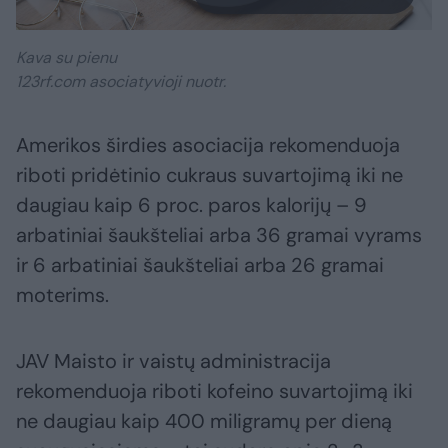
Kava su pienu
123rf.com asociatyvioji nuotr.
Amerikos širdies asociacija rekomenduoja
riboti pridėtinio cukraus suvartojimą iki ne
daugiau kaip 6 proc. paros kalorijų – 9
arbatiniai šaukšteliai arba 36 gramai vyrams
ir 6 arbatiniai šaukšteliai arba 26 gramai
moterims.
JAV Maisto ir vaistų administracija
rekomenduoja riboti kofeino suvartojimą iki
ne daugiau kaip 400 miligramų per dieną