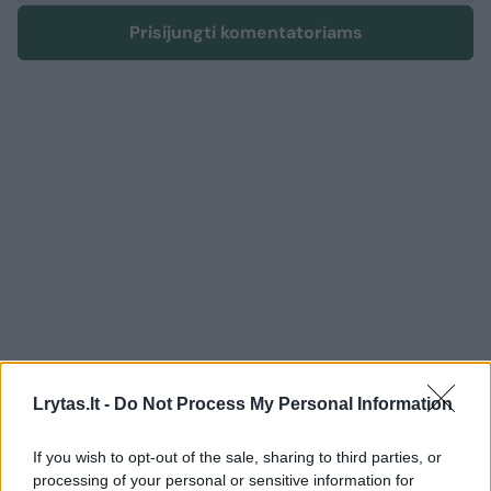
Prisijungti komentatoriams
Lrytas.lt -
Do Not Process My Personal Information
Sveikata
Ligos ir gydymas
If you wish to opt-out of the sale, sharing to third parties, or
Vėžys pasiglemžė 26-erių merginą:
processing of your personal or sensitive information for