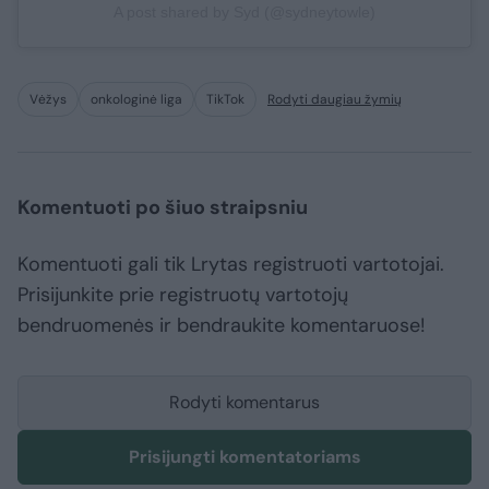
A post shared by Syd (@sydneytowle)
Vėžys
onkologinė liga
TikTok
Rodyti daugiau žymių
Komentuoti po šiuo straipsniu
Komentuoti gali tik Lrytas registruoti vartotojai.
Prisijunkite prie registruotų vartotojų
bendruomenės ir bendraukite komentaruose!
Rodyti komentarus
Prisijungti komentatoriams