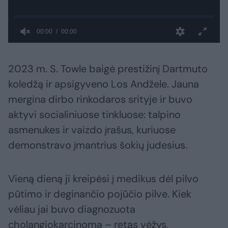
2023 m. S. Towle baigė prestižinį Dartmuto
koledžą ir apsigyveno Los Andžele. Jauna
mergina dirbo rinkodaros srityje ir buvo
aktyvi socialiniuose tinkluose: talpino
asmenukes ir vaizdo įrašus, kuriuose
demonstravo įmantrius šokių judesius.
Vieną dieną ji kreipėsi į medikus dėl pilvo
pūtimo ir deginančio pojūčio pilve. Kiek
vėliau jai buvo diagnozuota
cholangiokarcinoma – retas vėžys,