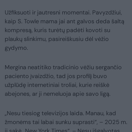
Užfiksuoti ir jautresni momentai. Pavyzdžiui,
kaip S. Towle mama jai ant galvos deda šaltą
kompresą, kuris turėtų padėti kovoti su
plaukų slinkimu, pasireiškusiu dėl vėžio
gydymo.
Mergina neatitiko tradicinio vėžiu sergančio
paciento įvaizdžio, tad jos profilį buvo
užplūdę internetiniai troliai, kurie reiškė
abejones, ar ji nemeluoja apie savo ligą.
„Nesu tiesiog televizijos laida. Manau, kad
žmonėms tai labai sunku suprasti“, – 2025 m.
ji sakė „New York Times“. – Nesu išgalvotas