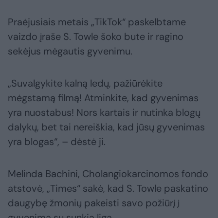
Praėjusiais metais „TikTok“ paskelbtame
vaizdo įraše S. Towle šoko bute ir ragino
sekėjus mėgautis gyvenimu.
„Suvalgykite kalną ledų, pažiūrėkite
mėgstamą filmą! Atminkite, kad gyvenimas
yra nuostabus! Nors kartais ir nutinka blogų
dalykų, bet tai nereiškia, kad jūsų gyvenimas
yra blogas“, – dėstė ji.
Melinda Bachini, Cholangiokarcinomos fondo
atstovė, „Times“ sakė, kad S. Towle paskatino
daugybę žmonių pakeisti savo požiūrį į
gyvenimą su sunkia liga.