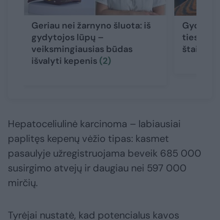
Geriau nei žarnyno šluota: iš
Gydytoja
gydytojos lūpų –
tiesą api
veiksmingiausias būdas
štai kai
išvalyti kepenis
(2)
Hepatoceliulinė karcinoma – labiausiai
paplitęs kepenų vėžio tipas: kasmet
pasaulyje užregistruojama beveik 685 000
susirgimo atvejų ir daugiau nei 597 000
mirčių.
Tyrėjai nustatė, kad potencialus kavos