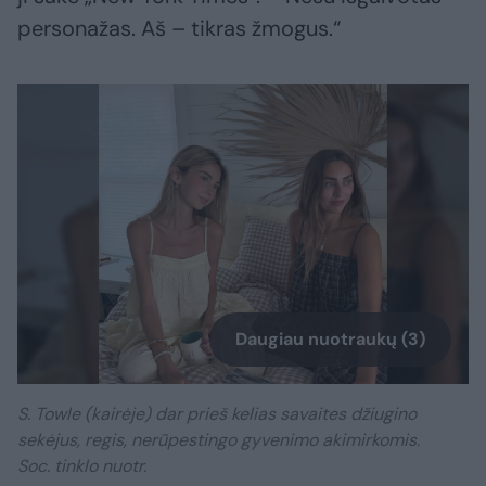
personažas. Aš – tikras žmogus.“
Daugiau nuotraukų (3)
S. Towle (kairėje) dar prieš kelias savaites džiugino
sekėjus, regis, nerūpestingo gyvenimo akimirkomis.
Soc. tinklo nuotr.