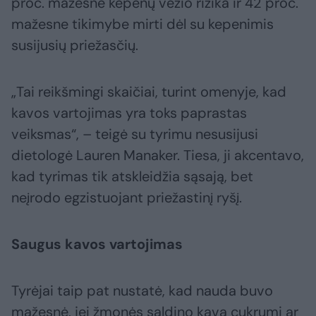
proc. mažesne kepenų vėžio rizika ir 42 proc.
mažesne tikimybe mirti dėl su kepenimis
susijusių priežasčių.
„Tai reikšmingi skaičiai, turint omenyje, kad
kavos vartojimas yra toks paprastas
veiksmas“, – teigė su tyrimu nesusijusi
dietologė Lauren Manaker. Tiesa, ji akcentavo,
kad tyrimas tik atskleidžia sąsają, bet
neįrodo egzistuojant priežastinį ryšį.
Saugus kavos vartojimas
Tyrėjai taip pat nustatė, kad nauda buvo
mažesnė, jei žmonės saldino kavą cukrumi ar