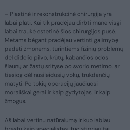
– Plastinė ir rekonstrukcinė chirurgija yra
labai plati. Kai tik pradėjau dirbti mane visgi
labai traukė estetinė šios chirurgijos pusė.
Metams bėgant pradėjau vertinti galimybę
padėti žmonėms, turintiems fizinių problemų
dėl didelio pilvo, krūtų, kabančios odos
šlaunų ar žastų srityse po svorio metimo, ar
tiesiog dėl nusileidusių vokų, trukdančių
matyti. Po tokių operacijų jaučiuosi
morališkai gerai ir kaip gydytojas, ir kaip
žmogus.
Aš labai vertinu natūralumą ir kuo labiau
bręstu kaip specialistas, tuo stipriau tai