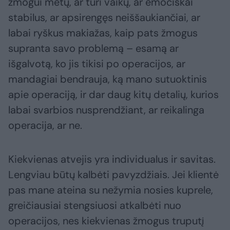
žmogui metų, ar turi vaikų, ar emociškai
stabilus, ar apsirengęs neiššaukiančiai, ar
labai ryškus makiažas, kaip pats žmogus
supranta savo problemą – esamą ar
išgalvotą, ko jis tikisi po operacijos, ar
mandagiai bendrauja, ką mano sutuoktinis
apie operaciją, ir dar daug kitų detalių, kurios
labai svarbios nusprendžiant, ar reikalinga
operacija, ar ne.
Kiekvienas atvejis yra individualus ir savitas.
Lengviau būtų kalbėti pavyzdžiais. Jei klientė
pas mane ateina su nežymia nosies kuprele,
greičiausiai stengsiuosi atkalbėti nuo
operacijos, nes kiekvienas žmogus truputį