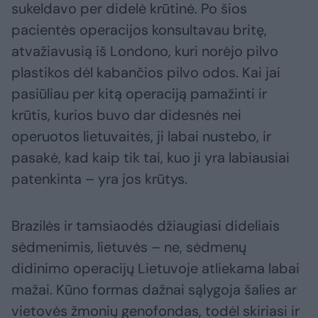
sukeldavo per didelė krūtinė. Po šios
pacientės operacijos konsultavau britę,
atvažiavusią iš Londono, kuri norėjo pilvo
plastikos dėl kabančios pilvo odos. Kai jai
pasiūliau per kitą operaciją pamažinti ir
krūtis, kurios buvo dar didesnės nei
operuotos lietuvaitės, ji labai nustebo, ir
pasakė, kad kaip tik tai, kuo ji yra labiausiai
patenkinta – yra jos krūtys.
Brazilės ir tamsiaodės džiaugiasi dideliais
sėdmenimis, lietuvės – ne, sėdmenų
didinimo operacijų Lietuvoje atliekama labai
mažai. Kūno formas dažnai sąlygoja šalies ar
vietovės žmonių genofondas, todėl skiriasi ir