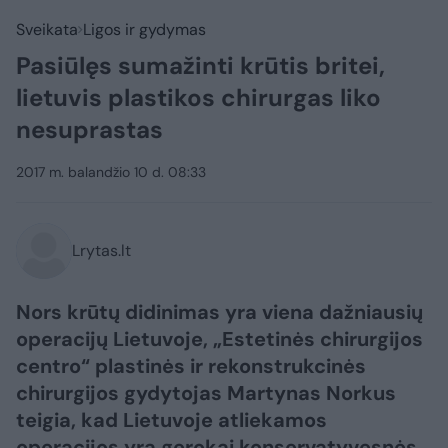
Sveikata
Ligos ir gydymas
Pasiūlęs sumažinti krūtis britei,
lietuvis plastikos chirurgas liko
nesuprastas
2017 m. balandžio 10 d. 08:33
Lrytas.lt
Nors krūtų didinimas yra viena dažniausių
operacijų Lietuvoje, „Estetinės chirurgijos
centro“ plastinės ir rekonstrukcinės
chirurgijos gydytojas Martynas Norkus
teigia, kad Lietuvoje atliekamos
operacijos yra gerokai konservatyvesnės