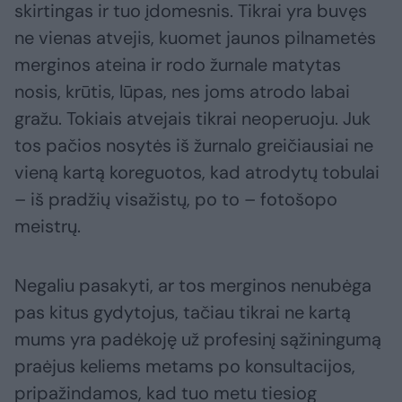
skirtingas ir tuo įdomesnis. Tikrai yra buvęs
ne vienas atvejis, kuomet jaunos pilnametės
merginos ateina ir rodo žurnale matytas
nosis, krūtis, lūpas, nes joms atrodo labai
gražu. Tokiais atvejais tikrai neoperuoju. Juk
tos pačios nosytės iš žurnalo greičiausiai ne
vieną kartą koreguotos, kad atrodytų tobulai
– iš pradžių visažistų, po to – fotošopo
meistrų.
Negaliu pasakyti, ar tos merginos nenubėga
pas kitus gydytojus, tačiau tikrai ne kartą
mums yra padėkoję už profesinį sąžiningumą
praėjus keliems metams po konsultacijos,
pripažindamos, kad tuo metu tiesiog