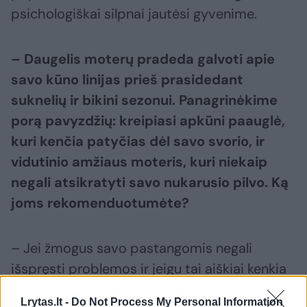
psichologiškai silpnai jautėsi gyvenime.
– Daugelis moterų pradeda galvoti apie
savo kūno linijas prieš prasidedant
suknelių ir bikini sezonui. Panagrinėkime
porą pavyzdžių: kreipiasi apkūni paauglė,
kuri kenčia patyčias dėl savo svorio, ir
vidutinio amžiaus moteris, kuri niekaip
negali atsikratyti savo nukarusio pilvo. Ką
joms rekomenduotumėte?
– Jei žmogus savo pastangomis negali
išspręsti problemos ir jeigu tai aiškiai kenkia
žmogaus savivertei – tada operuoju. Ar
Lrytas.lt -
Do Not Process My Personal Information