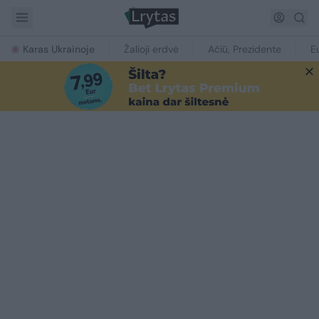
Karas Ukrainoje
Žalioji erdvė
Ačiū, Prezidente
E