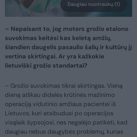
Daugiau nuotraukų (1)
– Nepaisant to, jog moters grožio etalono
suvokimas keitėsi kas keletą amžių,
šiandien daugelis pasaulio šalių ir kultūrų jį
vertina skirtingai. Ar yra kažkokie
lietuviški grožio standartai?
– Grožio suvokimas tikrai skirtingas. Vieną
dieną atlikau didelės krūtinės mažinimo
operaciją vidutinio amžiaus pacientei iš
Lietuvos, kuri atsibudusi po operacijos
visąlaik šypsojosi, nes negalėjo patikėti, kad
daugiau nebus daugybės problemų, kurias