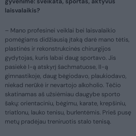
gyvenime: sveikata, sportas, aktyvus
laisvalaikis?
– Mano profesinei veiklai bei laisvalaikio
pomėgiams didžiausią įtaką darė mano tėtis,
plastinės ir rekonstrukcinės chirurgijos
gydytojas, kuris labai daug sportavo. Jis
pasiekė I-ą atskyrį šachmatuose, II-ą
gimnastikoje, daug bėgiodavo, plaukiodavo,
niekad nerūkė ir nevartojo alkoholio. Tėčio
skatinamas aš užsiėmiau daugybe sporto
šakų: orientaciniu, bėgimu, karate, krepšiniu,
triatlonu, lauko tenisu, burlentėmis. Prieš pusę
metų pradėjau treniruotis stalo tenisą.