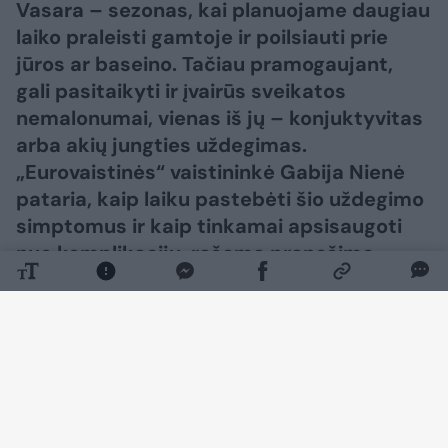
Vasara – sezonas, kai planuojame daugiau
laiko praleisti gamtoje ir poilsiauti prie
jūros ar baseino. Tačiau pramogaujant,
gali pasitaikyti ir įvairūs sveikatos
nemalonumai, vienas iš jų – konjuktyvitas
arba akių jungties uždegimas.
„Eurovaistinės“ vaistininkė Gabija Nienė
pataria, kaip laiku pastebėti šio uždegimo
simptomus ir kaip tinkamai apsisaugoti
nuo komplikacijų, rašoma pranešime
žiniasklaidai.