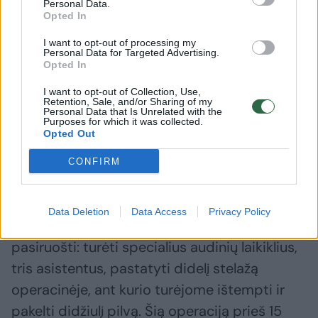
Personal Data.
sportuojant, bet jei jau darosi klostės, padėti
Opted In
gali tik operacija.
I want to opt-out of processing my
Personal Data for Targeted Advertising.
Opted In
Dažniausiai pilvo plastikos operacijos
I want to opt-out of Collection, Use,
atliekamos moterims ir pašalinama 2-3 kg
Retention, Sale, and/or Sharing of my
Personal Data that Is Unrelated with the
audinių. Visgi pasitaiko, kad
Purposes for which it was collected.
Opted Out
abdominoplastikos operacijos prireikia ir
vyrams. Tikriausiai viena labiausiai įsiminusių
CONFIRM
operacijų – tai pilvo plastikos operacija, kurią
atlikome vyrui ir pašalinome per 20 kg
Data Deletion
Data Access
Privacy Policy
audinių. Tokiai operacijai prireikė specialiai
pasiruošti: turėti specialius audinių laikiklius,
tris asistentus, pastatyti didelį stelažą
operacinėje, ant kurio turėjome ištempti ir
pakelti didžiulį pilvą. Šią operaciją prieš 15