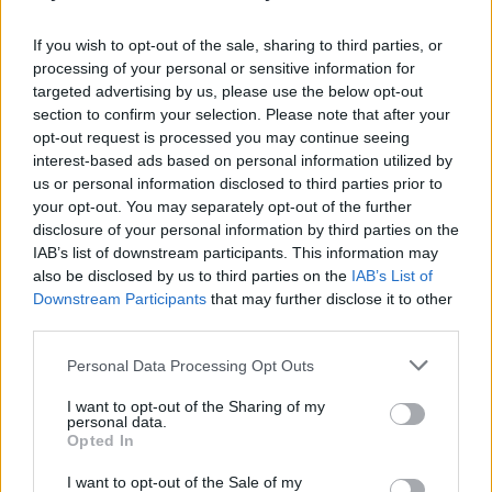
moteris gali numesti svorį, bandau spėti iš
žmogaus kasdienio judėjimo, sporto ir
If you wish to opt-out of the sale, sharing to third parties, or
mitybos įpročių, valingumo, motyvacijos,
processing of your personal or sensitive information for
targeted advertising by us, please use the below opt-out
amžiaus ir su tuo susijusiu hormonų balanso
section to confirm your selection. Please note that after your
pokyčio. Nors paauglė turėtų numesti svorį
opt-out request is processed you may continue seeing
interest-based ads based on personal information utilized by
keičiant mitybą ar fizinį aktyvumą, svarbu
us or personal information disclosed to third parties prior to
įvertinti ir jos psichologinę pusiausvyrą, tad
your opt-out. You may separately opt-out of the further
disclosure of your personal information by third parties on the
vienareikšmio atsakymo nėra.
IAB’s list of downstream participants. This information may
also be disclosed by us to third parties on the
IAB’s List of
Downstream Participants
that may further disclose it to other
Tuo tarpu antrasis variantas yra tipinė
third parties.
moterų problema, kurioms iš tiesų reikia
Personal Data Processing Opt Outs
pilvo plastikos operacijos, nes perteklinė ir
elastingumą praradusi oda savaime niekur
I want to opt-out of the Sharing of my
personal data.
nedings. Jei oda tik nežymiai paglebusi, tai
Opted In
galbūt kažkiek galima pagerinti situaciją
I want to opt-out of the Sale of my