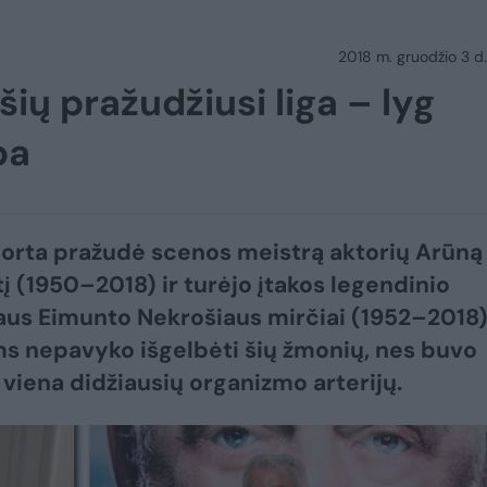
2018 m. gruodžio 3 d.
ošių pražudžiusi liga – lyg
ba
aorta pražudė scenos meistrą aktorių Arūną
tį (1950–2018) ir turėjo įtakos legendinio
iaus Eimunto Nekrošiaus mirčiai (1952–2018)
 nepavyko išgelbėti šių žmonių, nes buvo
 viena didžiausių organizmo arterijų.