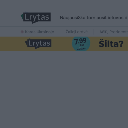
Naujausi
Skaitomiausi
Lietuvos d
Karas Ukrainoje
Žalioji erdvė
Ačiū, Prezident