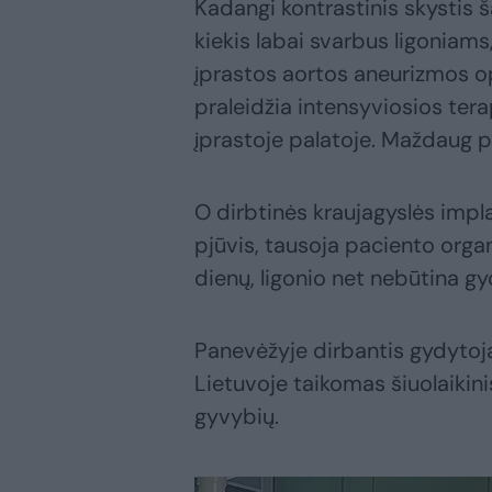
Kadangi kontrastinis skystis š
kiekis labai svarbus ligonia
įprastos aortos aneurizmos o
praleidžia intensyviosios terap
įprastoje palatoje. Maždaug p
O dirbtinės kraujagyslės imp
pjūvis, tausoja paciento orga
dienų, ligonio net nebūtina gy
Panevėžyje dirbantis gydytoja
Lietuvoje taikomas šiuolaiki
gyvybių.