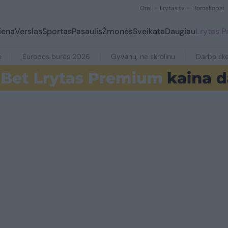
Orai
Lrytas.tv
Horoskopai
iena
Verslas
Sportas
Pasaulis
Žmonės
Sveikata
Daugiau
Lrytas 
e
Europos burės 2026
Gyvenu, ne skrolinu
Darbo ske