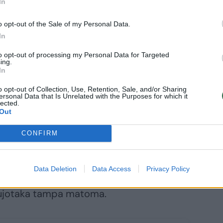
In
na po aortos operacijos – atviro
o opt-out of the Sale of my Personal Data.
lausomai nuo aneurizmos atsiradimo vietos
In
ve arba krūtinėje.
to opt-out of processing my Personal Data for Targeted
ing.
In
tuo, kad tai yra minimali invazinė
o opt-out of Collection, Use, Retention, Sale, and/or Sharing
ersonal Data that Is Unrelated with the Purposes for which it
aujagyslės vidų dirbtinė aorta
lected.
Out
vį vienoje iš kirkšnių.
CONFIRM
tai, kad naudojama mažiau kontrastinio
kraujagyslėmis tekantis kraujas nėra
Data Deletion
Data Access
Privacy Policy
s operacijos metu suleidžiama specialaus
raujotaka tampa matoma.