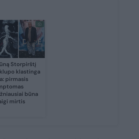
ūną Storpirštį
klupo klastinga
ga: pirmasis
mptomas
žniausiai būna
aigi mirtis