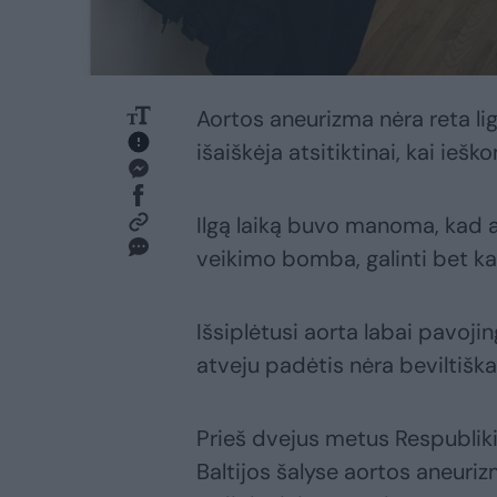
Aortos aneurizma nėra reta liga
išaiškėja atsitiktinai, kai ieško
Ilgą laiką buvo manoma, kad 
veikimo bomba, galinti bet ka
Išsiplėtusi aorta labai pavojing
atveju padėtis nėra beviltiška
Prieš dvejus metus Respubliki
Baltijos šalyse aortos aneuri