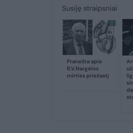
Susiję straipsniai
Pranešta apie
Ar
R.V.Nargėlos
už
mirties priežastį
li
si
da
st