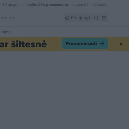
TV programa
Laikraščio prenumerata
Lrytas EN
Kontaktai
Premium
Prisijungti
lbimai