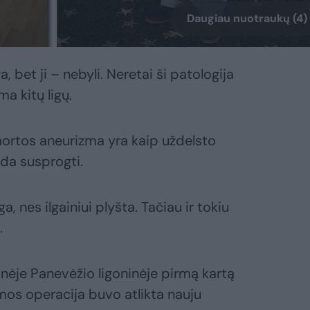
Daugiau nuotraukų (4)
, bet ji – nebyli. Neretai ši patologija
ma kitų ligų.
aortos aneurizma yra kaip uždelsto
da susprogti.
a, nes ilgainiui plyšta. Tačiau ir tokiu
.
nėje Panevėžio ligoninėje pirmą kartą
zmos operacija buvo atlikta nauju