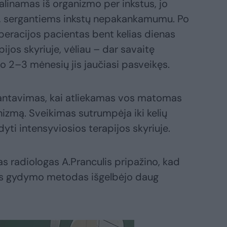
alinamas iš organizmo per inkstus, jo
ms, sergantiems inkstų nepakankamumu. Po
peracijos pacientas bent kelias dienas
ijos skyriuje, vėliau – dar savaitę
o 2–3 mėnesių jis jaučiasi pasveikęs.
lantavimas, kai atliekamas vos matomas
nizmą. Sveikimas sutrumpėja iki kelių
dyti intensyviosios terapijos skyriuje.
s radiologas A.Pranculis pripažino, kad
nis gydymo metodas išgelbėjo daug