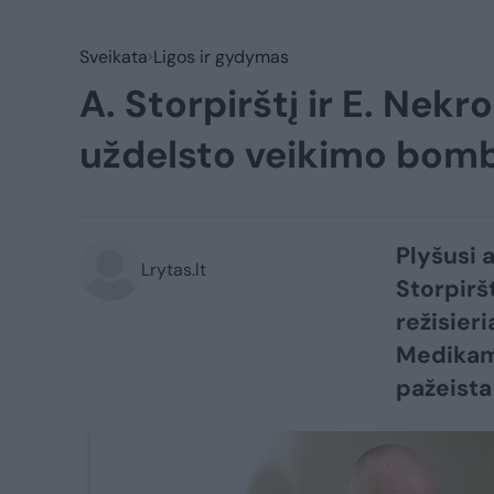
Sveikata
Ligos ir gydymas
A. Storpirštį ir E. Nekr
uždelsto veikimo bom
Plyšusi 
Lrytas.lt
Storpirš
režisier
Medikams
pažeista