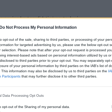
 naujos kartos dirbtinė aorta, kuri
ertė dar paprastesniu – reikėjo vos vieno
Do Not Process My Personal Information
to opt-out of the sale, sharing to third parties, or processing of your per
formation for targeted advertising by us, please use the below opt-out s
publikinės Panevėžio ligoninės
r selection. Please note that after your opt-out request is processed y
eing interest-based ads based on personal information utilized by us or
yriaus vedėjas Andrius Pranculis sakė, kad
disclosed to third parties prior to your opt-out. You may separately opt-
os nebūtų pavykę sutvarkyti plyšusios
losure of your personal information by third parties on the IAB’s list of
. This information may also be disclosed by us to third parties on the
IA
Participants
that may further disclose it to other third parties.
 pavyko sustabdyti aortos plėtimąsi.
l Data Processing Opt Outs
atvėrė naujų galimybių.
o opt-out of the Sharing of my personal data.