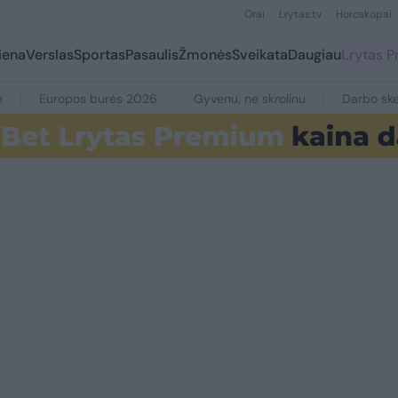
Orai
Lrytas.tv
Horoskopai
iena
Verslas
Sportas
Pasaulis
Žmonės
Sveikata
Daugiau
Lrytas 
e
Europos burės 2026
Gyvenu, ne skrolinu
Darbo ske