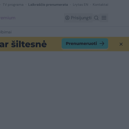
TV programa
Laikraščio prenumerata
Lrytas EN
Kontaktai
Premium
Prisijungti
lbimai