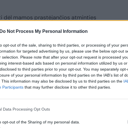
ti dėl mamos prastėjančios atminties
s amžiaus. Ne kartą konsultavausi su
Do Not Process My Personal Information
mų tyrimų mamai, tačiau man buvo
intis tokiame amžiuje yra normalu ir
to opt-out of the sale, sharing to third parties, or processing of your per
inčiai gerinti.
formation for targeted advertising by us, please use the below opt-out s
r selection. Please note that after your opt-out request is processed y
eing interest-based ads based on personal information utilized by us or
disclosed to third parties prior to your opt-out. You may separately opt-
d jos atmintis bloga, ji mažai ką
losure of your personal information by third parties on the IAB’s list of
tolinėje konferencijoje „Demencija, kaip
. This information may also be disclosed by us to third parties on the
IA
as: ankstyvoji diagnostika“, skirtai
Participants
that may further disclose it to other third parties.
esį, dalijosi A. Gaižauskienė.
l Data Processing Opt Outs
ti, kad mamos atmintis visai šlubuoja. Ji
o opt-out of the Sharing of my personal data.
enius žodžius: duona, obuolys, peilis.