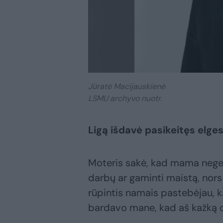
Jūratė Macijauskienė
LSMU archyvo nuotr.
Ligą išdavė pasikeitęs elge
Moteris sakė, kad mama negeb
darbų ar gaminti maistą, nors
rūpintis namais pastebėjau, k
bardavo mane, kad aš kažką d