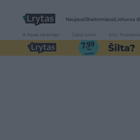
Naujausi
Skaitomiausi
Lietuvos d
Karas Ukrainoje
Žalioji erdvė
Ačiū, Prezident