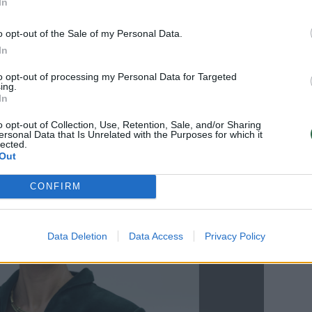
In
autėsi prastai, todėl pradėjo savotiškai
 namų ūkiu man, nors aš kartu su ja
o opt-out of the Sale of my Personal Data.
. Aš atvažiuodavau tik savaitgaliais arba
In
to opt-out of processing my Personal Data for Targeted
ing.
In
o opt-out of Collection, Use, Retention, Sale, and/or Sharing
ersonal Data that Is Unrelated with the Purposes for which it
lected.
Out
CONFIRM
Data Deletion
Data Access
Privacy Policy