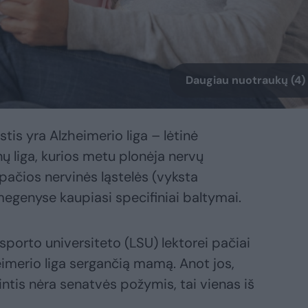
Daugiau nuotraukų (4)
is yra Alzheimerio liga – lėtinė
 liga, kurios metu plonėja nervų
 pačios nervinės ląstelės (vyksta
egenyse kaupiasi specifiniai baltymai.
sporto universiteto (LSU) lektorei pačiai
eimerio liga sergančią mamą. Anot jos,
ntis nėra senatvės požymis, tai vienas iš