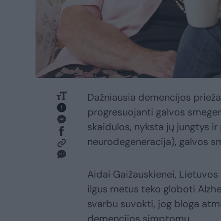
Dažniausia demencijos priežast
progresuojanti galvos smegenų
skaidulos, nyksta jų jungtys ir
neurodegeneracija), galvos sm
Aidai Gaižauskienei, Lietuvos 
ilgus metus teko globoti Alzh
svarbu suvokti, jog bloga atmi
demencijos simptomų.