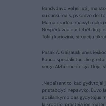
Bandydavo vėl įsilieti į mais
su sunkumais, pykdavo dėl to,
Mama pradėjo maišyti cukrų su
Nespėdavau pastebėti ką ji d
Tokių kuriozinių situacijų tikr
Pasak A. Gaižauskienės ieško
Kauno specialistus. Jie greita
serga Alzheimerio liga. Deja, 
„Nepaisant to, kad gydytojai ja
pristabdyti nepavyko. Buvo l
apsilankymo pas gydytojus me
laikrodžio, prastėja jos matem