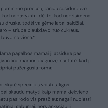
to gaminimo procesą, tačiau susidurdavo
 kad nepavyksta, dėl to, kad neprisimena.
 druska, todėl valgėme labai saldžiai.
aro – sriuba plaukdavo nuo cukraus.
ai buvo ne viena.“
dama pagalbos mamai ji atsidūrė pas
i įvardino mamos diagnozę, nustatė, kad ji
stipriai pažengusia forma.
i skyrė specialius vaistus, ligos
abai skaudu matyti kaip mama kiekvieno
tu pasirodo vis prasčiau: negali nupiešti
atiniai gabumai, nors anksčiau ji