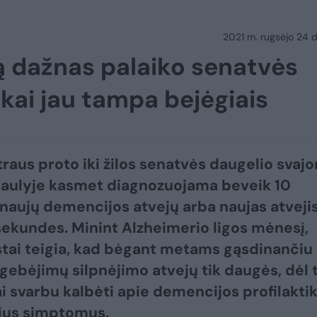
2021 m. rugsėjo 24 d.
lą dažnas palaiko senatvės
kai jau tampa bejėgiais
štraus proto iki žilos senatvės daugelio svajo
saulyje kasmet diagnozuojama beveik 10
 naujų demencijos atvejų arba naujas atveji
 sekundes. Minint Alzheimerio ligos mėnesį,
stai teigia, kad bėgant metams gąsdinančiu
 gebėjimų silpnėjimo atvejų tik daugės, dėl 
i svarbu kalbėti apie demencijos profilaktik
ius simptomus.