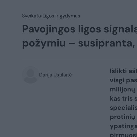
Sveikata
Ligos ir gydymas
Pavojingos ligos signa
požymiu – susipranta, 
Išlikti a
Darija Ustilaitė
visgi pa
milijonų
kas tris
speciali
protinių
ypatinga
pirmuos