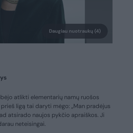
Daugiau nuotraukų (4)
sys
ėjo atlikti elementarių namų ruošos
 prieš ligą tai daryti mėgo: „Man pradėjus
ad atsirado naujos pykčio apraiškos. Ji
arau neteisingai.