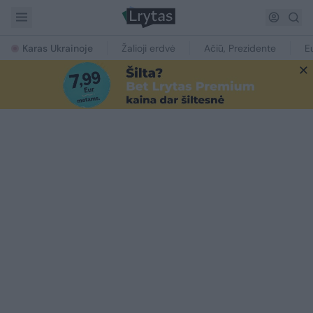
Karas Ukrainoje
Žalioji erdvė
Ačiū, Prezidente
E