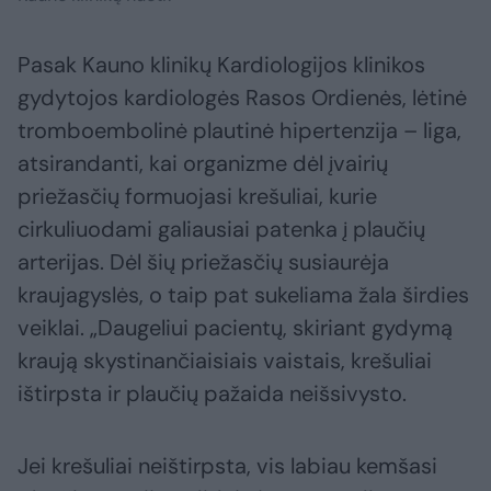
Pasak Kauno klinikų Kardiologijos klinikos
gydytojos kardiologės Rasos Ordienės, lėtinė
tromboembolinė plautinė hipertenzija – liga,
atsirandanti, kai organizme dėl įvairių
priežasčių formuojasi krešuliai, kurie
cirkuliuodami galiausiai patenka į plaučių
arterijas. Dėl šių priežasčių susiaurėja
kraujagyslės, o taip pat sukeliama žala širdies
veiklai. „Daugeliui pacientų, skiriant gydymą
kraują skystinančiaisiais vaistais, krešuliai
ištirpsta ir plaučių pažaida neišsivysto.
Jei krešuliai neištirpsta, vis labiau kemšasi