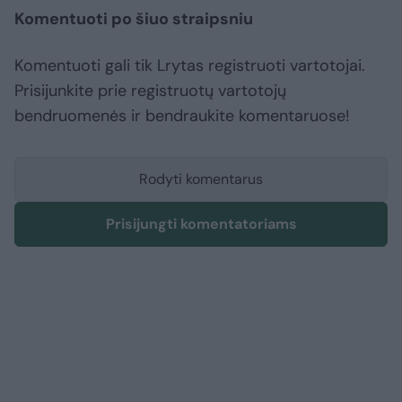
Komentuoti po šiuo straipsniu
Komentuoti gali tik Lrytas registruoti vartotojai.
Prisijunkite prie registruotų vartotojų
bendruomenės ir bendraukite komentaruose!
Rodyti komentarus
Prisijungti komentatoriams