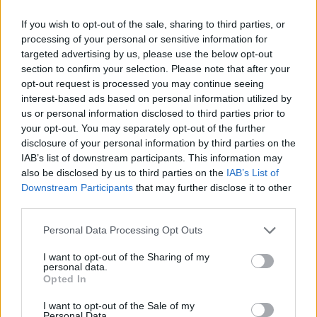
klinikose atlikta unikali plaučių arterijų
If you wish to opt-out of the sale, sharing to third parties, or
angioplastikos procedūra, kurios metu
processing of your personal or sensitive information for
atstatytas plaučių arterijų praeinamumas.
targeted advertising by us, please use the below opt-out
section to confirm your selection. Please note that after your
opt-out request is processed you may continue seeing
Kauno klinikų Kardiologijos klinikos
interest-based ads based on personal information utilized by
us or personal information disclosed to third parties prior to
Intervencinės kardiologijos skyriaus vadovas
your opt-out. You may separately opt-out of the further
prof. Ramūnas Unikas, kuris teigia, kad šios
disclosure of your personal information by third parties on the
IAB’s list of downstream participants. This information may
procedūros metu plaučių arterijose esantys
also be disclosed by us to third parties on the
IAB’s List of
trombai (krešuliai) praduriami ir suskaidomi
Downstream Participants
that may further disclose it to other
third parties.
specialiais balionėliais. Tokiu būdu kraujas
plaučių arterijomis vėl pradeda tekėti, o
Personal Data Processing Opt Outs
pacientų savijauta greitai pagerėja.
I want to opt-out of the Sharing of my
personal data.
Opted In
„Paprastai trombai į plaučių arterijas būna
I want to opt-out of the Sale of my
atkeliavę iš kojų ar kitų venų, tačiau kartais
Personal Data.