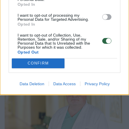
Opted In
dėl įvairių priežasčių net ir skiriant gydymą
I want to opt-out of processing my
kraują skystinančiais vaistais, šie trombai
Personal Data for Targeted Advertising.
Opted In
neištirpsta. Krešuliai gali būti užkimšę
pavienes arba daugelį plaučių arterijų, o kuo
I want to opt-out of Collection, Use,
Retention, Sale, and/or Sharing of my
daugiau arterijų užsikemša, tuo ilgainiui
Personal Data that Is Unrelated with the
Purposes for which it was collected.
prasčiau jaučiasi pacientas“, – pastebi prof.
Opted Out
R. Unikas.
CONFIRM
Data Deletion
Data Access
Privacy Policy