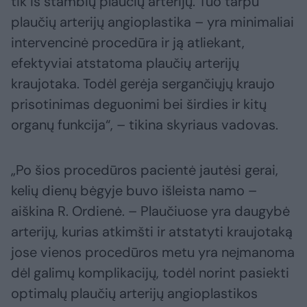
tik iš stambių plaučių arterijų. Tuo tarpu
plaučių arterijų angioplastika – yra minimaliai
intervencinė procedūra ir ją atliekant,
efektyviai atstatoma plaučių arterijų
kraujotaka. Todėl gerėja sergančiųjų kraujo
prisotinimas deguonimi bei širdies ir kitų
organų funkcija“, – tikina skyriaus vadovas.
„Po šios procedūros pacientė jautėsi gerai,
kelių dienų bėgyje buvo išleista namo –
aiškina R. Ordienė. – Plaučiuose yra daugybė
arterijų, kurias atkimšti ir atstatyti kraujotaką
jose vienos procedūros metu yra neįmanoma
dėl galimų komplikacijų, todėl norint pasiekti
optimalų plaučių arterijų angioplastikos