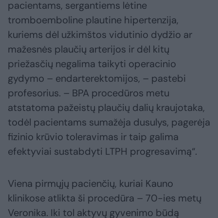
pacientams, sergantiems lėtine
tromboemboline plautine hipertenzija,
kuriems dėl užkimštos vidutinio dydžio ar
mažesnės plaučių arterijos ir dėl kitų
priežasčių negalima taikyti operacinio
gydymo – endarterektomijos, – pastebi
profesorius. – BPA procedūros metu
atstatoma pažeistų plaučių dalių kraujotaka,
todėl pacientams sumažėja dusulys, pagerėja
fizinio krūvio toleravimas ir taip galima
efektyviai sustabdyti LTPH progresavimą“.
Viena pirmųjų pacienčių, kuriai Kauno
klinikose atlikta ši procedūra – 70-ies metų
Veronika. Iki tol aktyvų gyvenimo būdą