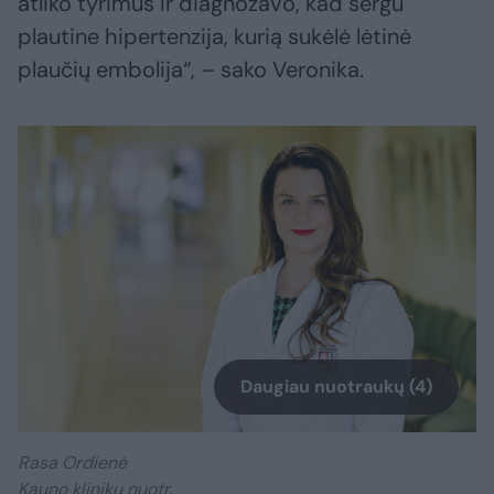
atliko tyrimus ir diagnozavo, kad sergu
plautine hipertenzija, kurią sukėlė lėtinė
plaučių embolija“, – sako Veronika.
Daugiau nuotraukų (4)
Rasa Ordienė
Kauno klinikų nuotr.