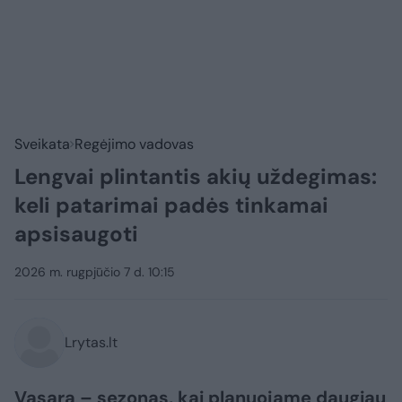
Sveikata
Regėjimo vadovas
Lengvai plintantis akių uždegimas:
keli patarimai padės tinkamai
apsisaugoti
2026 m. rugpjūčio 7 d. 10:15
Lrytas.lt
Vasara – sezonas, kai planuojame daugiau