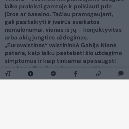
laiko praleisti gamtoje ir poilsiauti prie
jūros ar baseino. Tačiau pramogaujant,
gali pasitaikyti ir įvairūs sveikatos
nemalonumai, vienas iš jų – konjuktyvitas
arba akių jungties uždegimas.
„Eurovaistinės“ vaistininkė Gabija Nienė
pataria, kaip laiku pastebėti šio uždegimo
simptomus ir kaip tinkamai apsisaugoti
nuo komplikacijų, rašoma pranešime
žiniasklaidai.