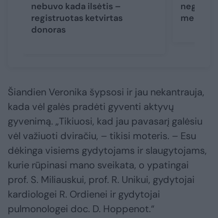
nebuvo kada ilsėtis –
negalėju
registruotas ketvirtas
medikai a
donoras
Šiandien Veronika šypsosi ir jau nekantrauja,
kada vėl galės pradėti gyventi aktyvų
gyvenimą. „Tikiuosi, kad jau pavasarį galėsiu
vėl važiuoti dviračiu, – tikisi moteris. – Esu
dėkinga visiems gydytojams ir slaugytojams,
kurie rūpinasi mano sveikata, o ypatingai
prof. S. Miliauskui, prof. R. Unikui, gydytojai
kardiologei R. Ordienei ir gydytojai
pulmonologei doc. D. Hoppenot.“