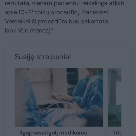
rezultatą, vienam pacientui reikalinga atlikti
apie 10-12 tokių procedūrų. Pacientei
Veronikai ši procedūra bus pakartota
lapkričio mėnesį.“
Susiję straipsniai
Ilgąjį savaitgalį medikams
Trisdešim