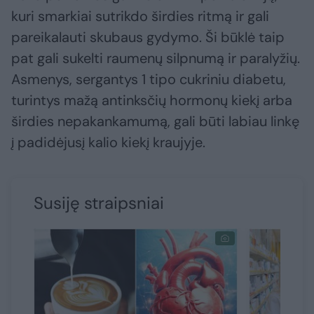
kuri smarkiai sutrikdo širdies ritmą ir gali
pareikalauti skubaus gydymo. Ši būklė taip
pat gali sukelti raumenų silpnumą ir paralyžių.
Asmenys, sergantys 1 tipo cukriniu diabetu,
turintys mažą antinksčių hormonų kiekį arba
širdies nepakankamumą, gali būti labiau linkę
į padidėjusį kalio kiekį kraujyje.
Susiję straipsniai