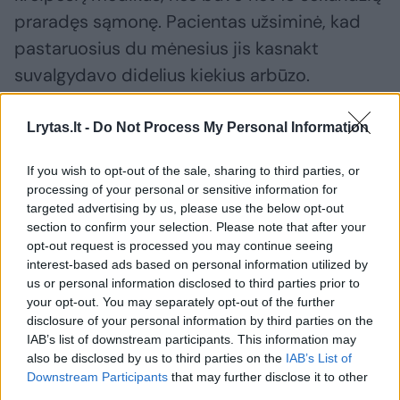
praradęs sąmonę. Pacientas užsiminė, kad
pastaruosius du mėnesius jis kasnakt
suvalgydavo didelius kiekius arbūzo.
Lrytas.lt -
Do Not Process My Personal Information
Gydytojai patarė jam sumažinti arbūzų
suvartojimą ir hiperkalemija nepasikartojo.
If you wish to opt-out of the sale, sharing to third parties, or
processing of your personal or sensitive information for
targeted advertising by us, please use the below opt-out
3. Gali padidinti cukraus kiekį kraujyje
section to confirm your selection. Please note that after your
opt-out request is processed you may continue seeing
interest-based ads based on personal information utilized by
Nors arbūzas turi aukštą glikeminį indeksą
us or personal information disclosed to third parties prior to
(GI) – nuo 74 iki 80 šimto balų skalėje – jo
your opt-out. You may separately opt-out of the further
disclosure of your personal information by third parties on the
glikeminė apkrova (GA) yra žema, apie 5
IAB’s list of downstream participants. This information may
(vertė virš 20 laikoma aukšta).
also be disclosed by us to third parties on the
IAB’s List of
Downstream Participants
that may further disclose it to other
third parties.