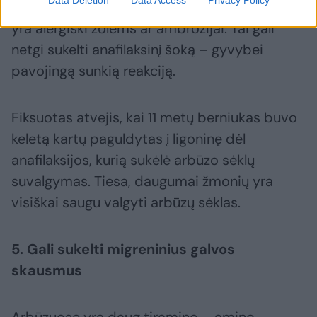
alerginė reakcija į arbūzą, ypač tiems, kurie
yra alergiški žolėms ar ambrozijai. Tai gali
netgi sukelti anafilaksinį šoką – gyvybei
pavojingą sunkią reakciją.
Fiksuotas atvejis, kai 11 metų berniukas buvo
keletą kartų paguldytas į ligoninę dėl
anafilaksijos, kurią sukėlė arbūzo sėklų
suvalgymas. Tiesa, daugumai žmonių yra
visiškai saugu valgyti arbūzų sėklas.
5. Gali sukelti migreninius galvos
skausmus