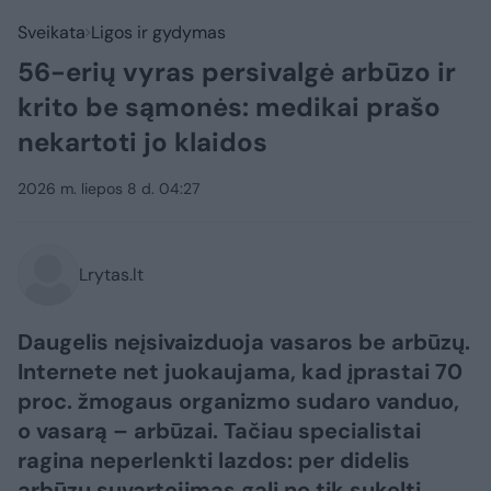
Sveikata
Ligos ir gydymas
56-erių vyras persivalgė arbūzo ir
krito be sąmonės: medikai prašo
nekartoti jo klaidos
2026 m. liepos 8 d. 04:27
Lrytas.lt
Daugelis neįsivaizduoja vasaros be arbūzų.
Internete net juokaujama, kad įprastai 70
proc. žmogaus organizmo sudaro vanduo,
o vasarą – arbūzai. Tačiau specialistai
ragina neperlenkti lazdos: per didelis
arbūzų suvartojimas gali ne tik sukelti