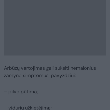
Arbūzų vartojimas gali sukelti nemalonius
žarnyno simptomus, pavyzdžiui:
– pilvo pūtimą;
– vidurių užkietėjimą;