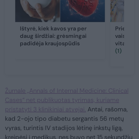
Ištyrė, kiek kavos yra per
Priešnuo
daug širdžiai: grėsmingai
vaistinin
padidėja kraujospūdis
vitamina
(1)
Žurnale „Annals of Internal Medicine: Clinical
Cases“ net publikuotas tyrimas, kuriame
pristatyti 3 klinikiniai atvejai.
Antai, rašoma,
kad 2-ojo tipo diabetu sergantis 56 metų
vyras, turintis IV stadijos lėtinę inkstų ligą,
kreipėsi į medikus, nes buvo net 15 sekundžių