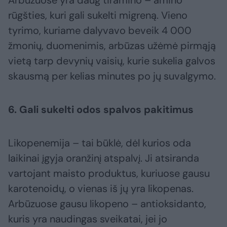
Arbūzuose yra daug tiramino – amino
rūgšties, kuri gali sukelti migreną. Vieno
tyrimo, kuriame dalyvavo beveik 4 000
žmonių, duomenimis, arbūzas užėmė pirmąją
vietą tarp devynių vaisių, kurie sukelia galvos
skausmą per kelias minutes po jų suvalgymo.
6. Gali sukelti odos spalvos pakitimus
Likopenemija – tai būklė, dėl kurios oda
laikinai įgyja oranžinį atspalvį. Ji atsiranda
vartojant maisto produktus, kuriuose gausu
karotenoidų, o vienas iš jų yra likopenas.
Arbūzuose gausu likopeno – antioksidanto,
kuris yra naudingas sveikatai, jei jo