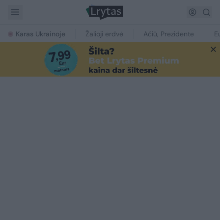
Karas Ukrainoje
Žalioji erdvė
Ačiū, Prezidente
E