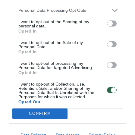
Gliukozės apkrova atsižvelgia tiek į GI, tiek į
Personal Data Processing Opt Outs
maisto produkte esančių angliavandenių
I want to opt-out of the Sharing of my
kiekį, siekiant įvertinti, kaip greitai ir kiek
personal data.
Opted In
maistas padidina cukraus kiekį kraujyje.
I want to opt-out of the Sale of my
Personal Data.
Nors valgant didelius arbūzo kiekius cukraus
Opted In
kiekis kraujyje gali staigiai pakilti, didelis
I want to opt-out of processing my
Personal Data for Targeted Advertising.
arbūzo vandens kiekis ir maža GL leidžia jį
Opted In
saugiai vartoti diabetu sergantiems
I want to opt-out of Collection, Use,
žmonėms, jei išlaikomas saikas.
Retention, Sale, and/or Sharing of my
Personal Data that Is Unrelated with the
Purposes for which it was collected.
Opted Out
4. Gali sukelti sunkią alerginę reakciją
CONFIRM
Nors tai nutinka retai, bet gali pasireikšti
Data Deletion
Data Access
Privacy Policy