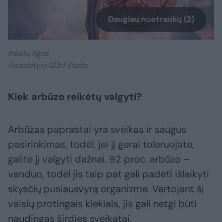
Daugiau nuotraukų (2)
Inkstų ligos
Asociatyvi 123rf iliustr.
Kiek arbūzo reikėtų valgyti?
Arbūzas paprastai yra sveikas ir saugus
pasirinkimas, todėl, jei jį gerai toleruojate,
galite jį valgyti dažnai. 92 proc. arbūzo –
vanduo, todėl jis taip pat gali padėti išlaikyti
skysčių pusiausvyrą organizme. Vartojant šį
vaisių protingais kiekiais, jis gali netgi būti
naudingas širdies sveikatai.