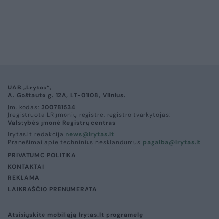
UAB „Lrytas“,
A. Goštauto g. 12A, LT-01108, Vilnius.
Įm. kodas:
300781534
Įregistruota LR įmonių registre, registro tvarkytojas:
Valstybės įmonė Registrų centras
lrytas.lt redakcija
news@lrytas.lt
Pranešimai apie techninius nesklandumus
pagalba@lrytas.lt
PRIVATUMO POLITIKA
KONTAKTAI
REKLAMA
LAIKRAŠČIO PRENUMERATA
Atsisiųskite mobiliąją lrytas.lt programėlę