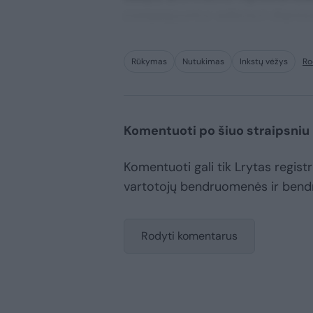
consequuntur adipisci digni
Rūkymas
Nutukimas
Inkstų vėžys
Ro
Komentuoti po šiuo straipsniu
Komentuoti gali tik Lrytas registru
vartotojų bendruomenės ir bend
Rodyti komentarus