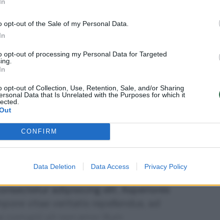
In
1
uo
Eur / mėn.
o opt-out of the Sale of my Personal Data.
In
to opt-out of processing my Personal Data for Targeted
ing.
Prenumeruoti
In
o opt-out of Collection, Use, Retention, Sale, and/or Sharing
ersonal Data that Is Unrelated with the Purposes for which it
lected.
Out
CONFIRM
prenumeratorius?
Prisijunkite
i prenumeratos planai
Data Deletion
Data Access
Privacy Policy
nsectetur adipisicing elit. Asperiores
mpore vitae veritatis repellendus, ad
corrupti sit non error illum