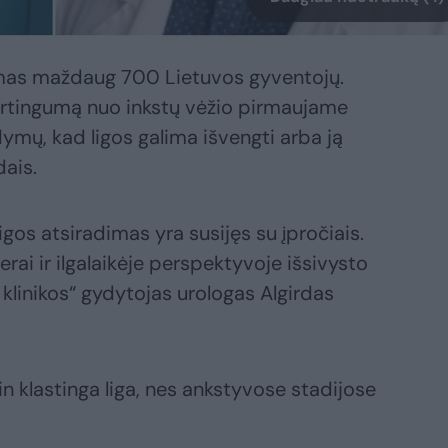
mas maždaug 700 Lietuvos gyventojų.
mirtingumą nuo inkstų vėžio pirmaujame
ymų, kad ligos galima išvengti arba ją
ais.
igos atsiradimas yra susijęs su įpročiais.
ai ir ilgalaikėje perspektyvoje išsivysto
klinikos“ gydytojas urologas Algirdas
tin klastinga liga, nes ankstyvose stadijose