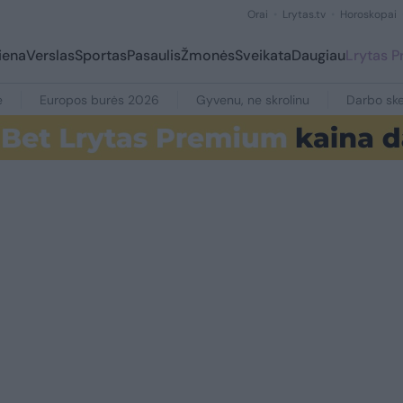
Orai
Lrytas.tv
Horoskopai
iena
Verslas
Sportas
Pasaulis
Žmonės
Sveikata
Daugiau
Lrytas 
e
Europos burės 2026
Gyvenu, ne skrolinu
Darbo ske