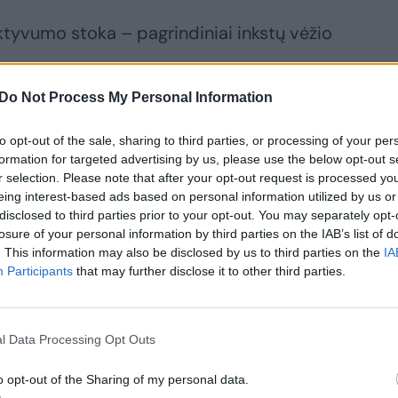
ktyvumo stoka – pagrindiniai inkstų vėžio
Do Not Process My Personal Information
gali mūsų klimatas, mitybos ypatumai“, –
to opt-out of the sale, sharing to third parties, or processing of your per
jas urologas Marius Snicorius.
formation for targeted advertising by us, please use the below opt-out s
r selection. Please note that after your opt-out request is processed y
eing interest-based ads based on personal information utilized by us or
disclosed to third parties prior to your opt-out. You may separately opt-
losure of your personal information by third parties on the IAB’s list of
. This information may also be disclosed by us to third parties on the
IA
ite skaityti
Participants
that may further disclose it to other third parties.
toliau?
l Data Processing Opt Outs
e prie mūsų bendruomenės
o opt-out of the Sharing of my personal data.
ite prenumeratoriumi