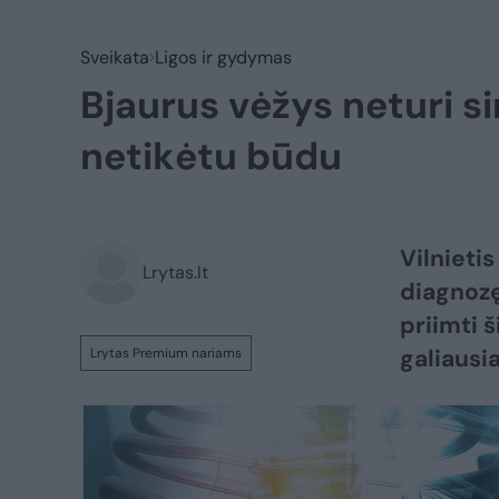
Sveikata
Ligos ir gydymas
Bjaurus vėžys neturi s
netikėtu būdu
Vilnieti
Lrytas.lt
diagnozę
priimti š
galiausia
Lrytas Premium nariams