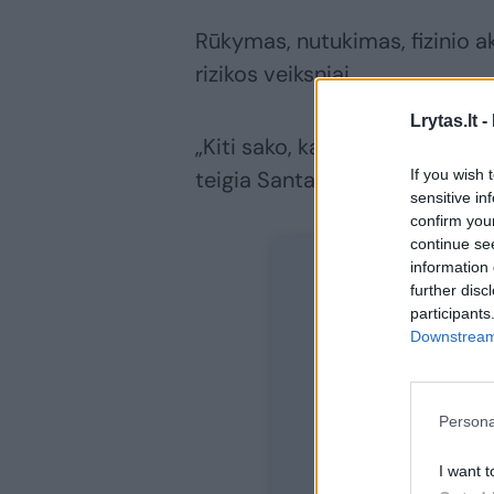
Rūkymas, nutukimas, fizinio a
rizikos veiksniai.
Lrytas.lt -
„Kiti sako, kad įtakos turėti 
If you wish 
teigia Santaros klinikų gydyto
sensitive in
confirm you
continue se
information 
further disc
participants
Nor
Downstream 
Persona
Prisijunkit
I want t
ir tapk