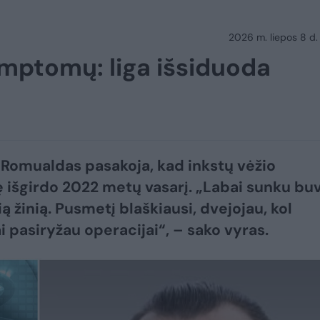
2026 m. liepos 8 d.
imptomų: liga išsiduoda
s Romualdas pasakoja, kad inkstų vėžio
 išgirdo 2022 metų vasarį. „Labai sunku bu
ią žinią. Pusmetį blaškiausi, dvejojau, kol
i pasiryžau operacijai“, – sako vyras.