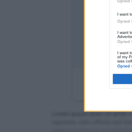
Opted 
Vos n
I want t
Opted 
I want 
Advertis
Opted 
I want t
of my P
was col
Opted 
Jau esate 
Kit
Lorem ipsum dolor sit amet co
sapiente, odio officiis sed te
saepe architecto repudiandae 