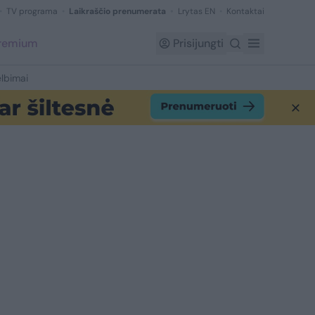
TV programa
Laikraščio prenumerata
Lrytas EN
Kontaktai
Premium
Prisijungti
lbimai