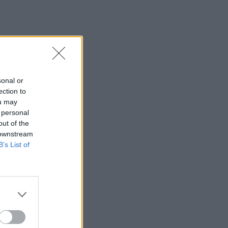
sonal or
ection to
ou may
 personal
out of the
 downstream
B’s List of