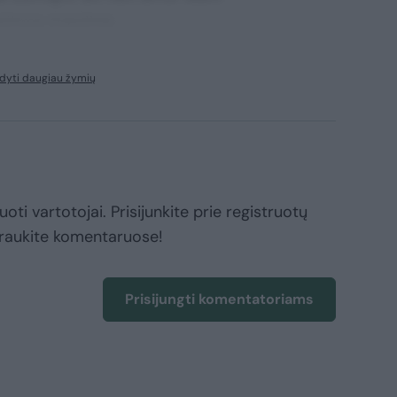
ssimos maxime.
dyti daugiau žymių
oti vartotojai. Prisijunkite prie registruotų
raukite komentaruose!
Prisijungti komentatoriams