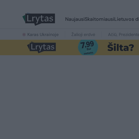
Naujausi
Skaitomiausi
Lietuvos d
Karas Ukrainoje
Žalioji erdvė
Ačiū, Prezident