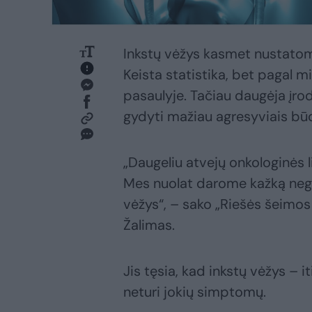
Inkstų vėžys kasmet nustato
Keista statistika, bet pagal 
pasaulyje. Tačiau daugėja įrod
gydyti mažiau agresyviais būd
„Daugeliu atvejų onkologinės l
Mes nuolat darome kažką neger
vėžys“, – sako „Riešės šeimos 
Žalimas.
Jis tęsia, kad inkstų vėžys – i
neturi jokių simptomų.