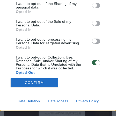
bakterijomis užteršto vandens dulksnos. Liga
I want to opt-out of the Sharing of my
personal data.
nėra perduodama vienam žmogui nuo kito ar
Opted In
geriant vandenį. Šios ligos galima išvengti, jei
I want to opt-out of the Sale of my
nuolat būtų palaikoma ne žemesnė 50
Personal Data.
Opted In
laipsnių temperatūra visuose vartotojų
čiaupuose, pažymi visuomenės sveikatos
I want to opt-out of processing my
Personal Data for Targeted Advertising.
specialistai.
Opted In
I want to opt-out of Collection, Use,
Retention, Sale, and/or Sharing of my
Personal Data that Is Unrelated with the
Purposes for which it was collected.
Opted Out
CONFIRM
Data Deletion
Data Access
Privacy Policy