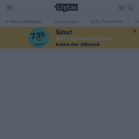
Karas Ukrainoje
Žalioji erdvė
Ačiū, Prezidente
E