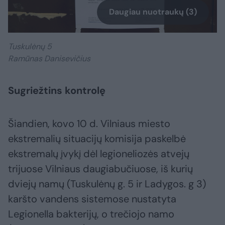
Daugiau nuotraukų (3)
Tuskulėnų 5
Ramūnas Danisevičius
Sugriežtins kontrolę
Šiandien, kovo 10 d. Vilniaus miesto
ekstremalių situacijų komisija paskelbė
ekstremalų įvykį dėl legioneliozės atvejų
trijuose Vilniaus daugiabučiuose, iš kurių
dviejų namų (Tuskulėnų g. 5 ir Ladygos. g 3)
karšto vandens sistemose nustatyta
Legionella bakterijų, o trečiojo namo