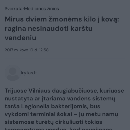
Sveikata
Medicinos žinios
Mirus dviem žmonėms kilo į kovą:
ragina nesinaudoti karštu
vandeniu
2017 m. kovo 10 d. 12:58
lrytas.lt
Trijuose Vilniaus daugiabučiuose, kuriuose
nustatyta ar įtariama vandens sistemų
tarša Legionella bakterijomis, bus
vykdomi terminiai šokai – jų metu namų
sistemose turėtų cirkuliuoti tokios
temperatūros vanduo, kad pavojingos