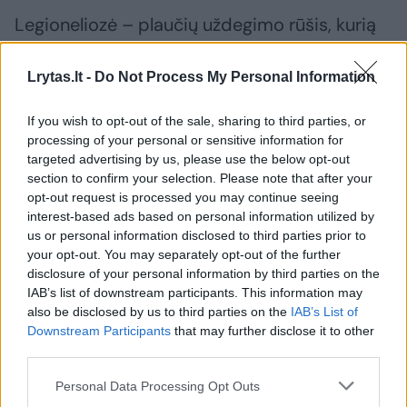
Legioneliozė – plaučių uždegimo rūšis, kurią
sukelia Legionella bakterijos. Maždaug vienas
iš dešimties susirgusiųjų šia liga miršta. Šios
Lrytas.lt -
Do Not Process My Personal Information
bakterijos plinta per vandens dulksną
If you wish to opt-out of the sale, sharing to third parties, or
(aerozolius), dažniausiai dėl netinkamai
processing of your personal or sensitive information for
prižiūrimos ar sukonstruotos vandentiekio
targeted advertising by us, please use the below opt-out
section to confirm your selection. Please note that after your
sistemos. Legionella bakterijos dauginasi 20
opt-out request is processed you may continue seeing
– 50 laipsnių Celsijaus temperatūros
interest-based ads based on personal information utilized by
us or personal information disclosed to third parties prior to
vandenyje, o aukštesnėje nei 50 laipsnių
your opt-out. You may separately opt-out of the further
temperatūroje bakterijos gyvuoja, tačiau
disclosure of your personal information by third parties on the
nebesidaugina. Legionella bakterijos žūva, kai
IAB’s list of downstream participants. This information may
also be disclosed by us to third parties on the
IAB’s List of
vandens temperatūra pakyla virš 65 laipsnių.
Downstream Participants
that may further disclose it to other
third parties.
Legionelioze galima užsikrėsti įkvėpus
Personal Data Processing Opt Outs