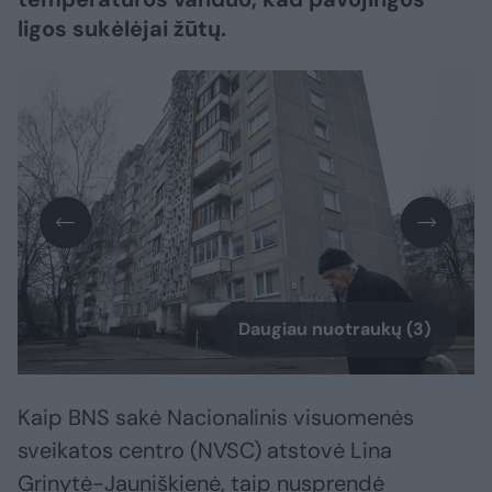
ligos sukėlėjai žūtų.
Daugiau nuotraukų (3)
Kaip BNS sakė Nacionalinis visuomenės
sveikatos centro (NVSC) atstovė Lina
Grinytė-Jauniškienė, taip nusprendė