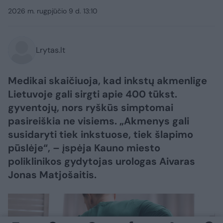
2026 m. rugpjūčio 9 d. 13:10
Lrytas.lt
Medikai skaičiuoja, kad inkstų akmenlige
Lietuvoje gali sirgti apie 400 tūkst.
gyventojų, nors ryškūs simptomai
pasireiškia ne visiems. „Akmenys gali
susidaryti tiek inkstuose, tiek šlapimo
pūslėje“, – įspėja Kauno miesto
poliklinikos gydytojas urologas Aivaras
Jonas Matjošaitis.