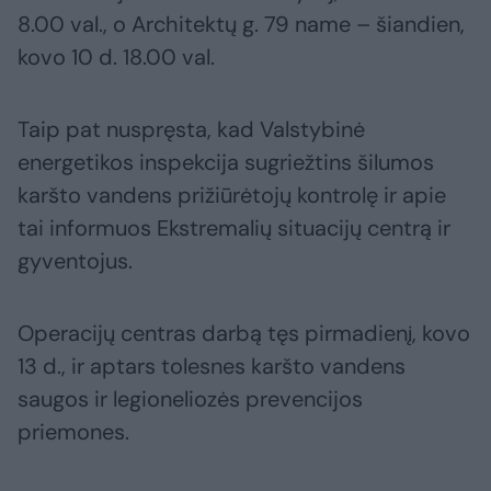
8.00 val., o Architektų g. 79 name – šiandien,
kovo 10 d. 18.00 val.
Taip pat nuspręsta, kad Valstybinė
energetikos inspekcija sugriežtins šilumos
karšto vandens prižiūrėtojų kontrolę ir apie
tai informuos Ekstremalių situacijų centrą ir
gyventojus.
Operacijų centras darbą tęs pirmadienį, kovo
13 d., ir aptars tolesnes karšto vandens
saugos ir legioneliozės prevencijos
priemones.