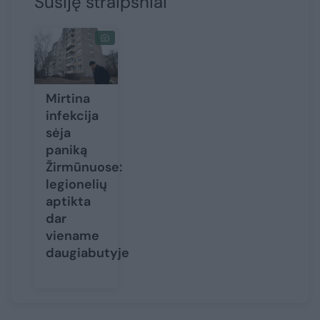
Susiję straipsniai
Mirtina
infekcija
sėja
paniką
Žirmūnuose:
legionelių
aptikta
dar
viename
daugiabutyje