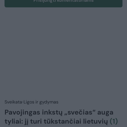
Prisijungti komentatoriams
Sveikata
Ligos ir gydymas
Pavojingas inkstų „svečias“ auga
tyliai: jį turi tūkstančiai lietuvių
(1)