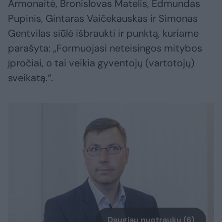
Armonaitė, Bronislovas Matelis, Edmundas
Pupinis, Gintaras Vaičekauskas ir Simonas
Gentvilas siūlė išbraukti ir punktą, kuriame
parašyta: „Formuojasi neteisingos mitybos
įpročiai, o tai veikia gyventojų (vartotojų)
sveikatą.“.
Daugiau nuotraukų (6)