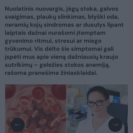
Nuolatinis nuovargis, jėgų stoka, galvos
svaigimas, plaukų slinkimas, blyški oda,
neramių kojų sindromas ar dusulys lipant
laiptais dažnai nurašomi įtemptam
gyvenimo ritmui, stresui ar miego
trūkumui. Vis dėlto šie simptomai gali
įspėti mus apie vieną dažniausių kraujo
sutrikimų – geležies stokos anemiją,
rašoma pranešime žiniasklaidai.