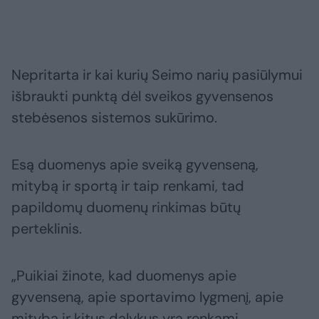
Nepritarta ir kai kurių Seimo narių pasiūlymui
išbraukti punktą dėl sveikos gyvensenos
stebėsenos sistemos sukūrimo.
Esą duomenys apie sveiką gyvenseną,
mitybą ir sportą ir taip renkami, tad
papildomų duomenų rinkimas būtų
perteklinis.
„Puikiai žinote, kad duomenys apie
gyvenseną, apie sportavimo lygmenį, apie
mitybą ir kitus dalykus yra renkami.