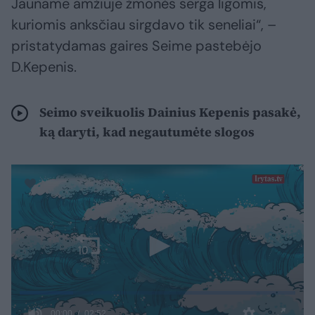
Jauname amžiuje žmonės serga ligomis,
kuriomis anksčiau sirgdavo tik seneliai“, –
pristatydamas gaires Seime pastebėjo
D.Kepenis.
Seimo sveikuolis Dainius Kepenis pasakė,
ką daryti, kad negautumėte slogos