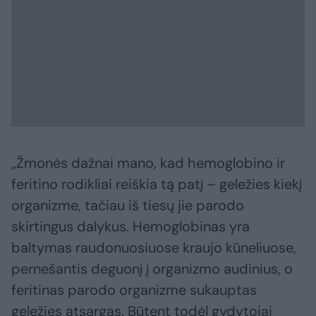
„Žmonės dažnai mano, kad hemoglobino ir
feritino rodikliai reiškia tą patį – geležies kiekį
organizme, tačiau iš tiesų jie parodo
skirtingus dalykus. Hemoglobinas yra
baltymas raudonuosiuose kraujo kūneliuose,
pernešantis deguonį į organizmo audinius, o
feritinas parodo organizme sukauptas
geležies atsargas. Būtent todėl gydytojai