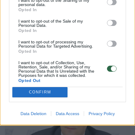
aktyvumą. Dabar yra tam skirti įrankiai. Ar
I want to opt-out of the Sharing of my
personal data.
tikrai būtina valdžios institucijoms tą žinoti?
Opted In
Nemanau“, – kalbėjo parlamentarė
I want to opt-out of the Sale of my
Personal Data.
A.Armonaitė.
Opted In
I want to opt-out of processing my
Personal Data for Targeted Advertising.
Seimo narė pastebėjo, kad abejonių kelia ir
Opted In
tai, kaip toks pasiūlymas bus įgyvendintas
I want to opt-out of Collection, Use,
praktiškai, ar nebus nueita iki absurdo.
Retention, Sale, and/or Sharing of my
Personal Data that Is Unrelated with the
Purposes for which it was collected.
Opted Out
CONFIRM
Data Deletion
Data Access
Privacy Policy