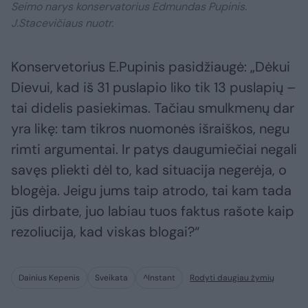
Seimo narys konservatorius Edmundas Pupinis.
J.Stacevičiaus nuotr.
Konservetorius E.Pupinis pasidžiaugė: „Dėkui
Dievui, kad iš 31 puslapio liko tik 13 puslapių –
tai didelis pasiekimas. Tačiau smulkmenų dar
yra likę: tam tikros nuomonės išraiškos, negu
rimti argumentai. Ir patys daugumiečiai negali
savęs pliekti dėl to, kad situacija negerėja, o
blogėja. Jeigu jums taip atrodo, tai kam tada
jūs dirbate, juo labiau tuos faktus rašote kaip
rezoliucija, kad viskas blogai?“
Dainius Kepenis
Sveikata
^Instant
Rodyti daugiau žymių