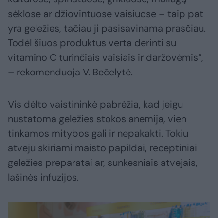
sėklose ar džiovintuose vaisiuose – taip pat
yra geležies, tačiau ji pasisavinama prasčiau.
Todėl šiuos produktus verta derinti su
vitamino C turinčiais vaisiais ir daržovėmis“,
– rekomenduoja V. Bečelytė.
Vis dėlto vaistininkė pabrėžia, kad jeigu
nustatoma geležies stokos anemija, vien
tinkamos mitybos gali ir nepakakti. Tokiu
atveju skiriami maisto papildai, receptiniai
geležies preparatai ar, sunkesniais atvejais,
lašinės infuzijos.