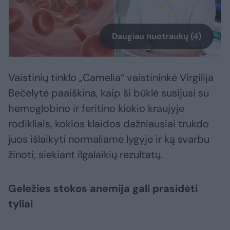
Daugiau nuotraukų (4)
Vaistinių tinklo „Camelia“ vaistininkė Virgilija
Bečelytė paaiškina, kaip ši būklė susijusi su
hemoglobino ir feritino kiekio kraujyje
rodikliais, kokios klaidos dažniausiai trukdo
juos išlaikyti normaliame lygyje ir ką svarbu
žinoti, siekiant ilgalaikių rezultatų.
Geležies stokos anemija gali prasidėti
tyliai