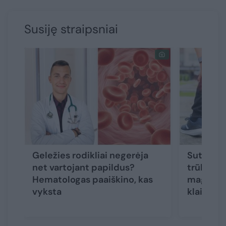
Susiję straipsniai
Geležies rodikliai negerėja
Sutraukė
net vartojant papildus?
trūkčioja
Hematologas paaiškino, kas
magnio p
vyksta
klaida