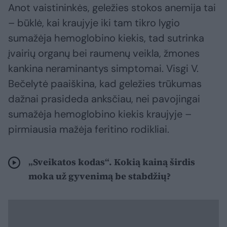
Anot vaistininkės, geležies stokos anemija tai
– būklė, kai kraujyje iki tam tikro lygio
sumažėja hemoglobino kiekis, tad sutrinka
įvairių organų bei raumenų veikla, žmones
kankina neraminantys simptomai. Visgi V.
Bečelytė paaiškina, kad geležies trūkumas
dažnai prasideda anksčiau, nei pavojingai
sumažėja hemoglobino kiekis kraujyje –
pirmiausia mažėja feritino rodikliai.
„Sveikatos kodas“. Kokią kainą širdis
moka už gyvenimą be stabdžių?