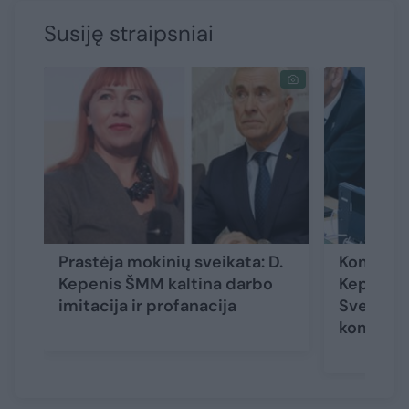
Susiję straipsniai
Prastėja mokinių sveikata: D.
Konservat
Kepenis ŠMM kaltina darbo
Kepenio
imitacija ir profanacija
Sveikos
komisijo