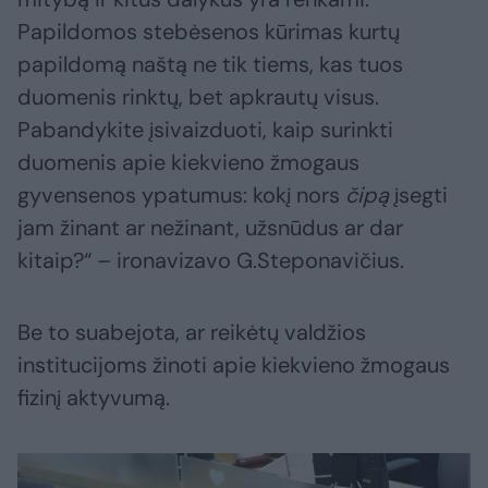
Papildomos stebėsenos kūrimas kurtų
papildomą naštą ne tik tiems, kas tuos
duomenis rinktų, bet apkrautų visus.
Pabandykite įsivaizduoti, kaip surinkti
duomenis apie kiekvieno žmogaus
gyvensenos ypatumus: kokį nors
čipą
įsegti
jam žinant ar nežinant, užsnūdus ar dar
kitaip?“ – ironavizavo G.Steponavičius.
Be to suabejota, ar reikėtų valdžios
institucijoms žinoti apie kiekvieno žmogaus
fizinį aktyvumą.