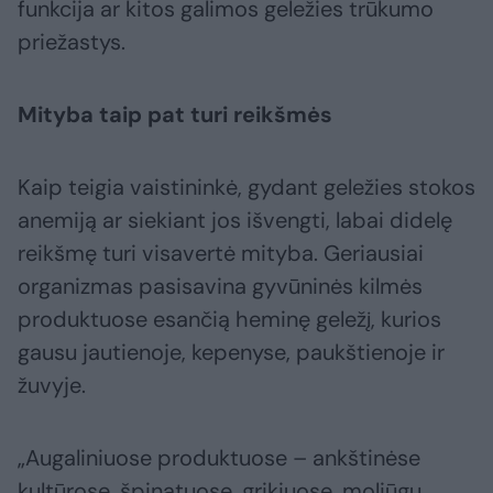
funkcija ar kitos galimos geležies trūkumo
priežastys.
Mityba taip pat turi reikšmės
Kaip teigia vaistininkė, gydant geležies stokos
anemiją ar siekiant jos išvengti, labai didelę
reikšmę turi visavertė mityba. Geriausiai
organizmas pasisavina gyvūninės kilmės
produktuose esančią heminę geležį, kurios
gausu jautienoje, kepenyse, paukštienoje ir
žuvyje.
„Augaliniuose produktuose – ankštinėse
kultūrose, špinatuose, grikiuose, moliūgų