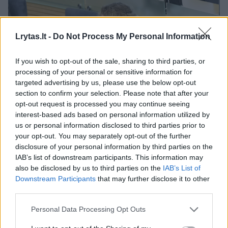
Lrytas.lt -
Do Not Process My Personal Information
If you wish to opt-out of the sale, sharing to third parties, or
processing of your personal or sensitive information for
targeted advertising by us, please use the below opt-out
section to confirm your selection. Please note that after your
Daugiau nuotraukų (6)
opt-out request is processed you may continue seeing
interest-based ads based on personal information utilized by
us or personal information disclosed to third parties prior to
your opt-out. You may separately opt-out of the further
Seimo narė Aušrinė Armonaitė.
disclosure of your personal information by third parties on the
D.Umbraso nuotr.
IAB’s list of downstream participants. This information may
also be disclosed by us to third parties on the
IAB’s List of
Downstream Participants
that may further disclose it to other
„Iš tikrųjų įdomu, kai valdžios institucijos
third parties.
stebės ir analizuos žmonių fizinį aktyvumą.
Personal Data Processing Opt Outs
Mes kiekvienas galime stebėti savo fizinį