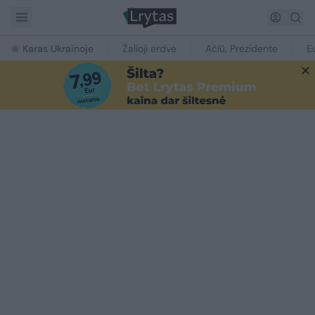
Karas Ukrainoje
Žalioji erdvė
Ačiū, Prezidente
E