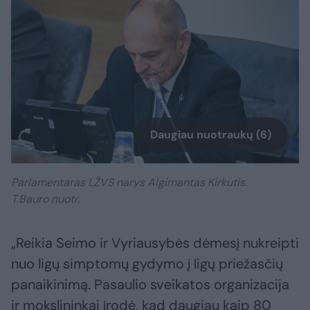
Daugiau nuotraukų (6)
Parlamentaras LŽVS narys Algimantas Kirkutis.
T.Bauro nuotr.
„Reikia Seimo ir Vyriausybės dėmesį nukreipti
nuo ligų simptomų gydymo į ligų priežasčių
panaikinimą. Pasaulio sveikatos organizacija
ir mokslininkai įrodė, kad daugiau kaip 80