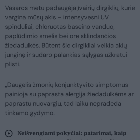
Vasaros metu padaugėja įvairių dirgiklių, kurie
vargina mūsų akis – intensyvesni UV
spinduliai, chloruotas baseino vanduo,
paplūdimio smėlis bei ore sklindančios
žiedadulkės. Būtent šie dirgikliai veikia akių
junginę ir sudaro palankias sąlygas užkratui
plisti.
„Daugelis žmonių konjunktyvito simptomus
painioja su paprasta alergija žiedadulkėms ar
paprastu nuovargiu, tad laiku nepradeda
tinkamo gydymo.
Neišvengiami pokyčiai: patarimai, kaip