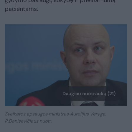
gydymo paslaugų kokybę ir prieinamumą
pacientams.
Daugiau nuotraukų (21)
Sveikatos apsaugos ministras Aurelijus Veryga.
R.Danisevičiaus nuotr.