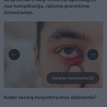
nuo komplikacijų, rašoma pranešime
žiniasklaidai.
Daugiau nuotraukų (2)
Kodėl vasarą konjunktyvitas dažnesnis?