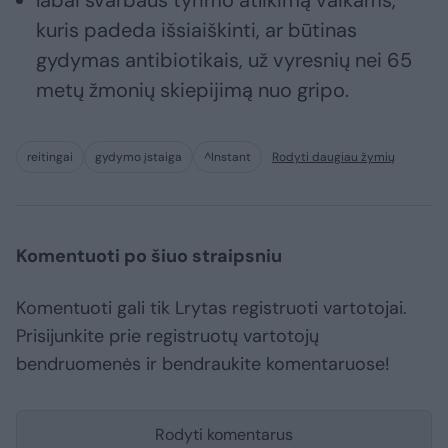
labai svarbaus tyrimo atlikimą vaikams,
kuris padeda išsiaiškinti, ar būtinas
gydymas antibiotikais, už vyresnių nei 65
metų žmonių skiepijimą nuo gripo.
reitingai
gydymo įstaiga
^Instant
Rodyti daugiau žymių
Komentuoti po šiuo straipsniu
Komentuoti gali tik Lrytas registruoti vartotojai.
Prisijunkite prie registruotų vartotojų
bendruomenės ir bendraukite komentaruose!
Rodyti komentarus