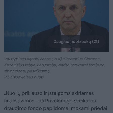
Daugiau nuotraukų (21)
Valstybinės ligonių kasos (VLK) direktorius Gintaras
Kacevičius teigia, kad įstaigų darbo rezultatai lemia ne
tik pacientų pasitikėjimą.
R.Danisevičiaus nuotr.
„Nuo jų priklauso ir įstaigoms skiriamas
finansavimas – iš Privalomojo sveikatos
draudimo fondo papildomai mokami priedai