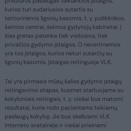
priežiūros paslaugas teikiančios įstaigos,
kurios turi sudariusios sutartis su
teritorinėmis ligonių kasomis, t. y. poliklinikos,
šeimos centrai, šeimos gydytojų kabinetai. Į
šias gretas patenka tiek viešosios, tiek
privačios gydymo įstaigos. O nevertinamos
yra tos įstaigos, kurios neturi sutarčių su
ligonių kasomis. Įstaigas reitinguoja VLK.
Tai yra pirmasis mūsų šalies gydymo įstaigų
reitingavimo etapas, kuomet startuojame su
kokybiniais reitingais, t. y. viešai bus matomi
rezultatai, kurie rodo pacientams teikiamų
paslaugų kokybę. Jie bus skelbiami VLK
interneto svetainėje ir viešai prieinami