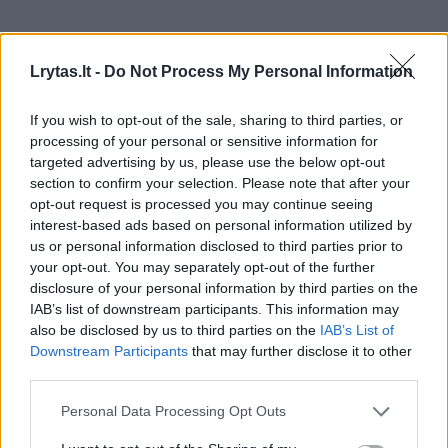
Viena grafa parodo nacionalinį vidurkį.
Lrytas.lt -
Do Not Process My Personal Information
Įstaigos, kurios viršys šį vidukį, bus
skatinamos finansiškai.
If you wish to opt-out of the sale, sharing to third parties, or
processing of your personal or sensitive information for
targeted advertising by us, please use the below opt-out
Naudinga ir patiems medikams
section to confirm your selection. Please note that after your
opt-out request is processed you may continue seeing
interest-based ads based on personal information utilized by
LSMU Šeimos klinikos šeimos gydytojos
us or personal information disclosed to third parties prior to
your opt-out. You may separately opt-out of the further
Aušrinės Kontrimienės teigimu, labai svarbu,
disclosure of your personal information by third parties on the
kad nuo šiol medikai turės galimybę matyti
IAB’s list of downstream participants. This information may
also be disclosed by us to third parties on the
IAB’s List of
savo individualų rezultatą, siekiant nustatytų
Downstream Participants
that may further disclose it to other
kokybės rodiklių. Tai naudinga tiek gydymo
third parties.
įstaigų vadovams, tiek patiems medikams.
Personal Data Processing Opt Outs