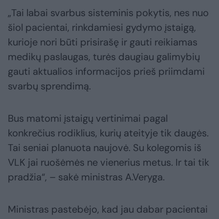
„Tai labai svarbus sisteminis pokytis, nes nuo
šiol pacientai, rinkdamiesi gydymo įstaigą,
kurioje nori būti prisirašę ir gauti reikiamas
medikų paslaugas, turės daugiau galimybių
gauti aktualios informacijos prieš priimdami
svarbų sprendimą.
Bus matomi įstaigų vertinimai pagal
konkrečius rodiklius, kurių ateityje tik daugės.
Tai seniai planuota naujovė. Su kolegomis iš
VLK jai ruošėmės ne vienerius metus. Ir tai tik
pradžia“, – sakė ministras A.Veryga.
Ministras pastebėjo, kad jau dabar pacientai