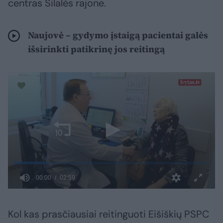
centras Šilalės rajone.
Naujovė – gydymo įstaigą pacientai galės
išsirinkti patikrinę jos reitingą
Kol kas prasčiausiai reitinguoti Eišiškių PSPC