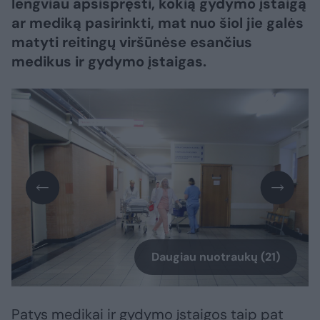
lengviau apsispręsti, kokią gydymo įstaigą
ar mediką pasirinkti, mat nuo šiol jie galės
matyti reitingų viršūnėse esančius
medikus ir gydymo įstaigas.
Daugiau nuotraukų (21)
Patys medikai ir gydymo įstaigos taip pat