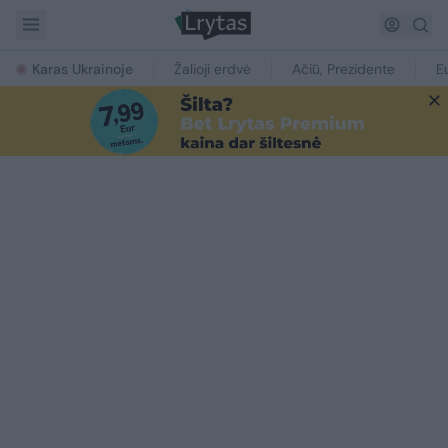
Karas Ukrainoje
Žalioji erdvė
Ačiū, Prezidente
E