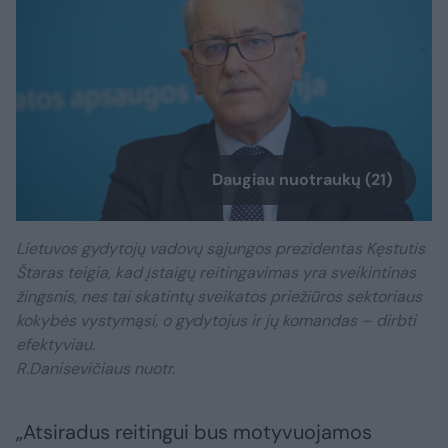
Daugiau nuotraukų (21)
Lietuvos gydytojų vadovų sąjungos prezidentas Kęstutis
Štaras teigia, kad įstaigų reitingavimas yra sveikintinas
žingsnis, nes tai skatintų sveikatos priežiūros sektoriaus
kokybės vystymąsi, o gydytojus ir jų komandas – dirbti
efektyviau.
R.Danisevičiaus nuotr.
„Atsiradus reitingui bus motyvuojamos