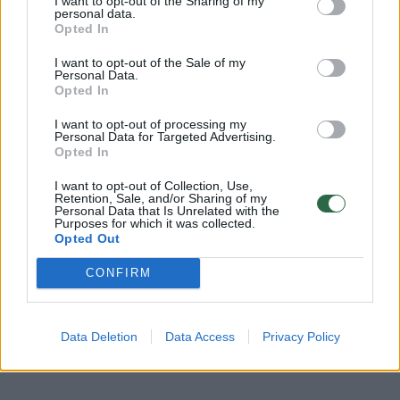
I want to opt-out of the Sharing of my
personal data.
Opted In
I want to opt-out of the Sale of my
Personal Data.
Opted In
I want to opt-out of processing my
Personal Data for Targeted Advertising.
Opted In
I want to opt-out of Collection, Use,
Retention, Sale, and/or Sharing of my
Daugiau nuotraukų (21)
Personal Data that Is Unrelated with the
Purposes for which it was collected.
Opted Out
LSMU Šeimos klinikos šeimos gydytojos Aušrinės
CONFIRM
Kontrimienės teigimu, labai svarbu, kad nuo šiol medikai
turės galimybę matyti savo individualų rezultatą,
siekiant nustatytų kokybės rodiklių.
Data Deletion
Data Access
Privacy Policy
R.Danisevičiaus nuotr.