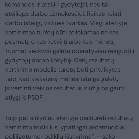
komandos ir atskiri gydytojai, nes tai
atsilieps darbo užmokesčiui. Reikės keisti
darbo įstaigų vidines tvarkas. Visgi ateityje
vertinimas turėtų būti atliekamas ne kas
pusmetį, o kas ketvirtį arba kas mėnesį.
Tuomet vadovai galėtų operatyviau reaguoti į
gydytojų darbo kokybę. Gerų rezultatų
vertinimo modelis turėtų būti pritaikytas
taip, kad kiekvieną mėnesį įstaiga galėtų
įsivertinti veiklos rezultatus ir už juos gauti
atlygį iš PSDF.
Taip pat siūlyčiau ateityje peržiūrėti rezultatų
vertinimo rodiklius, ypatingai akcentuočiau
poliligotumo rodiklių išskyrimą“, – sako