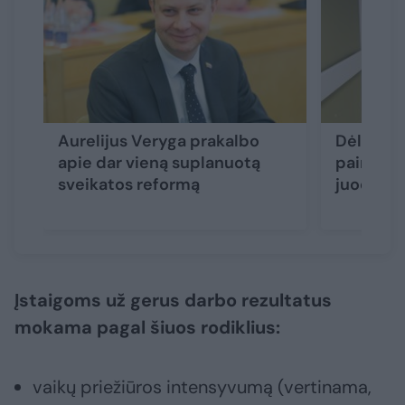
Aurelijus Veryga prakalbo
Dėl ligon
apie dar vieną suplanuotą
painiava:
sveikatos reformą
juodąjį s
Įstaigoms už gerus darbo rezultatus
mokama pagal šiuos rodiklius:
vaikų priežiūros intensyvumą (vertinama,