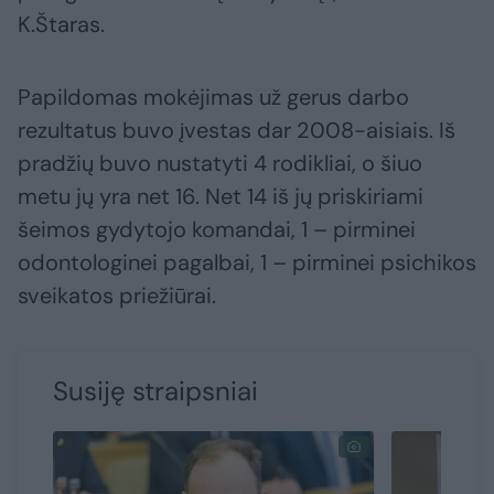
K.Štaras.
Papildomas mokėjimas už gerus darbo
rezultatus buvo įvestas dar 2008-aisiais. Iš
pradžių buvo nustatyti 4 rodikliai, o šiuo
metu jų yra net 16. Net 14 iš jų priskiriami
šeimos gydytojo komandai, 1 – pirminei
odontologinei pagalbai, 1 – pirminei psichikos
sveikatos priežiūrai.
Susiję straipsniai