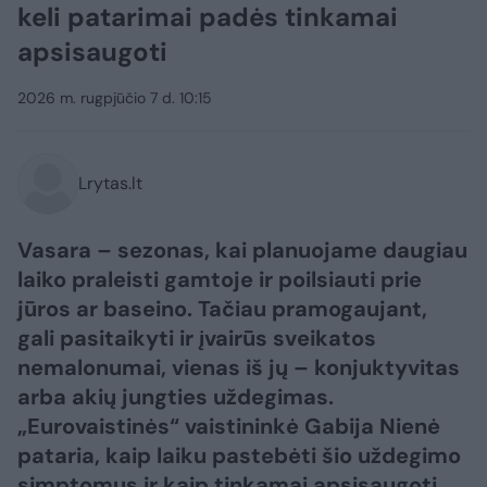
keli patarimai padės tinkamai
apsisaugoti
2026 m. rugpjūčio 7 d. 10:15
Lrytas.lt
Vasara – sezonas, kai planuojame daugiau
laiko praleisti gamtoje ir poilsiauti prie
jūros ar baseino. Tačiau pramogaujant,
gali pasitaikyti ir įvairūs sveikatos
nemalonumai, vienas iš jų – konjuktyvitas
arba akių jungties uždegimas.
„Eurovaistinės“ vaistininkė Gabija Nienė
pataria, kaip laiku pastebėti šio uždegimo
simptomus ir kaip tinkamai apsisaugoti