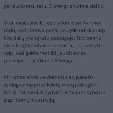
geriausių rezultatų. O stengtis turime dėl ko.
Štai naujausias Europos Komisijos tyrimas
rodo, kad Lietuva pagal daugelį rodiklių tarp
kitų šalių yra sąrašo pabaigoje. Tad turime
visi stengtis tobulinti sistemą, pertvarkyti
taip, kad galėtume kilti į aukštesnes
pozicijas“, – įsitikinęs A.Veryga.
Ministras atkreipė dėmesį, kad panašų
reitingavimą prieš keletą metų įsidiegė ir
britai. Tai gerokai gydymo įstaigų kokybę be
papildomų investicijų.