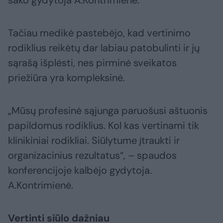
sako gydytoja A.Kontrimienė.
Tačiau medikė pastebėjo, kad vertinimo
rodiklius reikėtų dar labiau patobulinti ir jų
sąrašą išplėsti, nes pirminė sveikatos
priežiūra yra kompleksinė.
„Mūsų profesinė sąjunga paruošusi aštuonis
papildomus rodiklius. Kol kas vertinami tik
klinikiniai rodikliai. Siūlytume įtraukti ir
organizacinius rezultatus“, – spaudos
konferencijoje kalbėjo gydytoja.
A.Kontrimienė.
Vertinti siūlo dažniau