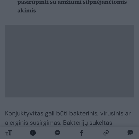
pasirūpinti su amžiumi silpnėjančiomis
akimis
Konjuktyvitas gali būti bakterinis, virusinis ar
alerginis susirgimas. Bakterijų sukeltas
konjuktyvitas dažniausiai pasižymi gelsvomis