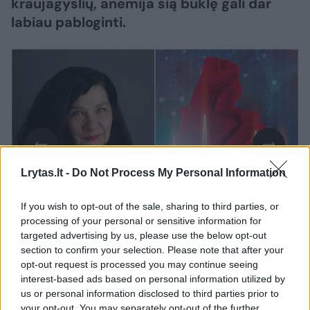
kraujagyslių, anemija šią būklę gali dar
labiau pabloginti.
Lrytas.lt -
Do Not Process My Personal Information
If you wish to opt-out of the sale, sharing to third parties, or
Daugiau nuotraukų (6)
processing of your personal or sensitive information for
targeted advertising by us, please use the below opt-out
section to confirm your selection. Please note that after your
„Anemija kitaip dar vadinama mažakraujyste.
opt-out request is processed you may continue seeing
interest-based ads based on personal information utilized by
Tai – būklė, kai įvertinus bendrą kraujo
us or personal information disclosed to third parties prior to
tyrimą, matome mažesnį hemoglobino kiekį,
your opt-out. You may separately opt-out of the further