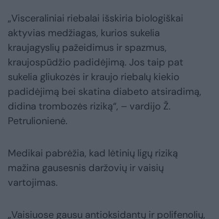
„Visceraliniai riebalai išskiria biologiškai
aktyvias medžiagas, kurios sukelia
kraujagyslių pažeidimus ir spazmus,
kraujospūdžio padidėjimą. Jos taip pat
sukelia gliukozės ir kraujo riebalų kiekio
padidėjimą bei skatina diabeto atsiradimą,
didina trombozės riziką“, – vardijo Ž.
Petrulionienė.
Medikai pabrėžia, kad lėtinių ligų riziką
mažina gausesnis daržovių ir vaisių
vartojimas.
„Vaisiuose gausu antioksidantų ir polifenolių,