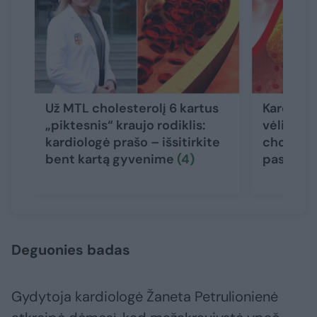
Už MTL cholesterolį 6 kartus
Kardiolo
„piktesnis“ kraujo rodiklis:
vėliavą: 
kardiologė prašo – išsitirkite
choleste
bent kartą gyvenime
(4)
paskutin
Deguonies badas
Gydytoja kardiologė Žaneta Petrulionienė