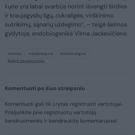
kurie yra labai svarbūs norint išvengti širdies
ir kraujagyslių ligų, cukraligės, virškinimo
sutrikimų, sąnarių uždegimo“, – teigė šeimos
gydytoja, endobiogenikė Vilma Jackevičienė.
anemija
mažakraujystė
krūtinės angina
Rodyti daugiau žymių
Komentuoti po šiuo straipsniu
Komentuoti gali tik Lrytas registruoti vartotojai.
Prisijunkite prie registruotų vartotojų
bendruomenės ir bendraukite komentaruose!