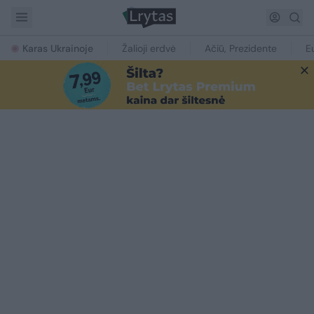
Karas Ukrainoje
Žalioji erdvė
Ačiū, Prezidente
E