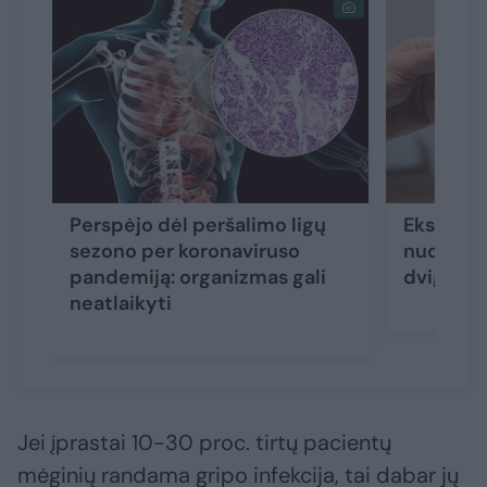
Perspėjo dėl peršalimo ligų
Eksperta
sezono per koronaviruso
nuo gripo
pandemiją: organizmas gali
dvigubą
neatlaikyti
Jei įprastai 10-30 proc. tirtų pacientų
mėginių randama gripo infekcija, tai dabar jų