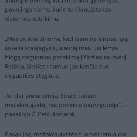
atkreipė dėmesį, kad mažakraujystė ypač
pavojinga tiems, kurie turi kraujotakos
sistemos sutrikimų.
„Mes puikiai žinome, kad išeminę širdies ligą
sukelia kraujagyslių siaurėjimas. Jis lemia
blogą deguonies patekimą į širdies raumenį.
Reiškia, širdies raumuo jau kenčia nuo
deguonies stygiaus.
Jei dar yra anemija, kitaip tariant –
mažakraujystė, tas poveikis padvigubėja“, –
pasakojo Ž. Petrulionienė.
Pasak jos, mažakraujystės tuomet lemia dar