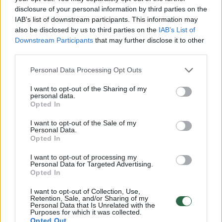
disclosure of your personal information by third parties on the
dažnai būna sumažėję ir eritrocitų.
IAB’s list of downstream participants. This information may
also be disclosed by us to third parties on the
IAB’s List of
Downstream Participants
that may further disclose it to other
Pagrindinė raudonųjų kraujo kūnelių funkcija –
third parties.
aprūpinti audinius deguonimi. Žmogus, kurio
Personal Data Processing Opt Outs
organizmui trūksta deguonies dažnai jaučia
I want to opt-out of the Sharing of my
dusulį.
personal data.
Opted In
Pirmas geležies stokos simptomas gali būti ir
I want to opt-out of the Sale of my
Personal Data.
sausi, trūkinėjantys, lūžinėjantys plaukai arba
Opted In
trapesni nagai“, – „Lietuvos ryto“ televizijos
I want to opt-out of processing my
Personal Data for Targeted Advertising.
laidoje „Sveikatos kodas“ sakė medicinos
Opted In
centro „Hila“ gydytoja hematologė Lina
I want to opt-out of Collection, Use,
Aleškevičienė.
Retention, Sale, and/or Sharing of my
Personal Data that Is Unrelated with the
Purposes for which it was collected.
Opted Out