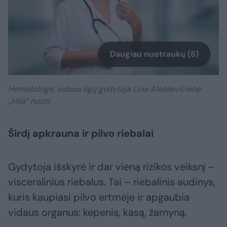
Daugiau nuotraukų (6)
Hematologė, vidaus ligų gydytoja Lina Aleškevičienė
„Hila“ nuotr.
Širdį apkrauna ir pilvo riebalai
Gydytoja išskyrė ir dar vieną rizikos veiksnį –
visceralinius riebalus. Tai – riebalinis audinys,
kuris kaupiasi pilvo ertmėje ir apgaubia
vidaus organus: kepenis, kasą, žarnyną.