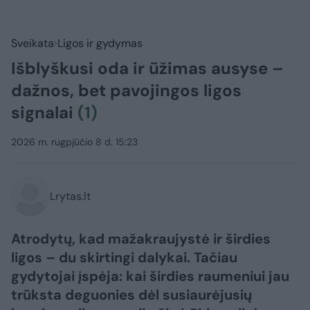
Sveikata
Ligos ir gydymas
Išblyškusi oda ir ūžimas ausyse –
dažnos, bet pavojingos ligos
signalai
(1)
2026 m. rugpjūčio 8 d. 15:23
Lrytas.lt
Atrodytų, kad mažakraujystė ir širdies
ligos – du skirtingi dalykai. Tačiau
gydytojai įspėja: kai širdies raumeniui jau
trūksta deguonies dėl susiaurėjusių