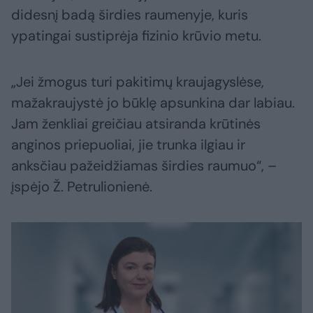
didesnį badą širdies raumenyje, kuris
ypatingai sustiprėja fizinio krūvio metu.
„Jei žmogus turi pakitimų kraujagyslėse,
mažakraujystė jo būklę apsunkina dar labiau.
Jam ženkliai greičiau atsiranda krūtinės
anginos priepuoliai, jie trunka ilgiau ir
anksčiau pažeidžiamas širdies raumuo“, –
įspėjo Ž. Petrulionienė.