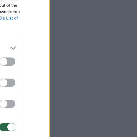
out of the
 downstream
B’s List of
sėjį