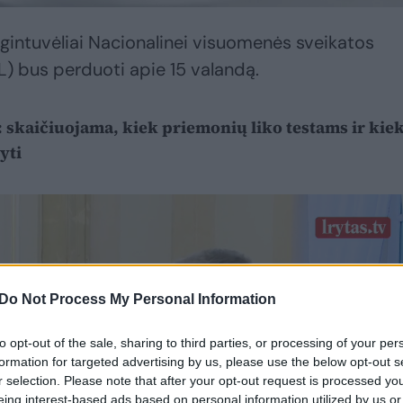
gintuvėliai Nacionalinei visuomenės sveikatos
L) bus perduoti apie 15 valandą.
 skaičiuojama, kiek priemonių liko testams ir kie
yti
Do Not Process My Personal Information
to opt-out of the sale, sharing to third parties, or processing of your per
formation for targeted advertising by us, please use the below opt-out s
r selection. Please note that after your opt-out request is processed y
eing interest-based ads based on personal information utilized by us or