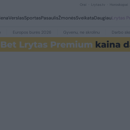
Orai
Lrytas.tv
Horoskopai
iena
Verslas
Sportas
Pasaulis
Žmonės
Sveikata
Daugiau
Lrytas 
e
Europos burės 2026
Gyvenu, ne skrolinu
Darbo ske