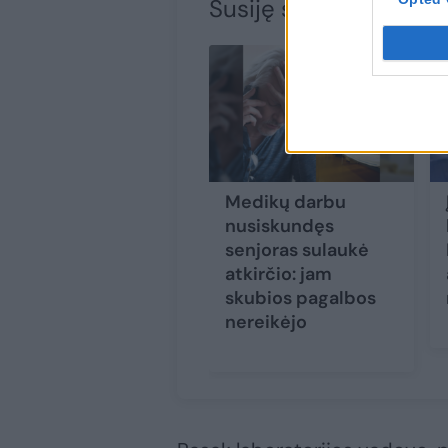
Susiję straipsniai
Medikų darbu
nusiskundęs
senjoras sulaukė
atkirčio: jam
skubios pagalbos
nereikėjo