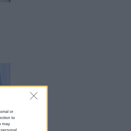
k
sonal or
ection to
ou may
 personal