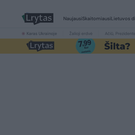
Naujausi
Skaitomiausi
Lietuvos d
Karas Ukrainoje
Žalioji erdvė
Ačiū, Prezident