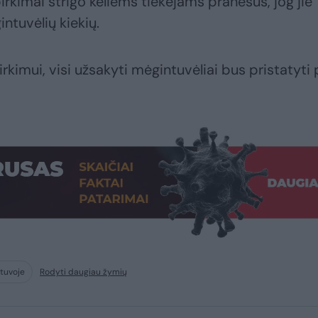
rkimai strigo keliems tiekėjams pranešus, jog jie
ntuvėlių kiekių.
rkimui, visi užsakyti mėgintuvėliai bus pristatyti 
etuvoje
Rodyti daugiau žymių