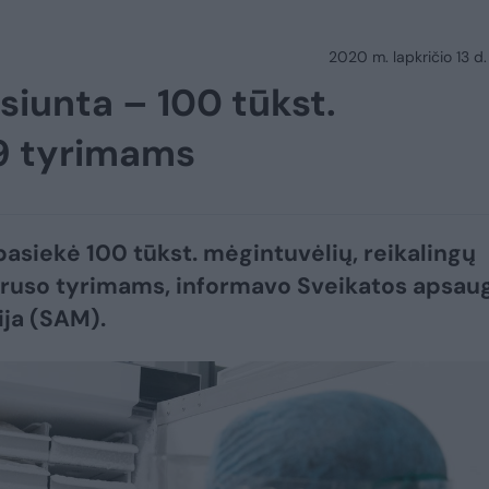
2020 m. lapkričio 13 d.
siunta – 100 tūkst.
9 tyrimams
pasiekė 100 tūkst. mėgintuvėlių, reikalingų
ruso tyrimams, informavo Sveikatos apsau
ija (SAM).