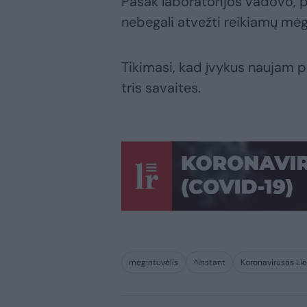
Pasak laboratorijos vadovo, pi
nebegali atvežti reikiamų mėgi
Tikimasi, kad įvykus naujam pi
tris savaites.
mėgintuvėlis
^Instant
Koronavirusas Li