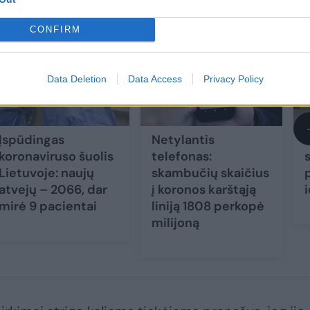
CONFIRM
Data Deletion
Data Access
Privacy Policy
Įspūdingas
Netylantis
koronaviruso šuolis
telefonas:
Lietuvoje: naujų
skambučių skaičius
atvejų – 2066, dar
į koronos karštąją
mirė 9 pacientai
liniją 1808 perkopė
milijoną