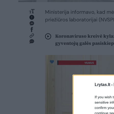
Ministerija informavo, kad mė
priežiūros laboratorijai (NVSP
Koronaviruso kreivė kyla:
gyventojų galės pasiskiep
Lrytas.lt -
If you wish 
sensitive in
confirm you
continue se