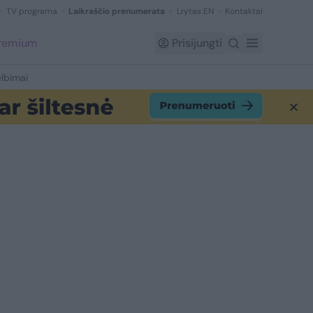
TV programa
Laikraščio prenumerata
Lrytas EN
Kontaktai
Premium
Prisijungti
lbimai