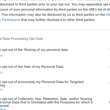
disclosed to third parties prior to your opt-out. You may separately opt-
losure of your personal information by third parties on the IAB’s list of
. This information may also be disclosed by us to third parties on the
IA
Participants
that may further disclose it to other third parties.
l Data Processing Opt Outs
o opt-out of the Sharing of my personal data.
In
00 tūkst. mėgintuvėlių – jau Lietuvoje“, – feisbuke
inistro atstovė spaudai Lina Bušinskaitė.
o opt-out of the Sale of my Personal Data.
In
to opt-out of processing my Personal Data for Targeted
i 220,5 tūkst. mėgintuvėlių po to, kai neįvyko rug
ing.
In
ių pirkimas.
o opt-out of Collection, Use, Retention, Sale, and/or Sharing
ersonal Data that Is Unrelated with the Purposes for which it
lected.
Out