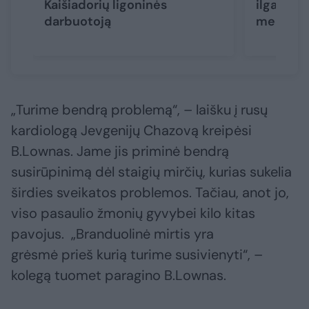
Kaišiadorių ligoninės
ilgameči
darbuotoją
mediko 
„Turime bendrą problemą“, – laišku į rusų
kardiologą Jevgenijų Chazovą kreipėsi
B.Lownas. Jame jis priminė bendrą
susirūpinimą dėl staigių mirčių, kurias sukelia
širdies sveikatos problemos. Tačiau, anot jo,
viso pasaulio žmonių gyvybei kilo kitas
pavojus. „Branduolinė mirtis yra
grėsmė prieš kurią turime susivienyti“, –
kolegą tuomet paragino B.Lownas.