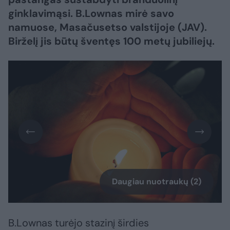
ginklavimąsi. B.Lownas mirė savo
namuose, Masačusetso valstijoje (JAV).
Birželį jis būtų šventęs 100 metų jubiliejų.
Daugiau nuotraukų (2)
B.Lownas turėjo stazinį širdies