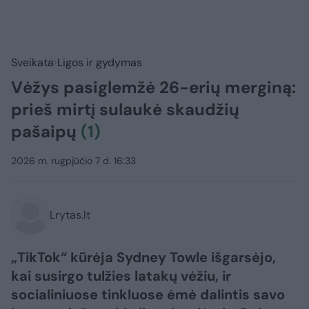
Sveikata
Ligos ir gydymas
Vėžys pasiglemžė 26-erių merginą:
prieš mirtį sulaukė skaudžių
pašaipų
(1)
2026 m. rugpjūčio 7 d. 16:33
Lrytas.lt
„TikTok“ kūrėja Sydney Towle išgarsėjo,
kai susirgo tulžies latakų vėžiu, ir
socialiniuose tinkluose ėmė dalintis savo