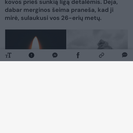
kovos prieš sunkią ligą detalėmis. Deja,
dabar merginos šeima praneša, kad ji
mirė, sulaukusi vos 26-erių metų.
Daugiau nuotraukų (3)
S. Towle laužė stereotipus ir skatino savo
„TikTok“ sekėjus permąstyti, kaip gali atrodyti