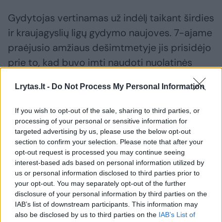
Gydytojas vertinamas už indėlį taikant širdies
ir kraujagyslių ligų gydymo naujoves. 7-ajame
praėjusio amžiaus dešimtmetyje jis prisidėjo
prie to, kad buvo imti naudoti nuolatinės
elektros srovės defibriliatoriai. Šie labai
Lrytas.lt -
Do Not Process My Personal Information
greitai išgelbėjo ne vieną gyvybę.
If you wish to opt-out of the sale, sharing to third parties, or
processing of your personal or sensitive information for
Be to, daktaras Lownas padėjo parodyti
targeted advertising by us, please use the below opt-out
vaisto lidokaino naudingumą širdies ligomis
section to confirm your selection. Please note that after your
opt-out request is processed you may continue seeing
sergantiems pacientams ir parodė, kad azoto
interest-based ads based on personal information utilized by
oksidas, žinomas kaip juoko dujos, gali būti
us or personal information disclosed to third parties prior to
naudojamas širdies priepuolių sukeliamam
your opt-out. You may separately opt-out of the further
disclosure of your personal information by third parties on the
skausmui malšinti ir rezultatams gerinti
IAB’s list of downstream participants. This information may
mažinant paciento nerimą.
also be disclosed by us to third parties on the
IAB’s List of