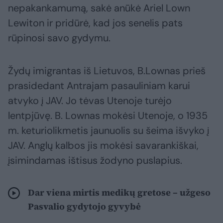
nepakankamumą, sakė anūkė Ariel Lown
Lewiton ir pridūrė, kad jos senelis pats
rūpinosi savo gydymu.
Žydų imigrantas iš Lietuvos, B.Lownas prieš
prasidedant Antrajam pasauliniam karui
atvyko į JAV. Jo tėvas Utenoje turėjo
lentpjūvę. B. Lownas mokėsi Utenoje, o 1935
m. keturiolikmetis jaunuolis su šeima išvyko į
JAV. Anglų kalbos jis mokėsi savarankiškai,
įsimindamas ištisus žodyno puslapius.
Dar viena mirtis medikų gretose – užgeso
Pasvalio gydytojo gyvybė