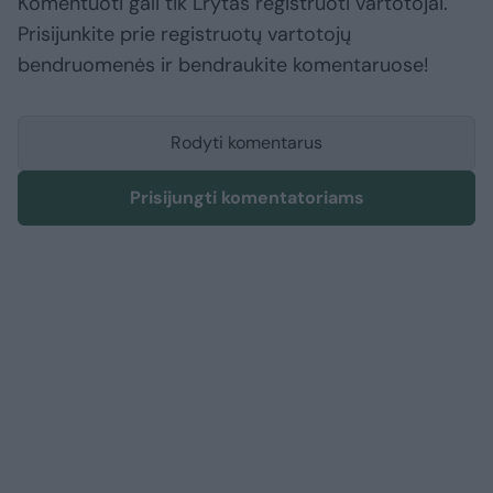
Komentuoti gali tik Lrytas registruoti vartotojai.
Prisijunkite prie registruotų vartotojų
bendruomenės ir bendraukite komentaruose!
Rodyti komentarus
Prisijungti komentatoriams