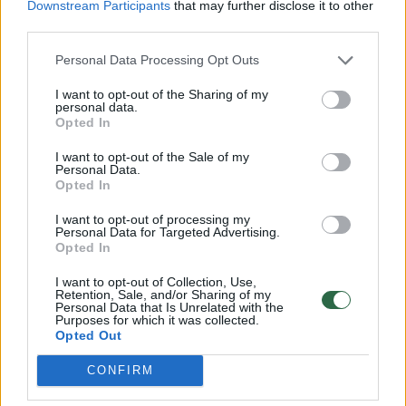
Downstream Participants
that may further disclose it to other
third parties.
Mintį jam pakišo mokslinės mainų programos
Personal Data Processing Opt Outs
metu aplankyta ligoninė Maskvoje 1968 m.
I want to opt-out of the Sharing of my
personal data.
Opted In
„Kai įėjau į ligoninės koronarinės priežiūros
skyrių, negalėjau nepastebėti, kad šalia
I want to opt-out of the Sale of my
Personal Data.
kiekvieno paciento lovos buvo pastatytos
Opted In
mažos azoto oksido talpos“, –
„New York
I want to opt-out of processing my
Personal Data for Targeted Advertising.
Times“
pasakojo B.Lownas.
Opted In
I want to opt-out of Collection, Use,
Retention, Sale, and/or Sharing of my
Gydytojas dėmesio nesutelkė į siaurą
Personal Data that Is Unrelated with the
Purposes for which it was collected.
medicinos lauką. Jį ypač jaudino Šaltojo karo
Opted Out
grėsmės. Dėl branduolinės ginkluotės
CONFIRM
sunerimusiam medikui pravertė ir Sovietų