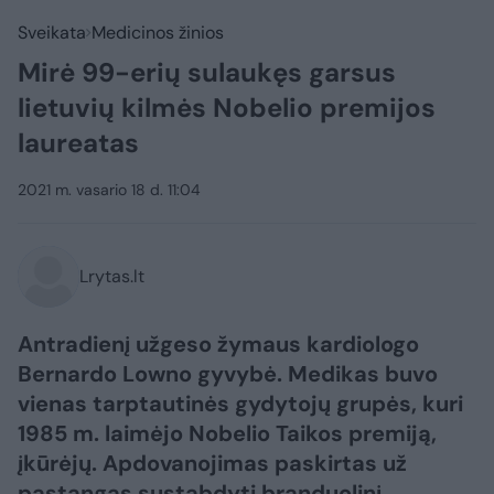
Sveikata
Medicinos žinios
Mirė 99-erių sulaukęs garsus
lietuvių kilmės Nobelio premijos
laureatas
2021 m. vasario 18 d. 11:04
Lrytas.lt
Antradienį užgeso žymaus kardiologo
Bernardo Lowno gyvybė. Medikas buvo
vienas tarptautinės gydytojų grupės, kuri
1985 m. laimėjo Nobelio Taikos premiją,
įkūrėjų. Apdovanojimas paskirtas už
pastangas sustabdyti branduolinį