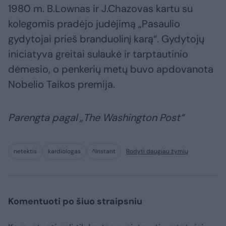
1980 m. B.Lownas ir J.Chazovas kartu su
kolegomis pradėjo judėjimą „Pasaulio
gydytojai prieš branduolinį karą“. Gydytojų
iniciatyva greitai sulaukė ir tarptautinio
dėmesio, o penkerių metų buvo apdovanota
Nobelio Taikos premija.
Parengta pagal „The Washington Post“
netektis
kardiologas
^Instant
Rodyti daugiau žymių
Komentuoti po šiuo straipsniu