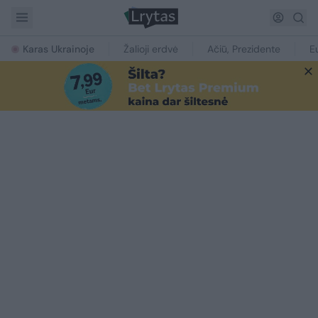
Karas Ukrainoje
Žalioji erdvė
Ačiū, Prezidente
E