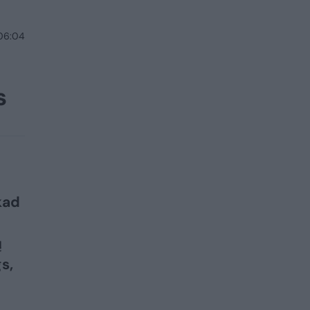
 06:04
s
kad
ų
s,