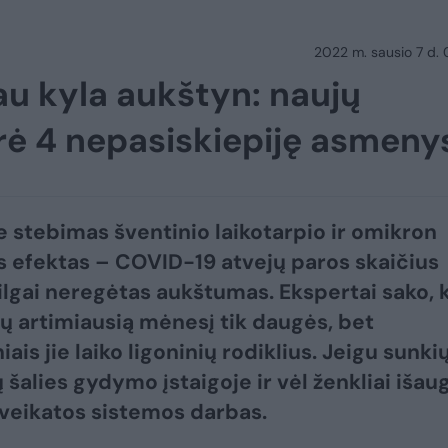
2022 m. sausio 7 d.
iau kyla aukštyn: naujų
rė 4 nepasiskiepiję asmeny
e stebimas šventinio laikotarpio ir omikron
 efektas – COVID-19 atvejų paros skaičius
ilgai neregėtas aukštumas. Ekspertai sako, 
ų artimiausią mėnesį tik daugės, bet
ais jie laiko ligoninių rodiklius. Jeigu sunki
šalies gydymo įstaigoje ir vėl ženkliai išaug
sveikatos sistemos darbas.