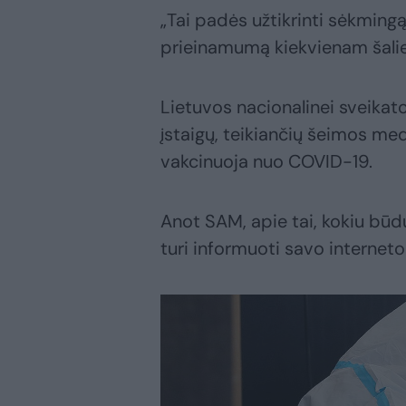
„Tai padės užtikrinti sėkming
prieinamumą kiekvienam šalie
Lietuvos nacionalinei sveikat
įstaigų, teikiančių šeimos med
vakcinuoja nuo COVID-19.
Anot SAM, apie tai, kokiu būd
turi informuoti savo internet