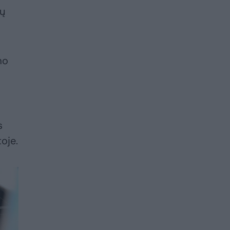
nų
mo
s
oje.