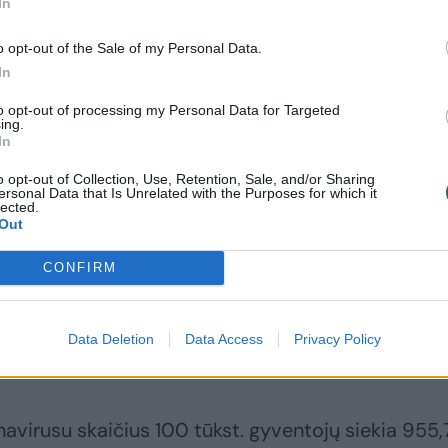
In
o opt-out of the Sale of my Personal Data.
In
to opt-out of processing my Personal Data for Targeted
ing.
buvo paskiepyti pirmąja vakcinos nuo COVID-19
In
22,1 tūkst. žmonių.
o opt-out of Collection, Use, Retention, Sale, and/or Sharing
ersonal Data that Is Unrelated with the Purposes for which it
lected.
Out
1070 COVID-19 sergančių pacientų – šiek tiek
 iš jų – reanimacijoje.
CONFIRM
pie 14,6 tūkst. molekulinių (PGR) ir 5,4 tūkst. anti
Data Deletion
Data Access
Privacy Policy
uso.
navirusu skaičius 100 tūkst. gyventojų siekia 955,