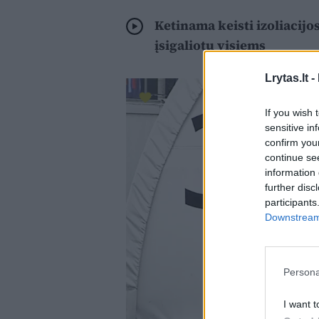
Ketinama keisti izoliacij
įsigaliotų visiems
Lrytas.lt -
If you wish 
sensitive in
confirm you
continue se
information 
further disc
participants
Downstream 
Persona
I want t