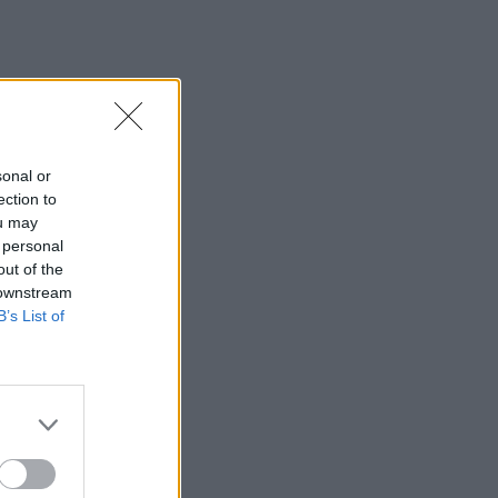
sonal or
ection to
ou may
 personal
out of the
 downstream
B’s List of