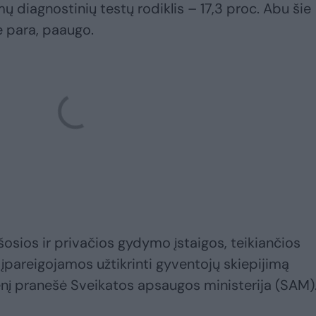
ų diagnostinių testų rodiklis – 17,3 proc. Abu šie
ne para, paaugo.
šosios ir privačios gydymo įstaigos, teikiančios
pareigojamos užtikrinti gyventojų skiepijimą
enį pranešė Sveikatos apsaugos ministerija (SAM)