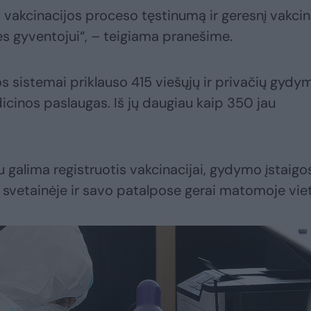
ą vakcinacijos proceso tęstinumą ir geresnį vakci
s gyventojui“, – teigiama pranešime.
os sistemai priklauso 415 viešųjų ir privačių gydy
icinos paslaugas. Iš jų daugiau kaip 350 jau
u galima registruotis vakcinacijai, gydymo įstaigo
o svetainėje ir savo patalpose gerai matomoje viet