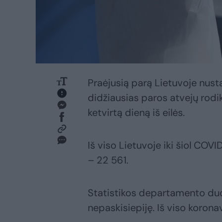
Praėjusią parą Lietuvoje nusta
didžiausias paros atvejų rodik
ketvirtą dieną iš eilės.
Iš viso Lietuvoje iki šiol C
– 22 561.
Statistikos departamento duom
nepaskisiepiję. Iš viso koron