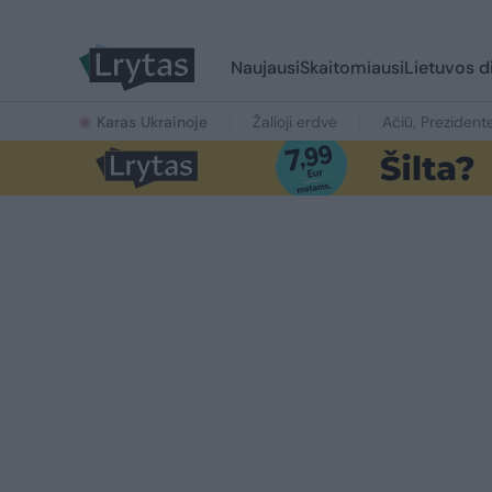
Naujausi
Skaitomiausi
Lietuvos d
Karas Ukrainoje
Žalioji erdvė
Ačiū, Prezident