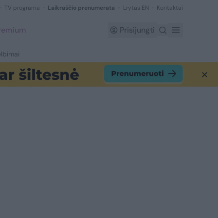
TV programa
Laikraščio prenumerata
Lrytas EN
Kontaktai
Premium
Prisijungti
lbimai