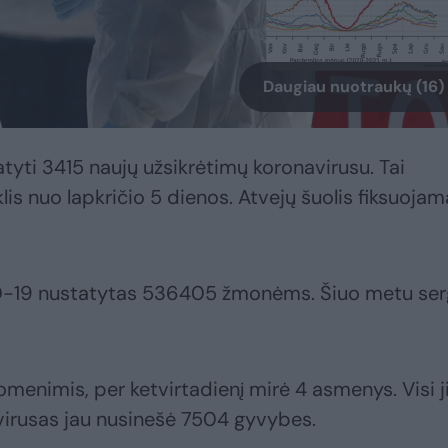
Daugiau nuotraukų (16)
tyti 3415 naujų užsikrėtimų koronavirusu. Tai
lis nuo lapkričio 5 dienos. Atvejų šuolis fiksuoja
OVID-19 nustatytas 536405 žmonėms. Šiuo metu se
enimis, per ketvirtadienį mirė 4 asmenys. Visi j
avirusas jau nusinešė 7504 gyvybes.