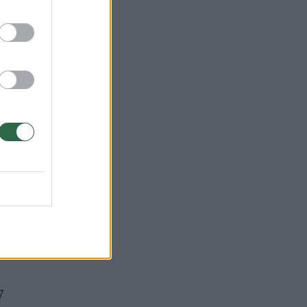
geno
7