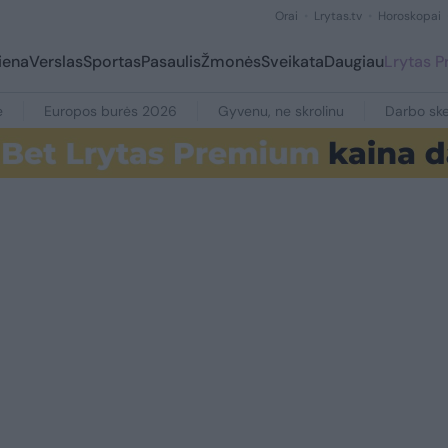
Orai
Lrytas.tv
Horoskopai
iena
Verslas
Sportas
Pasaulis
Žmonės
Sveikata
Daugiau
Lrytas 
e
Europos burės 2026
Gyvenu, ne skrolinu
Darbo ske