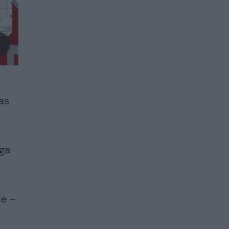
mas
rga
ie –