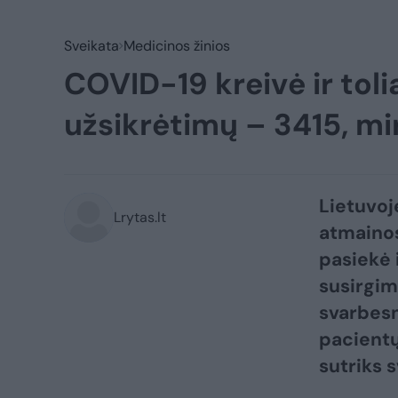
Sveikata
Medicinos žinios
COVID-19 kreivė ir tol
užsikrėtimų – 3415, mi
Lietuvoj
Lrytas.lt
atmainos
pasiekė 
susirgim
svarbesni
pacientų 
sutriks 