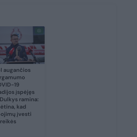
l augančios
ergamumo
VID-19
adijos įspėjęs
 Dulkys ramina:
kėtina, kad
bojimų įvesti
reikės