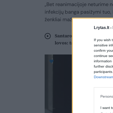
„Bet reanimacijoje neturime n
infekcijų banga pasižymi tuo,
ženkliai mažiau“, – pabrėžė S
Lrytas.lt -
Santaros klinikose – užpi
If you wish 
lovos: tačiau turi ir gerų 
sensitive in
confirm you
continue se
information 
further disc
participants
Downstream 
Persona
I want t