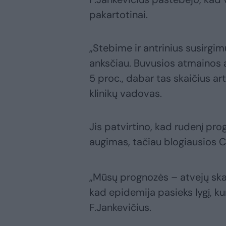
pakartotinai.
„Stebime ir antrinius susirgim
anksčiau. Buvusios atmainos 
5 proc., dabar tas skaičius ar
klinikų vadovas.
Jis patvirtino, kad rudenį pr
augimas, tačiau blogiausios C
„Mūsų prognozės – atvejų skaič
kad epidemija pasieks lygį, ku
F.Jankevičius.