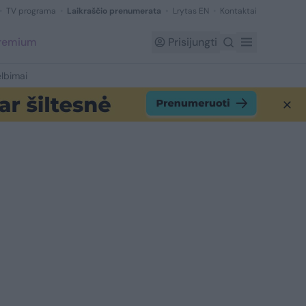
TV programa
Laikraščio prenumerata
Lrytas EN
Kontaktai
Premium
Prisijungti
lbimai