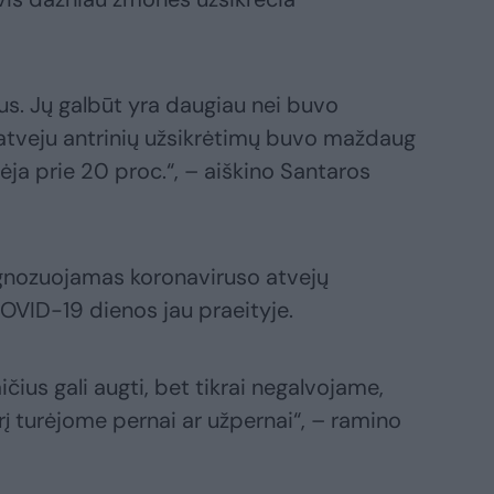
us. Jų galbūt yra daugiau nei buvo
atveju antrinių užsikrėtimų buvo maždaug
tėja prie 20 proc.“, – aiškino Santaros
ognozuojamas koronaviruso atvejų
OVID-19 dienos jau praeityje.
ius gali augti, bet tikrai negalvojame,
rį turėjome pernai ar užpernai“, – ramino