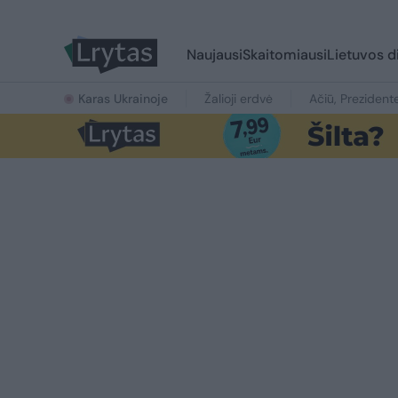
Naujausi
Skaitomiausi
Lietuvos d
Karas Ukrainoje
Žalioji erdvė
Ačiū, Prezident