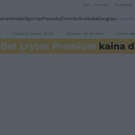
Orai
Lrytas.tv
Horoskopai
iena
Verslas
Sportas
Pasaulis
Žmonės
Sveikata
Daugiau
Lrytas 
e
Europos burės 2026
Gyvenu, ne skrolinu
Darbo ske