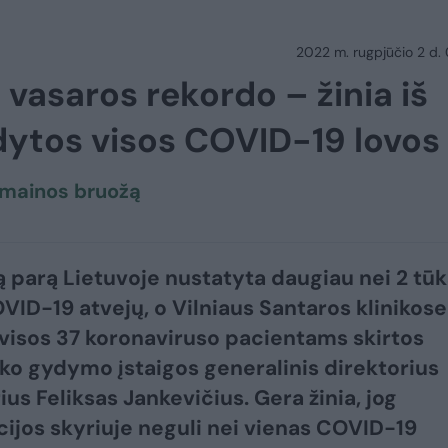
2022 m. rugpjūčio 2 d.
 vasaros rekordo – žinia iš
ldytos visos COVID-19 lovos
tmainos bruožą
ą parą Lietuvoje nustatyta daugiau nei 2 tūk
VID-19 atvejų, o Vilniaus Santaros klinikose
visos 37 koronaviruso pacientams skirtos
ako gydymo įstaigos generalinis direktorius
us Feliksas Jankevičius. Gera žinia, jog
ijos skyriuje neguli nei vienas COVID-19