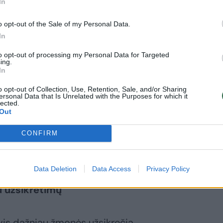
In
o opt-out of the Sale of my Personal Data.
In
to opt-out of processing my Personal Data for Targeted
ing.
In
o opt-out of Collection, Use, Retention, Sale, and/or Sharing
ersonal Data that Is Unrelated with the Purposes for which it
lected.
Out
etu plintanti omikron BA.5 subatmaina
CONFIRM
ika, bet esminis jos bruožas – didesnis
Data Deletion
Data Access
Privacy Policy
u užsikrėtimų
vis dažniau žmonės užsikrečia