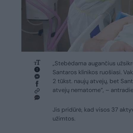
„Stebėdama augančius užsikr
Santaros klinikos ruošiasi. Vak
2 tūkst. naujų atvejų, bet San
atvejų nematome“, – antradien
Jis pridūrė, kad visos 37 ak
užimtos.