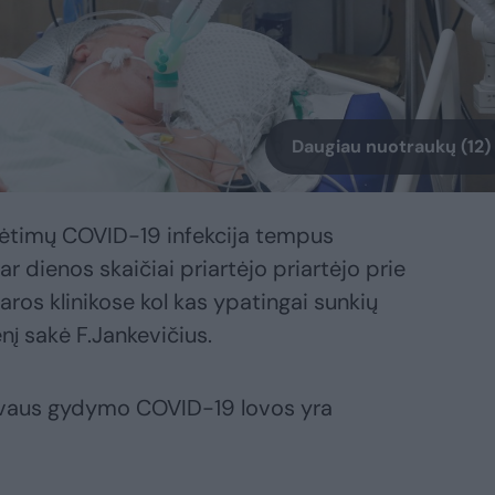
Daugiau nuotraukų (12)
ėtimų COVID-19 infekcija tempus
ar dienos skaičiai priartėjo priartėjo prie
taros klinikose kol kas ypatingai sunkių
į sakė F.Jankevičius.
tyvaus gydymo COVID-19 lovos yra