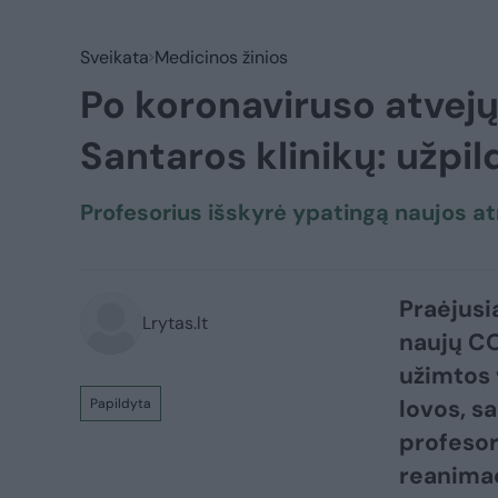
Sveikata
Medicinos žinios
Po koronaviruso atvejų
Santaros klinikų: užpi
Profesorius išskyrė ypatingą naujos a
Praėjusi
Lrytas.lt
naujų CO
užimtos 
lovos, s
Papildyta
profesori
reanimac