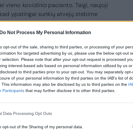
ei vieno
kovidinio
paciento. Taigi, naujoji
 kad ypatingai sunkių atvejų stebime
antaros klinikų vadovas.
Do Not Process My Personal Information
ldytos visos COVID-19 pacientams skirtos
to opt-out of the sale, sharing to third parties, or processing of your per
žinių
formation for targeted advertising by us, please use the below opt-out s
r selection. Please note that after your opt-out request is processed y
eing interest-based ads based on personal information utilized by us or
disclosed to third parties prior to your opt-out. You may separately opt-
losure of your personal information by third parties on the IAB’s list of
. This information may also be disclosed by us to third parties on the
IA
Participants
that may further disclose it to other third parties.
l Data Processing Opt Outs
o opt-out of the Sharing of my personal data.