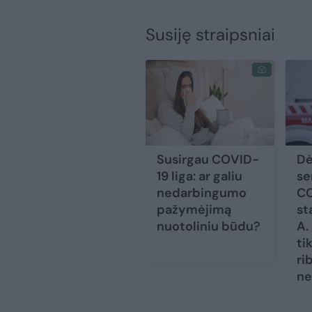
Susiję straipsniai
Susirgau COVID-
Dė
19 liga: ar galiu
s
nedarbingumo
CO
pažymėjimą
st
nuotoliniu būdu?
A.
ti
ri
ne