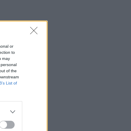
sonal or
ection to
ou may
 personal
out of the
 downstream
B’s List of