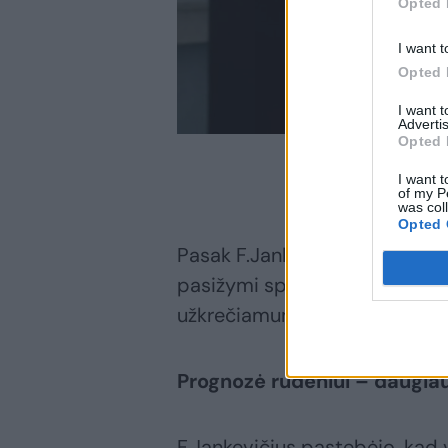
Opted 
I want t
Opted 
I want 
Advertis
Opted 
I want t
of my P
was col
Opted 
Pasak F.Jankevičiaus, šiuo m
pasižymi specifine simptomat
užkrečiamumas.
Prognozė rudeniui – daugia
F.Jankevičius pastebėjo, kad 