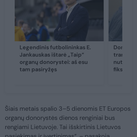
Legendinis futbolininkas E.
Donoryst
Jankauskas ištarė „Taip“
transplan
organų donorystei: aš esu
nuteikia 
tam pasiryžęs
fiksuota
Šiais metais spalio 3–5 dienomis ET Europos
organų donorystės dienos renginiai bus
rengiami Lietuvoje. Tai išskirtinis Lietuvos
pasiekimas ir įvertinimas“, – pasakoja