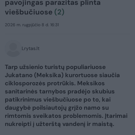
pavojingas parazitas plinta
viešbučiuose
(2)
2026 m. rugpjūčio 8 d. 16:31
Lrytas.lt
Tarp užsienio turistų populiariuose
Jukatano (Meksika) kurortuose siaučia
ciklosporozės protrūkis. Meksikos
sanitarinės tarnybos pradėjo skubius
patikrinimus viešbučiuose po to, kai
daugybė poilsiautojų grįžo namo su
rimtomis sveikatos problemomis. Įtarimai
nukreipti į užterštą vandenį ir maistą.