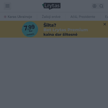
Karas Ukrainoje
Žalioji erdvė
Ačiū, Prezidente
E