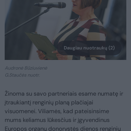
Daugiau nuotraukų (2)
Audronė Būziuvienė
G.Staučės nuotr.
Žinoma su savo partneriais esame numatę ir
įtraukiantį renginių planą plačiajai
visuomenei. Viliamės, kad pateisinsime
mums keliamus lūkesčius ir įgyvendinus
Europos organų donorystės dienos renginių