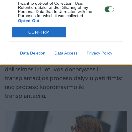
I want to opt-out of Collection, Use,
dėmesį į organų donorystės svarbą.
Retention, Sale, and/or Sharing of my
Personal Data that Is Unrelated with the
Purposes for which it was collected.
Opted Out
„Labai tikimės į Lietuvą atvežti geriausius
CONFIRM
organų donorystės ir transplantacijos
proceso ekspertus, kurie savo neįkainojama
patirtimi ir žiniomis suteiks proveržio akstiną.
Data Deletion
Data Access
Privacy Policy
Tarptautinės konferencijos metu taip pat
dalinsimės ir Lietuvos donorystės ir
transplantacijos proceso dalyvių patirtimis:
nuo proceso koordinavimo iki
transplantacijų.