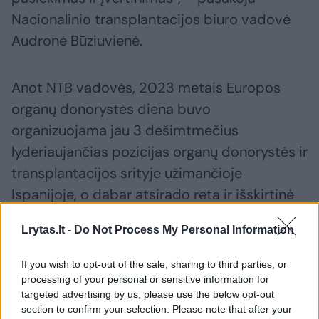
Nacionalinio transplantacijos biuro vadovė
Audronė Būziuvienė.
Anot NTB vadovės, 2023 metais Europos
organų donorystės diena buvo
organizuojama jau 3 dešimtmečius
lyderiaujančias pozicijas organų donorystės ir
transplantacijos srityje užimančioje
Ispanijoje, o dabar atsirado reta ir išskirtinė
galimybė perimti estafetę ir gerąją patirtį iš
Lrytas.lt -
Do Not Process My Personal Information
Ispanijos.
If you wish to opt-out of the sale, sharing to third parties, or
processing of your personal or sensitive information for
Dalinsis gerąja patirtimi, laukia renginiai
targeted advertising by us, please use the below opt-out
visuomenei
section to confirm your selection. Please note that after your