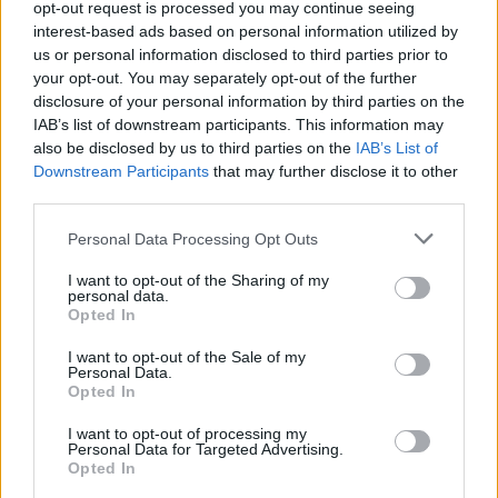
opt-out request is processed you may continue seeing
interest-based ads based on personal information utilized by
Spalio 3–5 dienomis Lietuvoje bus
us or personal information disclosed to third parties prior to
your opt-out. You may separately opt-out of the further
organizuojami Europos organų
disclosure of your personal information by third parties on the
transplantacijos komiteto (CD-P-TO)
IAB’s list of downstream participants. This information may
posėdžiai, tarptautinė konferencija, kurios
also be disclosed by us to third parties on the
IAB’s List of
Downstream Participants
that may further disclose it to other
metu organų donorystėje ir transplantacijoje
third parties.
pirmaujančių šalių ekspertai dalinsis gerąja
Personal Data Processing Opt Outs
patirtimi, bus skaitomi pranešimai apie
I want to opt-out of the Sharing of my
tarptautinius donorinių organų mainus ir
personal data.
glaudesnio bendradarbiavimo galimybes,
Opted In
kuriančias sąlygas gelbėti žmonių gyvybes.
I want to opt-out of the Sale of my
Personal Data.
Planuojama, kad konferencijoje dalyvaus iki
Opted In
pusšimčio atstovų iš visų ET narių valstybių.
I want to opt-out of processing my
Taip pat plačiajai visuomenei bus
Personal Data for Targeted Advertising.
Opted In
organizuojami renginiai ir akcijos, atkreipiant