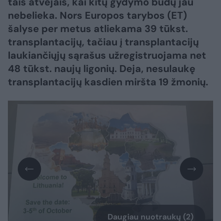
tais atvejais, kai kitų gydymo būdų jau
nebelieka. Nors Europos tarybos (ET)
šalyse per metus atliekama 39 tūkst.
transplantacijų, tačiau į transplantacijų
laukiančiųjų sąrašus užregistruojama net
48 tūkst. naujų ligonių. Deja, nesulaukę
transplantacijų kasdien miršta 19 žmonių.
Daugiau nuotraukų (2)