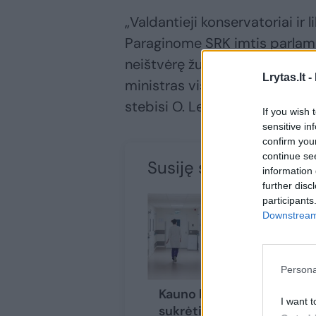
„Valdantieji konservatoriai ir 
Paraginome SRK imtis parlamen
neištvėrę žudosi, reikalauja k
Lrytas.lt -
ministras vis dar žada ko nors 
stebisi O. Leiputė.
If you wish 
sensitive in
confirm you
continue se
Susiję straipsniai
information 
further disc
participants
Downstream 
Persona
Kauno klinikose –
A.
I want t
sukrėtimas:
už