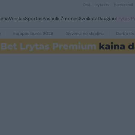
Orai
Lrytas.tv
Horoskopai
iena
Verslas
Sportas
Pasaulis
Žmonės
Sveikata
Daugiau
Lrytas 
e
Europos burės 2026
Gyvenu, ne skrolinu
Darbo ske