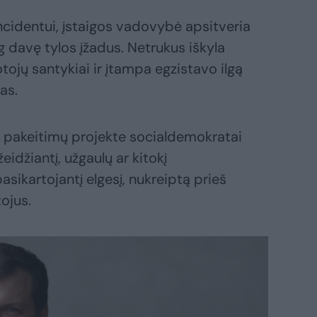
 incidentui, įstaigos vadovybė apsitveria
yg davę tylos įžadus. Netrukus iškyla
otojų santykiai ir įtampa egzistavo ilgą
as.
akeitimų projekte socialdemokratai
eidžiantį, užgaulų ar kitokį
ikartojantį elgesį, nukreiptą prieš
ojus.