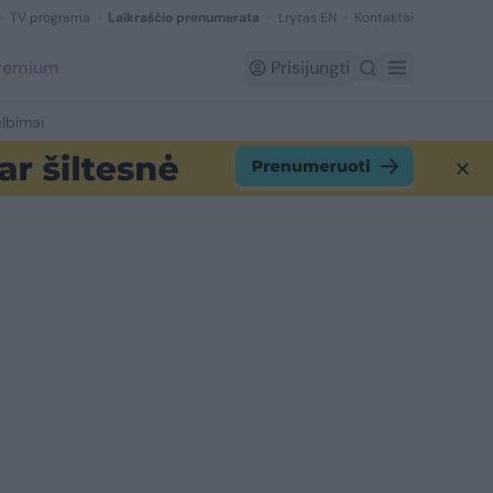
TV programa
Laikraščio prenumerata
Lrytas EN
Kontaktai
Premium
Prisijungti
lbimai