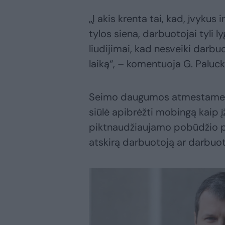
„Į akis krenta tai, kad, įvykus
tylos siena, darbuotojai tyli l
liudijimai, kad nesveiki darbu
laiką“, – komentuoja G. Paluck
Seimo daugumos atmestame p
siūlė apibrėžti mobingą kaip įž
piktnaudžiaujamo pobūdžio pas
atskirą darbuotoją ar darbuot