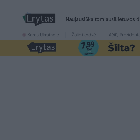
Naujausi
Skaitomiausi
Lietuvos d
Karas Ukrainoje
Žalioji erdvė
Ačiū, Prezident