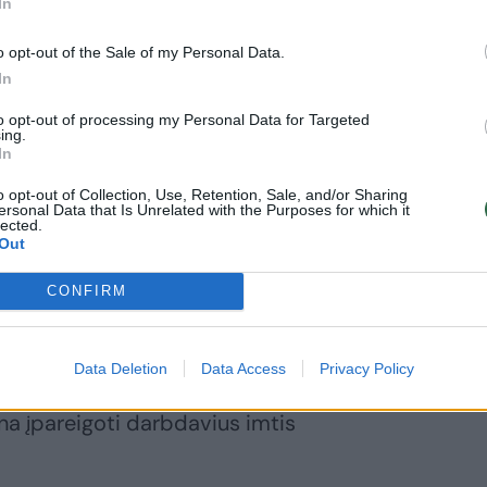
In
sižudžiusios
uno klinikų
o opt-out of the Sale of my Personal Data.
augytojos
In
imai: jei
ireiks, žada
to opt-out of processing my Personal Data for Targeted
ing.
steminius
In
rendimus
o opt-out of Collection, Use, Retention, Sale, and/or Sharing
ersonal Data that Is Unrelated with the Purposes for which it
lected.
Out
CONFIRM
ibrėžtumas skatina mobingą
Data Deletion
Data Access
Privacy Policy
krato Gintauto Palucko, pasiūliusio
na įpareigoti darbdavius imtis