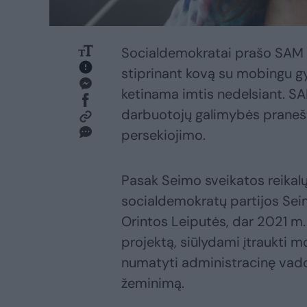
Socialdemokratai prašo SAM i
stiprinant kovą su mobingu gy
ketinama imtis nedelsiant. SA
darbuotojų galimybės pranešt
persekiojimo.
Pasak Seimo sveikatos reikalų
socialdemokratų partijos Sei
Orintos Leiputės, dar 2021 m
projektą, siūlydami įtraukti 
numatyti administracinę vad
žeminimą.