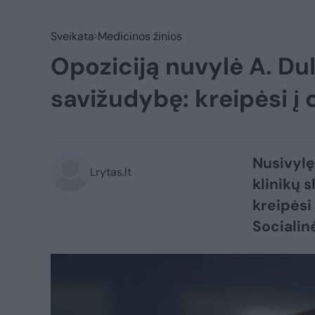
Sveikata
Medicinos žinios
Opoziciją nuvylė A. Du
savižudybę: kreipėsi į 
Nusivylę
Lrytas.lt
klinikų 
kreipėsi
Socialin