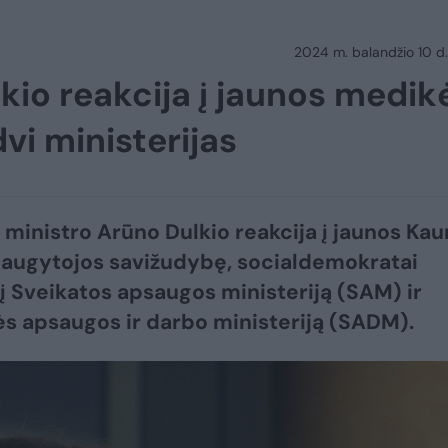
2024 m. balandžio 10 d.
lkio reakcija į jaunos medik
dvi ministerijas
 ministro Arūno Dulkio reakcija į jaunos Ka
slaugytojos savižudybę, socialdemokratai
 į Sveikatos apsaugos ministeriją (SAM) ir
ės apsaugos ir darbo ministeriją (SADM).