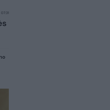
 07:31
ės
uno