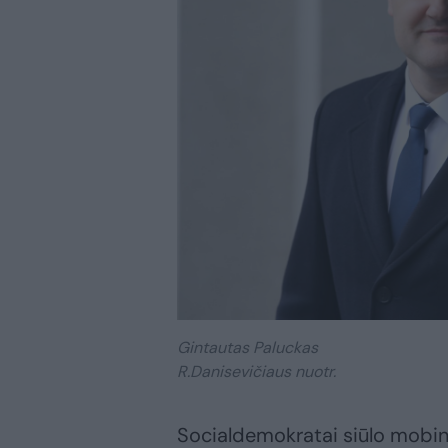
Gintautas Paluckas
R.Danisevičiaus nuotr.
Socialdemokratai siūlo mobing