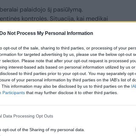
liberalai palaidojo šį pasiūlymą.
tinės kontrolės. Situacija, kai medikai
onkrečių sprendimų. Prabėgo treji metai, o
Do Not Process My Personal Information
imtis, „jeigu paaiškės“, kad reikia“, –
to opt-out of the sale, sharing to third parties, or processing of your per
formation for targeted advertising by us, please use the below opt-out s
r selection. Please note that after your opt-out request is processed y
eing interest-based ads based on personal information utilized by us or
disclosed to third parties prior to your opt-out. You may separately opt-
losure of your personal information by third parties on the IAB’s list of
. This information may also be disclosed by us to third parties on the
IA
Participants
that may further disclose it to other third parties.
l Data Processing Opt Outs
 Dulkys reiškia
o opt-out of the Sharing of my personal data.
uojautą