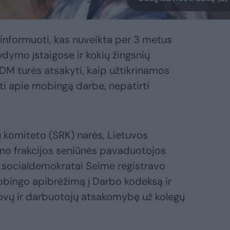
nformuoti, kas nuveikta per 3 metus
dymo įstaigose ir kokių žingsnių
DM turės atsakyti, kaip užtikrinamos
i apie mobingą darbe, nepatirti
 komiteto (SRK) narės, Lietuvos
mo frakcijos seniūnės pavaduotojos
. socialdemokratai Seime registravo
mobingo apibrėžimą į Darbo kodeksą ir
ovų ir darbuotojų atsakomybę už kolegų