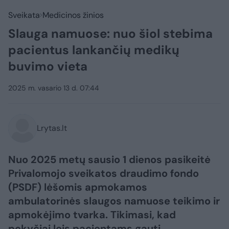
Sveikata
Medicinos žinios
Slauga namuose: nuo šiol stebima
pacientus lankančių medikų
buvimo vieta
2025 m. vasario 13 d. 07:44
Lrytas.lt
Nuo 2025 metų sausio 1 dienos pasikeitė
Privalomojo sveikatos draudimo fondo
(PSDF) lėšomis apmokamos
ambulatorinės slaugos namuose teikimo ir
apmokėjimo tvarka. Tikimasi, kad
pokyčiai leis pacientams gauti