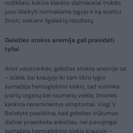
rodikliais, kokios klaidos dažniausiai trukdo
juos išlaikyti normaliame lygyje ir ką svarbu
žinoti, siekiant ilgalaikių rezultatų.
Geležies stokos anemija gali prasidėti
tyliai
Anot vaistininkės, geležies stokos anemija tai
– būklė, kai kraujyje iki tam tikro lygio
sumažėja hemoglobino kiekis, tad sutrinka
įvairių organų bei raumenų veikla, žmones
kankina neraminantys simptomai. Visgi V.
Bečelytė paaiškina, kad geležies trūkumas
dažnai prasideda anksčiau, nei pavojingai
sumažėja hemoglobino kiekis kraujyje –