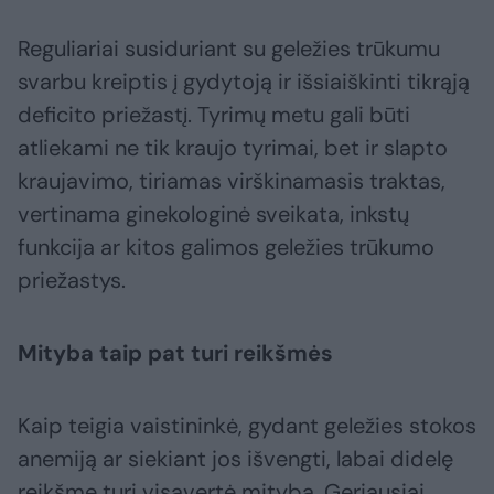
Reguliariai susiduriant su geležies trūkumu
svarbu kreiptis į gydytoją ir išsiaiškinti tikrąją
deficito priežastį. Tyrimų metu gali būti
atliekami ne tik kraujo tyrimai, bet ir slapto
kraujavimo, tiriamas virškinamasis traktas,
vertinama ginekologinė sveikata, inkstų
funkcija ar kitos galimos geležies trūkumo
priežastys.
Mityba taip pat turi reikšmės
Kaip teigia vaistininkė, gydant geležies stokos
anemiją ar siekiant jos išvengti, labai didelę
reikšmę turi visavertė mityba. Geriausiai