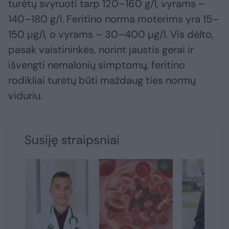
turėtų svyruoti tarp 120–160 g/l, vyrams –
140–180 g/l. Feritino norma moterims yra 15–
150 µg/l, o vyrams – 30–400 µg/l. Vis dėlto,
pasak vaistininkės, norint jaustis gerai ir
išvengti nemalonių simptomų, feritino
rodikliai turėtų būti maždaug ties normų
viduriu.
Susiję straipsniai