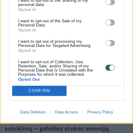
I want to opt-out of the Sharing of my
personal data.
anemija: kaip padidinti
Opted In
hemoglobino ir feritino rodiklius?
I want to opt-out of the Sale of my
Personal Data.
Opted In
2026 m. rugpjūčio 7 d. 07:19
I want to opt-out of processing my
Personal Data for Targeted Advertising.
Opted In
Lrytas.lt
I want to opt-out of Collection, Use,
Retention, Sale, and/or Sharing of my
Personal Data that Is Unrelated with the
Nuolatinis nuovargis, jėgų stoka, galvos
Purposes for which it was collected.
svaigimas, plaukų slinkimas, blyški oda,
Opted Out
neramių kojų sindromas ar dusulys lipant
CONFIRM
laiptais dažnai nurašomi įtemptam
gyvenimo ritmui, stresui ar miego
trūkumui. Vis dėlto šie simptomai gali
Data Deletion
Data Access
Privacy Policy
įspėti mus apie vieną dažniausių kraujo
sutrikimų – geležies stokos anemiją,