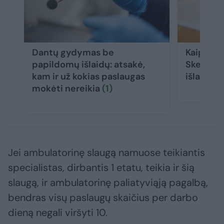
Dantų gydymas be
Kaip nep
papildomų išlaidų: atsakė,
Skelbia,
kam ir už kokias paslaugas
išlaidas
(
mokėti nereikia
(1)
Jei ambulatorinę slaugą namuose teikiantis
specialistas, dirbantis 1 etatu, teikia ir šią
slaugą, ir ambulatorinę paliatyviąją pagalbą,
bendras visų paslaugų skaičius per darbo
dieną negali viršyti 10.