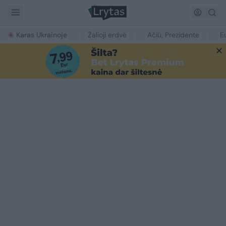
Karas Ukrainoje
Žalioji erdvė
Ačiū, Prezidente
E