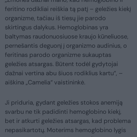
feritino rodikliai reiškia tą patį – geležies kiekį
organizme, tačiau iš tiesų jie parodo
skirtingus dalykus. Hemoglobinas yra
baltymas raudonuosiuose kraujo kūneliuose,
pernešantis deguonį į organizmo audinius, o
feritinas parodo organizme sukauptas
geležies atsargas. Būtent todėl gydytojai
dažnai vertina abu šiuos rodiklius kartu“, –
aiškina „Camelia“ vaistininkė.
Ji priduria, gydant geležies stokos anemiją
svarbu ne tik padidinti hemoglobino kiekį,
bet ir atkurti geležies atsargas, kad problema
nepasikartotų. Moterims hemoglobino lygis