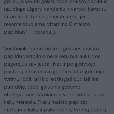
geriau įsisavinti geležį, todėl maisto papildus
naudinga užgerti vandeniu ir vartoti kartu su
vitamino C turinčiu maistu arba, jei
rekomenduojama, vitamino C maisto
papildais“, – pataria ji.
Vaistininkė pabrėžia, kad geležies maisto
papildų vartojimo nereikėtų nutraukti vos
pagerėjus savijautai. Net ir po gydytojo
paskirtų intraveninių geležies infuzijų kraujo
tyrimų rodikliai iš pradžių gali būti laikinai
padidėję, todėl galutinis gydymo
efektyvumas dažniausiai vertinamas tik po
kelių mėnesių. Tikslų maisto papildų
vartojimo laiką ir pakartotinių tyrimų poreikį