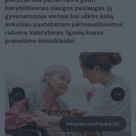
kokybiškesnes slaugos paslaugas jų
gyvenamojoje vietoje bei užkirs kelią
anksčiau pastebėtam piktnaudžiavimui,
rašoma Valstybinės ligonių kasos
pranešime žiniasklaidai.
Daugiau nuotraukų (2)