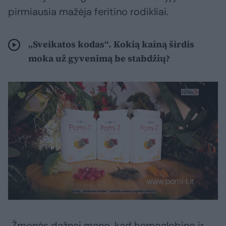
pirmiausia mažėja feritino rodikliai.
„Sveikatos kodas“. Kokią kainą širdis
moka už gyvenimą be stabdžių?
„Žmonės dažnai mano, kad hemoglobino ir