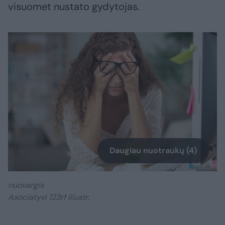
visuomet nustato gydytojas.
Daugiau nuotraukų (4)
nuovargis
Asociatyvi 123rf iliustr.