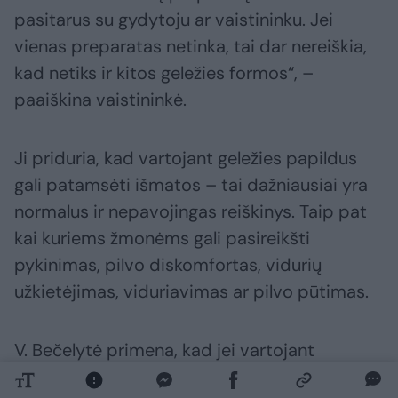
pasitarus su gydytoju ar vaistininku. Jei
vienas preparatas netinka, tai dar nereiškia,
kad netiks ir kitos geležies formos“, –
paaiškina vaistininkė.
Ji priduria, kad vartojant geležies papildus
gali patamsėti išmatos – tai dažniausiai yra
normalus ir nepavojingas reiškinys. Taip pat
kai kuriems žmonėms gali pasireikšti
pykinimas, pilvo diskomfortas, vidurių
užkietėjimas, viduriavimas ar pilvo pūtimas.
V. Bečelytė primena, kad jei vartojant
gydytojo paskirtą ar vaistininko