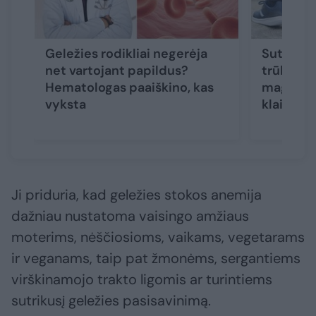
Geležies rodikliai negerėja
Sutraukė
net vartojant papildus?
trūkčioja
Hematologas paaiškino, kas
magnio p
vyksta
klaida
Ji priduria, kad geležies stokos anemija
dažniau nustatoma vaisingo amžiaus
moterims, nėščiosioms, vaikams, vegetarams
ir veganams, taip pat žmonėms, sergantiems
virškinamojo trakto ligomis ar turintiems
sutrikusį geležies pasisavinimą.