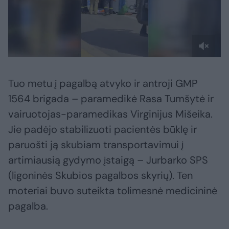
Tuo metu į pagalbą atvyko ir antroji GMP
1564 brigada – paramedikė Rasa Tumšytė ir
vairuotojas-paramedikas Virginijus Mišeika.
Jie padėjo stabilizuoti pacientės būklę ir
paruošti ją skubiam transportavimui į
artimiausią gydymo įstaigą – Jurbarko SPS
(ligoninės Skubios pagalbos skyrių). Ten
moteriai buvo suteikta tolimesnė medicininė
pagalba.