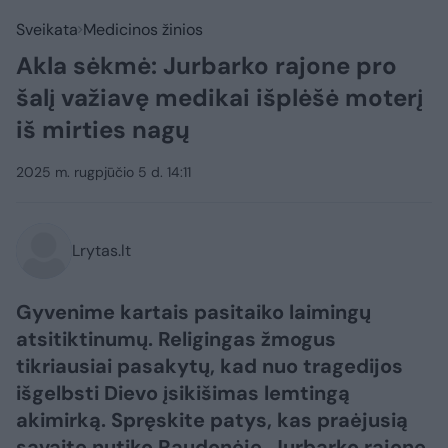
Sveikata
Medicinos žinios
Akla sėkmė: Jurbarko rajone pro
šalį važiavę medikai išplėšė moterį
iš mirties nagų
2025 m. rugpjūčio 5 d. 14:11
Lrytas.lt
Gyvenime kartais pasitaiko laimingų
atsitiktinumų. Religingas žmogus
tikriausiai pasakytų, kad nuo tragedijos
išgelbsti Dievo įsikišimas lemtingą
akimirką. Spręskite patys, kas praėjusią
savaitę nutiko Raudonėje, Jurbarko rajone.