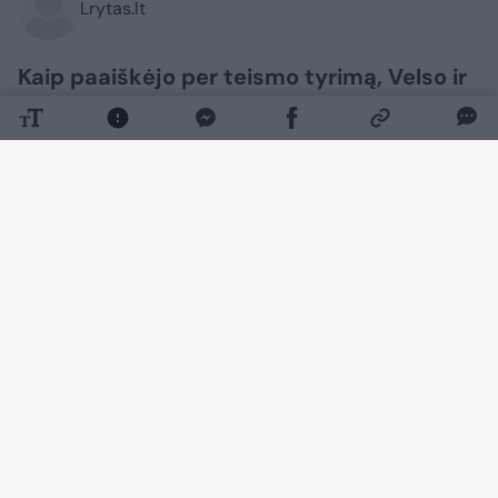
Lrytas.lt
Kaip paaiškėjo per teismo tyrimą, Velso ir
„Manchester United“ žaidėjo Marko
Hugheso sūnus tragiškai mirė nuo staigios
suaugusiųjų mirties sindromo (SADS).
Daugiau nuotraukų (1)