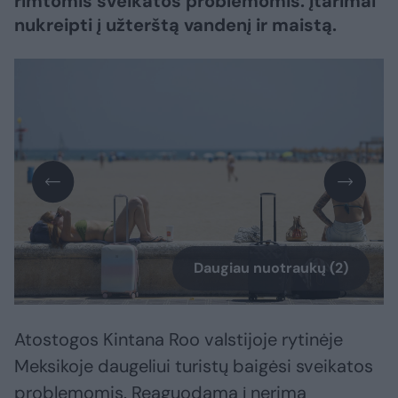
rimtomis sveikatos problemomis. Įtarimai
nukreipti į užterštą vandenį ir maistą.
Daugiau nuotraukų (2)
Atostogos Kintana Roo valstijoje rytinėje
Meksikoje daugeliui turistų baigėsi sveikatos
problemomis. Reaguodama į nerimą