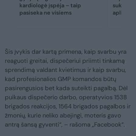
kardiologė įspėja – taip
sukniubu
pasiseka ne visiems
aplinkini
Šis įvykis dar kartą primena, kaip svarbu yra
reaguoti greitai, dispečeriui priimti tinkamą
sprendimą valdant kvietimus ir kaip svarbu,
kad profesionalios GMP komandos būtų
pasirengusios bet kada suteikti pagalbą. Dėl
puikaus dispečerio darbo, operatyvios 1538
brigados reakcijos, 1564 brigados pagalbos ir
žmonių, kurie neliko abejingi, moteris gavo
antrą šansą gyventi“, – rašoma „Facebook“.