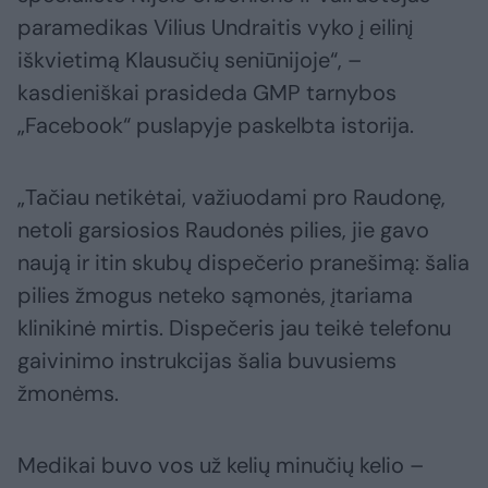
paramedikas Vilius Undraitis vyko į eilinį
iškvietimą Klausučių seniūnijoje“, –
kasdieniškai prasideda GMP tarnybos
„Facebook“ puslapyje paskelbta istorija.
„Tačiau netikėtai, važiuodami pro Raudonę,
netoli garsiosios Raudonės pilies, jie gavo
naują ir itin skubų dispečerio pranešimą: šalia
pilies žmogus neteko sąmonės, įtariama
klinikinė mirtis. Dispečeris jau teikė telefonu
gaivinimo instrukcijas šalia buvusiems
žmonėms.
Medikai buvo vos už kelių minučių kelio –