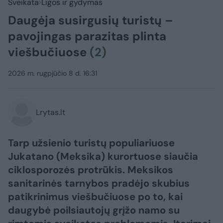
Sveikata
Ligos ir gydymas
Daugėja susirgusių turistų –
pavojingas parazitas plinta
viešbučiuose
(2)
2026 m. rugpjūčio 8 d. 16:31
Lrytas.lt
Tarp užsienio turistų populiariuose
Jukatano (Meksika) kurortuose siaučia
ciklosporozės protrūkis. Meksikos
sanitarinės tarnybos pradėjo skubius
patikrinimus viešbučiuose po to, kai
daugybė poilsiautojų grįžo namo su