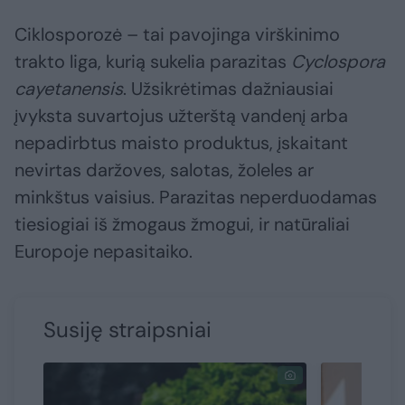
Ciklosporozė – tai pavojinga virškinimo
trakto liga, kurią sukelia parazitas
Cyclospora
cayetanensis
. Užsikrėtimas dažniausiai
įvyksta suvartojus užterštą vandenį arba
nepadirbtus maisto produktus, įskaitant
nevirtas daržoves, salotas, žoleles ar
minkštus vaisius. Parazitas neperduodamas
tiesiogiai iš žmogaus žmogui, ir natūraliai
Europoje nepasitaiko.
Susiję straipsniai