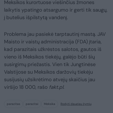
Meksikos kurortuose viešinčius žmones
laikytis ypatingo atsargumo ir gerti tik saugų,
į butelius išpilstytą vandenį.
Problema jau pasiekė tarptautinį mastą. JAV
Maisto ir vaistų administracija (FDA) įtaria,
kad parazitais užkrėstos salotos, gautos iš
vieno iš Meksikos tiekėjų, galėjo būti šių
susirgimų priežastis. Vien tik Jungtinėse
Valstijose su Meksikos daržovių tiekėju
susijusių užsikrėtimo atvejų skaičius jau
viršijo 18 000, rašo
fakt.pl
.
parazitas
parazitai
Meksika
Rodyti daugiau žymių