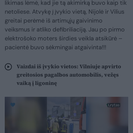
likimas lėmė, kad jie tą akimirką buvo kaip tik
netoliese. Atvykę į įvykio vietą, Nijolė ir Vilius
greitai perėmė iš artimųjų gaivinimo
veiksmus ir atliko defibriliaciją. Jau po pirmo
elektrošoko moters širdies veikla atsikūrė –
pacientė buvo sėkmingai atgaivinta!!!
Vaizdai iš įvykio vietos: Vilniuje apvirto
greitosios pagalbos automobilis, vežęs
vaiką į ligoninę