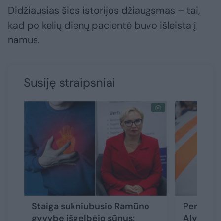
Didžiausias šios istorijos džiaugsmas – tai,
kad po kelių dienų pacientė buvo išleista į
namus.
Susiję straipsniai
Staiga sukniubusio Ramūno
Per plau
gyvybę išgelbėjo sūnus:
Alytaus 