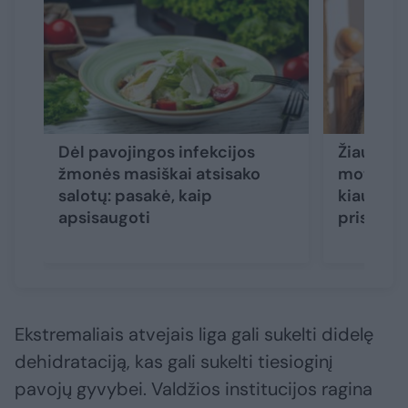
Dėl pavojingos infekcijos
Žiaurus l
žmonės masiškai atsisako
moteris 
salotų: pasakė, kaip
kiaulien
apsisaugoti
prisiveis
Ekstremaliais atvejais liga gali sukelti didelę
dehidrataciją, kas gali sukelti tiesioginį
pavojų gyvybei. Valdžios institucijos ragina