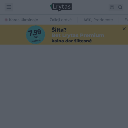
Karas Ukrainoje
Žalioji erdvė
Ačiū, Prezidente
E