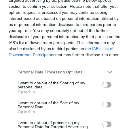
targeted advertising by us, please use the below opt-out
section to confirm your selection. Please note that after your
opt-out request is processed you may continue seeing
interest-based ads based on personal information utilized by
us or personal information disclosed to third parties prior to
your opt-out. You may separately opt-out of the further
disclosure of your personal information by third parties on the
IAB’s list of downstream participants. This information may
also be disclosed by us to third parties on the
IAB’s List of
Downstream Participants
that may further disclose it to other
third parties.
defibriliatorius
Greitoji medicinos pagalba (GMP)
Raudonė
Personal Data Processing Opt Outs
I want to opt-out of the Sharing of my
personal data.
Komentuoti po šiuo straipsniu
Opted In
I want to opt-out of the Sale of my
Komentuoti gali tik Lrytas registruoti vartotojai.
Personal Data.
Opted In
Prisijunkite prie registruotų vartotojų
bendruomenės ir bendraukite komentaruose!
I want to opt-out of processing my
Personal Data for Targeted Advertising.