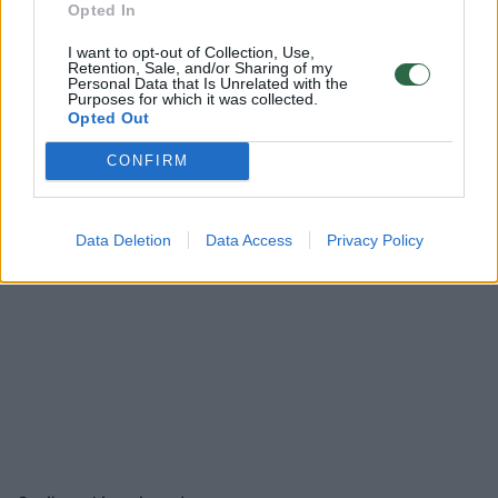
Opted In
Rodyti komentarus
I want to opt-out of Collection, Use,
Retention, Sale, and/or Sharing of my
Personal Data that Is Unrelated with the
Purposes for which it was collected.
Prisijungti komentatoriams
Opted Out
CONFIRM
Data Deletion
Data Access
Privacy Policy