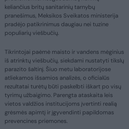
keliančius britų sanitarinių tarnybų
pranešimus, Meksikos Sveikatos ministerija
pradėjo patikrinimus daugiau nei tuzine
populiarių viešbučių.
Tikrintojai paėmė maisto ir vandens mėginius
iš atrinktų viešbučių, siekdami nustatyti tikslų
parazito šaltinį. Šiuo metu laboratorijose
atliekamos išsamios analizės, o oficialūs
rezultatai turėtų būti paskelbti iškart po visų
tyrimų užbaigimo. Parengta ataskaita leis
vietos valdžios institucijoms įvertinti realią
grėsmės apimtį ir įgyvendinti papildomas
prevencines priemones.