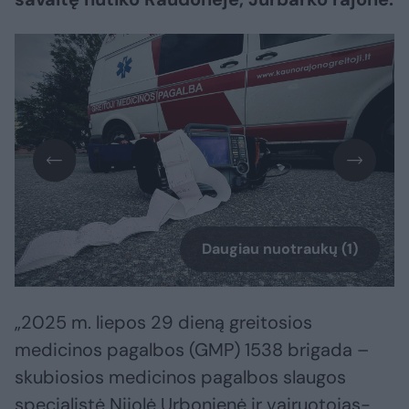
Daugiau nuotraukų (1)
„2025 m. liepos 29 dieną greitosios
medicinos pagalbos (GMP) 1538 brigada –
skubiosios medicinos pagalbos slaugos
specialistė Nijolė Urbonienė ir vairuotojas-