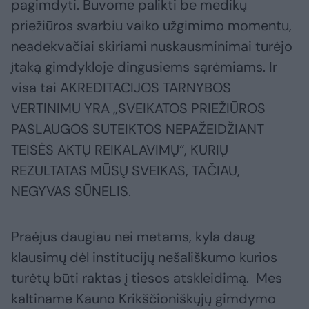
pagimdyti. Buvome palikti be medikų
priežiūros svarbiu vaiko užgimimo momentu,
neadekvačiai skiriami nuskausminimai turėjo
įtaką gimdykloje dingusiems sąrėmiams. Ir
visa tai AKREDITACIJOS TARNYBOS
VERTINIMU YRA „SVEIKATOS PRIEŽIŪROS
PASLAUGOS SUTEIKTOS NEPAŽEIDŽIANT
TEISĖS AKTŲ REIKALAVIMŲ“, KURIŲ
REZULTATAS MŪSŲ SVEIKAS, TAČIAU,
NEGYVAS SŪNELIS.
Praėjus daugiau nei metams, kyla daug
klausimų dėl institucijų nešališkumo kurios
turėtų būti raktas į tiesos atskleidimą. Mes
kaltiname Kauno Krikščioniškųjų gimdymo