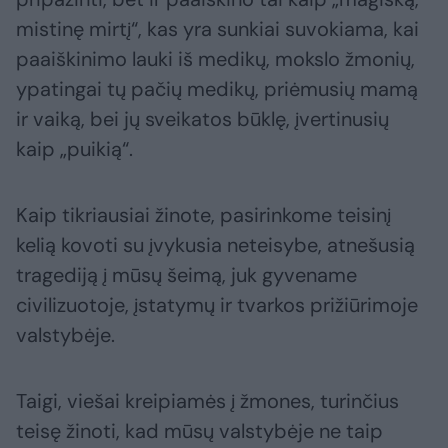
mistinę mirtį“, kas yra sunkiai suvokiama, kai
paaiškinimo lauki iš medikų, mokslo žmonių,
ypatingai tų pačių medikų, priėmusių mamą
ir vaiką, bei jų sveikatos būklę, įvertinusių
kaip „puikią“.
Kaip tikriausiai žinote, pasirinkome teisinį
kelią kovoti su įvykusia neteisybe, atnešusią
tragediją į mūsų šeimą, juk gyvename
civilizuotoje, įstatymų ir tvarkos prižiūrimoje
valstybėje.
Taigi, viešai kreipiamės į žmones, turinčius
teisę žinoti, kad mūsų valstybėje ne taip