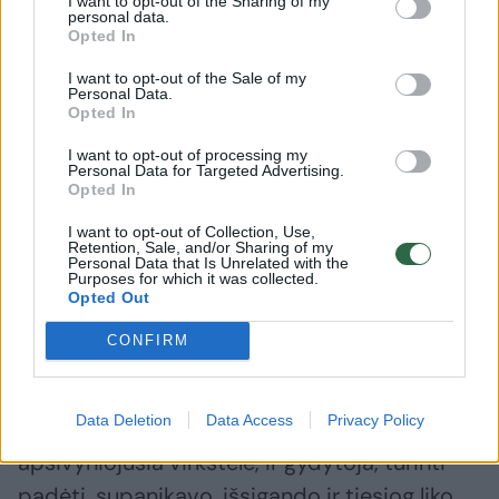
I want to opt-out of the Sharing of my
rūpestinga sveikatos paslauga?
personal data.
Opted In
I want to opt-out of the Sale of my
11. Stūmimo metu aparatas fiksuojantis vaiko
Personal Data.
Opted In
širdies darbą nukrito, tai buvo apie 1 val.
nakties, ir vyras nors pradžioje stengėsi
I want to opt-out of processing my
Personal Data for Targeted Advertising.
laikyti prispaudęs pats, turėjo laikyti mane,
Opted In
todėl aparatą paleido, o medikai net
I want to opt-out of Collection, Use,
Retention, Sale, and/or Sharing of my
nesistengė jo pritvirtinti ir stebėti vaiko
Personal Data that Is Unrelated with the
Purposes for which it was collected.
gyvybės duomenų!
Opted Out
CONFIRM
12. Kai grįžo akušerė, pradėjau stumti ir
akušerė pradėjo šauktis gydytojos, jai
Data Deletion
Data Access
Privacy Policy
atskubėjus, gimė vaikelis, mėlynas, kaklą
apsivyniojusia virkštele, ir gydytoja, turinti
padėti, supanikavo, išsigando ir tiesiog liko