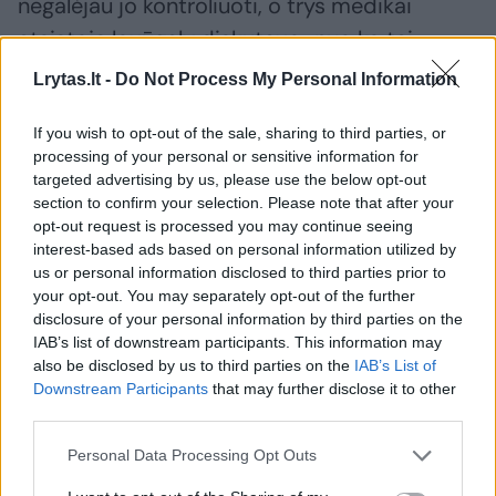
negalėjau jo kontroliuoti, o trys medikai
atsistoję lovūgaly diskutavo „nuo ko tai
galėtų būti“ ir priėjo išvadą, kad tikriausiai tai
Lrytas.lt -
Do Not Process My Personal Information
„nejautros šalutinis poveikis, apie kurį buvo
If you wish to opt-out of the sale, sharing to third parties, or
girdėję“. Negalėjau medikams normaliai
processing of your personal or sensitive information for
atsakyti į jų klausimus, lemenau, kad man
targeted advertising by us, please use the below opt-out
būtina cezario pjūvio operacija.
section to confirm your selection. Please note that after your
opt-out request is processed you may continue seeing
interest-based ads based on personal information utilized by
us or personal information disclosed to third parties prior to
10. Mudu su vyru buvome palikti VIENI (net
your opt-out. You may separately opt-out of the further
apie 15min likome tik su valytoja), aktyvaus
disclosure of your personal information by third parties on the
gimdymo gimdykloje metu, kuriuo metu kilo
IAB’s list of downstream participants. This information may
also be disclosed by us to third parties on the
IAB’s List of
baimė išstumti vaikelį, nes tiesiog nebuvo kas
Downstream Participants
that may further disclose it to other
tą vaikelį priims! Jei būčiau stūmusi tuo metu
third parties.
– vaikelis būtų iškritęs ant grindų! Ar tai irgi
Personal Data Processing Opt Outs
nesvarbu, normalu, tinkama maksimaliai