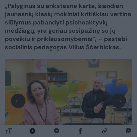
„Palyginus su ankstesne karta, šiandien
jaunesnių klasių mokiniai kritiškiau vertina
siūlymus pabandyti psichoaktyvių
medžiagų, yra geriau susipažinę su jų
poveikiu ir priklausomybėmis“, – pastebi
socialinis pedagogas Vilius Ščerbickas.
Daugiau nuotraukų (2)