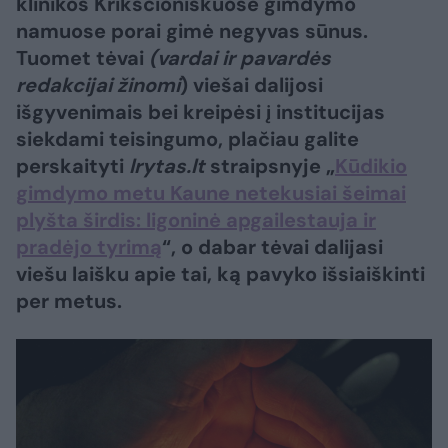
klinikos Krikščioniškuose gimdymo
namuose porai gimė negyvas sūnus.
Tuomet tėvai
(vardai ir pavardės
redakcijai žinomi
) viešai dalijosi
išgyvenimais bei kreipėsi į institucijas
siekdami teisingumo, plačiau galite
perskaityti
lrytas.lt
straipsnyje „
Kūdikio
gimdymo metu Kaune netekusiai šeimai
plyšta širdis: ligoninė apgailestauja ir
pradėjo tyrimą
“, o dabar tėvai dalijasi
viešu laišku apie tai, ką pavyko išsiaiškinti
per metus.