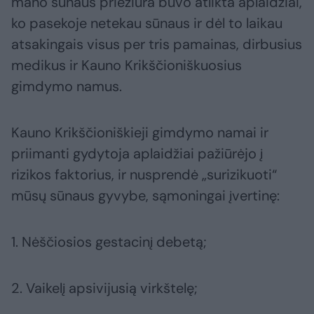
mano sūnaus priežiūra buvo atlikta aplaidžiai,
ko pasekoje netekau sūnaus ir dėl to laikau
atsakingais visus per tris pamainas, dirbusius
medikus ir Kauno Krikščioniškuosius
gimdymo namus.
Kauno Krikščioniškieji gimdymo namai ir
priimanti gydytoja aplaidžiai pažiūrėjo į
rizikos faktorius, ir nusprendė „surizikuoti“
mūsų sūnaus gyvybe, sąmoningai įvertinę:
1. Nėščiosios gestacinį debetą;
2. Vaikelį apsivijusią virkštelę;