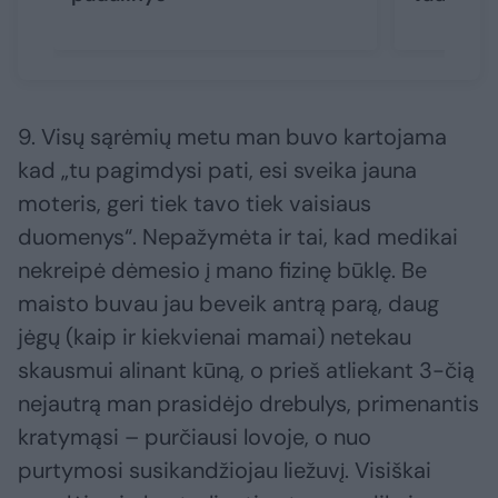
9. Visų sąrėmių metu man buvo kartojama
kad „tu pagimdysi pati, esi sveika jauna
moteris, geri tiek tavo tiek vaisiaus
duomenys“. Nepažymėta ir tai, kad medikai
nekreipė dėmesio į mano fizinę būklę. Be
maisto buvau jau beveik antrą parą, daug
jėgų (kaip ir kiekvienai mamai) netekau
skausmui alinant kūną, o prieš atliekant 3-čią
nejautrą man prasidėjo drebulys, primenantis
kratymąsi – purčiausi lovoje, o nuo
purtymosi susikandžiojau liežuvį. Visiškai