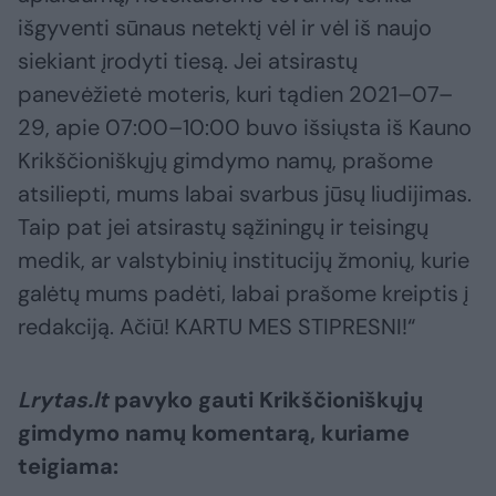
išgyventi sūnaus netektį vėl ir vėl iš naujo
siekiant įrodyti tiesą. Jei atsirastų
panevėžietė moteris, kuri tądien 2021–07–
29, apie 07:00–10:00 buvo išsiųsta iš Kauno
Krikščioniškųjų gimdymo namų, prašome
atsiliepti, mums labai svarbus jūsų liudijimas.
Taip pat jei atsirastų sąžiningų ir teisingų
medik, ar valstybinių institucijų žmonių, kurie
galėtų mums padėti, labai prašome kreiptis į
redakciją. Ačiū! KARTU MES STIPRESNI!“
Lrytas.lt
pavyko gauti Krikščioniškųjų
gimdymo namų komentarą, kuriame
teigiama: