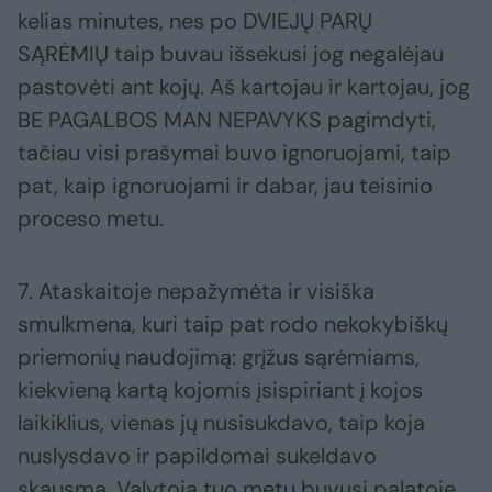
kelias minutes, nes po DVIEJŲ PARŲ
SĄRĖMIŲ taip buvau išsekusi jog negalėjau
pastovėti ant kojų. Aš kartojau ir kartojau, jog
BE PAGALBOS MAN NEPAVYKS pagimdyti,
tačiau visi prašymai buvo ignoruojami, taip
pat, kaip ignoruojami ir dabar, jau teisinio
proceso metu.
7. Ataskaitoje nepažymėta ir visiška
smulkmena, kuri taip pat rodo nekokybiškų
priemonių naudojimą: grįžus sąrėmiams,
kiekvieną kartą kojomis įsispiriant į kojos
laikiklius, vienas jų nusisukdavo, taip koja
nuslysdavo ir papildomai sukeldavo
skausmą. Valytoja tuo metu buvusi palatoje