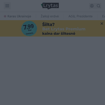
Karas Ukrainoje
Žalioji erdvė
Ačiū, Prezidente
E