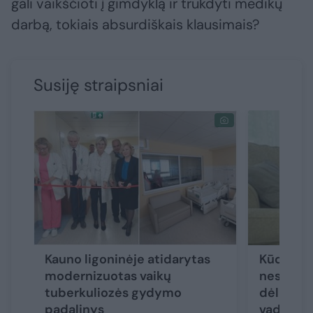
gali vaikščioti į gimdyklą ir trukdyti medikų
darbą, tokiais absurdiškais klausimais?
Susiję straipsniai
Kauno ligoninėje atidarytas
Kūdikio 
modernizuotas vaikų
nesulauk
tuberkuliozės gydymo
dėl to ka
padalinys
vadina m