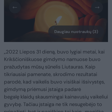
Daugiau nuotraukų (3)
„2022 Liepos 31 dieną, buvo lygiai metai, kai
Krikščioniškuose gimdymo namuose buvo
pražudytas mūsų sūnelis Liutauras. Kaip
tikriausiai pamenate, skrodimo rezultatai
parodė, kad vaikelis buvo visiškai išsivystęs,
gimdymą priėmusi įstaiga padarė
begalę klaidų skausmingai kainavusių vaikeliui
gyvybę. Tačiau įstaiga ne tik nesugebėjo to
pripažinti, bet ir paaiškino tai kaip „magišką,