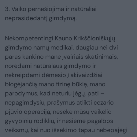
3. Vaiko pernešiojimą ir natūraliai
neprasidedantį gimdymą.
Nekompetentingi Kauno Krikščioniškųjų
gimdymo namų medikai, daugiau nei dvi
paras kankino mane įvairiais skatinimais,
norėdami natūralaus gimdymo ir
nekreipdami dėmesio į akivaizdžiai
blogėjančią mano fizinę būklę, mano
parodymus, kad neturiu jėgų, pati –
nepagimdysiu, prašymus atlikti cezario
pjūvio operaciją, nesekė mūsų vaikelio
gyvybinių rodiklių, ir nesiėmė pagalbos
veiksmų, kai nuo išsekimo tapau nebepajėgi