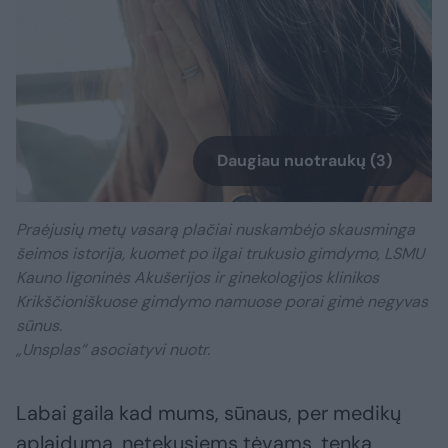
Daugiau nuotraukų (3)
Praėjusių metų vasarą plačiai nuskambėjo skausminga
šeimos istorija, kuomet po ilgai trukusio gimdymo, LSMU
Kauno ligoninės Akušerijos ir ginekologijos klinikos
Krikščioniškuose gimdymo namuose porai gimė negyvas
sūnus.
„Unsplas“ asociatyvi nuotr.
Labai gaila kad mums, sūnaus, per medikų
aplaidumą, netekusiems tėvams, tenka