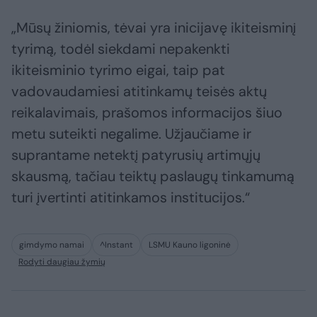
„Mūsų žiniomis, tėvai yra inicijavę ikiteisminį
tyrimą, todėl siekdami nepakenkti
ikiteisminio tyrimo eigai, taip pat
vadovaudamiesi atitinkamų teisės aktų
reikalavimais, prašomos informacijos šiuo
metu suteikti negalime. Užjaučiame ir
suprantame netektį patyrusių artimųjų
skausmą, tačiau teiktų paslaugų tinkamumą
turi įvertinti atitinkamos institucijos.“
gimdymo namai
^Instant
LSMU Kauno ligoninė
Rodyti daugiau žymių