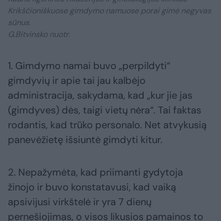
Krikščioniškuose gimdymo namuose porai gimė negyvas
sūnus.
G.Bitvinsko nuotr.
1. Gimdymo namai buvo „perpildyti“
gimdyvių ir apie tai jau kalbėjo
administracija, sakydama, kad „kur jie jas
(gimdyves) dės, taigi vietų nėra“. Tai faktas
rodantis, kad trūko personalo. Net atvykusią
panevėžietę išsiuntė gimdyti kitur.
2. Nepažymėta, kad priimanti gydytoja
žinojo ir buvo konstatavusi, kad vaiką
apsivijusi virkštelė ir yra 7 dienų
pernešiojimas, o visos likusios pamainos to