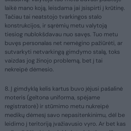
laikė mano koją, leisdama jai įsispirti į krūtinę.
Tačiau tai neatstojo tvarkingos stalo
konstrukcijos, ir sąrėmių metu valytoją
tiesiog nublokšdavau nuo savęs. Tuo metu
buvęs personalas net nemėgino pažiūrėti, ar
sutvarkyti netvarkingą gimdymo stalą, toks
vaizdas jog žinojo problemą, bet į tai
nekreipė dėmesio.
8. Į gimdyklą kelis kartus buvo įėjusi pašalinė
moteris (geltona uniforma, spėjame
registratorė) ir stūmimo metu nukreipė
medikų dėmesį savo nepasitenkinimu, dėl be
leidimo į teritoriją įvažiavusio vyro. Ar bet kas