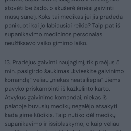
stovėti be žado, o akušerė ėmėsi gaivinti
mūsų sūnelį. Koks tai medikas jei jis pradeda
panikuoti kai jo labiausiai reikia? Taip pat iš
supanikavimo medicinos personalas
neužfiksavo vaiko gimimo laiko.
13. Pradėjus gaivinti naujagimį, tik praėjus 5
min. pasigirdo šaukimas „kvieskite gaivinimo
komandą“ vėliau „niekas neatsiliepia“ Jiems
pavyko priskambinti iš kažkelinto karto.
Atvykus gaivinimo komandai, niekas iš
palatoje buvusių medikų negalėjo atsakyti
kada gimė kūdikis. Taip nutiko dėl medikų
supanikavimo ir išsiblaškymo, o kaip vėliau