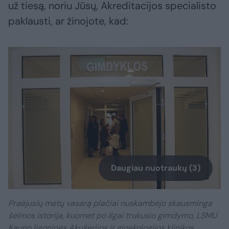
už tiesą, noriu Jūsų, Akreditacijos specialisto
paklausti, ar žinojote, kad:
Daugiau nuotraukų (3)
Praėjusių metų vasarą plačiai nuskambėjo skausminga
šeimos istorija, kuomet po ilgai trukusio gimdymo, LSMU
Kauno ligoninės Akušerijos ir ginekologijos klinikos