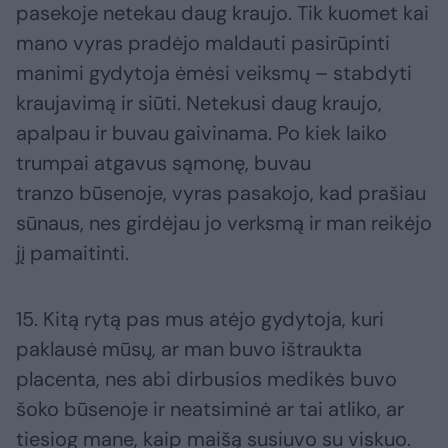
pasekoje netekau daug kraujo. Tik kuomet kai
mano vyras pradėjo maldauti pasirūpinti
manimi gydytoja ėmėsi veiksmų – stabdyti
kraujavimą ir siūti. Netekusi daug kraujo,
apalpau ir buvau gaivinama. Po kiek laiko
trumpai atgavus sąmonę, buvau
tranzo būsenoje, vyras pasakojo, kad prašiau
sūnaus, nes girdėjau jo verksmą ir man reikėjo
jį pamaitinti.
15. Kitą rytą pas mus atėjo gydytoja, kuri
paklausė mūsų, ar man buvo ištraukta
placenta, nes abi dirbusios medikės buvo
šoko būsenoje ir neatsiminė ar tai atliko, ar
tiesiog mane, kaip maišą susiuvo su viskuo.