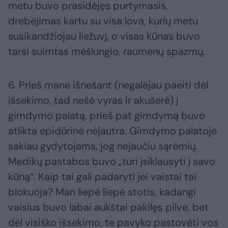
metu buvo prasidėjęs purtymasis,
drebėjimas kartu su visa lova, kurių metu
susikandžiojau liežuvį, o visas kūnas buvo
tarsi suimtas mėšlungio, raumenų spazmų.
6. Prieš mane išnešant (negalėjau paeiti dėl
išsekimo, tad nešė vyras ir akušerė) į
gimdymo palatą, prieš pat gimdymą buvo
atlikta epidūrinė nejautra. Gimdymo palatoje
sakiau gydytojams, jog nejaučiu sąrėmių.
Medikų pastabos buvo „turi įsiklausyti į savo
kūną“. Kaip tai gali padaryti jei vaistai tai
blokuoja? Man liepė liepė stotis, kadangi
vaisius buvo labai aukštai pakilęs pilve, bet
dėl visiško išsekimo, te pavyko pastovėti vos