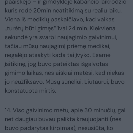
paaiškėjo – ir gimdykloje kabančio laikrodžio
kuris rodė 20min neatitikimą su realiu laiku.
Viena iš medikių paskaičiavo, kad vaikas
„turėtų būti gimęs“ 1val 24 min. Kiekviena
sekundė yra svarbi naujagimio gaivinimui,
tačiau mūsų naujagimį priėmę medikai,
negalėjo atsakyti kada tai įvyko. Esame
įsitikinę, jog buvo pateiktas išgalvotas
gimimo laikas, nes aiškiai matėsi, kad niekas
jo neužfiksavo. Mūsų sūneliui, Liutaurui, buvo
konstatuota mirtis.
14. Viso gaivinimo metu, apie 30 minučių, gal
net daugiau buvau palikta kraujuojanti (nes
buvo padarytas kirpimas), nesusiūta, ko