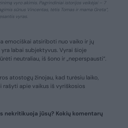
ginimą vyro akimis. Pagrindiniai istorijos veikėjai – 7
jagimis sūnus Vincentas, tėtis Tomas ir mama Greta“,
esantis vyras.
emociškai atsiriboti nuo vaiko ir jų
 yra labai subjektyvus. Vyrai šioje
ūrėti neutraliau, iš šono ir „neperspausti“.
ros atostogų žinojau, kad turėsiu laiko,
rašyti apie vaikus iš vyriškosios
 nekritikuoja jūsų? Kokių komentarų