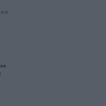
 16:28
pos
ą