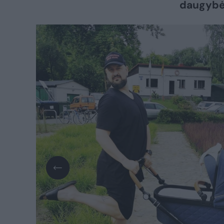
daugybė