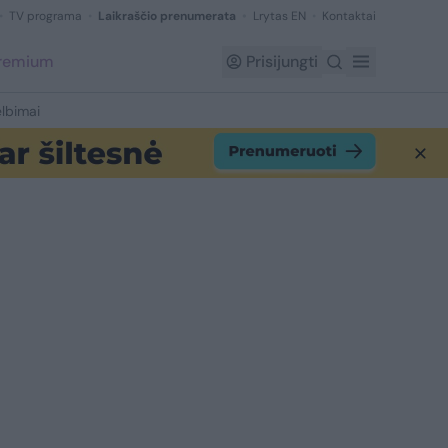
TV programa
Laikraščio prenumerata
Lrytas EN
Kontaktai
Premium
Prisijungti
lbimai