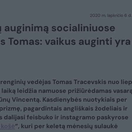
2020 m. lapkričio 6 d.
ų auginimą socialiniuose
is Tomas: vaikus auginti yra
s renginių vedėjas Tomas Tracevskis nuo lie
laiką leidžia namuose prižiūrėdamas vasar
ūnų Vincentą. Kasdienybės nuotykiais per
rizmę, pagardintais angliškais žodeliais ir
is dalijasi feisbuko ir instagramo paskyrose
 košė
“, kuri per keletą mėnesių sulaukė