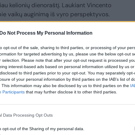
au kelionių dienoraštį. Laukiant Vincento
apie vaikų auginimą iš vyro perspektyvos.
tūmėjo dvi priežastys.
Do Not Process My Personal Information
akcentuoti, kad vyrų dalyvavimas vaiko
to opt-out of the sale, sharing to third parties, or processing of your per
a ir net būtinybė. Nes kartais atrodo,
formation for targeted advertising by us, please use the below opt-out s
 nuostata, kad vaikai – „bobų reikalas“.
r selection. Please note that after your opt-out request is processed y
eing interest-based ads based on personal information utilized by us or
disclosed to third parties prior to your opt-out. You may separately opt-
losure of your personal information by third parties on the IAB’s list of
a daug rašančių mamų ir bėda tame, kad
. This information may also be disclosed by us to third parties on the
IA
saldūs: „sveikos, mano brangiosios“, „mano
Participants
that may further disclose it to other third parties.
, „mes ten, mes čia“, „puiki dienelė ir
kios situacijos formuojasi anekdotinis
l Data Processing Opt Outs
patenka visi, auginantys vaikus.
o opt-out of the Sharing of my personal data.