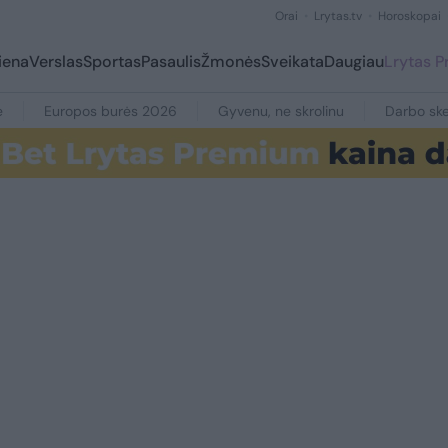
Orai
Lrytas.tv
Horoskopai
iena
Verslas
Sportas
Pasaulis
Žmonės
Sveikata
Daugiau
Lrytas 
e
Europos burės 2026
Gyvenu, ne skrolinu
Darbo ske