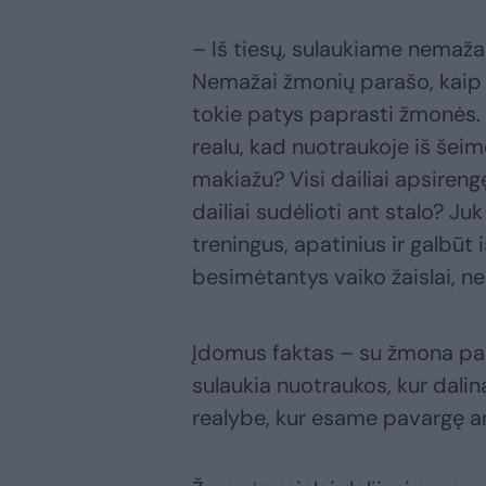
– Iš tiesų, sulaukiame nemažai
Nemažai žmonių parašo, kaip ge
tokie patys paprasti žmonės. 
realu, kad nuotraukoje iš še
makiažu? Visi dailiai apsireng
dailiai sudėlioti ant stalo? J
treningus, apatinius ir galbūt 
besimėtantys vaiko žaislai, ne
Įdomus faktas – su žmona pas
sulaukia nuotraukos, kur dalin
realybe, kur esame pavargę ar