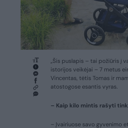
„Šis puslapis – tai požiūris į 
istorijos veikėjai – 7 metus e
Vincentas, tėtis Tomas ir mam
atostogose esantis vyras.
– Kaip kilo mintis rašyti tin
– Įvairiuose savo gyvenimo e