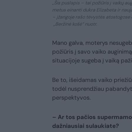
„Šis puslapis – tai požiūris į vaikų au
metus einanti dukra Elizabeta ir nau
– įžangoje rašo tėvystės atostogose 
„Beržinė košė“ nuotr.
Mano galva, moterys nesugeba 
požiūris į savo vaiko auginimą
situacijoje sugeba į vaiką paži
Be to, išeidamas vaiko priežiū
todėl nusprendžiau pabandyti 
perspektyvos.
– Ar tos pačios supermamos
dažniausiai sulaukiate?