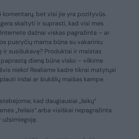
 komentarų, bet visi jie yra pozityvūs.
ra skaityti ir suprasti, kad visi mes
Internete dažnai viskas pagražinta – ar
imos pusryčių mama būna su vakariniu
ę ir susišukavę? Produktai ir maistas
uk paprastą dieną būna visko – vilkime
išvis nieko! Realiame kadre tikrai matytųsi
plauti indai ar šiukšlių maišas kampe.
tebėjome, kad daugiausiai „laikų“
amės „feilais“ arba visiškai nepagražinta
 užsimiegoję.