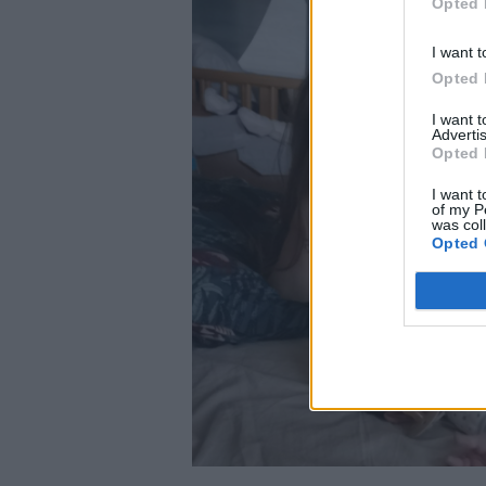
Opted 
I want t
Opted 
I want 
Advertis
Opted 
I want t
of my P
was col
Opted 