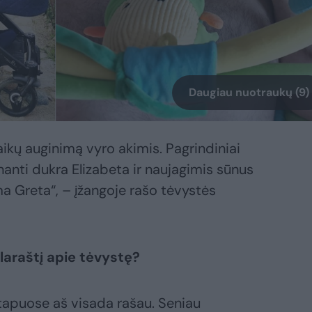
Daugiau nuotraukų (9)
vaikų auginimą vyro akimis. Pagrindiniai
inanti dukra Elizabeta ir naujagimis sūnus
a Greta“, – įžangoje rašo tėvystės
klaraštį apie tėvystę?
tapuose aš visada rašau. Seniau