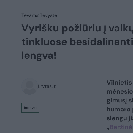
Tėvams
Tėvystė
Vyrišku požiūriu į vaik
tinkluose besidalinant
lengva!
Vilnieti
Lrytas.lt
mėnesio 
gimusį s
humoro p
Interviu
slengu j
„
Beržinė