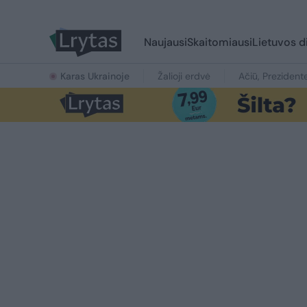
Naujausi
Skaitomiausi
Lietuvos d
Karas Ukrainoje
Žalioji erdvė
Ačiū, Prezident