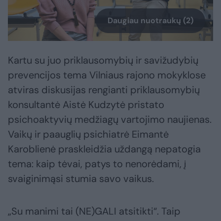
Daugiau nuotraukų (2)
Kartu su juo priklausomybių ir savižudybių
prevencijos tema Vilniaus rajono mokyklose
atviras diskusijas rengianti priklausomybių
konsultantė Aistė Kudzytė pristato
psichoaktyvių medžiagų vartojimo naujienas.
Vaikų ir paauglių psichiatrė Eimantė
Karoblienė praskleidžia uždangą nepatogia
tema: kaip tėvai, patys to nenorėdami, į
svaiginimąsi stumia savo vaikus.
„Su manimi tai (NE)GALI atsitikti“. Taip