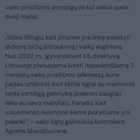
vaiko priežiūros atostogų iki kol vaikui sueis
dveji metai.
„Išties džiugu, kad žmonės yra linkę palaikyti
didesnį tėčių įsitraukimą į vaikų auginimą.
Nuo 2022 m., įgyvendinant ES direktyvą,
Lietuvoje planuojama įvesti neperleidžiamą 2
mėnesių vaiko priežiūros laikotarpį, kuris
padės užtikrinti, kad tėčiai lygiai su mamomis
turės vertingą galimybę praleisti daugiau
laiko su savo mažyliais. Panašu, kad
visuomenės nuomonė šiems pokyčiams yra
palanki“, – sako lygių galimybių kontrolierė
Agneta Skardžiuvienė.