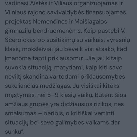
vadinasi Aistės ir Viliaus organizuojamas ir
Vilniaus rajono savivaldybės finansuojamas
projektas Nemenčinės ir Maišiagalos
gimnazijų bendruomenėms. Kaip pastebi V.
Ščerbickas po susitikimų su vaikais, vyresnių
klasių moksleiviai jau beveik visi atsako, kad
įmanoma tapti priklausomu: „Jie jau kitaip
suvokia situaciją, matydami, kaip kiti savo
neviltį skandina vartodami priklausomybes
sukeliančias medžiagas. Jų visiškai kitoks
mąstymas, nei 5–9 klasių vaikų. Būtent šios
amžiaus grupės yra didžiausios rizikos, nes
smalsumas – beribis, o kritiškai vertinti
situacijų bei savo galimybes vaikams dar
sunku“.