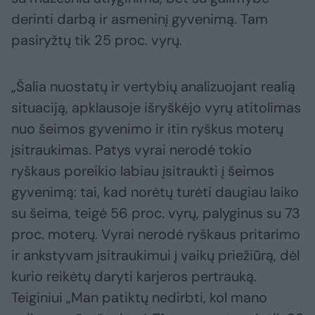
derinti darbą ir asmeninį gyvenimą. Tam
pasiryžtų tik 25 proc. vyrų.
„Šalia nuostatų ir vertybių analizuojant realią
situaciją, apklausoje išryškėjo vyrų atitolimas
nuo šeimos gyvenimo ir itin ryškus moterų
įsitraukimas. Patys vyrai nerodė tokio
ryškaus poreikio labiau įsitraukti į šeimos
gyvenimą: tai, kad norėtų turėti daugiau laiko
su šeima, teigė 56 proc. vyrų, palyginus su 73
proc. moterų. Vyrai nerodė ryškaus pritarimo
ir ankstyvam įsitraukimui į vaikų priežiūrą, dėl
kurio reikėtų daryti karjeros pertrauką.
Teiginiui „Man patiktų nedirbti, kol mano