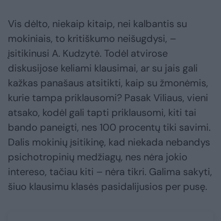
Vis dėlto, niekaip kitaip, nei kalbantis su
mokiniais, to kritiškumo neišugdysi, –
įsitikinusi A. Kudzytė. Todėl atvirose
diskusijose keliami klausimai, ar su jais gali
kažkas panašaus atsitikti, kaip su žmonėmis,
kurie tampa priklausomi? Pasak Viliaus, vieni
atsako, kodėl gali tapti priklausomi, kiti tai
bando paneigti, nes 100 procentų tiki savimi.
Dalis mokinių įsitikinę, kad niekada nebandys
psichotropinių medžiagų, nes nėra jokio
intereso, tačiau kiti – nėra tikri. Galima sakyti,
šiuo klausimu klasės pasidalijusios per pusę.