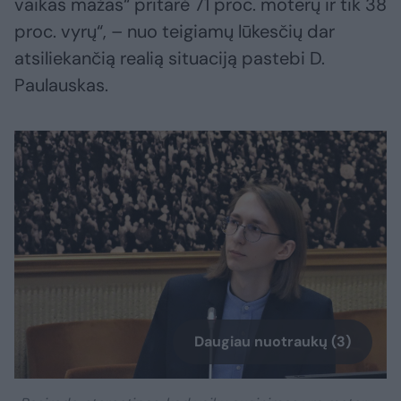
vaikas mažas“ pritarė 71 proc. moterų ir tik 38
proc. vyrų“, – nuo teigiamų lūkesčių dar
atsiliekančią realią situaciją pastebi D.
Paulauskas.
Daugiau nuotraukų (3)