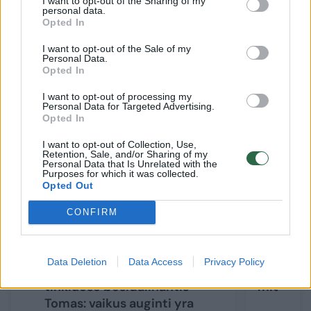
I want to opt-out of the Sharing of my
personal data.
dalinsis savo vaikų auginimo patirtimis.
Opted In
I want to opt-out of the Sale of my
Personal Data.
Opted In
Susiję straipsniai
I want to opt-out of processing my
Personal Data for Targeted Advertising.
Opted In
I want to opt-out of Collection, Use,
Retention, Sale, and/or Sharing of my
Personal Data that Is Unrelated with the
Purposes for which it was collected.
Opted Out
CONFIRM
Vyrišku požiūriu į vaikų
Žinomas t
Data Deletion
Data Access
Privacy Policy
auginimą socialiniuose
štai kuo 
tinkluose besidalinantis
miegate
Tomas: vaikus auginti yra