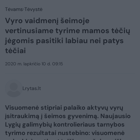
Tėvams
Tėvystė
Vyro vaidmenį šeimoje
vertinusiame tyrime mamos tėčių
jėgomis pasitiki labiau nei patys
tėčiai
2020 m. lapkričio 10 d. 09:15
Lrytas.lt
Visuomenė stipriai palaiko aktyvų vyrų
įsitraukimą į šeimos gyvenimą. Naujausio
Lygių galimybių kontrolieriaus tarnybos
tyrimo rezultatai nustebino: visuomenė