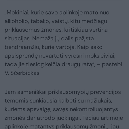
„Mokiniai, kurie savo aplinkoje mato nuo
alkoholio, tabako, vaistų, kitų medžiagų
priklausomus žmones, kritiškiau vertina
situacijas. Nemaža jų dalis pažįsta
bendraamžių, kurie vartoja. Kaip sako
apsisprendę nevartoti vyresni moksleiviai,
tada jie tiesiog keičia draugų ratą“, – pastebi
V. Ščerbickas.
Jam asmeniškai priklausomybių prevencijos
temomis sunkiausia kalbėti su mažiukais,
kuriems apsvaigę, savęs nekontroliuojantys
žmonės dar atrodo juokingai. Tačiau artimoje
aplinkoje matantys priklausomų žmonių, jau