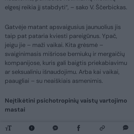
elgesį reikia jį stabdyti“, – sako V. Ščerbickas.
Gatvėje matant apsvaigusius jaunuolius jis
taip pat pataria kviesti pareigūnus. Ypač,
jeigu jie – maži vaikai. Kita grėsmė –
svaiginimasis mišriose berniukų ir mergaičių
kompanijose, kuris gali baigtis priekabiavimu
ar seksualiniu išnaudojimu. Arba kai vaikai,
paaugliai – su neaiškiais asmenimis.
Neįtikėtini psichotropinių vaistų vartojimo
mastai
Kitą Lietuvos problemą – neįtikėtinus