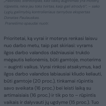
„Pasirodo, stereotipas, kad vaikų auginimas yra moterų
rūpestis, nėra jau toks tvirtas, kaip gali atrodyti“, – sako
Lygių galimybių kontrolieriaus tarnybos ekspertas
Donatas Paulauskas.
Pranešimo spaudai nuotr.
Prioritetai, ką vyrai ir moterys renkasi laisvu
nuo darbo metu, taip pat skiriasi: vyrams
ilgos darbo valandos dažniausiai trukdo
mėgautis kelionėmis, būti gamtoje, moterims
– auginti vaikus. Vyrai rinkosi atsakymus, kad
ilgos darbo valandos labiausiai kliudo keliauti,
būti gamtoje (20 proc.), tinkamai rūpintis
savo sveikata (16 proc.) bei leisti laiką su
artimaisiais (16 proc.) ir tik po to – rūpintis
vaikais ir dalyvauti jų ugdyme (15 proc.). Tuo