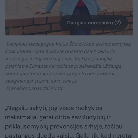
Daugiau nuotraukų (2)
Socialinis pedagogas Vilius Ščerbickas, priklausomybių
konsultantė Aistė Kudzytė pristato psichoaktyvių
medžiagų vartojimo naujienas. Vaikų ir paauglių
psichiatrė Eimantė Karoblienė praskleidžia uždangą
nepatogia tema: kaip tėvai, patys to nenorėdami, į
svaiginimąsi stumia savo vaikus.
Pranešimo spaudai nuotr.
„Negaliu sakyti, jog visos mokyklos
maksimaliai gerai dirba savižudybių ir
priklausomybių prevencijos srityje, tačiau
pastangos duoda vaisių. Gaila tik, kad neretai