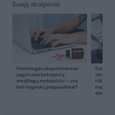
Susiję straipsniai
Psichologės eksperimentas:
Dvigubi 
įsigyti psichotropinių
tėvai aiš
medžiagų moksleiviui – vos
rūkymo ž
keli mygtukų paspaudimai?
nepaleid
elektron