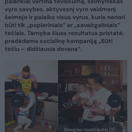
palankiai vertina tėviškumą, šeimyniškas
vyro savybes, aktyvesnį vyro vaidmenį
šeimoje ir palaiko visus vyrus, kurie nenori
būti tik „popieriniais“ ar „savaitgaliniais“
tėčiais. Tarnyba šiuos rezultatus pristatė,
pradėdama socialinę kampaniją „Būti
tėčiu – didžiausia dovana“.
Daugiau nuotraukų (3)