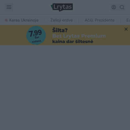
Karas Ukrainoje
Žalioji erdvė
Ačiū, Prezidente
E