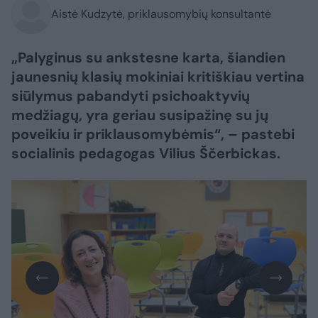
Aistė Kudzytė, priklausomybių konsultantė
„Palyginus su ankstesne karta, šiandien
jaunesnių klasių mokiniai kritiškiau vertina
siūlymus pabandyti psichoaktyvių
medžiagų, yra geriau susipažinę su jų
poveikiu ir priklausomybėmis“, – pastebi
socialinis pedagogas Vilius Ščerbickas.