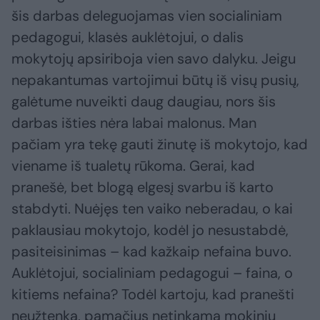
šis darbas deleguojamas vien socialiniam
pedagogui, klasės auklėtojui, o dalis
mokytojų apsiriboja vien savo dalyku. Jeigu
nepakantumas vartojimui būtų iš visų pusių,
galėtume nuveikti daug daugiau, nors šis
darbas išties nėra labai malonus. Man
pačiam yra tekę gauti žinutę iš mokytojo, kad
viename iš tualetų rūkoma. Gerai, kad
pranešė, bet blogą elgesį svarbu iš karto
stabdyti. Nuėjęs ten vaiko neberadau, o kai
paklausiau mokytojo, kodėl jo nesustabdė,
pasiteisinimas – kad kažkaip nefaina buvo.
Auklėtojui, socialiniam pedagogui – faina, o
kitiems nefaina? Todėl kartoju, kad pranešti
neužtenka, pamačius netinkamą mokinių