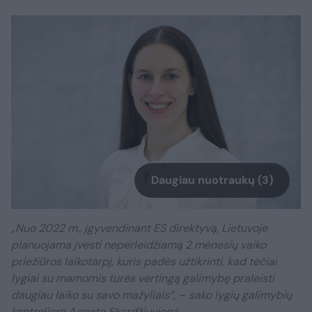
Daugiau nuotraukų (3)
„Nuo 2022 m., įgyvendinant ES direktyvą, Lietuvoje
planuojama įvesti neperleidžiamą 2 mėnesių vaiko
priežiūros laikotarpį, kuris padės užtikrinti, kad tėčiai
lygiai su mamomis turės vertingą galimybę praleisti
daugiau laiko su savo mažyliais“, – sako lygių galimybių
kontrolierė Agneta Skardžiuvienė.