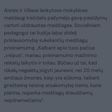
Aistės ir Viliaus lankytose mokyklose
maždaug trečdalis pažymėjo gavę pasiūlymų
vartoti uždraustas medžiagas. Socialiniam
pedagogui tai liudija labai didelį
priklausomybę sukeliančių medžiagų
prieinamumą: „Kalbant apie tuos pačius
„veipus“, manau, prieinamumo mažinimo
reikėtų laikytis ir toliau. Būčiau už tai, kad
rūkalų negalėtų įsigyti jaunesni, nei 20 metų
amžiaus žmonės, kaip yra siūloma, taikant
griežtesnę teisinę atsakomybę tiems, kurie
platina, nuperka medžiagų draudžiamų
nepilnamečiams“.