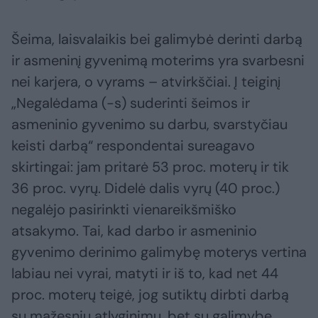
Šeima, laisvalaikis bei galimybė derinti darbą
ir asmeninį gyvenimą moterims yra svarbesni
nei karjera, o vyrams – atvirkščiai. Į teiginį
„Negalėdama (-s) suderinti šeimos ir
asmeninio gyvenimo su darbu, svarstyčiau
keisti darbą“ respondentai sureagavo
skirtingai: jam pritarė 53 proc. moterų ir tik
36 proc. vyrų. Didelė dalis vyrų (40 proc.)
negalėjo pasirinkti vienareikšmiško
atsakymo. Tai, kad darbo ir asmeninio
gyvenimo derinimo galimybę moterys vertina
labiau nei vyrai, matyti ir iš to, kad net 44
proc. moterų teigė, jog sutiktų dirbti darbą
su mažesniu atlyginimu, bet su galimybe