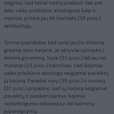
teiginiui, kad tėčiai turėtų praleisti tiek pat
laiko vaiko priežiūros atostogose kaip ir
mamos, pritarė jau tik trečdalis (38 proc.)
apklaustųjų.
Tyrime pastebėta, kad vyrai jaučia didesnę
grėsmę savo karjerai, jei aktyviau įsitrauks į
šeiminį gyvenimą. Vyrai (32 proc.) labiau nei
moterys (23 proc.) baiminasi, kad išėjimas
vaiko priežiūros atostogų neigiamai paveiktų
jų karjerą. Panašiai vyrų (39 proc.) ir moterų
(37 proc.) pripažino, kad jų karjerą neigiamai
paveiktų ir pasikartojantys išėjimai
nedarbingumo laikotarpiui dėl šeiminių
įsipareigojimų.