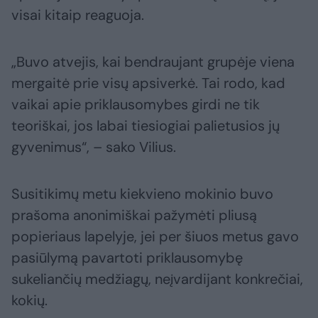
visai kitaip reaguoja.
„Buvo atvejis, kai bendraujant grupėje viena
mergaitė prie visų apsiverkė. Tai rodo, kad
vaikai apie priklausomybes girdi ne tik
teoriškai, jos labai tiesiogiai palietusios jų
gyvenimus“, – sako Vilius.
Susitikimų metu kiekvieno mokinio buvo
prašoma anonimiškai pažymėti pliusą
popieriaus lapelyje, jei per šiuos metus gavo
pasiūlymą pavartoti priklausomybę
sukeliančių medžiagų, neįvardijant konkrečiai,
kokių.