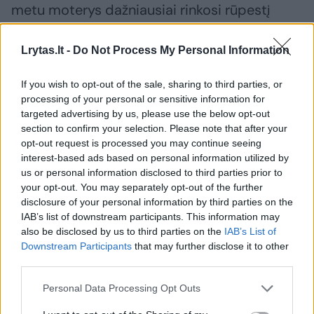
metu moterys dažniausiai rinkosi rūpestį
vaikais (22 proc.), savo sveikatą (21 proc.) ir
keliones bei gamtą (20 proc.).
Lrytas.lt -
Do Not Process My Personal Information
If you wish to opt-out of the sale, sharing to third parties, or
Pradėjo socialinę kampaniją
processing of your personal or sensitive information for
targeted advertising by us, please use the below opt-out
section to confirm your selection. Please note that after your
Lygių galimybių kontrolieriaus tarnyba nuo
opt-out request is processed you may continue seeing
interest-based ads based on personal information utilized by
šiandien pradeda sąmoningumo didinimo
us or personal information disclosed to third parties prior to
kampaniją „Būti tėčiu – didžiausia dovana“.
your opt-out. You may separately opt-out of the further
disclosure of your personal information by third parties on the
Ja siekiama paskatinti vyrus aktyviau
IAB’s list of downstream participants. This information may
įsitraukti į vaikų auginimą nuo pat pirmų
also be disclosed by us to third parties on the
IAB’s List of
Downstream Participants
that may further disclose it to other
vaiko gyvenimo dienų. Kampanijos metu dvi
third parties.
savaites TV ekranuose, radijo stotyse, ir lauko
reklamose bus galima pamatyti socialines
Personal Data Processing Opt Outs
reklamas, socialiniuose tinkluose tėčiai