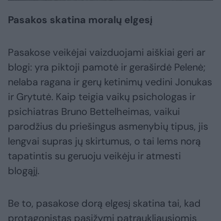
Pasakos skatina moralų elgesį
Pasakose veikėjai vaizduojami aiškiai geri ar
blogi: yra piktoji pamotė ir geraširdė Pelenė;
nelaba ragana ir gerų ketinimų vedini Jonukas
ir Grytutė. Kaip teigia vaikų psichologas ir
psichiatras Bruno Bettelheimas, vaikui
parodžius du priešingus asmenybių tipus, jis
lengvai supras jų skirtumus, o tai lems norą
tapatintis su geruoju veikėju ir atmesti
blogąjį.
Be to, pasakose dorą elgesį skatina tai, kad
protagonistas pasižymi patraukliausiomis