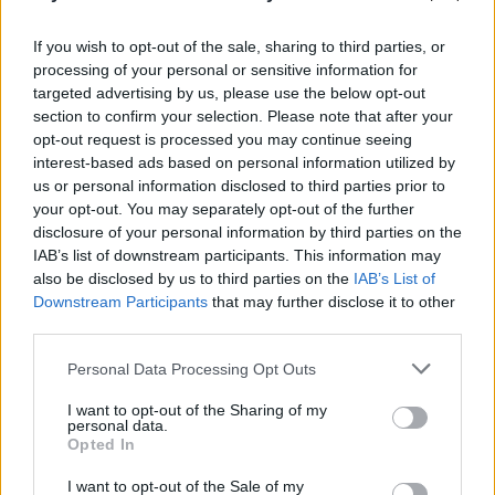
paradigma, per kurios prizmę pasakų naudą“ – teigia
mokytoja Paula Išganaitytė.
If you wish to opt-out of the sale, sharing to third parties, or
processing of your personal or sensitive information for
targeted advertising by us, please use the below opt-out
Tačiau svarbu pabrėžti, kad tik daug kartų
section to confirm your selection. Please note that after your
opt-out request is processed you may continue seeing
išklausęs pasaką ir pakartotinai ją apmąstęs,
interest-based ads based on personal information utilized by
vaikas gali priimti ir internalizuoti siūlomus
us or personal information disclosed to third parties prior to
your opt-out. You may separately opt-out of the further
moralinius principus. Pasak Betelheimo, tik
disclosure of your personal information by third parties on the
tuomet vaikas galės pasinaudoti pasakos
IAB’s list of downstream participants. This information may
teikiama galimybe suprasti save ir savo
also be disclosed by us to third parties on the
IAB’s List of
Downstream Participants
that may further disclose it to other
patyrimus pasaulyje bei, susiformavęs
third parties.
pasakos prasmę asmeniškai jam, surasti jį
Personal Data Processing Opt Outs
kamuojančių sunkumų sprendimus.
I want to opt-out of the Sharing of my
personal data.
Opted In
Padeda sumažinti įtampą
I want to opt-out of the Sale of my