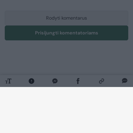
Rodyti komentarus
Prisijungti komentatoriams