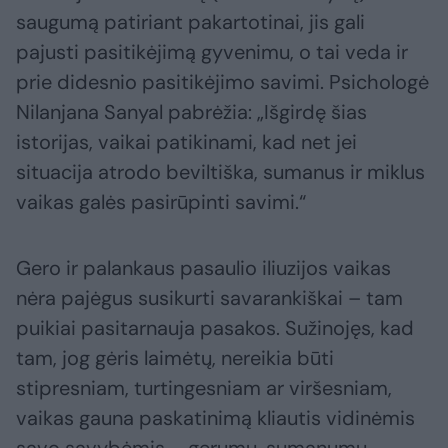
saugumą patiriant pakartotinai, jis gali
pajusti pasitikėjimą gyvenimu, o tai veda ir
prie didesnio pasitikėjimo savimi. Psichologė
Nilanjana Sanyal pabrėžia: „Išgirdę šias
istorijas, vaikai patikinami, kad net jei
situacija atrodo beviltiška, sumanus ir miklus
vaikas galės pasirūpinti savimi.“
Gero ir palankaus pasaulio iliuzijos vaikas
nėra pajėgus susikurti savarankiškai – tam
puikiai pasitarnauja pasakos. Sužinojęs, kad
tam, jog gėris laimėtų, nereikia būti
stipresniam, turtingesniam ar viršesniam,
vaikas gauna paskatinimą kliautis vidinėmis
savo savybėmis – gerumu, sumanumu,