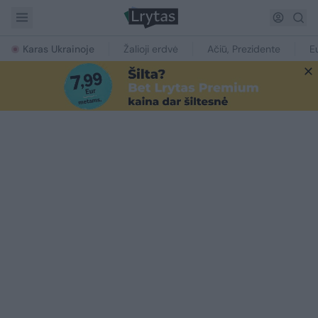
Karas Ukrainoje
Žalioji erdvė
Ačiū, Prezidente
E