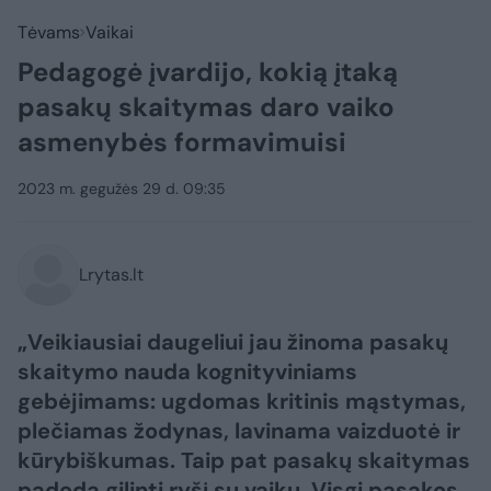
Tėvams
Vaikai
Pedagogė įvardijo, kokią įtaką
pasakų skaitymas daro vaiko
asmenybės formavimuisi
2023 m. gegužės 29 d. 09:35
Lrytas.lt
„Veikiausiai daugeliui jau žinoma pasakų
skaitymo nauda kognityviniams
gebėjimams: ugdomas kritinis mąstymas,
plečiamas žodynas, lavinama vaizduotė ir
kūrybiškumas. Taip pat pasakų skaitymas
padeda gilinti ryšį su vaiku. Visgi pasakos