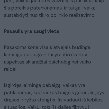
pan., vaikas jau turės vaizdinį iš pasakos, kaip
šis poreikis patenkinamas, ir tai gali vaiką
sustabdyti nuo tikro polinkio realizavimo.
Pasaulis yra saugi vieta
Pasakoms kone visais atvejais būdinga
laiminga pabaiga – tai yra itin svarbus
aspektas sklandžiai psichologinei vaiko
raidai.
Išgirdęs laimingą pabaigą, vaikas yra
patikinamas, kad viskas baigsis gerai. Jis įgys
drąsos ir ryžto stengtis išsivaduoti iš keblios
situacijos. Vaikui tokį (iš dalies fiktyvų)