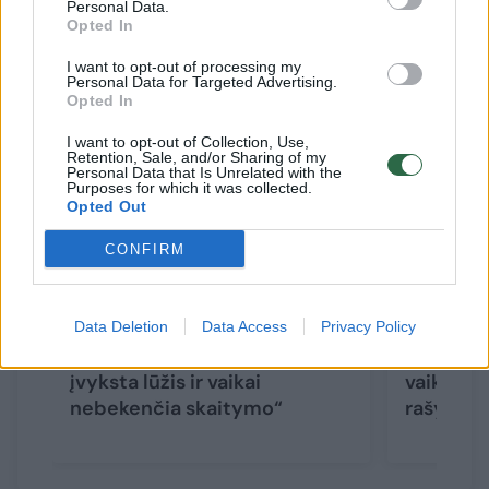
Personal Data.
Opted In
Susiję straipsniai
I want to opt-out of processing my
Personal Data for Targeted Advertising.
Opted In
I want to opt-out of Collection, Use,
Retention, Sale, and/or Sharing of my
Personal Data that Is Unrelated with the
Purposes for which it was collected.
Opted Out
CONFIRM
Rašytojas Marius
Vaikiškų
Data Deletion
Data Access
Privacy Policy
Marcinkevičius: „Mokykloje
Tomas Di
įvyksta lūžis ir vaikai
vaikai ma
nebekenčia skaitymo“
rašytoja