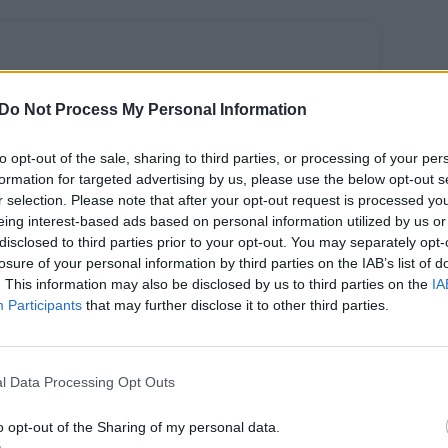
Do Not Process My Personal Information
to opt-out of the sale, sharing to third parties, or processing of your per
formation for targeted advertising by us, please use the below opt-out s
r selection. Please note that after your opt-out request is processed y
eing interest-based ads based on personal information utilized by us or
 Navickas:
disclosed to third parties prior to your opt-out. You may separately opt-
rėdami būti
losure of your personal information by third parties on the IAB’s list of
nkurencingi
. This information may also be disclosed by us to third parties on the
IA
Participants
that may further disclose it to other third parties.
saulio grūdų
nkoje ES
ininkai turi ne
nkuruoti, o
l Data Processing Opt Outs
ndradarbiauti
o opt-out of the Sharing of my personal data.