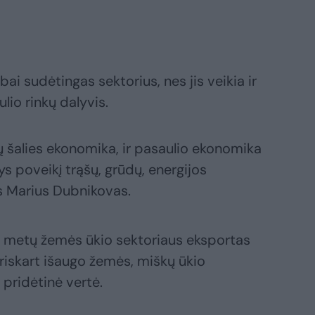
abai sudėtingas sektorius, nes jis veikia ir
ulio rinkų dalyvis.
ų šalies ekonomika, ir pasaulio ekonomika
tys poveikį trąšų, grūdų, energijos
s Marius Dubnikovas.
0 metų žemės ūkio sektoriaus eksportas
riskart išaugo žemės, miškų ūkio
 pridėtinė vertė.