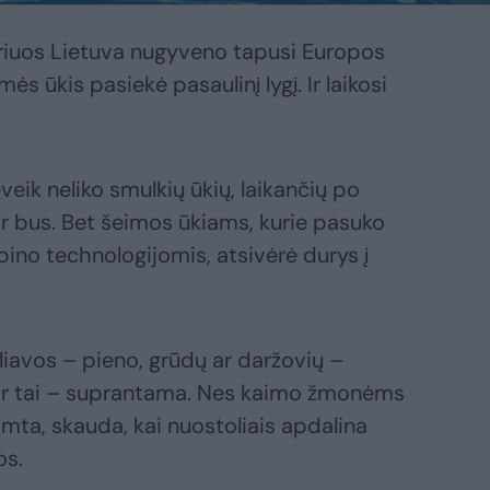
riuos Lietuva nugyveno tapusi Europos
s ūkis pasiekė pasaulinį lygį. Ir laikosi
veik neliko smulkių ūkių, laikančių po
ir bus. Bet šeimos ūkiams, kurie pasuko
pino technologijomis, atsivėrė durys į
liavos – pieno, grūdų ar daržovių –
 Ir tai – suprantama. Nes kaimo žmonėms
amta, skauda, kai nuostoliais apdalina
os.