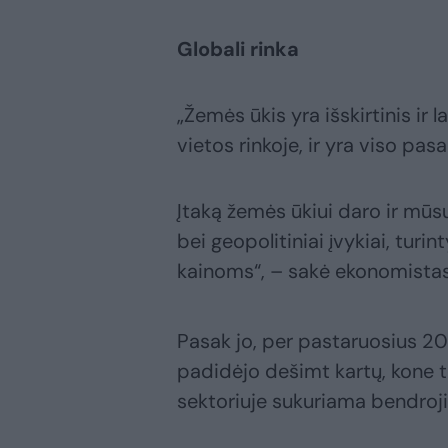
Globali rinka
„Žemės ūkis yra išskirtinis ir l
vietos rinkoje, ir yra viso pasa
Įtaką žemės ūkiui daro ir mūs
bei geopolitiniai įvykiai, turin
kainoms“, – sakė ekonomista
Pasak jo, per pastaruosius 2
padidėjo dešimt kartų, kone t
sektoriuje sukuriama bendroji