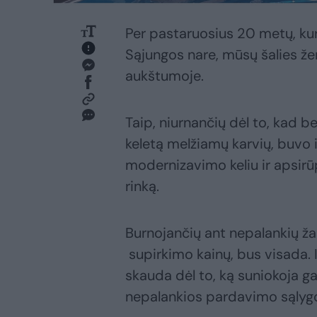
Per pastaruosius 20 metų, ku
Sąjungos nare, mūsų šalies žemė
aukštumoje.
Taip, niurnančių dėl to, kad be
keletą melžiamų karvių, buvo 
modernizavimo keliu ir apsirū
rinką.
Burnojančių ant nepalankių ža
supirkimo kainų, bus visada.
skauda dėl to, ką suniokoja g
nepalankios pardavimo sąlyg