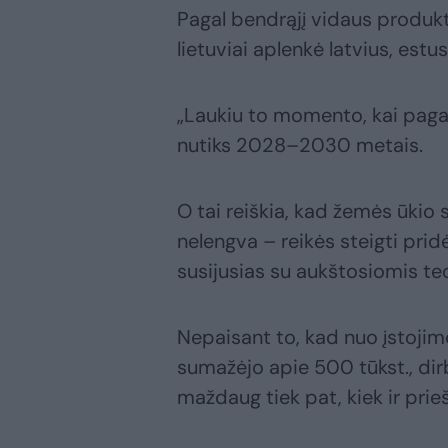
Pagal bendrąjį vidaus produkt
lietuviai aplenkė latvius, estu
„Laukiu to momento, kai pagal 
nutiks 2028–2030 metais.
O tai reiškia, kad žemės ūkio s
nelengva – reikės steigti prid
susijusias su aukštosiomis te
Nepaisant to, kad nuo įstojimo
sumažėjo apie 500 tūkst., dir
maždaug tiek pat, kiek ir prie