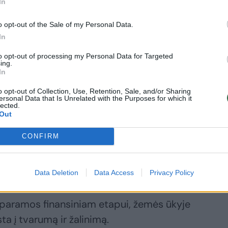
In
o opt-out of the Sale of my Personal Data.
In
a tai, kad išmokos, gaunamos už
to opt-out of processing my Personal Data for Targeted
ra gerokai mažesnės už tas, kurias gauna
ing.
enųjų Europos šalių žemdirbiai. „Kas buvo
In
ais argumentais priekaištus tenka atremti
o opt-out of Collection, Use, Retention, Sale, and/or Sharing
ersonal Data that Is Unrelated with the Purposes for which it
lected.
Out
CONFIRM
er šitą dvidešimtmetį Lietuvos žemės
a ignoruoti fakto, kad įtaką tam padarė
ui skirta Europos fondų parama.
Data Deletion
Data Access
Privacy Policy
 paramos finansiniam etapui, žemės ūkyje
 į tvarumą ir žalinimą.