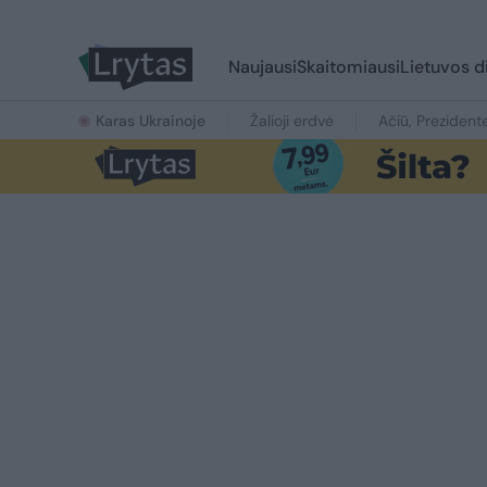
Naujausi
Skaitomiausi
Lietuvos d
Karas Ukrainoje
Žalioji erdvė
Ačiū, Prezident