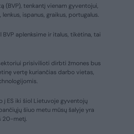
ą (BVP), tenkantį vienam gyventojui,
s, lenkus, ispanus, graikus, portugalus.
BVP aplenksime ir italus, tikėtina, tai
ektoriui prisivilioti dirbti žmones bus
ėtinę vertę kuriančias darbo vietas,
chnologijomis.
 į ES iki šiol Lietuvoje gyventojų
bančiųjų šiuo metu mūsų šalyje yra
š 20-metį.