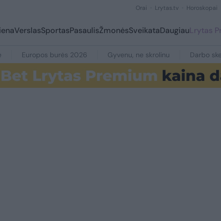
Orai
Lrytas.tv
Horoskopai
iena
Verslas
Sportas
Pasaulis
Žmonės
Sveikata
Daugiau
Lrytas 
e
Europos burės 2026
Gyvenu, ne skrolinu
Darbo ske