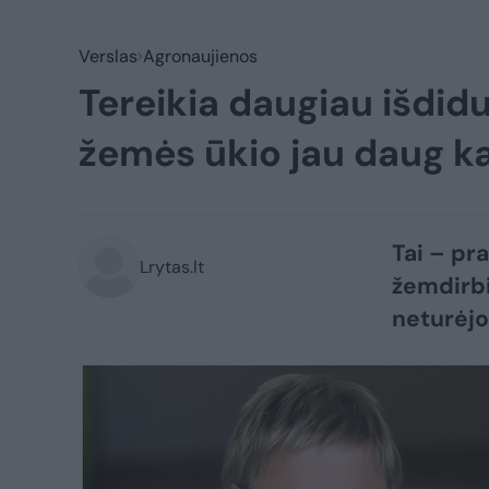
Verslas
Agronaujienos
Tereikia daugiau išdi
žemės ūkio jau daug k
Tai – pra
Lrytas.lt
žemdirbi
neturėjo