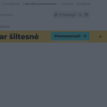
TV programa
Laikraščio prenumerata
Lrytas EN
Kontaktai
Premium
Prisijungti
lbimai