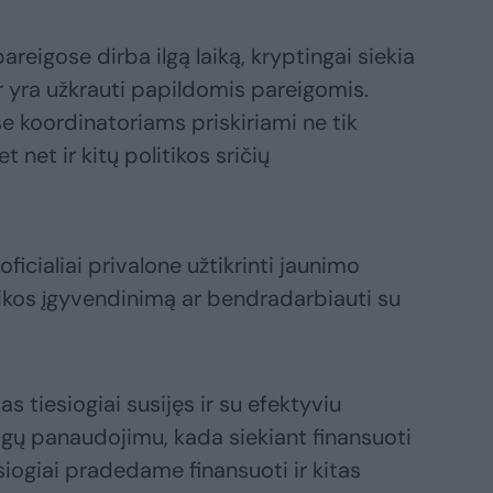
areigose dirba ilgą laiką, kryptingai siekia
 ir yra užkrauti papildomis pareigomis.
e koordinatoriams priskiriami ne tik
 net ir kitų politikos sričių
 oficialiai privalone užtikrinti jaunimo
tikos įgyvendinimą ar bendradarbiauti su
s tiesiogiai susijęs ir su efektyviu
nigų panaudojimu, kada siekiant finansuoti
siogiai pradedame finansuoti ir kitas