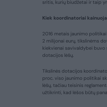
sritis, kurių biudžetai ir taip 
Kiek koordinatoriai kainuoja
2016 metais jaunimo politikai
2 milijonai eurų, tikslinėms d
kiekvienai savivaldybei buvo s
dotacijos lėšų.
Tikslinės dotacijos koordinat
proc. viso jaunimo politikai 
lėšų, tačiau teisinis reglam
užtikrinti, kad lėšos būtų pa