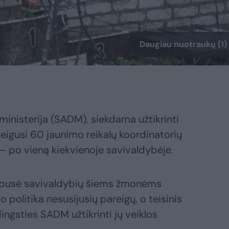
Daugiau nuotraukų (1)
ministerija (SADM), siekdama užtikrinti
teigusi 60 jaunimo reikalų koordinatorių
 – po vieną kiekvienoje savivaldybėje.
i pusė savivaldybių šiems žmonėms
politika nesusijusių pareigų, o teisinis
ngsties SADM užtikrinti jų veiklos