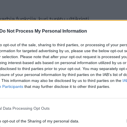
arbią funkciją, kuri turėtų užtikrinti
organizacijų ir savivaldybės“, – tikina
Do Not Process My Personal Information
Bingelis.
to opt-out of the sale, sharing to third parties, or processing of your per
formation for targeted advertising by us, please use the below opt-out s
rie pagrindinių 18 funkcijų
r selection. Please note that after your opt-out request is processed y
apildomų pareigų, todėl tiesioginės
eing interest-based ads based on personal information utilized by us or
disclosed to third parties prior to your opt-out. You may separately opt-
 dalies.
losure of your personal information by third parties on the IAB’s list of
. This information may also be disclosed by us to third parties on the
IA
Participants
that may further disclose it to other third parties.
orių nėra atskaitingi savivaldybių
 30 proc. neatitinka veiklos srities,
me pareigybės aprašyme.
l Data Processing Opt Outs
o opt-out of the Sharing of my personal data.