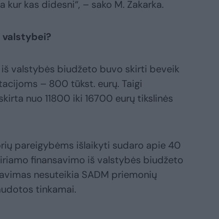
yra kur kas didesni“, – sako M. Zakarka.
 valstybei?
 iš valstybės biudžeto buvo skirti beveik
otacijoms – 800 tūkst. eurų. Taigi
kirta nuo 11800 iki 16700 eurų tikslinės
orių pareigybėms išlaikyti sudaro apie 40
skiriamo finansavimo iš valstybės biudžeto
entavimas nesuteikia SADM priemonių
naudotos tinkamai.