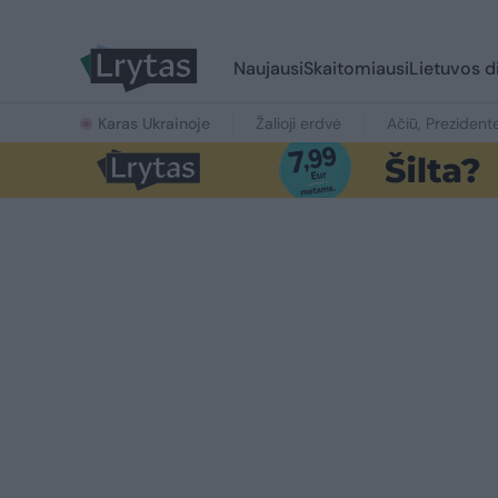
Naujausi
Skaitomiausi
Lietuvos d
Karas Ukrainoje
Žalioji erdvė
Ačiū, Prezident