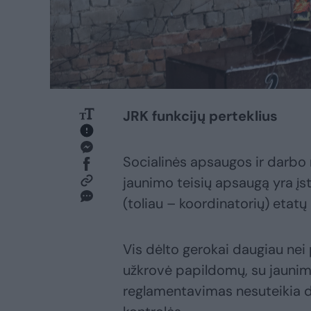
JRK funkcijų perteklius
Socialinės apsaugos ir darbo 
jaunimo teisių apsaugą yra įs
(toliau – koordinatorių) etatų
Vis dėlto gerokai daugiau ne
užkrovė papildomų, su jaunimo 
reglamentavimas nesuteikia di