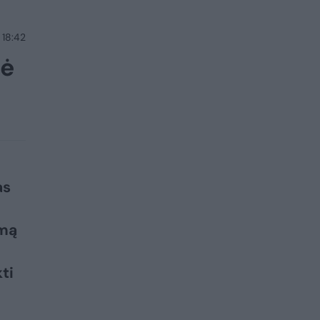
 18:42
dė
as
ymą
ti