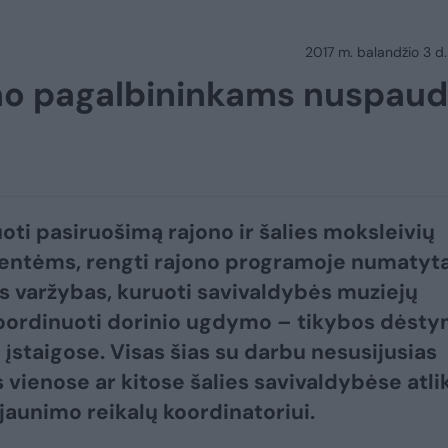
2017 m. balandžio 3 d.
imo pagalbininkams nuspau
oti pasiruošimą rajono ir šalies moksleivių
entėms, rengti rajono programoje numatyt
s varžybas, kuruoti savivaldybės muziejų
koordinuoti dorinio ugdymo – tikybos dėst
 įstaigose. Visas šias su darbu nesusijusias
 vienose ar kitose šalies savivaldybėse atlik
jaunimo reikalų koordinatoriui.