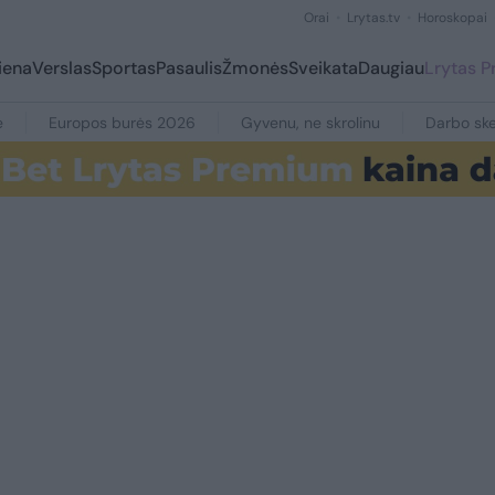
Orai
Lrytas.tv
Horoskopai
iena
Verslas
Sportas
Pasaulis
Žmonės
Sveikata
Daugiau
Lrytas 
e
Europos burės 2026
Gyvenu, ne skrolinu
Darbo ske