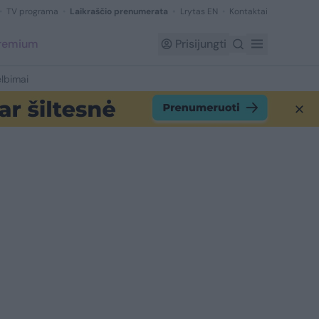
TV programa
Laikraščio prenumerata
Lrytas EN
Kontaktai
Premium
Prisijungti
lbimai