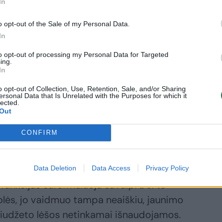
irtų funkcijų, kad vienam to suspėti
In
įmanoma. Jau prieš porą metų jaunimo
o opt-out of the Sale of my Personal Data.
inatoriai būtų tiesiogiai pavaldūs
In
irektoriui ir įgyvendinti tik pagrindines
to opt-out of processing my Personal Data for Targeted
mo politikos pagrindų įstatymas bei kiti
ing.
In
prezidentas Mantas Zakarka.
o opt-out of Collection, Use, Retention, Sale, and/or Sharing
ersonal Data that Is Unrelated with the Purposes for which it
lected.
Out
CONFIRM
oordinatoriaus pareigybės aprašymas ir
ų departamento (JRD) teikiami pasiūlymai
žio, todėl kiekviena savivaldybė
Data Deletion
Data Access
Privacy Policy
funkcijas suformuluoja savaip. Dėl to
olės, jo vaidmuo tampa neaiškiu, jaunimo
o biudžeto lėšos netinkamai išnaudojamos.