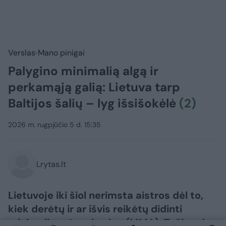
Verslas
Mano pinigai
Palygino minimalią algą ir
perkamąją galią: Lietuva tarp
Baltijos šalių – lyg išsišokėlė
(2)
2026 m. rugpjūčio 5 d. 15:35
Lrytas.lt
Lietuvoje iki šiol nerimsta aistros dėl to,
kiek derėtų ir ar išvis reikėtų didinti
minimalią mėnesio algą (MMA). Tačiau dar