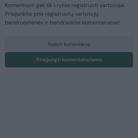
Komentuoti gali tik Lrytas registruoti vartotojai.
Prisijunkite prie registruotų vartotojų
bendruomenės ir bendraukite komentaruose!
Rodyti komentarus
Prisijungti komentatoriams