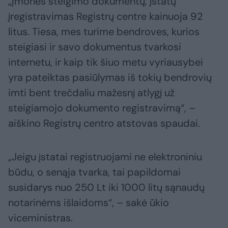
„Įmonės steigimo dokumentų, įstatų
įregistravimas Registrų centre kainuoja 92
litus. Tiesa, mes turime bendroves, kurios
steigiasi ir savo dokumentus tvarkosi
internetu, ir kaip tik šiuo metu vyriausybei
yra pateiktas pasiūlymas iš tokių bendrovių
imti bent trečdaliu mažesnį atlygį už
steigiamojo dokumento registravimą“, –
aiškino Registrų centro atstovas spaudai.
„Jeigu įstatai registruojami ne elektroniniu
būdu, o senąja tvarka, tai papildomai
susidarys nuo 250 Lt iki 1000 litų sąnaudų
notarinėms išlaidoms“, – sakė ūkio
viceministras.