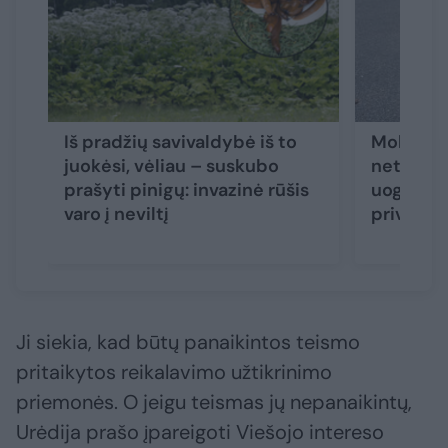
Iš pradžių savivaldybė iš to
Mokestin
juokėsi, vėliau – suskubo
net gryb
prašyti pinigų: invazinė rūšis
uogautoj
varo į neviltį
privalu ž
Ji siekia, kad būtų panaikintos teismo
pritaikytos reikalavimo užtikrinimo
priemonės. O jeigu teismas jų nepanaikintų,
Urėdija prašo įpareigoti Viešojo intereso