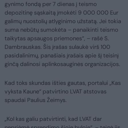
gynimo fondą per 7 dienas į teismo
depozitinę sąskaitą įmokėti 9 000 000 Eur
galimų nuostolių atlyginimo užstatą. Jei tokia
suma nebūtų sumokėta – panaikinti teismo
taikytas apsaugos priemones“, – rašė S.
Dambrauskas. Šis įrašas sulaukė virš 100
pasidalinimų, panašiais įrašais apie šį teisinį
ginčą dalinosi aplinkosauginės organizacijos.
Kad toks skundas išties gautas, portalui „Kas
vyksta Kaune“ patvirtino LVAT atstovas
spaudai Paulius Žeimys.
„Kol kas galiu patvirtinti, kad LVAT dar
nepriėmė sprendimo šioje byloje“, – teigė jis.