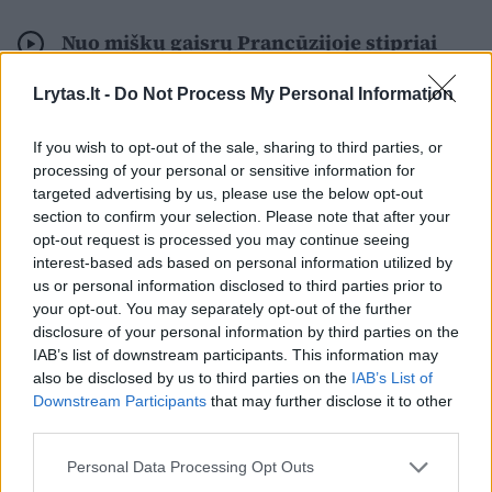
Nuo miškų gaisrų Prancūzijoje stipriai
nukentėjo ir stovyklavietės: „Laiko
Lrytas.lt -
Do Not Process My Personal Information
ginčytis nebuvo“
If you wish to opt-out of the sale, sharing to third parties, or
processing of your personal or sensitive information for
targeted advertising by us, please use the below opt-out
section to confirm your selection. Please note that after your
opt-out request is processed you may continue seeing
interest-based ads based on personal information utilized by
us or personal information disclosed to third parties prior to
your opt-out. You may separately opt-out of the further
disclosure of your personal information by third parties on the
IAB’s list of downstream participants. This information may
also be disclosed by us to third parties on the
IAB’s List of
Downstream Participants
that may further disclose it to other
third parties.
Viešojo intereso gynimo fondo vadovas S.
Personal Data Processing Opt Outs