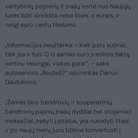
vertybinių popierių ir įnašų vertė nuo Naujųjų
turės būti išreikšta nebe litais, o eurais, ir
netgi euro centų tikslumu.
„Informacijos neužtenka – kiek pats sužinai,
tiek jos ir turi. O iš esmės euro įvedimo faktą
vertinu teisingai, viskas gerai“, – sakė
autoserviso „Route67“ savininkas Darius
Gaidulionis.
„Žemės ūkio bendrovių ir kooperatinių
bendrovių pajinių įnašų dydžiai bei stojamieji
mokesčiai, įrašyti į įstatus, yra nurodyti litais
ir po naujų metų juos būtina konvertuoti į