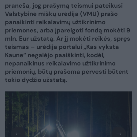
praneša, jog prašymą teismui pateikusi
Valstybinė miškų urėdija (VMU) prašo
panaikinti reikalavimų užtikrinimo
priemones, arba įpareigoti fondą mokėti 9
mln. Eur užstatą. Ar jį mokėti reikės, spręs
teismas – urėdija portalui „Kas vyksta
Kaune“ negalėjo paaiškinti, kodėl,
nepanaikinus reikalavimo užtikrinimo
priemonių, būtų prašoma pervesti būtent
tokio dydžio užstatą.