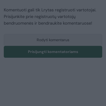
Komentuoti gali tik Lrytas registruoti vartotojai.
Prisijunkite prie registruotų vartotojų
bendruomenės ir bendraukite komentaruose!
Rodyti komentarus
Prisijungti komentatoriams