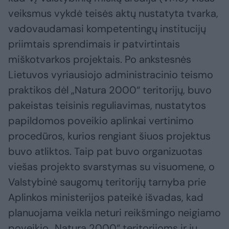
veiksmus vykdė teisės aktų nustatyta tvarka,
vadovaudamasi kompetentingų institucijų
priimtais sprendimais ir patvirtintais
miškotvarkos projektais. Po ankstesnės
Lietuvos vyriausiojo administracinio teismo
praktikos dėl „Natura 2000“ teritorijų, buvo
pakeistas teisinis reguliavimas, nustatytos
papildomos poveikio aplinkai vertinimo
procedūros, kurios rengiant šiuos projektus
buvo atliktos. Taip pat buvo organizuotas
viešas projekto svarstymas su visuomene, o
Valstybinė saugomų teritorijų tarnyba prie
Aplinkos ministerijos pateikė išvadas, kad
planuojama veikla neturi reikšmingo neigiamo
poveikio „Natura 2000“ teritorijoms ir jų