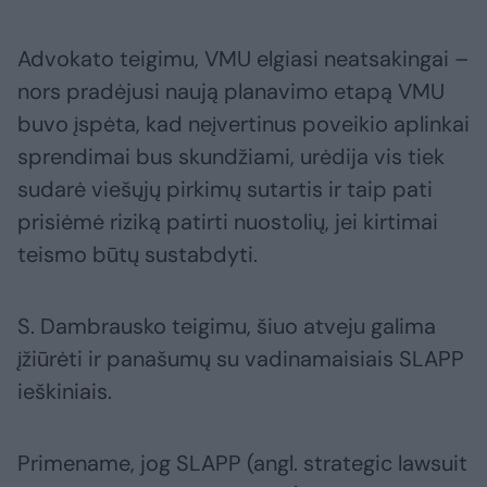
Advokato teigimu, VMU elgiasi neatsakingai –
nors pradėjusi naują planavimo etapą VMU
buvo įspėta, kad neįvertinus poveikio aplinkai
sprendimai bus skundžiami, urėdija vis tiek
sudarė viešųjų pirkimų sutartis ir taip pati
prisiėmė riziką patirti nuostolių, jei kirtimai
teismo būtų sustabdyti.
S. Dambrausko teigimu, šiuo atveju galima
įžiūrėti ir panašumų su vadinamaisiais SLAPP
ieškiniais.
Primename, jog SLAPP (angl. strategic lawsuit