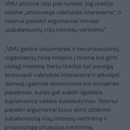
VMU atstovė taip pat nurodė, jog urėdija
teisme „atstovauja valstybės interesams“, o
teismui pateikti argumentai remiasi
„subalansuotų visų interesų vertinimu“.
„VMU gerbia visuomenės ir nevyriausybinių
organizacijų teisę kreiptis į teismą bei ginti
viešąjį interesą. Kartu Urėdija turi pareigą
atstovauti valstybės interesams ir atkreipti
dėmesį į galimas ekonomines bei socialines
pasekmes, kurias gali sukelti ilgalaikis
suplanuotos veiklos sustabdymas. Teismui
pateikti argumentai buvo skirti užtikrinti
subalansuotą visų interesų vertinimą ir
proporcingą situacijos įvertinimą.