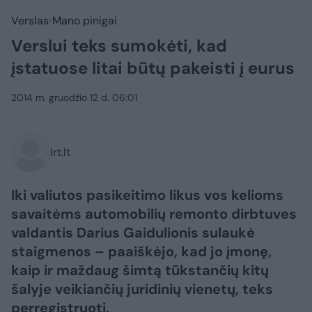
Verslas
Mano pinigai
Verslui teks sumokėti, kad
įstatuose litai būtų pakeisti į eurus
2014 m. gruodžio 12 d. 06:01
lrt.lt
Iki valiutos pasikeitimo likus vos kelioms
savaitėms automobilių remonto dirbtuves
valdantis Darius Gaidulionis sulaukė
staigmenos – paaiškėjo, kad jo įmonę,
kaip ir maždaug šimtą tūkstančių kitų
šalyje veikiančių juridinių vienetų, teks
perregistruoti.