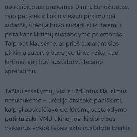
apskaičiuotas prašomas 9 mln. Eur užstatas,
taip pat kiek ir kokių viešųjų pirkimų bei
sutarčių urėdija buvo sudariusi iki teismui
pritaikant kirtimų sustabdymo priemones.
Taip pat klausėme, ar prieš sudarant šias
pirkimų sutartis buvo įvertinta rizika, kad
kirtimai gali būti sustabdyti teismo
sprendimu.
Tačiau atsakymų į visus užduotus klausimus
nesulaukėme – urėdija atsisakė paaiškinti,
kaip gi apskaičiavo dėl kirtimų sustabdymo
patirtą žalą. VMU tikino, jog iki šiol visus
veiksmus vykdė teisės aktų nustatyta tvarka.