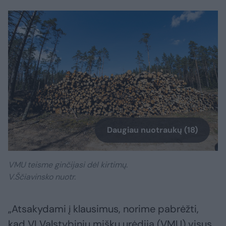
Daugiau nuotraukų (18)
VMU teisme ginčijasi dėl kirtimų.
V.Ščiavinsko nuotr.
„Atsakydami į klausimus, norime pabrėžti,
kad VĮ Valstybinių miškų urėdija (VMU) visus