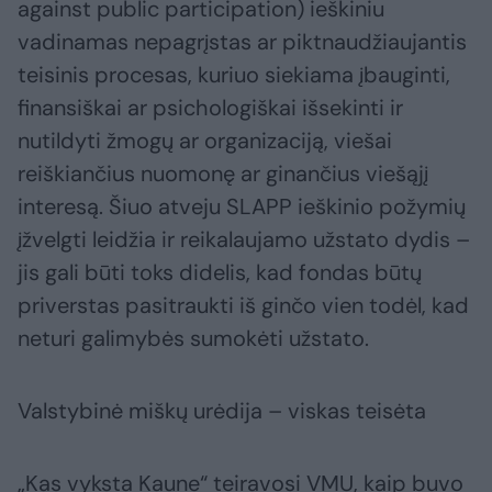
against public participation) ieškiniu
vadinamas nepagrįstas ar piktnaudžiaujantis
teisinis procesas, kuriuo siekiama įbauginti,
finansiškai ar psichologiškai išsekinti ir
nutildyti žmogų ar organizaciją, viešai
reiškiančius nuomonę ar ginančius viešąjį
interesą. Šiuo atveju SLAPP ieškinio požymių
įžvelgti leidžia ir reikalaujamo užstato dydis –
jis gali būti toks didelis, kad fondas būtų
priverstas pasitraukti iš ginčo vien todėl, kad
neturi galimybės sumokėti užstato.
Valstybinė miškų urėdija – viskas teisėta
„Kas vyksta Kaune“ teiravosi VMU, kaip buvo