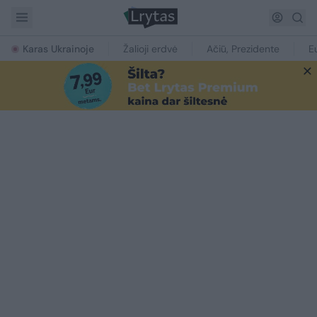
Karas Ukrainoje
Žalioji erdvė
Ačiū, Prezidente
E