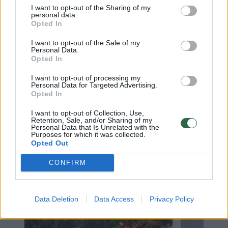
Dambrauskas „Facebook“ paskelbė, jog VMU
I want to opt-out of the Sharing of my
personal data.
teismui pateikė dar vieną prašymą. Šį kartą
Opted In
prašoma arba panaikinti teismo pritaikytas
I want to opt-out of the Sale of my
reikalavimo užtikrinimo priemones, arba
Personal Data.
Opted In
įpareigoti fondą įmokėti net 9 mln. Eur vertės
I want to opt-out of processing my
nuostolių atlyginimo užstatą.
Personal Data for Targeted Advertising.
Opted In
„Valstybinių miškų urėdija pateikė teismui
I want to opt-out of Collection, Use,
Retention, Sale, and/or Sharing of my
naują prašymą.
Personal Data that Is Unrelated with the
Purposes for which it was collected.
Opted Out
CONFIRM
Susiję straipsniai
Data Deletion
Data Access
Privacy Policy