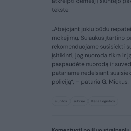
atkreipti dėmesį į siuntėjo p
tekste.
„Abejojant jokiu būdu nepatei
mokėjimų. Sulaukus įtartino 
rekomenduojame susisiekti su
įsitikinti, jog nuoroda tikra ir
paspaudėte nuorodą ir suved
patariame nedelsiant susisiekt
policiją“, – pataria G. Mickus.
siuntos
sukčiai
Itella Logistics
Komentuoti po šiuo straipsniu