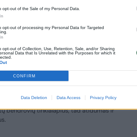
o opt-out of the Sale of my Personal Data.
In
kčiai
ventojus
to opt-out of processing my Personal Data for Targeted
gauna dar ir
ing.
In
ip: atpažinkite,
da kalbos –
o opt-out of Collection, Use, Retention, Sale, and/or Sharing
ersonal Data that Is Unrelated with the Purposes for which it
krų tikriausias
lected.
las
Out
CONFIRM
Data Deletion
Data Access
Privacy Policy
omos internetinės svetainės gali būti
ntų bendrovių tinklalapius, tad atidumas ir
s.