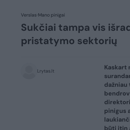
Verslas
Mano pinigai
Sukčiai tampa vis išrad
pristatymo sektorių
Kaskart 
Lrytas.lt
surandan
dažniau 
bendrovė
direktor
pinigus 
laukianč
būti itin