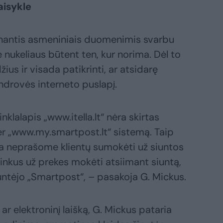
aisykle
linantis asmeniniais duomenimis svarbu
ie nukeliaus būtent ten, kur norima. Dėl to
džius ir visada patikrinti, ar atsidarę
endrovės interneto puslapį.
klalapis „www.itella.lt“ nėra skirtas
r „www.my.smartpost.lt“ sistemą. Taip
da neprašome klientų sumokėti už siuntos
nkus už prekes mokėti atsiimant siuntą,
siuntėjo „Smartpost“, – pasakoja G. Mickus.
ar elektroninį laišką, G. Mickus pataria