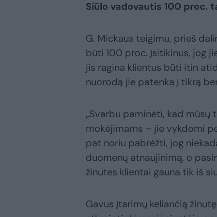
Siūlo vadovautis 100 proc. t
G. Mickaus teigimu, prieš da
būti 100 proc. įsitikinus, jog j
jis ragina klientus būti itin ati
nuorodą jie patenka į tikrą b
„Svarbu paminėti, kad mūsų tin
mokėjimams – jie vykdomi pe
pat noriu pabrėžti, jog nieka
duomenų atnaujinimą, o pasiri
žinutes klientai gauna tik iš 
Gavus įtarimų keliančią žinutę 