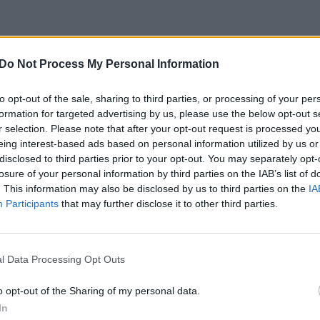
mis kasdien naudojasi daugybė žmonių,
naujų būdų pasipelnyti ieškantys sukčiai.
Do Not Process My Personal Information
au atakuoja siuntų sektorių – mūsų
to opt-out of the sale, sharing to third parties, or processing of your per
utes ar elektroninius laiškus, kuriuose,
formation for targeted advertising by us, please use the below opt-out s
s vardu, prašoma atnaujinti duomenis
r selection. Please note that after your opt-out request is processed y
eing interest-based ads based on personal information utilized by us or
teikiant mokėjimo kortelės ar kitą
disclosed to third parties prior to your opt-out. You may separately opt-
 G. Mickus.
losure of your personal information by third parties on the IAB’s list of
. This information may also be disclosed by us to third parties on the
IA
Participants
that may further disclose it to other third parties.
l Data Processing Opt Outs
o opt-out of the Sharing of my personal data.
In