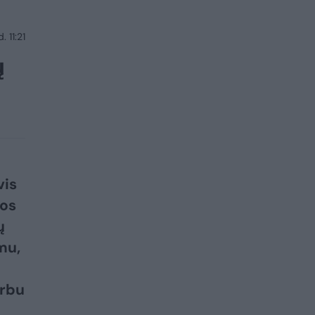
 11:21
ų
vis
kos
ų
mu,
arbu