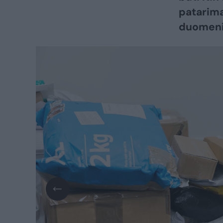
patarima
duomenis