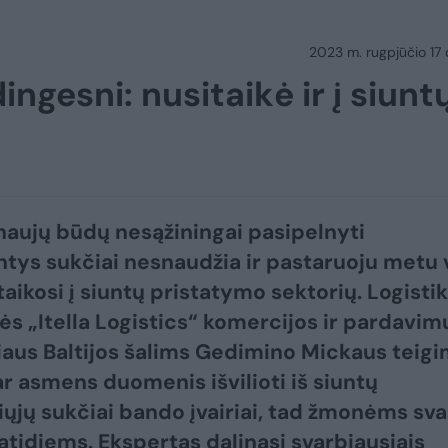
2023 m. rugpjūčio 17 d.
ingesni: nusitaikė ir į siunt
naujų būdų nesąžiningai pasipelnyti
tys sukčiai nesnaudžia ir pastaruoju metu 
taikosi į siuntų pristatymo sektorių. Logisti
s „Itella Logistics“ komercijos ir pardavim
iaus Baltijos šalims Gedimino Mickaus teigi
ar asmens duomenis išvilioti iš siuntų
iųjų sukčiai bando įvairiai, tad žmonėms sv
 atidiems. Ekspertas dalinasi svarbiausiais