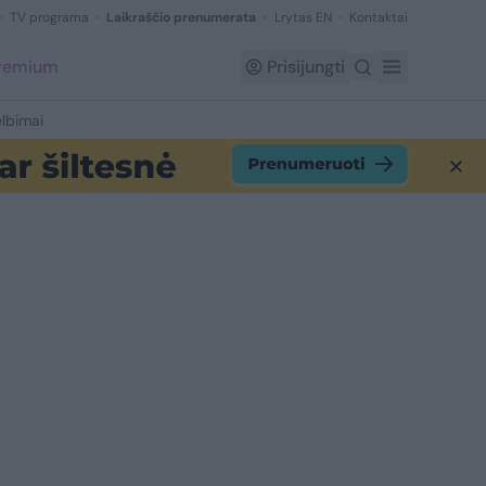
TV programa
Laikraščio prenumerata
Lrytas EN
Kontaktai
Premium
Prisijungti
lbimai