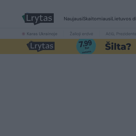
Naujausi
Skaitomiausi
Lietuvos d
Karas Ukrainoje
Žalioji erdvė
Ačiū, Prezident