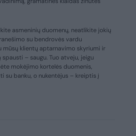
avadinimą, gramatines klaidas žinutės
kite asmeninių duomenų, neatlikite jokių
pranešimo su bendrovės vardu
 mūsų klientų aptarnavimo skyriumi ir
 ją spausti – saugu. Tuo atveju, jeigu
ėte mokėjimo kortelės duomenis,
i su banku, o nukentėjus – kreiptis į