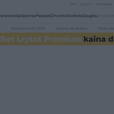
Orai
Lrytas.tv
Horoskopai
iena
Verslas
Sportas
Pasaulis
Žmonės
Sveikata
Daugiau
Lrytas 
e
Europos burės 2026
Gyvenu, ne skrolinu
Darbo ske