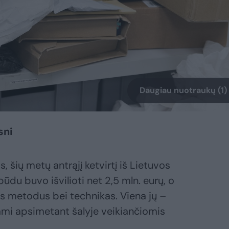
Daugiau nuotraukų (1)
sni
šių metų antrąjį ketvirtį iš Lietuvos
ūdu buvo išvilioti net 2,5 mln. eurų, o
us metodus bei technikas. Viena jų –
ami apsimetant šalyje veikiančiomis