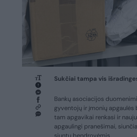
Sukčiai tampa vis išradinge
Bankų asociacijos duomenimis, 
gyventojų ir įmonių apgaulės b
tam apgavikai renkasi ir nauj
apgaulingi pranešimai, siunči
siuntų bendrovėmis.