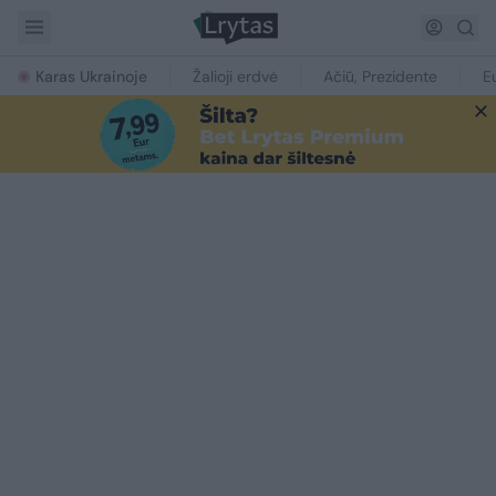
Karas Ukrainoje
Žalioji erdvė
Ačiū, Prezidente
E