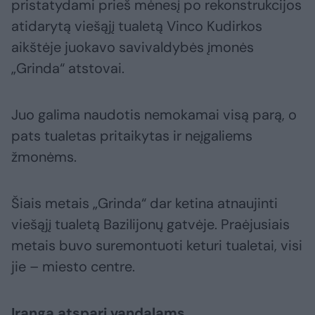
pristatydami prieš mėnesį po rekonstrukcijos
atidarytą viešąjį tualetą Vinco Kudirkos
aikštėje juokavo savivaldybės įmonės
„Grinda“ atstovai.
Juo galima naudotis nemokamai visą parą, o
pats tualetas pritaikytas ir neįgaliems
žmonėms.
Šiais metais „Grinda“ dar ketina atnaujinti
viešąjį tualetą Bazilijonų gatvėje. Praėjusiais
metais buvo suremontuoti keturi tualetai, visi
jie – miesto centre.
Įranga atspari vandalams