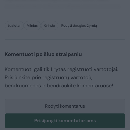
consequuntur adipisci dignissimos maxime.
tualetai
Vilnius
Grinda
Rodyti daugiau žymių
Komentuoti po šiuo straipsniu
Komentuoti gali tik Lrytas registruoti vartotojai.
Prisijunkite prie registruotų vartotojų
bendruomenės ir bendraukite komentaruose!
Rodyti komentarus
Prisijungti komentatoriams