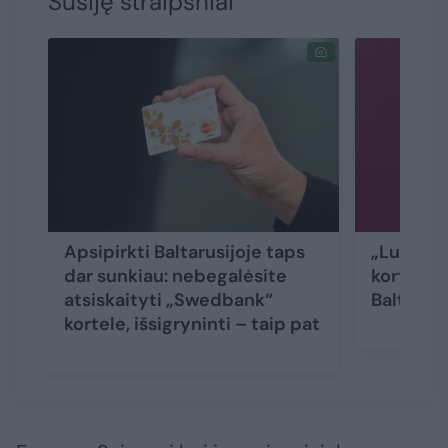
Susiję straipsniai
Apsipirkti Baltarusijoje taps
„Luminor
dar sunkiau: nebegalėsite
kortelių
atsiskaityti „Swedbank“
Baltarusi
kortele, išsigryninti – taip pat