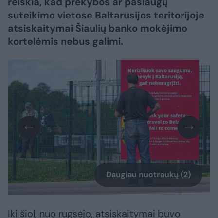
reiškia, kad prekybos ar paslaugų
suteikimo vietose Baltarusijos teritorijoje
atsiskaitymai Šiaulių banko mokėjimo
kortelėmis nebus galimi.
Daugiau nuotraukų (2)
Iki šiol, nuo rugsėjo, atsiskaitymai buvo