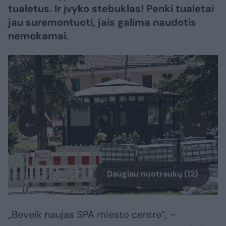
tualetus. Ir įvyko stebuklas! Penki tualetai
jau suremontuoti, jais galima naudotis
nemokamai.
Daugiau nuotraukų (12)
„Beveik naujas SPA miesto centre“, –