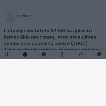
Lrytas.lt
Lietuvoje nustatyta 32 159 ha apleistų
žemės ūkio naudmenų, rodo atnaujintas
Žemės ūkio duomenų centro (ŽŪDC)
Apleistų žemių erdvinių duomenų rinkinys.