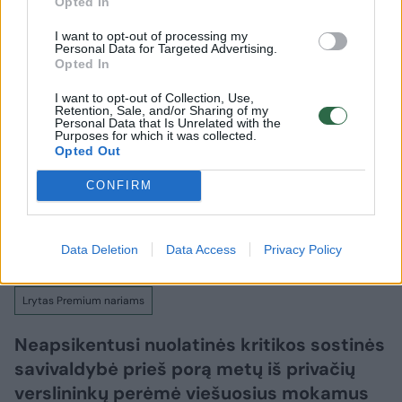
Opted In
Verslas
Rinkos pulsas
I want to opt-out of processing my
Personal Data for Targeted Advertising.
Sostinėje nutiko kažkoks
Opted In
stebuklas: išvarė verslininkus, bet
I want to opt-out of Collection, Use,
Retention, Sale, and/or Sharing of my
šias vietas dabar lygina su SPA
(1)
Personal Data that Is Unrelated with the
Purposes for which it was collected.
Opted Out
2026 m. rugpjūčio 6 d. 15:49
CONFIRM
Lrytas.lt
Data Deletion
Data Access
Privacy Policy
Lrytas Premium nariams
Neapsikentusi nuolatinės kritikos sostinės
savivaldybė prieš porą metų iš privačių
verslininkų perėmė viešuosius mokamus