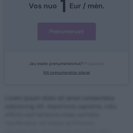
1
Vos nuo
Eur / mėn.
Prenumeruoti
Jau esate prenumeratorius?
Prisijunkite
Kiti prenumeratos planai
Lorem ipsum dolor sit amet consectetur
adipisicing elit. Asperiores sapiente, odio
officiis sed tempore vitae veritatis
repellendus, ad saepe architecto
repudiandae corrupti sit non error illum