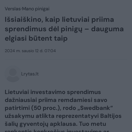
Verslas
Mano pinigai
Išsiaiškino, kaip lietuviai priima
sprendimus dėl pinigų – dauguma
elgiasi būtent taip
2024 m. sausio 12 d. 07:04
Lrytas.lt
Lietuviai investavimo sprendimus
dažniausiai priima remdamiesi savo
patirtimi (50 proc.), rodo „Swedbank“
užsakymu atlikta reprezentatyvi Baltijos
šalių gyventojų apklausa. Tuo metu
renkantis konkrečius investavimo ar