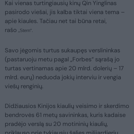
Kai vienas turtingiausių kinų Qin Yinglinas
pasirodo viešai, jis kalba tiktai viena tema –
apie kiaules. Tačiau net tai būna retai,
rašo
„Stern“.
Savo jėgomis turtus sukaupęs verslininkas
(pastaruoju metu pagal „Forbes“ sąrašą jo
turtas vertinamas apie 20 mlrd. dolerių – 17
mlrd. eurų) neduoda jokių interviu ir vengia
viešų renginių.
Didžiausios Kinijos kiaulių veisimo ir skerdimo
bendrovės 61 metų savininkas, kuris kadaise
pradėjo verslą su 20 motininių kiaulių,
priklauso prie tykiausių šalies milijardierių.