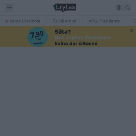
Karas Ukrainoje
Žalioji erdvė
Ačiū, Prezidente
E