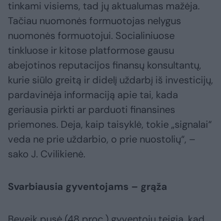
tinkami visiems, tad jų aktualumas mažėja.
Tačiau nuomonės formuotojas nelygus
nuomonės formuotojui. Socialiniuose
tinkluose ir kitose platformose gausu
abejotinos reputacijos finansų konsultantų,
kurie siūlo greitą ir didelį uždarbį iš investicijų,
pardavinėja informaciją apie tai, kada
geriausia pirkti ar parduoti finansines
priemones. Deja, kaip taisyklė, tokie „signalai“
veda ne prie uždarbio, o prie nuostolių“, –
sako J. Cvilikienė.
Svarbiausia gyventojams – grąža
Beveik pusė (48 proc.) gyventojų teigia, kad