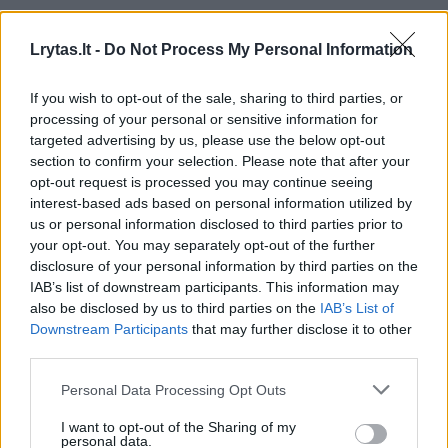
„Viena vertus, Lietuvoje yra pakankamai
Lrytas.lt -
Do Not Process My Personal Information
patikimų investavimo ir taupymo paslaugų
teikėjų, konkurencija tarp jų yra nemaža, tad
If you wish to opt-out of the sale, sharing to third parties, or
processing of your personal or sensitive information for
ir kainos pasiūlymai dažniausiai bus
targeted advertising by us, please use the below opt-out
konkurencingi. Kita vertus, vaikantis mažų
section to confirm your selection. Please note that after your
opt-out request is processed you may continue seeing
įkainių ir didėlės grąžos bei numojus ranka į
interest-based ads based on personal information utilized by
tiekėjo patikimumą, iškyla rizika pasimauti
us or personal information disclosed to third parties prior to
your opt-out. You may separately opt-out of the further
ant sukčių jauko. Taigi, norint sėkmingai
disclosure of your personal information by third parties on the
įdarbinti savo laisvas lėšas, apsaugoti jas nuo
IAB’s list of downstream participants. This information may
infliacijos bei siekiant kitų ilgalaikių finansinių
also be disclosed by us to third parties on the
IAB’s List of
Downstream Participants
that may further disclose it to other
tikslų, konkrečius sprendimus priimti reikėtų
third parties.
remiantis patikima informacija ir renkantis
Personal Data Processing Opt Outs
solidžius bei patikimus finansinių paslaugų
tiekėjus“, – sako J. Cvilikienė.
I want to opt-out of the Sharing of my
personal data.