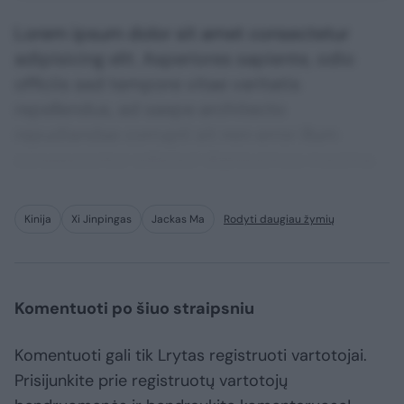
Lorem ipsum dolor sit amet consectetur
adipisicing elit. Asperiores sapiente, odio
officiis sed tempore vitae veritatis
repellendus, ad saepe architecto
repudiandae corrupti sit non error illum
consequuntur adipisci dignissimos maxime.
Kinija
Xi Jinpingas
Jackas Ma
Rodyti daugiau žymių
Komentuoti po šiuo straipsniu
Komentuoti gali tik Lrytas registruoti vartotojai.
Prisijunkite prie registruotų vartotojų