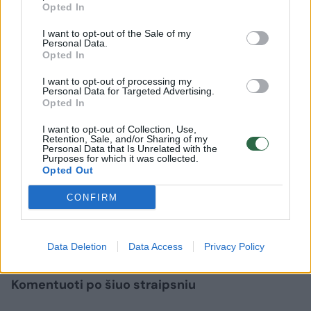
Opted In
Reprezentatyvią šalies gyventojų apklausą
I want to opt-out of the Sale of my
Personal Data.
„Swedbank“ užsakymu 2023 m. liepos 4–24
Opted In
dienomis atliko visuomenės nuomonės ir
I want to opt-out of processing my
Personal Data for Targeted Advertising.
rinkos tyrimų bendrovė „Spinter tyrimai“.
Opted In
Apklausoje dalyvavo 1013 respondentų,
I want to opt-out of Collection, Use,
tyrimo rezultatai reprezentuoja 18–75 metų
Retention, Sale, and/or Sharing of my
Personal Data that Is Unrelated with the
amžiaus gyventojų nuomones ir vertinimus.
Purposes for which it was collected.
Opted Out
CONFIRM
Swedbank
finansinis raštingumas
Apklausa
Rodyti daugiau žymių
Data Deletion
Data Access
Privacy Policy
Komentuoti po šiuo straipsniu