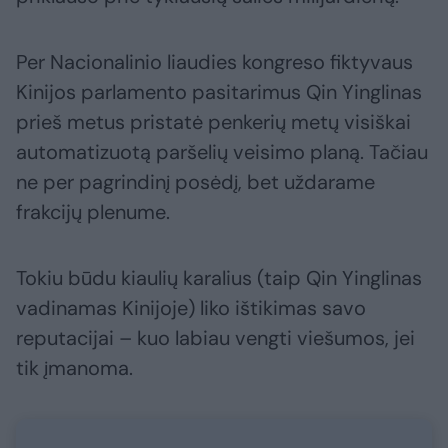
Per Nacionalinio liaudies kongreso fiktyvaus
Kinijos parlamento pasitarimus Qin Yinglinas
prieš metus pristatė penkerių metų visiškai
automatizuotą paršelių veisimo planą. Tačiau
ne per pagrindinį posėdį, bet uždarame
frakcijų plenume.
Tokiu būdu kiaulių karalius (taip Qin Yinglinas
vadinamas Kinijoje) liko ištikimas savo
reputacijai – kuo labiau vengti viešumos, jei
tik įmanoma.