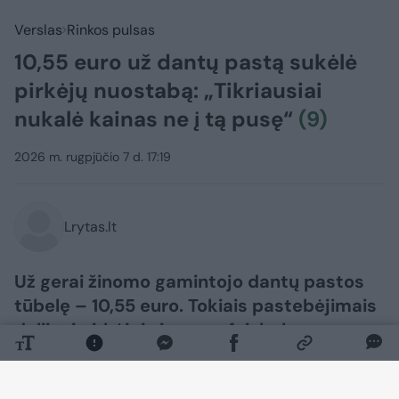
Verslas
Rinkos pulsas
10,55 euro už dantų pastą sukėlė
pirkėjų nuostabą: „Tikriausiai
nukalė kainas ne į tą pusę“
(9)
2026 m. rugpjūčio 7 d. 17:19
Lrytas.lt
Už gerai žinomo gamintojo dantų pastos
tūbelę – 10,55 euro. Tokiais pastebėjimais
dalijosi pirkėjai viename feisbuko
puslapyje.