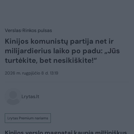
Verslas
Rinkos pulsas
Kinijos komunistų partija net ir
milijardierius laiko po padu: „Jūs
turtėkite, bet nesikiškite!“
2026 m. rugpjūčio 8 d. 13:19
Lrytas.lt
Lrytas Premium nariams
Kinijos verslo magnatai kaupia milžiniškus