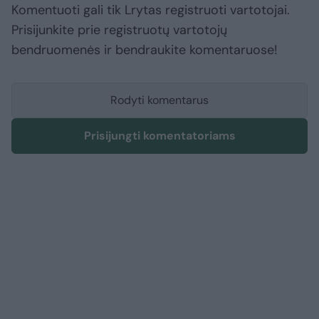
Komentuoti gali tik Lrytas registruoti vartotojai.
Prisijunkite prie registruotų vartotojų
bendruomenės ir bendraukite komentaruose!
Rodyti komentarus
Prisijungti komentatoriams