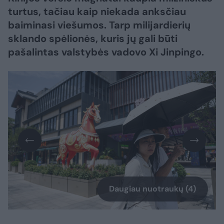
turtus, tačiau kaip niekada anksčiau
baiminasi viešumos. Tarp milijardierių
sklando spėlionės, kuris jų gali būti
pašalintas valstybės vadovo Xi Jinpingo.
Daugiau nuotraukų (4)