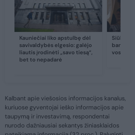
Kauniečiai liko apstulbę dėl
Siūlo tr
savivaldybės elgesio: galėjo
bandomąj
liautis įrodinėti „savo tiesą“,
vos mėn
bet to nepadarė
Kalbant apie viešosios informacijos kanalus,
kuriuose gyventojai ieško informacijos apie
taupymą ir investavimą, respondentai
nurodo dažniausiai sekantys žiniasklaidos
pateikiamą informaciją (32 proc.). Palyginti