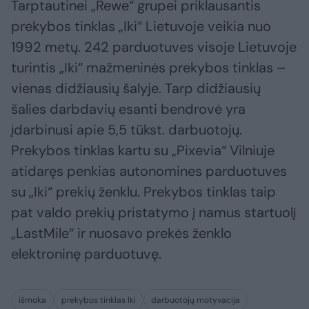
Tarptautinei „Rewe“ grupei priklausantis
prekybos tinklas „Iki“ Lietuvoje veikia nuo
1992 metų. 242 parduotuves visoje Lietuvoje
turintis „Iki“ mažmeninės prekybos tinklas –
vienas didžiausių šalyje. Tarp didžiausių
šalies darbdavių esanti bendrovė yra
įdarbinusi apie 5,5 tūkst. darbuotojų.
Prekybos tinklas kartu su „Pixevia“ Vilniuje
atidaręs penkias autonomines parduotuves
su „Iki“ prekių ženklu. Prekybos tinklas taip
pat valdo prekių pristatymo į namus startuolį
„LastMile“ ir nuosavo prekės ženklo
elektroninę parduotuvę.
išmoka
prekybos tinklas Iki
darbuotojų motyvacija