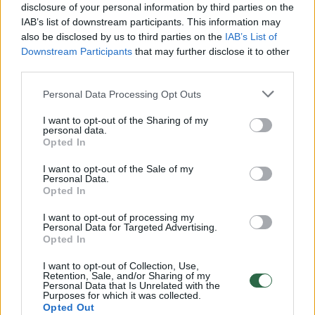
disclosure of your personal information by third parties on the
įmonės bei privatūs asmenys.
IAB’s list of downstream participants. This information may
also be disclosed by us to third parties on the
IAB’s List of
Downstream Participants
that may further disclose it to other
Anot M.Gruzdienės, pirmaisiais fondo veiklos
third parties.
metais pradėta informacijos sklaida tęsiama
Personal Data Processing Opt Outs
iki šiol – „Iki“ darbuotojams primenama ne tik
fondo paskirtis, bet ir galimybė prisidėti
I want to opt-out of the Sharing of my
personal data.
patiems. Anot pašnekovės, įmonės
Opted In
darbuotojai puikiai žino, kad bet kada gali
I want to opt-out of the Sale of my
Personal Data.
kreiptis pagalbos į ją arba „Iki“ Žmonių ir
Opted In
kultūros departamento vadovę Moniką Milę.
I want to opt-out of processing my
Personal Data for Targeted Advertising.
Opted In
Svarbiausia ne suma, o skiriamas dėmesys
I want to opt-out of Collection, Use,
Retention, Sale, and/or Sharing of my
Personal Data that Is Unrelated with the
Purposes for which it was collected.
M.Milė pasakoja, kad „VeIKIme drauge“
Opted Out