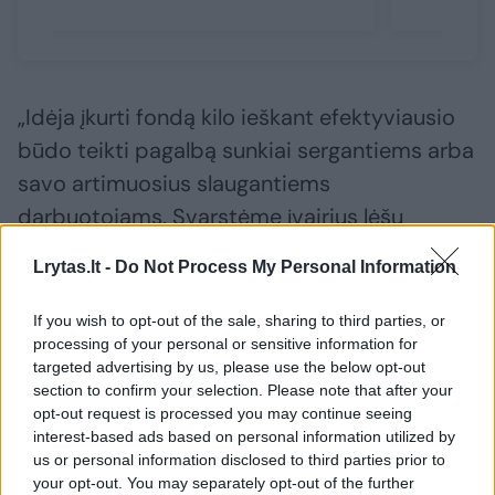
„Idėja įkurti fondą kilo ieškant efektyviausio
būdo teikti pagalbą sunkiai sergantiems arba
savo artimuosius slaugantiems
darbuotojams. Svarstėme įvairius lėšų
kaupimo variantus ir buvo nuspręsta, kad
Lrytas.lt -
Do Not Process My Personal Information
fondas turi tapti paramos gavėju, kuriam
Lietuvos gyventojai ir patys „Iki“ darbuotojai
If you wish to opt-out of the sale, sharing to third parties, or
processing of your personal or sensitive information for
galėtų skirti dalį pajamų mokesčio. Greta šiuo
targeted advertising by us, please use the below opt-out
būdu surinktų lėšų, didžiausias pajamų
section to confirm your selection. Please note that after your
šaltinis yra „Iki“ aukojamos lėšos“, – kalba
opt-out request is processed you may continue seeing
interest-based ads based on personal information utilized by
labdaros fondo vadovė pridurdama, kad taip
us or personal information disclosed to third parties prior to
pat prisideda ir kitos fondą palaikančios
your opt-out. You may separately opt-out of the further