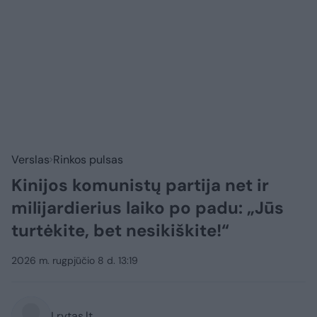
Verslas
Rinkos pulsas
Kinijos komunistų partija net ir
milijardierius laiko po padu: „Jūs
turtėkite, bet nesikiškite!“
2026 m. rugpjūčio 8 d. 13:19
Lrytas.lt