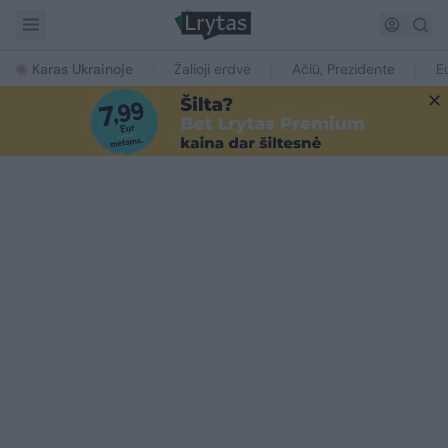
Karas Ukrainoje
Žalioji erdvė
Ačiū, Prezidente
E