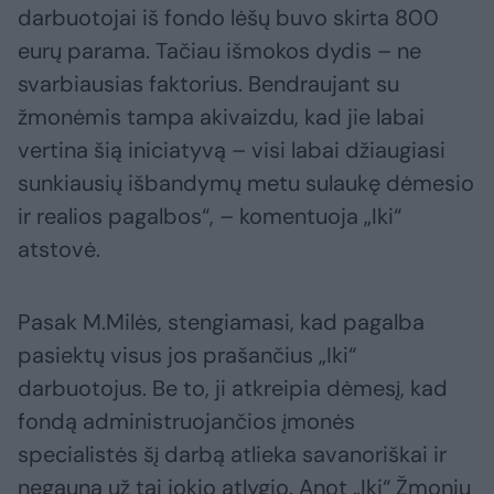
darbuotojai iš fondo lėšų buvo skirta 800
eurų parama. Tačiau išmokos dydis – ne
svarbiausias faktorius. Bendraujant su
žmonėmis tampa akivaizdu, kad jie labai
vertina šią iniciatyvą – visi labai džiaugiasi
sunkiausių išbandymų metu sulaukę dėmesio
ir realios pagalbos“, – komentuoja „Iki“
atstovė.
Pasak M.Milės, stengiamasi, kad pagalba
pasiektų visus jos prašančius „Iki“
darbuotojus. Be to, ji atkreipia dėmesį, kad
fondą administruojančios įmonės
specialistės šį darbą atlieka savanoriškai ir
negauna už tai jokio atlygio. Anot „Iki“ Žmonių