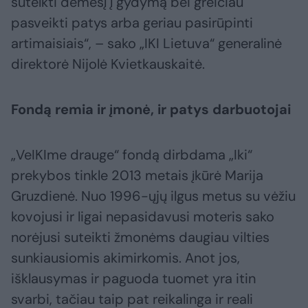
sutelkti dėmesį į gydymą bei greičiau
pasveikti patys arba geriau pasirūpinti
artimaisiais“, – sako „IKI Lietuva“ generalinė
direktorė Nijolė Kvietkauskaitė.
Fondą remia ir įmonė, ir patys darbuotojai
„VeIKIme drauge“ fondą dirbdama „Iki“
prekybos tinkle 2013 metais įkūrė Marija
Gruzdienė. Nuo 1996-ųjų ilgus metus su vėžiu
kovojusi ir ligai nepasidavusi moteris sako
norėjusi suteikti žmonėms daugiau vilties
sunkiausiomis akimirkomis. Anot jos,
išklausymas ir paguoda tuomet yra itin
svarbi, tačiau taip pat reikalinga ir reali