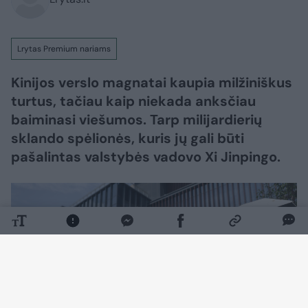
Lrytas Premium nariams
Kinijos verslo magnatai kaupia milžiniškus
turtus, tačiau kaip niekada anksčiau
baiminasi viešumos. Tarp milijardierių
sklando spėlionės, kuris jų gali būti
pašalintas valstybės vadovo Xi Jinpingo.