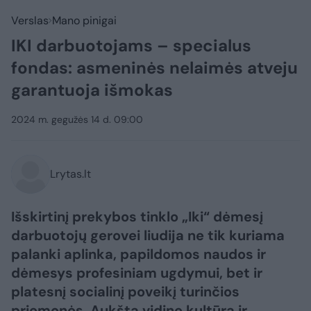
Verslas
Mano pinigai
IKI darbuotojams – specialus
fondas: asmeninės nelaimės atveju
garantuoja išmokas
2024 m. gegužės 14 d. 09:00
Lrytas.lt
Išskirtinį prekybos tinklo „Iki“ dėmesį
darbuotojų gerovei liudija ne tik kuriama
palanki aplinka, papildomos naudos ir
dėmesys profesiniam ugdymui, bet ir
platesnį socialinį poveikį turinčios
priemonės. Aukštą vidinę kultūrą ir