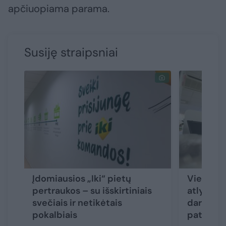
apčiuopiama parama.
Susiję straipsniai
Įdomiausios „Iki“ pietų
Vien la
pertraukos – su išskirtiniais
atlygini
svečiais ir netikėtais
darbdavia
pokalbiais
patraukl