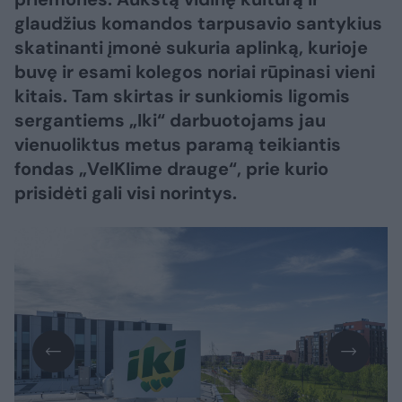
glaudžius komandos tarpusavio santykius
skatinanti įmonė sukuria aplinką, kurioje
buvę ir esami kolegos noriai rūpinasi vieni
kitais. Tam skirtas ir sunkiomis ligomis
sergantiems „Iki“ darbuotojams jau
vienuoliktus metus paramą teikiantis
fondas „VeIKIime drauge“, prie kurio
prisidėti gali visi norintys.