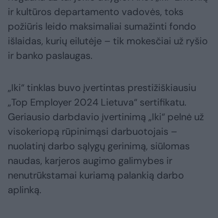
ir kultūros departamento vadovės, toks
požiūris leido maksimaliai sumažinti fondo
išlaidas, kurių eilutėje – tik mokesčiai už ryšio
ir banko paslaugas.
„Iki“ tinklas buvo įvertintas prestižiškiausiu
„Top Employer 2024 Lietuva“ sertifikatu.
Geriausio darbdavio įvertinimą „Iki“ pelnė už
visokeriopą rūpinimąsi darbuotojais –
nuolatinį darbo sąlygų gerinimą, siūlomas
naudas, karjeros augimo galimybes ir
nenutrūkstamai kuriamą palankią darbo
aplinką.