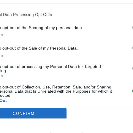
buotojo atsakomybė. „Raginu niekada
 darbdaviu, aptariant sugrįžimo į
l Data Processing Opt Outs
 pertraukos grįžtant į verslą, naudinga
 procesą. Tokį, kokį pereina nauji
o opt-out of the Sharing of my personal data.
In
o opt-out of the Sale of my Personal Data.
i dėl įvedimo proceso trukmės, atsakingų
In
siai susiderinti lūkesčius – kada ir kokio
to opt-out of processing my Personal Data for Targeted
ing.
 kokios darbdavio pagalbos ar lankstumo
In
i.
o opt-out of Collection, Use, Retention, Sale, and/or Sharing
ersonal Data that Is Unrelated with the Purposes for which it
lected.
Out
aptarti hibridinio (mišraus) darbo
o klausimus. Jei tik yra galimybė,
CONFIRM
erimą, naudinga į darbą grįžti palaipsniui
adžioje“, – pataria D.Mikalauskė.