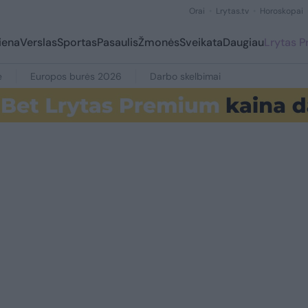
Orai
Lrytas.tv
Horoskopai
iena
Verslas
Sportas
Pasaulis
Žmonės
Sveikata
Daugiau
Lrytas 
e
Europos burės 2026
Darbo skelbimai