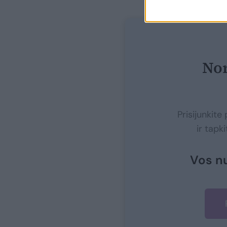
Nor
Prisijunkit
ir tapk
Vos n