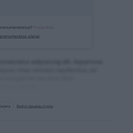
prenumeratorius?
Prisijunkite
i prenumeratos planai
nsectetur adipisicing elit. Asperiores
mpore vitae veritatis repellendus, ad
corrupti sit non error illum
ssimos maxime.
Karjera
Rodyti daugiau žymių