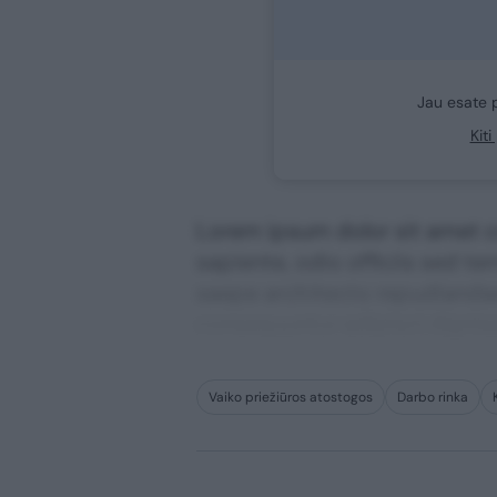
Jau esate 
Kit
Lorem ipsum dolor sit amet co
sapiente, odio officiis sed te
saepe architecto repudiandae 
consequuntur adipisci digni
Vaiko priežiūros atostogos
Darbo rinka