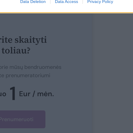
Data Deletion
Data Access
Privacy Policy
ite skaityti
toliau?
e prie mūsų bendruomenės
ite prenumeratoriumi
1
uo
Eur / mėn.
Prenumeruoti