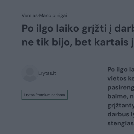
Verslas
Mano pinigai
Po ilgo laiko grįžti į d
ne tik bijo, bet kartais 
Po ilgo l
Lrytas.lt
vietos k
pasireng
baime, n
Lrytas Premium nariams
grįžtanty
darbus l
stengias