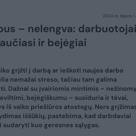
2024 m. liepos 1 d
arbus – nelengva: darbuotoja
jaučiasi ir bejėgiai
aiko grįžti į darbą ar ieškoti naujos darbo
elia nemažai streso, tačiau tam galima
ti. Dažnai su įvairiomis mintimis – nežinom
eviltimi, bejėgiškumu – susiduria ir tėvai,
s iš vaiko priežiūros atostogų. Nors grįžimas
ydimas iššūkių, pastebima, kad darbdaviai
i sudaryti kuo geresnes sąlygas.