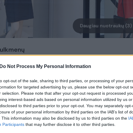
Daugiau nuotraukų (3)
smulkmenų
Do Not Process My Personal Information
riežastis, dėl ko tėvai patiria sunkumų,
tostogų. Todėl vertinga pasirengti planą,
to opt-out of the sale, sharing to third parties, or processing of your per
u tuos aspektus, kuriuos įmanoma
formation for targeted advertising by us, please use the below opt-out s
r selection. Please note that after your opt-out request is processed y
yti“, – sako Žmogiškųjų išteklių valdymo
eing interest-based ads based on personal information utilized by us or
juotoji partnerė ir Personalo konsultacijų
disclosed to third parties prior to your opt-out. You may separately opt-
losure of your personal information by third parties on the IAB’s list of
kalauskė.
. This information may also be disclosed by us to third parties on the
IA
Participants
that may further disclose it to other third parties.