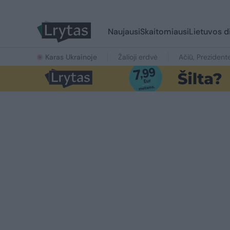
Naujausi
Skaitomiausi
Lietuvos d
Karas Ukrainoje
Žalioji erdvė
Ačiū, Prezident