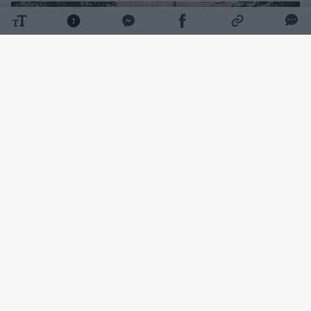
Daugiau nuotraukų (12)
„Beveik naujas SPA miesto centre“, –
pristatydami prieš mėnesį po rekonstrukcijos
atidarytą viešąjį tualetą Vinco Kudirkos
aikštėje juokavo savivaldybės įmonės
„Grinda“ atstovai.