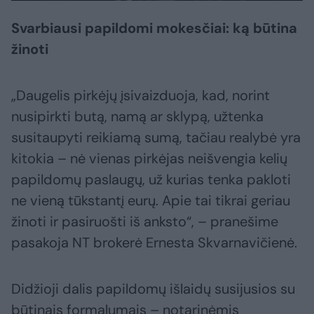
Svarbiausi papildomi mokesčiai: ką būtina
žinoti
„Daugelis pirkėjų įsivaizduoja, kad, norint
nusipirkti butą, namą ar sklypą, užtenka
susitaupyti reikiamą sumą, tačiau realybė yra
kitokia – nė vienas pirkėjas neišvengia kelių
papildomų paslaugų, už kurias tenka pakloti
ne vieną tūkstantį eurų. Apie tai tikrai geriau
žinoti ir pasiruošti iš anksto“, – pranešime
pasakoja NT brokerė Ernesta Skvarnavičienė.
Didžioji dalis papildomų išlaidų susijusios su
būtinais formalumais – notarinėmis