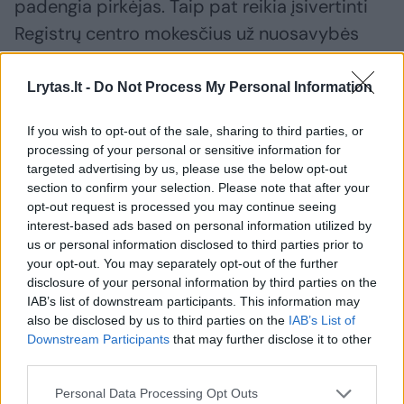
padengia pirkėjas. Taip pat reikia įsivertinti
Registrų centro mokesčius už nuosavybės
įregistravimą.
Lrytas.lt -
Do Not Process My Personal Information
Jei būstas perkamas su banko paskola,
If you wish to opt-out of the sale, sharing to third parties, or
išlaidų padaugėja – prie notaro mokesčių
processing of your personal or sensitive information for
targeted advertising by us, please use the below opt-out
prisideda turto vertinimas, kuris vidutiniškai
section to confirm your selection. Please note that after your
kainuoja 200–300 eurų su PVM.
opt-out request is processed you may continue seeing
interest-based ads based on personal information utilized by
us or personal information disclosed to third parties prior to
„Be to, kai būstas perkamas su paskola,
your opt-out. You may separately opt-out of the further
disclosure of your personal information by third parties on the
prisideda hipotekos mokesčiai, mokesčiai už
IAB’s list of downstream participants. This information may
banko paslaugas ar kitos administracinės
also be disclosed by us to third parties on the
IAB’s List of
išlaidos. Jei paskola imama iš kredito unijos,
Downstream Participants
that may further disclose it to other
third parties.
dažnu atveju tenka susimokėti „pajų“ –
vienkartinį narystės mokestį. Visa tai
Personal Data Processing Opt Outs