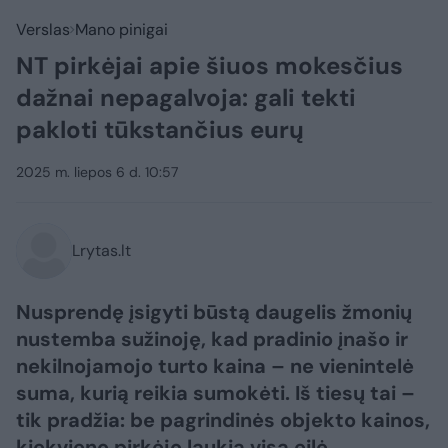
Verslas
Mano pinigai
NT pirkėjai apie šiuos mokesčius
dažnai nepagalvoja: gali tekti
pakloti tūkstančius eurų
2025 m. liepos 6 d. 10:57
Lrytas.lt
Nusprendę įsigyti būstą daugelis žmonių
nustemba sužinoję, kad pradinio įnašo ir
nekilnojamojo turto kaina – ne vienintelė
suma, kurią reikia sumokėti. Iš tiesų tai –
tik pradžia: be pagrindinės objekto kainos,
kiekvieno pirkėjo laukia visa eilė