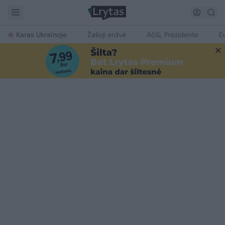
Karas Ukrainoje
Žalioji erdvė
Ačiū, Prezidente
E