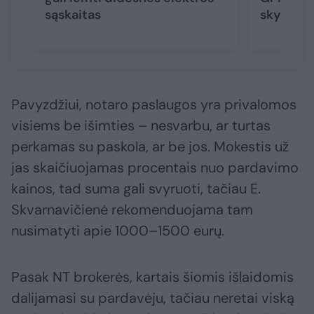
sąskaitas
skyrė „B
Pavyzdžiui, notaro paslaugos yra privalomos
visiems be išimties – nesvarbu, ar turtas
perkamas su paskola, ar be jos. Mokestis už
jas skaičiuojamas procentais nuo pardavimo
kainos, tad suma gali svyruoti, tačiau E.
Skvarnavičienė rekomenduojama tam
nusimatyti apie 1000–1500 eurų.
Pasak NT brokerės, kartais šiomis išlaidomis
dalijamasi su pardavėju, tačiau neretai viską