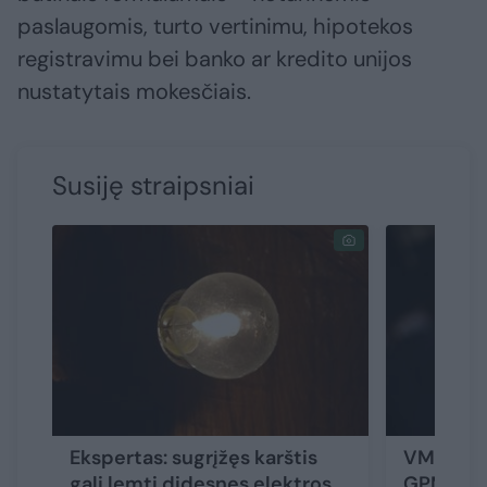
paslaugomis, turto vertinimu, hipotekos
registravimu bei banko ar kredito unijos
nustatytais mokesčiais.
Susiję straipsniai
Ekspertas: sugrįžęs karštis
VMI: gyv
gali lemti didesnes elektros
GPM par