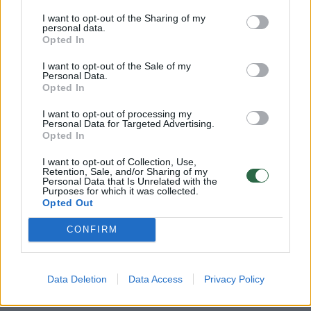
padengia pirkėjas“, – dalijasi įmonės „Prime
I want to opt-out of the Sharing of my
personal data.
NT LT“ brokerė.
Opted In
I want to opt-out of the Sale of my
Personal Data.
Papildomos išlaidos – visur vienodos,
Opted In
tačiau sąlygos skiriasi
I want to opt-out of processing my
Personal Data for Targeted Advertising.
Opted In
Nors daliai žmonių gali atrodyti, kad šie
I want to opt-out of Collection, Use,
mokesčiai, kaip dauguma kitų paslaugų,
Retention, Sale, and/or Sharing of my
Personal Data that Is Unrelated with the
didesniuose ir mažesniuose miestuose
Purposes for which it was collected.
Opted Out
skiriasi, iš tiesų jų dydis nuo to nepriklauso –
jie vienodai taikomi tiek Vilniuje, tiek
CONFIRM
mažesniuose miestuose. Visgi, situacija gali
keistis priklausomai nuo to, iš ko perkamas
Data Deletion
Data Access
Privacy Policy
turtas.