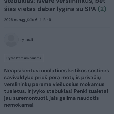
stebuklas: išvarė verslininkus, bet
šias vietas dabar lygina su SPA
(2)
2026 m. rugpjūčio 6 d. 15:49
Lrytas.lt
Lrytas Premium nariams
Neapsikentusi nuolatinės kritikos sostinės
savivaldybė prieš porą metų iš privačių
verslininkų perėmė viešuosius mokamus
tualetus. Ir įvyko stebuklas! Penki tualetai
jau suremontuoti, jais galima naudotis
nemokamai.