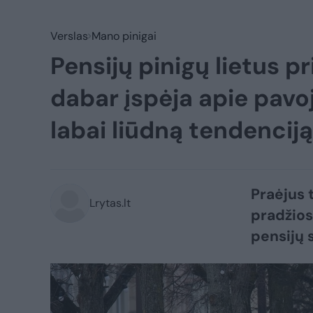
Verslas
Mano pinigai
Pensijų pinigų lietus p
dabar įspėja apie pavo
labai liūdną tendencij
Praėjus 
Lrytas.lt
pradžios
pensijų 