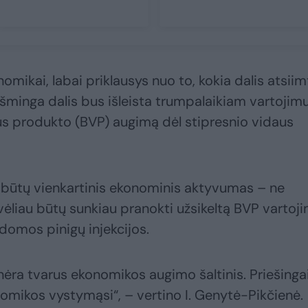
nomikai, labai priklausys nuo to, kokia dalis atsiim
ikšminga dalis bus išleista trumpalaikiam vartojimu
us produkto (BVP) augimą dėl stipresnio vidaus
ai būtų vienkartinis ekonominis aktyvumas – ne
o vėliau būtų sunkiau pranokti užsikeltą BVP vartoj
ldomos pinigų injekcijos.
ra tvarus ekonomikos augimo šaltinis. Priešinga
nomikos vystymąsi“, – vertino I. Genytė-Pikčienė.