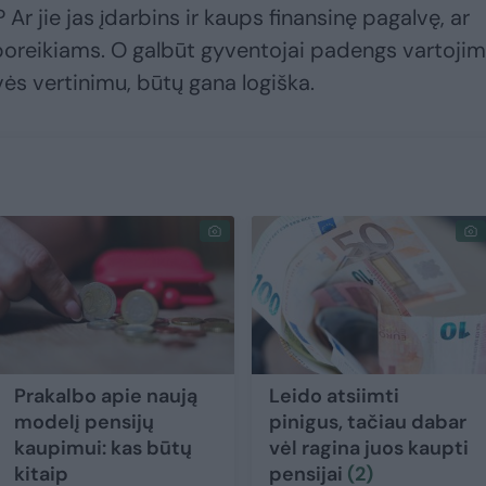
Ar jie jas įdarbins ir kaups finansinę pagalvę, ar
o poreikiams. O galbūt gyventojai padengs vartoji
vės vertinimu, būtų gana logiška.
Prakalbo apie naują
Leido atsiimti
modelį pensijų
pinigus, tačiau dabar
kaupimui: kas būtų
vėl ragina juos kaupti
kitaip
pensijai
(2)