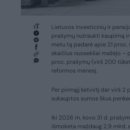
Lietuvos investicinių ir pens
prašymų nutraukti kaupimą ir 
metu tą padarė apie 21 proc. 
skaičius nuosekliai mažėjo – 
proc. prašymų (virš 200 tūkst.
reformos mėnesį.
Per pirmąjį ketvirtį dar virš 2
sukauptos sumos likus penker
Iki 2026 m. kovo 31 d. prašy
išmokėta maždaug 2,9 mlrd. eu