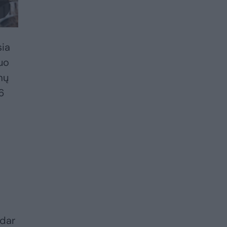
sia
uo
mų
6
 dar