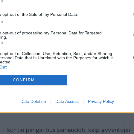
In
o opt-out of the Sale of my Personal Data.
In
to opt-out of processing my Personal Data for Targeted
ing.
In
o opt-out of Collection, Use, Retention, Sale, and/or Sharing
ersonal Data that Is Unrelated with the Purposes for which it
lected.
Out
CONFIRM
 banko vyriausioji ekonomistė, naujienų portalui
liminarūs vertinimai rodė, jog
buvo stebėta Estijos atveju ir negu savo lūkesčiu
Data Deletion
Data Access
Privacy Policy
ialios institucijos.
– kur tie pinigai bus panaudoti, kaip gyventojai