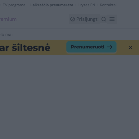
TV programa
Laikraščio prenumerata
Lrytas EN
Kontaktai
Premium
Prisijungti
lbimai