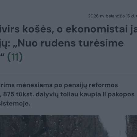
2026 m. balandžio 15 d.
rivirs košės, o ekonomistai j
jų: „Nuo rudens turėsime
ą“
(11)
trims mėnesiams po pensijų reformos
, 875 tūkst. dalyvių toliau kaupia II pakopos
sistemoje.