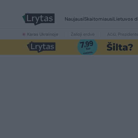
Naujausi
Skaitomiausi
Lietuvos d
Karas Ukrainoje
Žalioji erdvė
Ačiū, Prezident