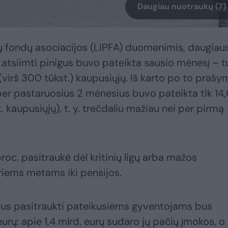
Daugiau nuotraukų (7)
ijų fondų asociacijos (LIPFA) duomenimis, daugiau
atsiimti pinigus buvo pateikta sausio mėnesį – t
(virš 300 tūkst.) kaupusiųjų. Iš karto po to prašy
per pastaruosius 2 mėnesius buvo pateikta tik 14,
 kaupusiųjų), t. y. trečdaliu mažiau nei per pirmą
 proc. pasitraukė dėl kritinių ligų arba mažos
iems metams iki pensijos.
mus pasitraukti pateikusiems gyventojams bus
rų: apie 1,4 mlrd. eurų sudaro jų pačių įmokos, o