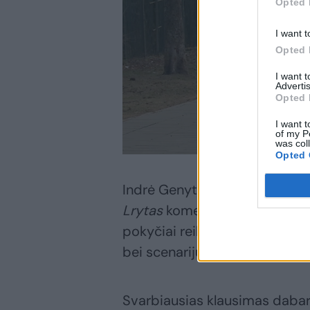
Opted 
I want t
Opted 
I want 
Advertis
Opted 
I want t
of my P
was col
Opted 
Indrė Genytė-Pikčienė „Artea“
Lrytas
komentavo, kad jau pre
pokyčiai reikšmingesni, negu 
bei scenarijus skelbė mūsų ofic
Svarbiausias klausimas dabar 