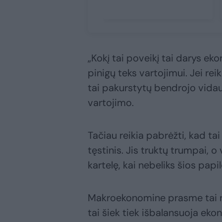
„Kokį tai poveikį tai darys eko
pinigų teks vartojimui. Jei re
tai pakurstytų bendrojo vida
vartojimo.
Tačiau reikia pabrėžti, kad t
tęstinis. Jis truktų trumpai, 
kartelę, kai nebeliks šios papi
Makroekonomine prasme tai nė
tai šiek tiek išbalansuoja eko