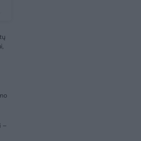
tų
i,
imo
i –