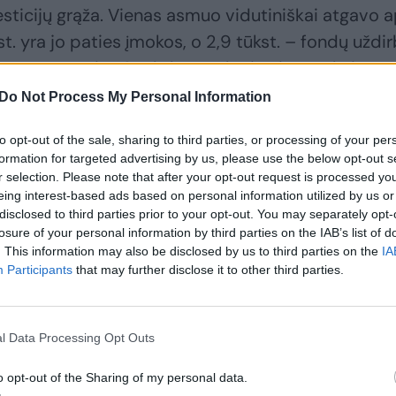
esticijų grąža. Vienas asmuo vidutiniškai atgavo a
ūkst. yra jo paties įmokos, o 2,9 tūkst. – fondų uždi
ervesta apie 1,3 mlrd. eurų, kurie virs apskaitos
 pensiją ateityje.
Do Not Process My Personal Information
to opt-out of the sale, sharing to third parties, or processing of your per
ondus drebina nuosmukis: ekonomistas pataria, k
formation for targeted advertising by us, please use the below opt-out s
r selection. Please note that after your opt-out request is processed y
eing interest-based ads based on personal information utilized by us or
disclosed to third parties prior to your opt-out. You may separately opt-
losure of your personal information by third parties on the IAB’s list of
. This information may also be disclosed by us to third parties on the
IA
Participants
that may further disclose it to other third parties.
l Data Processing Opt Outs
o opt-out of the Sharing of my personal data.