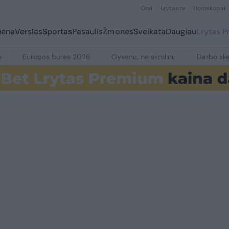
Orai
Lrytas.tv
Horoskopai
iena
Verslas
Sportas
Pasaulis
Žmonės
Sveikata
Daugiau
Lrytas 
e
Europos burės 2026
Gyvenu, ne skrolinu
Darbo ske