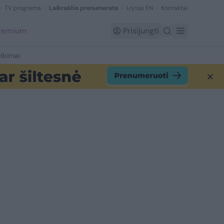
TV programa
Laikraščio prenumerata
Lrytas EN
Kontaktai
Premium
Prisijungti
lbimai