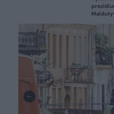
prezidiu
Maldutyt