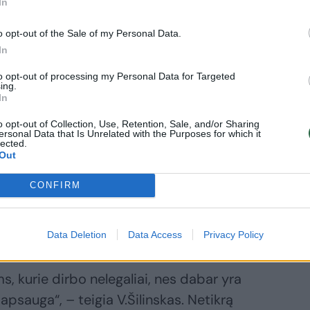
In
o opt-out of the Sale of my Personal Data.
In
to opt-out of processing my Personal Data for Targeted
Daugiau nuotraukų (11)
ing.
In
o opt-out of Collection, Use, Retention, Sale, and/or Sharing
a apie 700 žmonių.
ersonal Data that Is Unrelated with the Purposes for which it
lected.
Out
ująja užimtumo sistemos pertvarka būtų
CONFIRM
ikrai ateina susirasti darbą. Anot politiko,
 pokyčių įstatymo projekte neplanuojama.
Data Deletion
Data Access
Privacy Policy
s, kurie dirbo nelegaliai, nes dabar yra
sauga“, – teigia V.Šilinskas. Netikrą