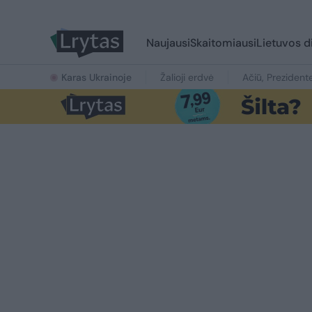
Naujausi
Skaitomiausi
Lietuvos d
Karas Ukrainoje
Žalioji erdvė
Ačiū, Prezident