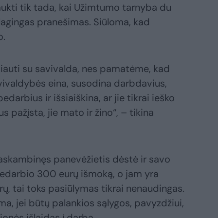
aukti tik tada, kai Užimtumo tarnyba du
lagingas pranešimas. Siūloma, kad
o.
auti su savivalda, nes pamatėme, kad
avivaldybės eina, susodina darbdavius,
darbius ir išsiaiškina, ar jie tikrai ieško
s pažįsta, jie mato ir žino“, – tikina
paskambinęs panevėžietis dėstė ir savo
edarbio 300 eurų išmoką, o jam yra
, tai toks pasiūlymas tikrai nenaudingas.
ama, jei būtų palankios sąlygos, pavyzdžiui,
onės išlaidas į darbą.