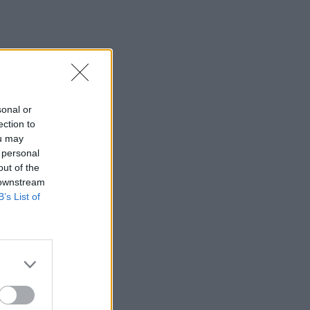
sonal or
ection to
ou may
 personal
out of the
 downstream
B’s List of