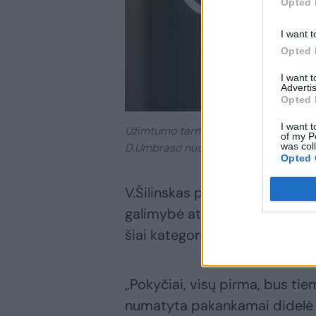
Opted 
I want t
Opted 
I want 
Advertis
Opted 
I want t
Užimtumo tarnybos darbuotojui tenk
of my P
was col
D.Umbraso nuotr.
Opted 
V.Šilinskas pabrėžia, kad na
galimybė atskirti tuos, kurie t
šiai kategorijai žmonių jokių
„Pokyčiai, visų pirma, bus tiem
numatyta pakankamai didelė ap