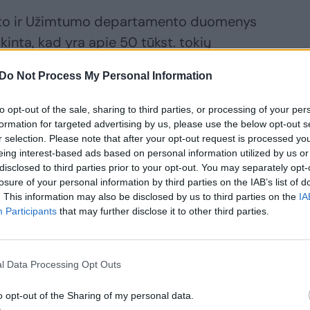
nto ir Užimtumo departamento duomenys
škinta, kad yra apie 50 tūkst. tokių
iau yra užsiregistravę Užimtumo tarnyboje
Do Not Process My Personal Information
to opt-out of the sale, sharing to third parties, or processing of your per
formation for targeted advertising by us, please use the below opt-out s
r selection. Please note that after your opt-out request is processed y
eing interest-based ads based on personal information utilized by us or
disclosed to third parties prior to your opt-out. You may separately opt-
losure of your personal information by third parties on the IAB’s list of
. This information may also be disclosed by us to third parties on the
IA
Participants
that may further disclose it to other third parties.
l Data Processing Opt Outs
o opt-out of the Sharing of my personal data.