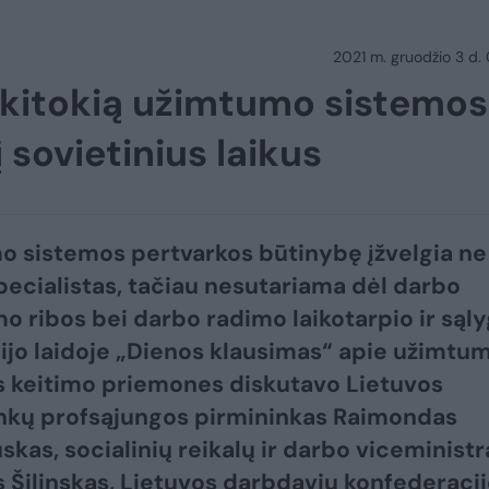
2021 m. gruodžio 3 d.
a kitokią užimtumo sistemos
 sovietinius laikus
 sistemos pertvarkos būtinybę įžvelgia ne
pecialistas, tačiau nesutariama dėl darbo
mo ribos bei darbo radimo laikotarpio ir sąly
dijo laidoje „Dienos klausimas“ apie užimtu
 keitimo priemones diskutavo Lietuvos
nkų profsąjungos pirmininkas Raimondas
kas, socialinių reikalų ir darbo viceministr
 Šilinskas, Lietuvos darbdavių konfederaci