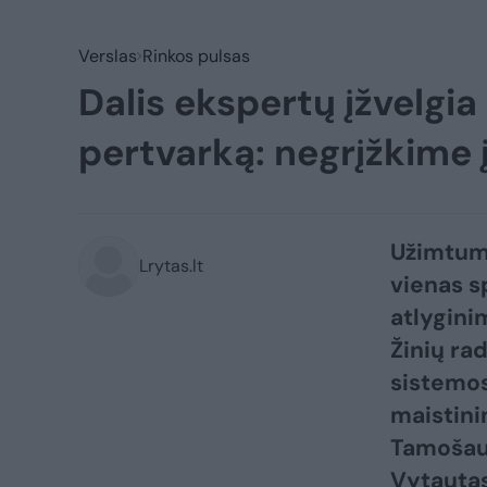
Verslas
Rinkos pulsas
Dalis ekspertų įžvelgi
pertvarką: negrįžkime į
Užimtumo
Lrytas.lt
vienas s
atlygini
Žinių ra
sistemos
maistini
Tamošaus
Vytautas