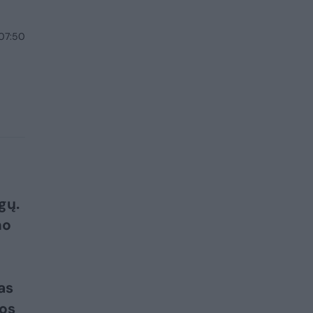
 07:50
gų.
mo
as
jos