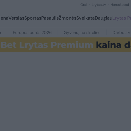
Orai
Lrytas.tv
Horoskopai
iena
Verslas
Sportas
Pasaulis
Žmonės
Sveikata
Daugiau
Lrytas 
e
Europos burės 2026
Gyvenu, ne skrolinu
Darbo ske