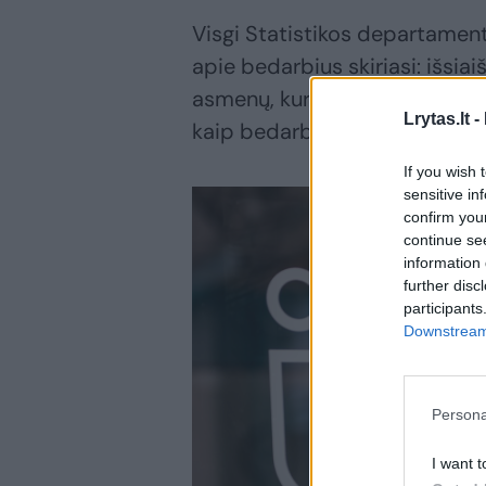
Visgi Statistikos departame
apie bedarbius skiriasi: išsiai
asmenų, kurie turi darbą, tač
Lrytas.lt -
kaip bedarbiai.
If you wish 
sensitive in
confirm you
continue se
information 
further disc
participants
Downstream 
Persona
I want t