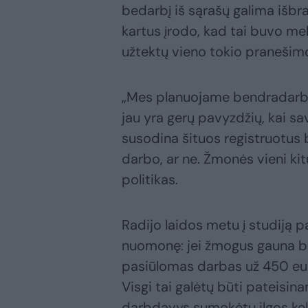
bedarbį iš sąrašų galima išbr
kartus įrodo, kad tai buvo me
užtektų vieno tokio pranešim
„Mes planuojame bendradarbi
jau yra gerų pavyzdžių, kai s
susodina šituos registruotus be
darbo, ar ne. Žmonės vieni kitu
politikas.
Radijo laidos metu į studiją 
nuomonę: jei žmogus gauna b
pasiūlomas darbas už 450 eurų
Visgi tai galėtų būti pateisin
darbdavys sumokėtų ilgos keli