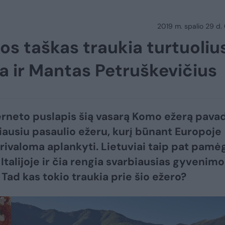
2019 m. spalio 29 d.
s taškas traukia turtuolius
ia ir Mantas Petruškevičius
rneto puslapis šią vasarą Komo ežerą pava
iausiu pasaulio ežeru, kurį būnant Europoje
privaloma aplankyti. Lietuviai taip pat pamė
 Italijoje ir čia rengia svarbiausias gyvenimo
 Tad kas tokio traukia prie šio ežero?