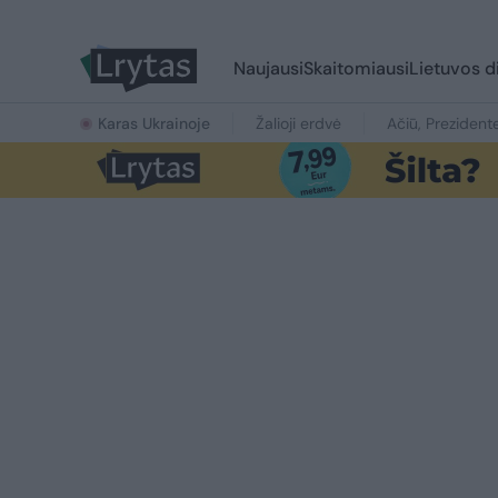
Naujausi
Skaitomiausi
Lietuvos d
Karas Ukrainoje
Žalioji erdvė
Ačiū, Prezident