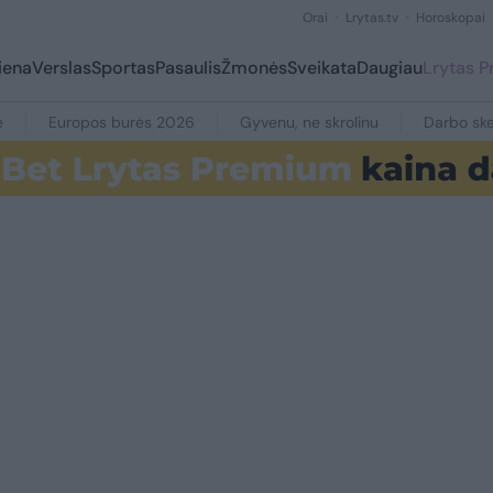
Orai
Lrytas.tv
Horoskopai
iena
Verslas
Sportas
Pasaulis
Žmonės
Sveikata
Daugiau
Lrytas 
e
Europos burės 2026
Gyvenu, ne skrolinu
Darbo ske