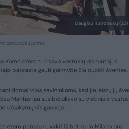
Daugiau nuotraukų (22)
ro dekoruoja šventes.
ie Komo ežero turi savo vestuvių planuotojus,
e taip paprasta gauti galimybę čia puošti šventes.
apildomai vilos savininkams, kad jie leistų jų šv
iau Mantas jau susibičiuliavo su vietiniais vestuv
 kad užsakymų vis gausėja.
jos ežero patogu nuvykti iš bet kurio Milano oro