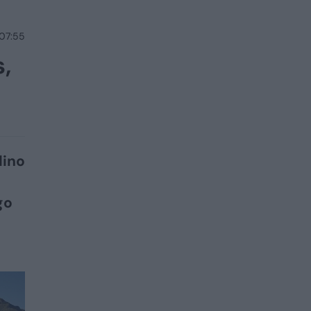
 07:55
,
dino
go