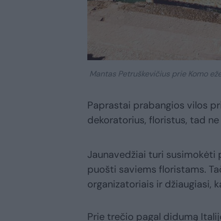
Mantas Petruškevičius prie Komo eže
Paprastai prabangios vilos pr
dekoratorius, floristus, tad n
Jaunavedžiai turi susimokėti p
puošti saviems floristams. Tač
organizatoriais ir džiaugiasi,
Prie trečio pagal didumą Itali