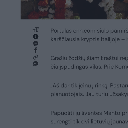
Portalas cnn.com siūlo pamiršt
karščiausia kryptis Italijoje 
Gražių žodžių šiam kraštui neg
čia įspūdingas vilas. Prie Ko
„Aš dar tik įeinu į rinką. Past
planuotojais. Jau turiu užsak
Papuošti jų šventes Manto praš
surengti tik dvi lietuvių jaun