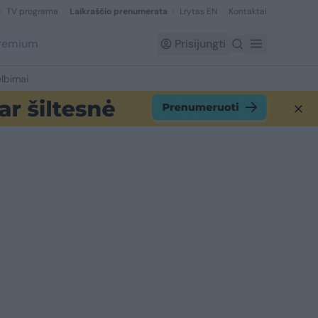
TV programa
Laikraščio prenumerata
Lrytas EN
Kontaktai
Premium
Prisijungti
lbimai