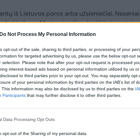
rantų iš Lietuvos poros arba užsieniečiai. Neseniai 
 bei indams. Mantas jau žino, kad kitais metais 
vėsis pora iš Japonijos ir Londono.
Do Not Process My Personal Information
to opt-out of the sale, sharing to third parties, or processing of your per
usiranda per „Instagram“. Ir puošiu vestuves ne ti
formation for targeted advertising by us, please use the below opt-out s
 ar Italijos Apulijos regione“, – pasakojo floristas
r selection. Please note that after your opt-out request is processed y
eing interest-based ads based on personal information utilized by us or
disclosed to third parties prior to your opt-out. You may separately opt-
losure of your personal information by third parties on the IAB’s list of
čiasi savas. Net savo komandą formuoja vietinę –
. This information may also be disclosed by us to third parties on the
IA
oje pasamdyti žmonės.
Participants
that may further disclose it to other third parties.
tai dažniausiai leidžia daryti taip, kaip aš
l Data Processing Opt Outs
 tai, kaip uždirbti, bet kaip kuo geriau patenkinti
į ir pelnyti galimybę dekoruoti tas įspūdingas vilas“
o opt-out of the Sharing of my personal data.