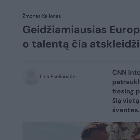
Žmonės
Kelionės
Geidžiamiausias Europo
o talentą čia atskleidž
CNN inte
Lina Eseliūnaitė
patraukl
tiesiog 
šią vietą
šventes.