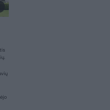
tis
ių.
uvių
dėjo