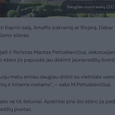
Daugiau nuotraukų (22)
i Kaprio salą, Amalfio pakrantę ar Rivjerą. Dabar
– Komo ežeras.
aili ir floristas Mantas Petruškevičius, dekoruojan
mo ežero jis papuošė jau dešimt jaunavedžių švenč
aruoju metu ėmiau daugiau dirbti su vietiniais vest
ymų ir kitiems metams“, – sako M.Petruškevičius.
o ne tik lietuviai. Apskritai prie šio ežero jis pa
avedžių puotas.