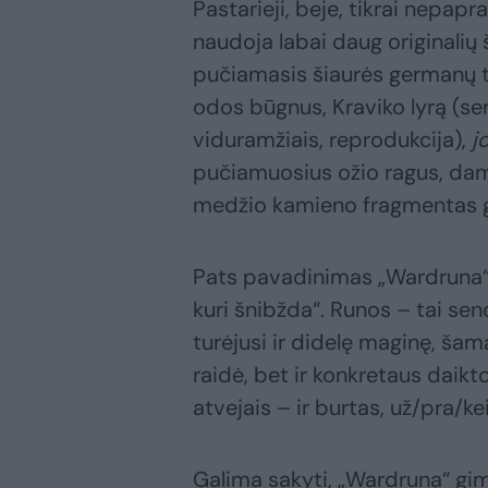
Pastarieji, beje, tikrai nepap
naudoja labai daug originalių 
pučiamasis šiaurės germanų t
odos būgnus, Kraviko lyrą (se
viduramžiais, reprodukcija),
j
pučiamuosius ožio ragus, damb
medžio kamieno fragmentas gal
Pats pavadinimas „Wardruna“ r
kuri šnibžda“. Runos – tai s
turėjusi ir didelę maginę, šam
raidė, bet ir konkretaus daikto
atvejais – ir burtas, už/pra/ke
Galima sakyti, „Wardruna“ gi