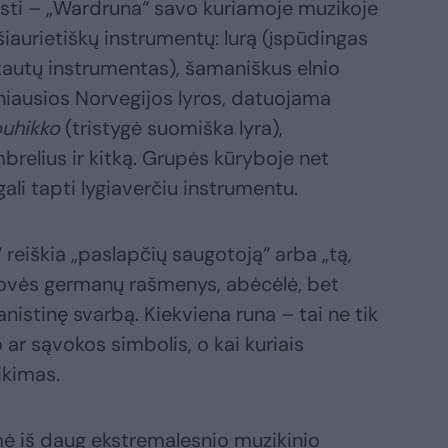
rasti – „Wardruna“ savo kuriamoje muzikoje
šiaurietiškų instrumentų: lurą (įspūdingas
autų instrumentas), šamaniškus elnio
niausios Norvegijos lyros, datuojama
ouhikko
(tristygė suomiška lyra),
relius ir kitką. Grupės kūryboje net
i tapti lygiaverčiu instrumentu.
eiškia „paslapčių saugotoją“ arba „tą,
enovės germanų rašmenys, abėcėlė, bet
anistinę svarbą. Kiekviena runa – tai ne tik
 ar sąvokos simbolis, o kai kuriais
ikimas.
mė iš daug ekstremalesnio muzikinio