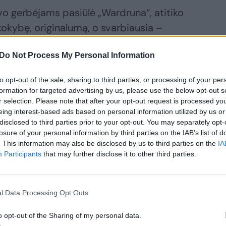
savo gerbėjams pasiūlė „Wardruna“, atitiko
kokybę, originalumą, o svarbiausia –
simiršti, kad jau seniai tupi įkyrėjusiuose
Do Not Process My Personal Information
imirkos pasijusti, lyg vėl būtum
to opt-out of the sale, sharing to third parties, or processing of your per
formation for targeted advertising by us, please use the below opt-out s
r selection. Please note that after your opt-out request is processed y
eing interest-based ads based on personal information utilized by us or
disclosed to third parties prior to your opt-out. You may separately opt-
losure of your personal information by third parties on the IAB’s list of
tuojanti ambient / šiaurietiško folkloro /
. This information may also be disclosed by us to third parties on the
IA
s keliu vedama lyderio Einaro Selviko. Tai
Participants
that may further disclose it to other third parties.
 persisunkusi Šiaure ir skandinaviškuoju
egų kalba (bet kažkodėl tai visiškai
l Data Processing Opt Outs
ieno šios kalbos žodžio. Pats vokalas, jo
svarbiau ir išraiškingiau), lėtas, ramus
o opt-out of the Sharing of my personal data.