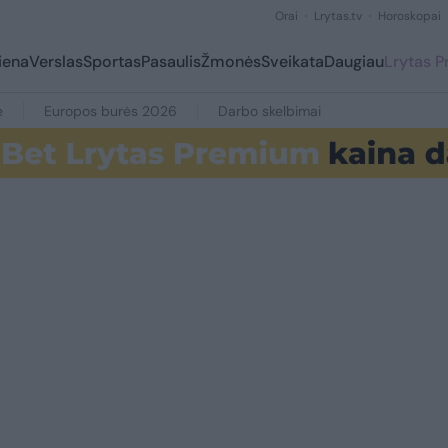
Orai
Lrytas.tv
Horoskopai
iena
Verslas
Sportas
Pasaulis
Žmonės
Sveikata
Daugiau
Lrytas 
e
Europos burės 2026
Darbo skelbimai