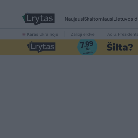
Naujausi
Skaitomiausi
Lietuvos d
Karas Ukrainoje
Žalioji erdvė
Ačiū, Prezident