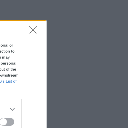
sonal or
ection to
ou may
 personal
out of the
 downstream
B’s List of