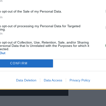
In
dais aidintys balsai ir neįprasti,
o opt-out of the Sale of my Personal Data.
In
to opt-out of processing my Personal Data for Targeted
ing.
In
o opt-out of Collection, Use, Retention, Sale, and/or Sharing
ersonal Data that Is Unrelated with the Purposes for which it
lected.
Out
CONFIRM
Data Deletion
Data Access
Privacy Policy