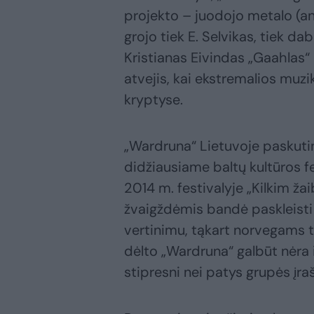
projekto – juodojo metalo (an
grojo tiek E. Selvikas, tiek d
Kristianas Eivindas „Gaahlas“ 
atvejis, kai ekstremalios muzi
kryptyse.
„Wardruna“ Lietuvoje paskutin
didžiausiame baltų kultūros f
2014 m. festivalyje „Kilkim žai
žvaigždėmis bandė paskleisti 
vertinimu, tąkart norvegams ta
dėlto „Wardruna“ galbūt nėra 
stipresni nei patys grupės įraš