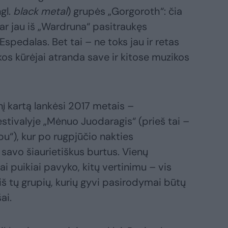
gl.
black metal
) grupės „Gorgoroth“: čia
abar jau iš „Wardruna“ pasitraukęs
Espedalas. Bet tai – ne toks jau ir retas
kos kūrėjai atranda save ir kitose muzikos
į kartą lankėsi 2017 metais –
estivalyje „Mėnuo Juodaragis“ (prieš tai –
bu“), kur po rugpjūčio nakties
savo šiaurietiškus burtus. Vienų
i puikiai pavyko, kitų vertinimu – vis
iš tų grupių, kurių gyvi pasirodymai būtų
ai.