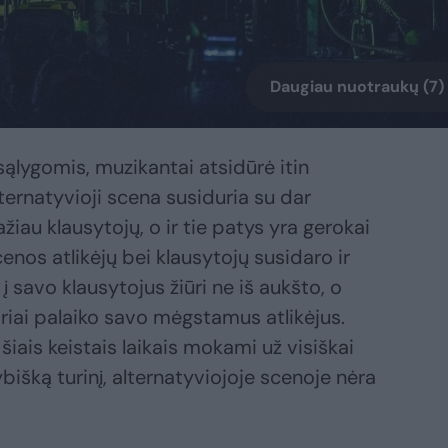
Daugiau nuotraukų (7)
sąlygomis, muzikantai atsidūrė itin
ernatyvioji scena susiduria su dar
ažiau klausytojų, o ir tie patys yra gerokai
cenos atlikėjų bei klausytojų susidaro ir
į savo klausytojus žiūri ne iš aukšto, o
ipriai palaiko savo mėgstamus atlikėjus.
 šiais keistais laikais mokami už visiškai
ybišką turinį, alternatyviojoje scenoje nėra