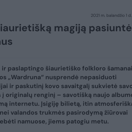
2021 m. balandžio 1 d.
iaurietišką magiją pasiuntė
mus
ir paslaptingo šiaurietiško folkloro šamanai
jos „Wardruna“ nusprendė nepasiduoti
ai ir paskutinį kovo savaitgalį sukvietė sav
 į originalų renginį – savotišką naujo album
ą internetu. Įsigiję bilietą, itin atmosferišk
nei valandos trukmės pasirodymą žiūrovai
tebėti namuose, jiems patogiu metu.