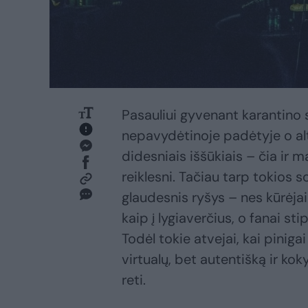
Pasauliui gyvenant karantino 
nepavydėtinoje padėtyje o alt
didesniais iššūkiais – čia ir m
reiklesni. Tačiau tarp tokios s
glaudesnis ryšys – nes kūrėjai 
kaip į lygiaverčius, o fanai st
Todėl tokie atvejai, kai pinigai
virtualų, bet autentišką ir kok
reti.