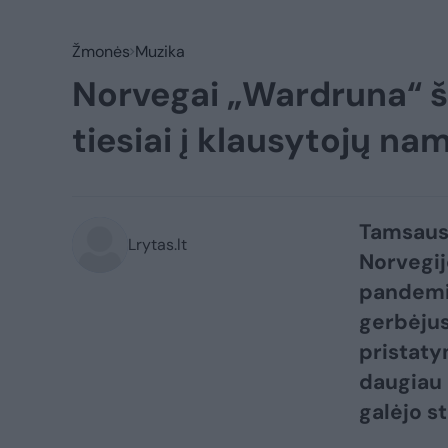
Žmonės
Muzika
Norvegai „Wardruna“ š
tiesiai į klausytojų na
Tamsaus 
Lrytas.lt
Norvegi
pandemij
gerbėjus
pristatym
daugiau 
galėjo s